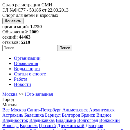
Св-во регистрации СМИ
ЭЛ №ФС77 - 53186 от 22.03.2013
Спорт для детей и взрослых
Добавить
организаций:
12750
Объявлений:
2069
секций:
44463
отзывов:
5219
Организации
Объявления
Виды спорта
Статьи о спорте
Работа
Новости
Москва
>>
Юго-западная
Город
Москва
Все
Москва
Санкт-Петербург
Альметьевск
Архангельск
Астрахань
Балашиха
Барнаул
Белгород
Брянск
Видное
Владивосток
Владикавказ
Владимир
Волгоград
Волжский
Вологда
Воронеж
Грозный
Дзержинский
Дмитров