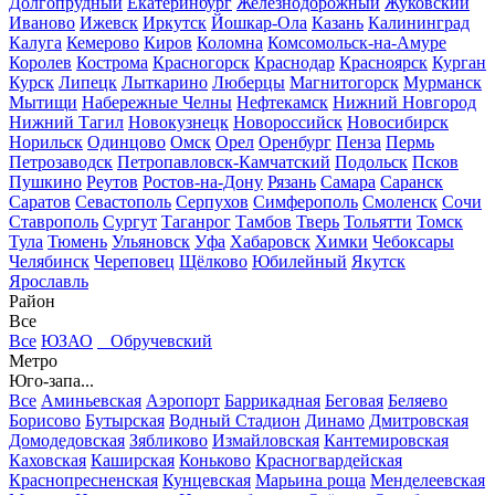
Долгопрудный
Екатеринбург
Железнодорожный
Жуковский
Иваново
Ижевск
Иркутск
Йошкар-Ола
Казань
Калининград
Калуга
Кемерово
Киров
Коломна
Комсомольск-на-Амуре
Королев
Кострома
Красногорск
Краснодар
Красноярск
Курган
Курск
Липецк
Лыткарино
Люберцы
Магнитогорск
Мурманск
Мытищи
Набережные Челны
Нефтекамск
Нижний Новгород
Нижний Тагил
Новокузнецк
Новороссийск
Новосибирск
Норильск
Одинцово
Омск
Орел
Оренбург
Пенза
Пермь
Петрозаводск
Петропавловск-Камчатский
Подольск
Псков
Пушкино
Реутов
Ростов-на-Дону
Рязань
Самара
Саранск
Саратов
Севастополь
Серпухов
Симферополь
Смоленск
Сочи
Ставрополь
Сургут
Таганрог
Тамбов
Тверь
Тольятти
Томск
Тула
Тюмень
Ульяновск
Уфа
Хабаровск
Химки
Чебоксары
Челябинск
Череповец
Щёлково
Юбилейный
Якутск
Ярославль
Район
Все
Все
ЮЗАО
Обручевский
Метро
Юго-запа...
Все
Аминьевская
Аэропорт
Баррикадная
Беговая
Беляево
Борисово
Бутырская
Водный Стадион
Динамо
Дмитровская
Домодедовская
Зябликово
Измайловская
Кантемировская
Каховская
Каширская
Коньково
Красногвардейская
Краснопресненская
Кунцевская
Марьина роща
Менделеевская