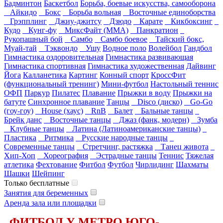
Бадминтон
Баскетбол
Борьба, боевые искусства, самооборона
Айкидо
Бокс
Борьба вольная
Восточные единоборства
Грэпплинг
Джиу-джитсу
Дзюдо
Карате
Кикбоксинг
Кудо
Кунг-фу
МиксФайт (ММА)
Панкратион
Рукопашный бой
Самбо
Самбо боевое
Тайский бокс,
Муай-тай
Тэквондо
Ушу
Водное поло
Волейбол
Гандбол
Гимнастика оздоровительная
Гимнастика развивающая
Гимнастика спортивная
Гимнастика художественная
Дайвинг
Йога
Калланетика
Картинг
Конный спорт
КроссФит
(функциональный тренинг)
Мини-футбол
Настольный теннис
ОФП
Паркур
Пилатес
Плавание
Прыжки в воду
Прыжки на
батуте
Синхронное плавание
Танцы
Disco (диско)
Go-Go
(гоу-гоу)
House (хаус)
RnB
Балет
Бальные танцы
Брейк данс
Восточные танцы
Джаз (фанк, модерн)
Зумба
Клубные танцы
Латина (Латиноамериканские танцы)
Пластика
Ритмика
Русские народные танцы
Современные танцы
Стретчинг, растяжка
Танец живота
Хип-Хоп
Хореография
Эстрадные танцы
Теннис
Тяжелая
атлетика
Фехтование
Фитбол
Футбол
Чирлидинг
Шахматы
Шашки
Шейпинг
Только бесплатные
Занятия для беременных
Аренда зала или площадки
ФИТБОЛ У МЕТРО ЮГО-