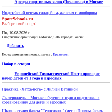
Аренда спортивных залов (Почасовая) в Москве
Индозейский пенчак силат, йога, женская самооборона
SportSchools.ru
Выбери свой спорт!
Пн, 10.08.2026 г.
Спортивные организации в Москве, СПб, городах России.
Добавить
Перед размещением ознакомьтесь с
Правилами
Набор в секции
Европейский Гимнастический Центр проводит
набор детей от 1 года и взрослых
Практика «Хатха-йога» с Лилией Ватлиной
Лыжероллеры в Москве: обучение с нуля и подготовка к
соревнованиям для детей и взрослых
Школа - студия балета "Терпсихора" (метро Первомайская,