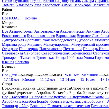
Псков
Пушкино
Реутов
Ростов-на-Дону
Рязань
Самара
Саранск
Тюмень
Ульяновск
Уфа
Хабаровск
Химки
Чебоксары
Челябинс
Район
Все
Все
ЮЗАО
Зюзино
Метро
Каховска...
Все
Авиамоторная
Автозаводская
Академическая
Аннино
Аэр
Рокоссовского
Бунинская аллея
Варшавская
Верхние Лихоборы
Дмитровская
Добрынинская
Домодедовская
Дубровка
Зяблико
Марьина роща
Марьино
Международная
Мичуринский проспе
Отрадное
Павелецкая
Партизанская
Печатники
Площадь Ильи
Савеловская
Свиблово
Севастопольская
Семеновская
Серпухов
Тропарево
Тульская
Тушинская
Улица 1905 года
Улица Горчако
Южная
Ясенево
Возраст
Все
Все
Дети
3-4 года
5-6 лет
7-8 лет
9-10 лет
Мальчики
3-4 
17-18 лет
Юноши
11-12 лет
13-14 лет
15-16 лет
17-18
Спорт
Все
Хоккей
Бассейны
Спортивные центры
Спортивные школы
Фи
футбол
Армрестлинг
Аэробика
Баскетбол
Борьба, боевые искусст
Все
Бассейны
Спортивные центры
Спортивные школы
Фи
Аэробика
Баскетбол
Борьба, боевые искусства, самооборона
А
Тэквондо
Ушу
Волейбол
Гимнастика атлетическая
Гимнастик