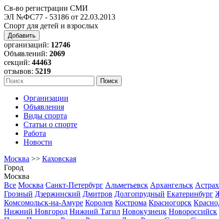
Св-во регистрации СМИ
ЭЛ №ФС77 - 53186 от 22.03.2013
Спорт для детей и взрослых
Добавить
организаций:
12746
Объявлений:
2069
секций:
44463
отзывов:
5219
Организации
Объявления
Виды спорта
Статьи о спорте
Работа
Новости
Москва
>>
Каховская
Город
Москва
Все
Москва
Санкт-Петербург
Альметьевск
Архангельск
Астрах
Грозный
Дзержинский
Дмитров
Долгопрудный
Екатеринбург
Комсомольск-на-Амуре
Королев
Кострома
Красногорск
Красно
Нижний Новгород
Нижний Тагил
Новокузнецк
Новороссийск