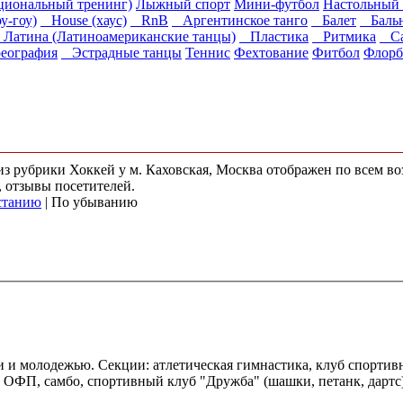
циональный тренинг)
Лыжный спорт
Мини-футбол
Настольный 
у-гоу)
House (хаус)
RnB
Аргентинское танго
Балет
Бальн
Латина (Латиноамериканские танцы)
Пластика
Ритмика
Са
ография
Эстрадные танцы
Теннис
Фехтование
Фитбол
Флорб
 из рубрики Хоккей у м. Каховская, Москва отображен по всем 
, отзывы посетителей.
станию
| По убыванию
и и молодежью. Секции: атлетическая гимнастика, клуб спорти
, ОФП, самбо, спортивный клуб "Дружба" (шашки, петанк, дартс