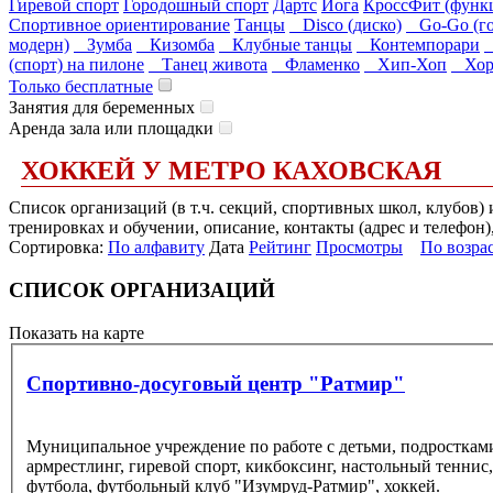
Гиревой спорт
Городошный спорт
Дартс
Йога
КроссФит (функ
Спортивное ориентирование
Танцы
Disco (диско)
Go-Go (го
модерн)
Зумба
Кизомба
Клубные танцы
Контемпорари
(спорт) на пилоне
Танец живота
Фламенко
Хип-Хоп
Хоре
Только бесплатные
Занятия для беременных
Аренда зала или площадки
ХОККЕЙ У МЕТРО КАХОВСКАЯ
Список организаций (в т.ч. секций, спортивных школ, клубов)
тренировках и обучении, описание, контакты (адрес и телефон)
Сортировка:
По алфавиту
Дата
Рейтинг
Просмотры
По возра
СПИСОК ОРГАНИЗАЦИЙ
Показать на карте
Спортивно-досуговый центр "Ратмир"
Муниципальное учреждение по работе с детьми, подросткам
армрестлинг, гиревой спорт, кикбоксинг, настольный теннис
футбола, футбольный клуб "Изумруд-Ратмир", хоккей.