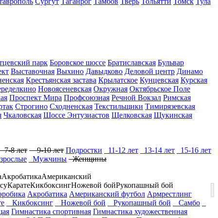
таврополь
Сургут
Таганрог
Тамбов
Тверь
Тольятти
Томск
Тула
тцевский парк
Боровское шоссе
Братиславская
Бульвар
ект
Выставочная
Выхино
Давыдково
Деловой центр
Динамо
ненская
Крестьянская застава
Крылатское
Кунцевская
Курская
ределкино
Новоясеневская
Окружная
Октябрьское Поле
ая
Проспект Мира
Профсоюзная
Речной Вокзал
Римская
ртак
Строгино
Сходненская
Текстильщики
Тимирязевская
я
Чкаловская
Шоссе Энтузиастов
Щелковская
Щукинская
7-8 лет
9-10 лет
Подростки
11-12 лет
13-14 лет
15-16 лет
зрослые
Мужчины
Женщины
а
Акробатика
Американский
су
Карате
Кикбоксинг
Ножевой бой
Рукопашный бой
эробика
Акробатика
Американский футбол
Армрестлинг
е
Кикбоксинг
Ножевой бой
Рукопашный бой
Самбо
щая
Гимнастика спортивная
Гимнастика художественная