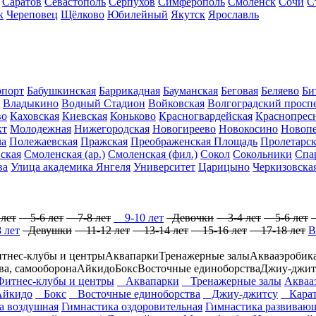
Саратов
Севастополь
Серпухов
Симферополь
Смоленск
Сочи
С
к
Череповец
Щёлково
Юбилейный
Якутск
Ярославль
опорт
Бабушкинская
Баррикадная
Бауманская
Беговая
Беляево
Би
Владыкино
Водный Стадион
Войковская
Волгоградский просп
во
Каховская
Киевская
Коньково
Красногвардейская
Краснопрес
кт
Молодежная
Нижегородская
Новогиреево
Новокосино
Новопе
ча
Полежаевская
Пражская
Преображенская Площадь
Пролетарск
ская
Смоленская (ар.)
Смоленская (фил.)
Сокол
Сокольники
Спа
ва
Улица академика Янгеля
Университет
Царицыно
Черкизовска
лет
5-6 лет
7-8 лет
9-10 лет
Девочки
3-4 лет
5-6 лет
 лет
Девушки
11-12 лет
13-14 лет
15-16 лет
17-18 лет
В
тнес-клубы и центры
Аквапарки
Тренажерные залы
Аквааэробик
ва, самооборона
Айкидо
Бокс
Восточные единоборства
Джиу-джит
тнес-клубы и центры
Аквапарки
Тренажерные залы
Акваа
йкидо
Бокс
Восточные единоборства
Джиу-джитсу
Карат
а воздушная
Гимнастика оздоровительная
Гимнастика развиваю