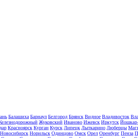
ань
Балашиха
Барнаул
Белгород
Брянск
Видное
Владивосток
Вла
Железнодорожный
Жуковский
Иваново
Ижевск
Иркутск
Йошкар
дар
Красноярск
Курган
Курск
Липецк
Лыткарино
Люберцы
Маг
Новосибирск
Норильск
Одинцово
Омск
Орел
Оренбург
Пенза
П