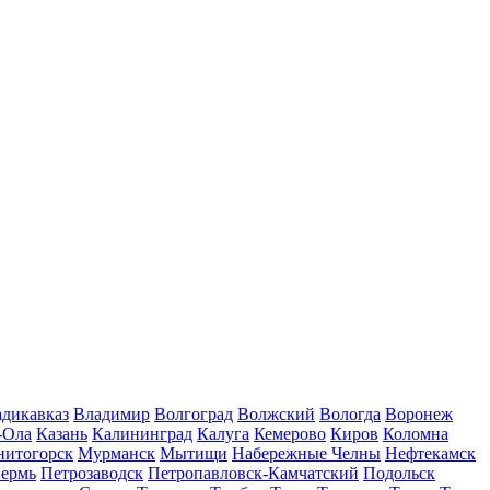
дикавказ
Владимир
Волгоград
Волжский
Вологда
Воронеж
-Ола
Казань
Калининград
Калуга
Кемерово
Киров
Коломна
нитогорск
Мурманск
Мытищи
Набережные Челны
Нефтекамск
ермь
Петрозаводск
Петропавловск-Камчатский
Подольск