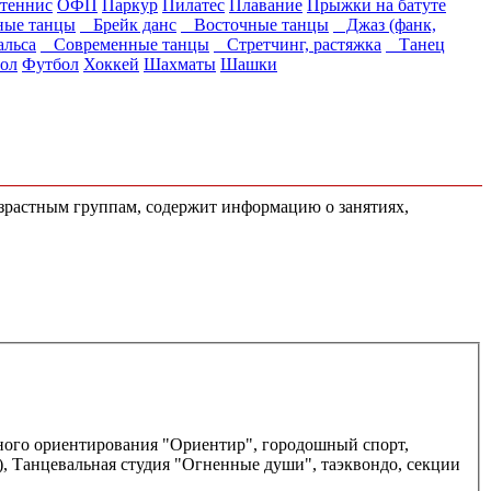
теннис
ОФП
Паркур
Пилатес
Плавание
Прыжки на батуте
ые танцы
Брейк данс
Восточные танцы
Джаз (фанк,
льса
Современные танцы
Стретчинг, растяжка
Танец
ол
Футбол
Хоккей
Шахматы
Шашки
возрастным группам, содержит информацию о занятиях,
вного ориентирования "Ориентир", городошный спорт,
), Танцевальная студия "Огненные души", таэквондо, секции