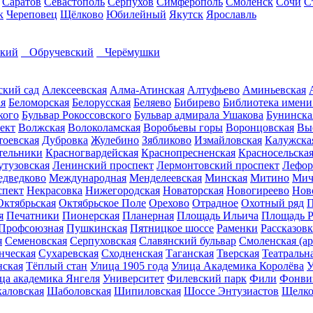
Саратов
Севастополь
Серпухов
Симферополь
Смоленск
Сочи
С
к
Череповец
Щёлково
Юбилейный
Якутск
Ярославль
кий
Обручевский
Черёмушки
ский сад
Алексеевская
Алма-Атинская
Алтуфьево
Аминьевская
ая
Беломорская
Белорусская
Беляево
Бибирево
Библиотека имени
кого
Бульвар Рокоссовского
Бульвар адмирала Ушакова
Бунинска
ект
Волжская
Волоколамская
Воробьевы горы
Воронцовская
Вы
тоевская
Дубровка
Жулебино
Зябликово
Измайловская
Калужска
тельники
Красногвардейская
Краснопресненская
Красносельска
утузовская
Ленинский проспект
Лермонтовский проспект
Лефор
дведково
Международная
Менделеевская
Минская
Митино
Мич
спект
Некрасовка
Нижегородская
Новаторская
Новогиреево
Нов
Октябрьская
Октябрьское Поле
Орехово
Отрадное
Охотный ряд
П
я
Печатники
Пионерская
Планерная
Площадь Ильича
Площадь 
Профсоюзная
Пушкинская
Пятницкое шоссе
Раменки
Рассказовк
я
Семеновская
Серпуховская
Славянский бульвар
Смоленская (ар
нческая
Сухаревская
Сходненская
Таганская
Тверская
Театральн
ская
Тёплый стан
Улица 1905 года
Улица Академика Королёва
У
ца академика Янгеля
Университет
Филевский парк
Фили
Фонви
каловская
Шаболовская
Шипиловская
Шоссе Энтузиастов
Щелко