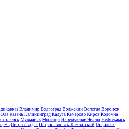
дикавказ
Владимир
Волгоград
Волжский
Вологда
Воронеж
-Ола
Казань
Калининград
Калуга
Кемерово
Киров
Коломна
нитогорск
Мурманск
Мытищи
Набережные Челны
Нефтекамск
ермь
Петрозаводск
Петропавловск-Камчатский
Подольск