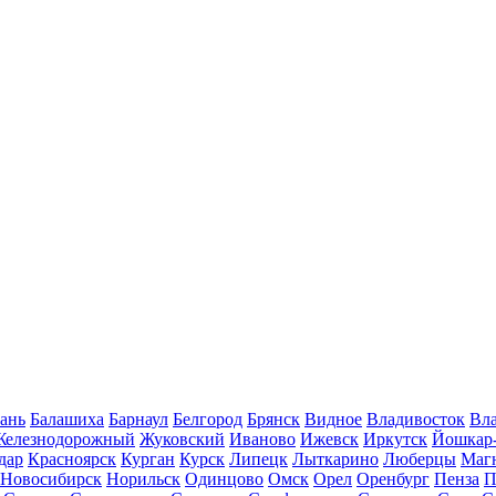
ань
Балашиха
Барнаул
Белгород
Брянск
Видное
Владивосток
Вла
Железнодорожный
Жуковский
Иваново
Ижевск
Иркутск
Йошкар
дар
Красноярск
Курган
Курск
Липецк
Лыткарино
Люберцы
Маг
Новосибирск
Норильск
Одинцово
Омск
Орел
Оренбург
Пенза
П