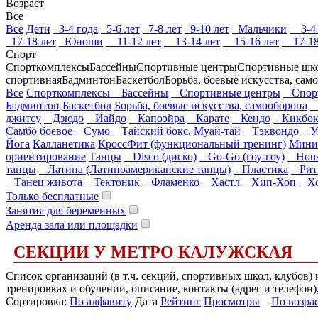
Возраст
Все
Все
Дети
3-4 года
5-6 лет
7-8 лет
9-10 лет
Мальчики
3-4 
17-18 лет
Юноши
11-12 лет
13-14 лет
15-16 лет
17-18
Спорт
Спорткомплексы
Бассейны
Спортивные центры
Спортивные шк
спортивная
Бадминтон
Баскетбол
Борьба, боевые искусства, сам
Все
Спорткомплексы
Бассейны
Спортивные центры
Спорт
Бадминтон
Баскетбол
Борьба, боевые искусства, самооборона
А
джитсу
Дзюдо
Иайдо
Капоэйра
Карате
Кендо
Кикбок
Самбо боевое
Сумо
Тайский бокс, Муай-тай
Тэквондо
У
Йога
Калланетика
КроссФит (функциональный тренинг)
Мини
ориентирование
Танцы
Disco (диско)
Go-Go (гоу-гоу)
House
танцы
Латина (Латиноамериканские танцы)
Пластика
Рит
Танец живота
Тектоник
Фламенко
Хастл
Хип-Хоп
Хо
Только бесплатные
Занятия для беременных
Аренда зала или площадки
СЕКЦИИ У МЕТРО КАЛУЖСКАЯ
Список организаций (в т.ч. секций, спортивных школ, клубов)
тренировках и обучении, описание, контакты (адрес и телефон)
Сортировка:
По алфавиту
Дата
Рейтинг
Просмотры
По возра