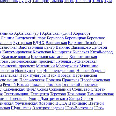
таврополь
Сургут
Таганрог
Тамбов
Тверь
Тольятти
Томск
Тула
Аннино
Арбатская (ар.)
Арбатская (фил.)
Аэропорт
 Ленина
Битцевский парк
Борисово
Боровицкая
Боровское
я аллея
Бутырская
ВДНХ
Варшавская
Верхние Лихоборы
ставочная
Выставочный центр
Выхино
Давыдково
Деловой
я
Кантемировская
Каховская
Каширская
Киевская
Китай-город
я
Красные ворота
Крестьянская застава
Кропоткинская
тово
Ломоносовский проспект
Лубянка
Лухмановская
уринский проспект
Мневники
Молодежная
Мякинино
окосино
Новокузнецкая
Новопеределкино
Новослободская
авелецкая
Парк Культуры
Парк Победы
Партизанская
Революции
Полежаевская
Полянка
Пражская
Преображенская
а
Речной Вокзал
Рижская
Римская
Рязанский проспект
.)
Смоленская (фил.)
Сокол
Сокольники
Солнцево
Спартак
ая
Текстильщики
Телецентр
Терехово
Технопарк
Тимирязевская
лица Горчакова
Улица Дмитриевского
Улица Сергея
зинская
Фрунзенская
Ховрино
ЦСКА
Царицыно
Цветной
вская
Щукинская
Электрозаводская
Юго-Восточная
Юго-