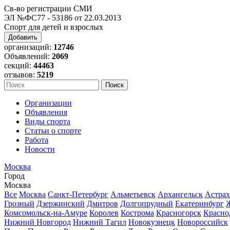
Св-во регистрации СМИ
ЭЛ №ФС77 - 53186 от 22.03.2013
Спорт для детей и взрослых
Добавить
организаций:
12746
Объявлений:
2069
секций:
44463
отзывов:
5219
Организации
Объявления
Виды спорта
Статьи о спорте
Работа
Новости
Москва
Город
Москва
Все
Москва
Санкт-Петербург
Альметьевск
Архангельск
Астрах
Грозный
Дзержинский
Дмитров
Долгопрудный
Екатеринбург
Комсомольск-на-Амуре
Королев
Кострома
Красногорск
Красно
Нижний Новгород
Нижний Тагил
Новокузнецк
Новороссийск