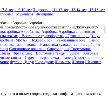
7-8 лет
9-10 лет
Подростки
11-12 лет
13-14 лет
15-16 лет
зрослые
Мужчины
Женщины
обатика
Аэробика
Аэробика
на поясах
Восточные единоборства
Грэпплинг
Джиу-джитсу
квааэробика
Акробатика
Аэробика
Аэробика спортивная
 на поясах
Восточные единоборства
Грэпплинг
Джиу-
сФайт (ММА)
Ножевой бой
Рукопашный бой
Самбо
мнастика развивающая
Гимнастика художественная
Дайвинг
спорт
Синхронное плавание
Сноубординг
Спортивное
ачата
Брейк данс
Восточные танцы
Зумба
Клубные
нные танцы
Стретчинг, растяжка
Танец (спорт) на пилоне
тание
Футбол
Цигун
Чирлидинг
Шахматы
Шашки
Шейпинг
м группам и видам спорта, содержит информацию о занятиях,