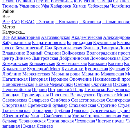
Псков
Пушкино
Реутов
Ростов-на-Дону
Рязань
Самара
Саранск
Тюмень
Ульяновск
Уфа
Хабаровск
Химки
Чебоксары
Челябинс
Район
Все
Все
ЗАО
ЮЗАО
Зюзино
Коньково
Котловка
Ломоносовс
Метро
Калужска...
Все
Авиамоторная
Автозаводская
Академическая
Александров
Бабушкинская
Багратионовская
Баррикадная
Бауманская
Бегов
шоссе
Ботанический Сад
Братиславская
Бульвар Дмитрия Донс
Владыкино
Водный Стадион
Войковская
Волгоградский просп
центр
Динамо
Дмитровская
Добрынинская
Домодедовская
Дос
Кожуховская
Коломенская
Комсомольская
Коньково
Косино
Ко
Крылатское
Кузнецкий Мост
Кузьминки
Кунцевская
Курская
К
Люблино
Марксистская
Марьина роща
Марьино
Маяковская
Ме
Нагатинская
Нагорная
Народное Ополчение
Нахимовский про
Новоясеневская
Новые Черёмушки
Озёрная
Окружная
Окская
Первомайская
Перово
Петровский Парк
Петровско-Разумовска
Площадь
Пролетарская
Проспект Вернадского
Проспект Мира
Савеловская
Саларьево
Свиблово
Севастопольская
Селигерска
Спортивная
Сретенский бульвар
Стахановская
Строгино
Студе
Третьяковская
Тропарево
Трубная
Тульская
Тургеневская
Тушин
Эйзенштейна
Улица Скобелевская
Улица Старокачаловская
Ули
бульвар
Черкизовская
Чертановская
Чеховская
Чистые пруды
Ч
западная
Южная
Ясенево