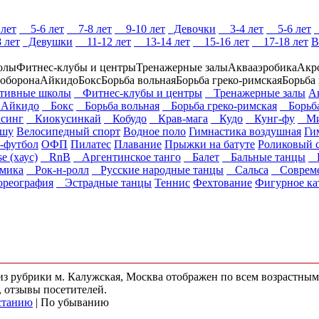
лет
5-6 лет
7-8 лет
9-10 лет
Девочки
3-4 лет
5-6 лет
 лет
Девушки
11-12 лет
13-14 лет
15-16 лет
17-18 лет
В
олы
Фитнес-клубы и центры
Тренажерные залы
Аквааэробика
Акр
ооборона
Айкидо
Бокс
Борьба вольная
Борьба греко-римская
Борьба 
ивные школы
Фитнес-клубы и центры
Тренажерные залы
А
йкидо
Бокс
Борьба вольная
Борьба греко-римская
Борьба
синг
Киокусинкай
Кобудо
Крав-мага
Кудо
Кунг-фу
Мик
шу
Велосипедный спорт
Водное поло
Гимнастика воздушная
Ги
-футбол
ОФП
Пилатес
Плавание
Прыжки на батуте
Роликовый 
 (хаус)
RnB
Аргентинское танго
Балет
Бальные танцы
Б
мика
Рок-н-ролл
Русские народные танцы
Сальса
Совреме
реография
Эстрадные танцы
Теннис
Фехтование
Фигурное ка
 из рубрики м. Калужская, Москва отображен по всем возрастны
, отзывы посетителей.
станию
| По убыванию