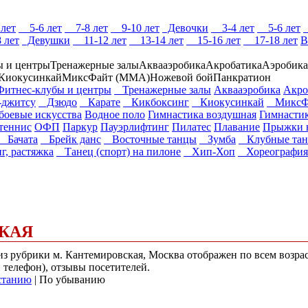
лет
5-6 лет
7-8 лет
9-10 лет
Девочки
3-4 лет
5-6 лет
 лет
Девушки
11-12 лет
13-14 лет
15-16 лет
17-18 лет
В
ы и центры
Тренажерные залы
Аквааэробика
Акробатика
Аэробика
Киокусинкай
МиксФайт (ММА)
Ножевой бой
Панкратион
тнес-клубы и центры
Тренажерные залы
Аквааэробика
Акро
джитсу
Дзюдо
Карате
Кикбоксинг
Киокусинкай
МиксФа
оевые искусства
Водное поло
Гимнастика воздушная
Гимнасти
теннис
ОФП
Паркур
Пауэрлифтинг
Пилатес
Плавание
Прыжки н
Бачата
Брейк данс
Восточные танцы
Зумба
Клубные та
, растяжка
Танец (спорт) на пилоне
Хип-Хоп
Хореография
КАЯ
) из рубрики м. Кантемировская, Москва отображен по всем воз
и телефон), отзывы посетителей.
станию
| По убыванию