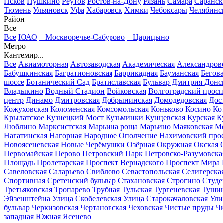
Псков
Пушкино
Реутов
Ростов-на-Дону
Рязань
Самара
Саранск
Тюмень
Ульяновск
Уфа
Хабаровск
Химки
Чебоксары
Челябинс
Район
Все
Все
ЮАО
Москворечье-Сабурово
Царицыно
Метро
Кантемир...
Все
Авиамоторная
Автозаводская
Академическая
Александров
Бабушкинская
Багратионовская
Баррикадная
Бауманская
Бегов
шоссе
Ботанический Сад
Братиславская
Бульвар Дмитрия Донс
Владыкино
Водный Стадион
Войковская
Волгоградский просп
центр
Динамо
Дмитровская
Добрынинская
Домодедовская
Дос
Кожуховская
Коломенская
Комсомольская
Коньково
Косино
Ко
Крылатское
Кузнецкий Мост
Кузьминки
Кунцевская
Курская
К
Люблино
Марксистская
Марьина роща
Марьино
Маяковская
Ме
Нагатинская
Нагорная
Народное Ополчение
Нахимовский про
Новоясеневская
Новые Черёмушки
Озёрная
Окружная
Окская
Первомайская
Перово
Петровский Парк
Петровско-Разумовска
Площадь
Пролетарская
Проспект Вернадского
Проспект Мира
Савеловская
Саларьево
Свиблово
Севастопольская
Селигерска
Спортивная
Сретенский бульвар
Стахановская
Строгино
Студе
Третьяковская
Тропарево
Трубная
Тульская
Тургеневская
Тушин
Эйзенштейна
Улица Скобелевская
Улица Старокачаловская
Ули
бульвар
Черкизовская
Чертановская
Чеховская
Чистые пруды
Ч
западная
Южная
Ясенево