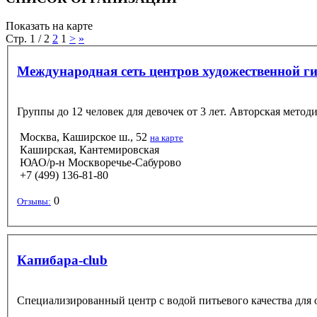
Показать на карте
Стр. 1 / 2
2
1
>
»
Международная сеть центров художественной ги
Группы до 12 человек для девочек от 3 лет. Авторская метод
Москва, Каширское ш., 52
на карте
Каширская, Кантемировская
ЮАО/р-н Москворечье-Сабурово
+7 (499) 136-81-80
0
Отзывы:
Капибара-club
Специализированный центр с водой питьевого качества для о