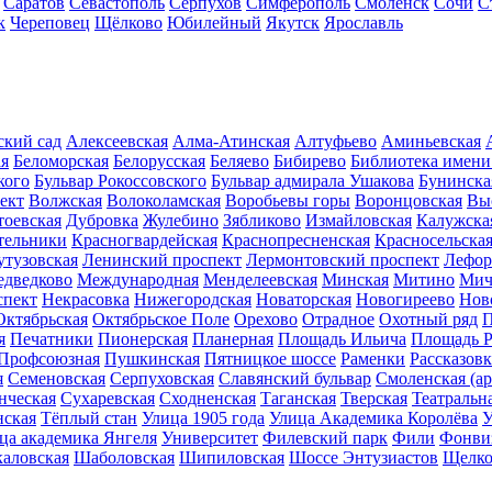
Саратов
Севастополь
Серпухов
Симферополь
Смоленск
Сочи
С
к
Череповец
Щёлково
Юбилейный
Якутск
Ярославль
ский сад
Алексеевская
Алма-Атинская
Алтуфьево
Аминьевская
ая
Беломорская
Белорусская
Беляево
Бибирево
Библиотека имени
кого
Бульвар Рокоссовского
Бульвар адмирала Ушакова
Бунинска
ект
Волжская
Волоколамская
Воробьевы горы
Воронцовская
Вы
тоевская
Дубровка
Жулебино
Зябликово
Измайловская
Калужска
тельники
Красногвардейская
Краснопресненская
Красносельска
утузовская
Ленинский проспект
Лермонтовский проспект
Лефор
дведково
Международная
Менделеевская
Минская
Митино
Мич
спект
Некрасовка
Нижегородская
Новаторская
Новогиреево
Нов
Октябрьская
Октябрьское Поле
Орехово
Отрадное
Охотный ряд
П
я
Печатники
Пионерская
Планерная
Площадь Ильича
Площадь 
Профсоюзная
Пушкинская
Пятницкое шоссе
Раменки
Рассказовк
я
Семеновская
Серпуховская
Славянский бульвар
Смоленская (ар
нческая
Сухаревская
Сходненская
Таганская
Тверская
Театральн
ская
Тёплый стан
Улица 1905 года
Улица Академика Королёва
У
ца академика Янгеля
Университет
Филевский парк
Фили
Фонви
каловская
Шаболовская
Шипиловская
Шоссе Энтузиастов
Щелко