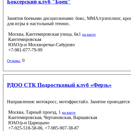
Боксерский клуб "Боец"
Занятия боевыми дисциплинами: бокс, ММА/грэпплинг, кроссф
для игры в настольный теннис.
Москва, Кантемировская улица, 6к1
на карте
Кантемировская
ЮАО/р-н Москворечье-Сабурово
+7-981-077-79-99
0
Отзывы:
РДОО СТК Подростковый клуб «Ферзь»
Направления: мотокросс, мотофристайл. Занятие проводятся 
Москва, Тарный проезд, 1
на карте
Кантемировская, Чертановская, Варшавская
ЮАО/р-н Царицыно
+7-925-518-58-06, +7-985-907-38-87