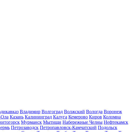
дикавказ
Владимир
Волгоград
Волжский
Вологда
Воронеж
-Ола
Казань
Калининград
Калуга
Кемерово
Киров
Коломна
нитогорск
Мурманск
Мытищи
Набережные Челны
Нефтекамск
ермь
Петрозаводск
Петропавловск-Камчатский
Подольск