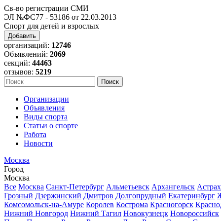
Св-во регистрации СМИ
ЭЛ №ФС77 - 53186 от 22.03.2013
Спорт для детей и взрослых
Добавить
организаций:
12746
Объявлений:
2069
секций:
44463
отзывов:
5219
Организации
Объявления
Виды спорта
Статьи о спорте
Работа
Новости
Москва
Город
Москва
Все
Москва
Санкт-Петербург
Альметьевск
Архангельск
Астрах
Грозный
Дзержинский
Дмитров
Долгопрудный
Екатеринбург
Комсомольск-на-Амуре
Королев
Кострома
Красногорск
Красно
Нижний Новгород
Нижний Тагил
Новокузнецк
Новороссийск