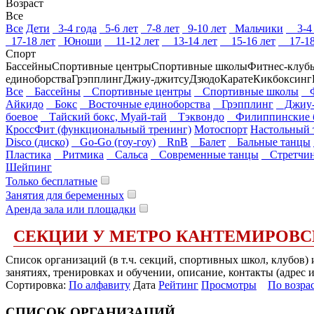
Возраст
Все
Все
Дети
3-4 года
5-6 лет
7-8 лет
9-10 лет
Мальчики
3-4 
17-18 лет
Юноши
11-12 лет
13-14 лет
15-16 лет
17-18
Спорт
Бассейны
Спортивные центры
Спортивные школы
Фитнес-клуб
единоборства
Грэпплинг
Джиу-джитсу
Дзюдо
Карате
Кикбоксинг
Все
Бассейны
Спортивные центры
Спортивные школы
Фи
Айкидо
Бокс
Восточные единоборства
Грэпплинг
Джиу-
боевое
Тайский бокс, Муай-тай
Тэквондо
Филиппинские б
КроссФит (функциональный тренинг)
Мотоспорт
Настольный 
Disco (диско)
Go-Go (гоу-гоу)
RnB
Балет
Бальные танцы
Пластика
Ритмика
Сальса
Современные танцы
Стретчинг
Шейпинг
Только бесплатные
Занятия для беременных
Аренда зала или площадки
СЕКЦИИ У МЕТРО КАНТЕМИРОВС
Список организаций (в т.ч. секций, спортивных школ, клубов
занятиях, тренировках и обучении, описание, контакты (адрес 
Сортировка:
По алфавиту
Дата
Рейтинг
Просмотры
По возра
СПИСОК ОРГАНИЗАЦИЙ