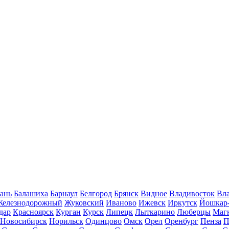
ань
Балашиха
Барнаул
Белгород
Брянск
Видное
Владивосток
Вла
Железнодорожный
Жуковский
Иваново
Ижевск
Иркутск
Йошкар
дар
Красноярск
Курган
Курск
Липецк
Лыткарино
Люберцы
Маг
Новосибирск
Норильск
Одинцово
Омск
Орел
Оренбург
Пенза
П