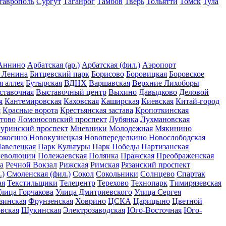
таврополь
Сургут
Таганрог
Тамбов
Тверь
Тольятти
Томск
Тула
Аннино
Арбатская (ар.)
Арбатская (фил.)
Аэропорт
 Ленина
Битцевский парк
Борисово
Боровицкая
Боровское
я аллея
Бутырская
ВДНХ
Варшавская
Верхние Лихоборы
ставочная
Выставочный центр
Выхино
Давыдково
Деловой
я
Кантемировская
Каховская
Каширская
Киевская
Китай-город
я
Красные ворота
Крестьянская застава
Кропоткинская
тово
Ломоносовский проспект
Лубянка
Лухмановская
уринский проспект
Мневники
Молодежная
Мякинино
окосино
Новокузнецкая
Новопеределкино
Новослободская
авелецкая
Парк Культуры
Парк Победы
Партизанская
Революции
Полежаевская
Полянка
Пражская
Преображенская
а
Речной Вокзал
Рижская
Римская
Рязанский проспект
.)
Смоленская (фил.)
Сокол
Сокольники
Солнцево
Спартак
ая
Текстильщики
Телецентр
Терехово
Технопарк
Тимирязевская
лица Горчакова
Улица Дмитриевского
Улица Сергея
зинская
Фрунзенская
Ховрино
ЦСКА
Царицыно
Цветной
вская
Щукинская
Электрозаводская
Юго-Восточная
Юго-