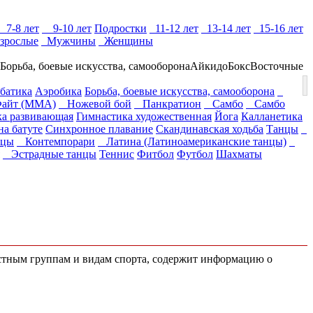
7-8 лет
9-10 лет
Подростки
11-12 лет
13-14 лет
15-16 лет
зрослые
Мужчины
Женщины
Борьба, боевые искусства, самооборона
Айкидо
Бокс
Восточные
батика
Аэробика
Борьба, боевые искусства, самооборона
йт (ММА)
Ножевой бой
Панкратион
Самбо
Самбо
ка развивающая
Гимнастика художественная
Йога
Калланетика
а батуте
Синхронное плавание
Скандинавская ходьба
Танцы
нцы
Контемпорари
Латина (Латиноамериканские танцы)
Эстрадные танцы
Теннис
Фитбол
Футбол
Шахматы
растным группам и видам спорта, содержит информацию о