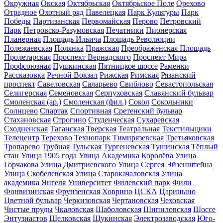
Окружная
Окская
Октябрьская
Октябрьское Поле
Орехово
Отрадное
Охотный ряд
Павелецкая
Парк Культуры
Парк
Победы
Партизанская
Первомайская
Перово
Петровский
Парк
Петровско-Разумовская
Печатники
Пионерская
Планерная
Площадь Ильича
Площадь Революции
Полежаевская
Полянка
Пражская
Преображенская Площадь
Пролетарская
Проспект Вернадского
Проспект Мира
Профсоюзная
Пушкинская
Пятницкое шоссе
Раменки
Рассказовка
Речной Вокзал
Рижская
Римская
Рязанский
проспект
Савеловская
Саларьево
Свиблово
Севастопольская
Селигерская
Семеновская
Серпуховская
Славянский бульвар
Смоленская (ар.)
Смоленская (фил.)
Сокол
Сокольники
Солнцево
Спартак
Спортивная
Сретенский бульвар
Стахановская
Строгино
Студенческая
Сухаревская
Сходненская
Таганская
Тверская
Театральная
Текстильщики
Телецентр
Терехово
Технопарк
Тимирязевская
Третьяковская
Тропарево
Трубная
Тульская
Тургеневская
Тушинская
Тёплый
стан
Улица 1905 года
Улица Академика Королёва
Улица
Горчакова
Улица Дмитриевского
Улица Сергея Эйзенштейна
Улица Скобелевская
Улица Старокачаловская
Улица
академика Янгеля
Университет
Филевский парк
Фили
Фонвизинская
Фрунзенская
Ховрино
ЦСКА
Царицыно
Цветной бульвар
Черкизовская
Чертановская
Чеховская
Чистые пруды
Чкаловская
Шаболовская
Шипиловская
Шоссе
Энтузиастов
Щелковская
Щукинская
Электрозаводская
Юго-