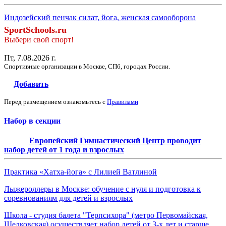
Индозейский пенчак силат, йога, женская самооборона
SportSchools.ru
Выбери свой спорт!
Пт, 7.08.2026 г.
Спортивные организации в Москве, СПб, городах России.
Добавить
Перед размещением ознакомьтесь с
Правилами
Набор в секции
Европейский Гимнастический Центр проводит
набор детей от 1 года и взрослых
Практика «Хатха-йога» с Лилией Ватлиной
Лыжероллеры в Москве: обучение с нуля и подготовка к
соревнованиям для детей и взрослых
Школа - студия балета "Терпсихора" (метро Первомайская,
Щелковская) осуществляет набор детей от 3-х лет и старше