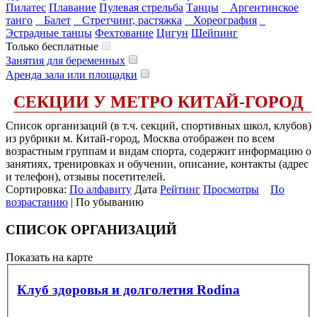
Пилатес
Плавание
Пулевая стрельба
Танцы
Аргентинское
танго
Балет
Стретчинг, растяжка
Хореография
Эстрадные танцы
Фехтование
Цигун
Шейпинг
Только бесплатные
Занятия для беременных
Аренда зала или площадки
СЕКЦИИ У МЕТРО КИТАЙ-ГОРОД
Список организаций (в т.ч. секций, спортивных школ, клубов)
из рубрики м. Китай-город, Москва отображен по всем
возрастным группам и видам спорта, содержит информацию о
занятиях, тренировках и обучении, описание, контакты (адрес
и телефон), отзывы посетителей.
Сортировка:
По алфавиту
Дата
Рейтинг
Просмотры
По
возрастанию
| По убыванию
СПИСОК ОРГАНИЗАЦИЙ
Показать на карте
Клуб здоровья и долголетия Rodina