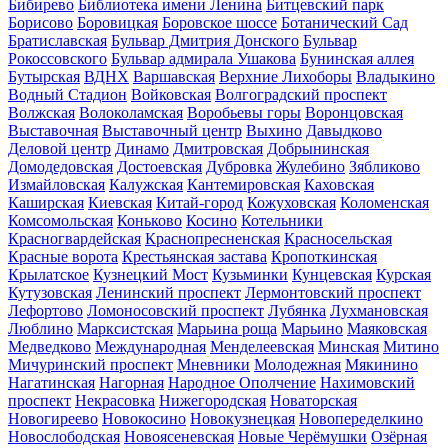
Бибирево
Библиотека имени Ленина
Битцевский парк
Борисово
Боровицкая
Боровское шоссе
Ботанический Сад
Братиславская
Бульвар Дмитрия Донского
Бульвар
Рокоссовского
Бульвар адмирала Ушакова
Бунинская аллея
Бутырская
ВДНХ
Варшавская
Верхние Лихоборы
Владыкино
Водный Стадион
Войковская
Волгоградский проспект
Волжская
Волоколамская
Воробьевы горы
Воронцовская
Выставочная
Выставочный центр
Выхино
Давыдково
Деловой центр
Динамо
Дмитровская
Добрынинская
Домодедовская
Достоевская
Дубровка
Жулебино
Зябликово
Измайловская
Калужская
Кантемировская
Каховская
Каширская
Киевская
Китай-город
Кожуховская
Коломенская
Комсомольская
Коньково
Косино
Котельники
Красногвардейская
Краснопресненская
Красносельская
Красные ворота
Крестьянская застава
Кропоткинская
Крылатское
Кузнецкий Мост
Кузьминки
Кунцевская
Курская
Кутузовская
Ленинский проспект
Лермонтовский проспект
Лефортово
Ломоносовский проспект
Лубянка
Лухмановская
Люблино
Марксистская
Марьина роща
Марьино
Маяковская
Медведково
Международная
Менделеевская
Минская
Митино
Мичуринский проспект
Мневники
Молодежная
Мякинино
Нагатинская
Нагорная
Народное Ополчение
Нахимовский
проспект
Некрасовка
Нижегородская
Новаторская
Новогиреево
Новокосино
Новокузнецкая
Новопеределкино
Новослободская
Новоясеневская
Новые Черёмушки
Озёрная