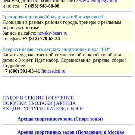
рекомендации по развитию на сайте
www.europegym.ru
и по тел.
+7 (495) 648-88-08
Тренировки по волейболу для детей и взрослых!
Площадки в разных районах города, тренеры с реальным
игровым опытом!
Запись на сайте:
nevsky-bears.ru
Телефон:
+7 (812) 770-68-34
Всероссийская сеть детских спортивных школ "FD"
Занятия художественной гимнастикой и акробатикой для
детей с 3-х лет. Идет набор. Соревнования, разряды, сборы!
Подробнее:
+7 (800) 301-63-41
fitnessdeti.ru
Объявления
НАБОР В СЕКЦИИ
|
ОБУЧЕНИЕ
ПОКУПКИ-ПРОДАЖИ
|
АРЕНДА
АКЦИИ
|
УСЛУГИ
|
ЛАГЕРЯ, СБОРЫ
Аренда спортивного зала (Спорт зоны)
Аренда спортивных залов (Почасовая) в Москве