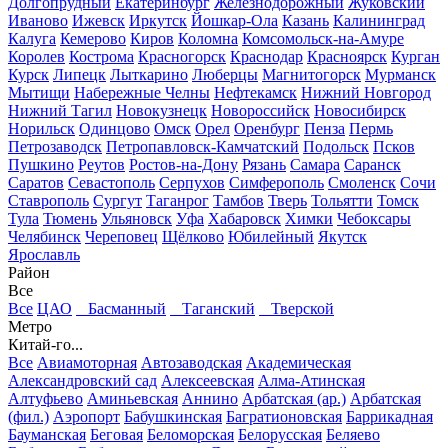
Долгопрудный
Екатеринбург
Железнодорожный
Жуковский
Иваново
Ижевск
Иркутск
Йошкар-Ола
Казань
Калининград
Калуга
Кемерово
Киров
Коломна
Комсомольск-на-Амуре
Королев
Кострома
Красногорск
Краснодар
Красноярск
Курган
Курск
Липецк
Лыткарино
Люберцы
Магнитогорск
Мурманск
Мытищи
Набережные Челны
Нефтекамск
Нижний Новгород
Нижний Тагил
Новокузнецк
Новороссийск
Новосибирск
Норильск
Одинцово
Омск
Орел
Оренбург
Пенза
Пермь
Петрозаводск
Петропавловск-Камчатский
Подольск
Псков
Пушкино
Реутов
Ростов-на-Дону
Рязань
Самара
Саранск
Саратов
Севастополь
Серпухов
Симферополь
Смоленск
Сочи
Ставрополь
Сургут
Таганрог
Тамбов
Тверь
Тольятти
Томск
Тула
Тюмень
Ульяновск
Уфа
Хабаровск
Химки
Чебоксары
Челябинск
Череповец
Щёлково
Юбилейный
Якутск
Ярославль
Район
Все
Все
ЦАО
Басманный
Таганский
Тверской
Метро
Китай-го...
Все
Авиамоторная
Автозаводская
Академическая
Александровский сад
Алексеевская
Алма-Атинская
Алтуфьево
Аминьевская
Аннино
Арбатская (ар.)
Арбатская
(фил.)
Аэропорт
Бабушкинская
Багратионовская
Баррикадная
Бауманская
Беговая
Беломорская
Белорусская
Беляево