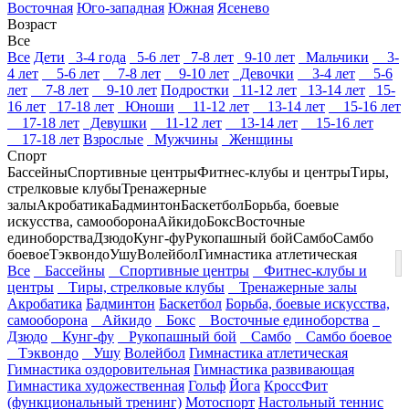
Восточная
Юго-западная
Южная
Ясенево
Возраст
Все
Все
Дети
3-4 года
5-6 лет
7-8 лет
9-10 лет
Мальчики
3-
4 лет
5-6 лет
7-8 лет
9-10 лет
Девочки
3-4 лет
5-6
лет
7-8 лет
9-10 лет
Подростки
11-12 лет
13-14 лет
15-
16 лет
17-18 лет
Юноши
11-12 лет
13-14 лет
15-16 лет
17-18 лет
Девушки
11-12 лет
13-14 лет
15-16 лет
17-18 лет
Взрослые
Мужчины
Женщины
Спорт
Бассейны
Спортивные центры
Фитнес-клубы и центры
Тиры,
стрелковые клубы
Тренажерные
залы
Акробатика
Бадминтон
Баскетбол
Борьба, боевые
искусства, самооборона
Айкидо
Бокс
Восточные
единоборства
Дзюдо
Кунг-фу
Рукопашный бой
Самбо
Самбо
боевое
Тэквондо
Ушу
Волейбол
Гимнастика атлетическая
Все
Бассейны
Спортивные центры
Фитнес-клубы и
центры
Тиры, стрелковые клубы
Тренажерные залы
Акробатика
Бадминтон
Баскетбол
Борьба, боевые искусства,
самооборона
Айкидо
Бокс
Восточные единоборства
Дзюдо
Кунг-фу
Рукопашный бой
Самбо
Самбо боевое
Тэквондо
Ушу
Волейбол
Гимнастика атлетическая
Гимнастика оздоровительная
Гимнастика развивающая
Гимнастика художественная
Гольф
Йога
КроссФит
(функциональный тренинг)
Мотоспорт
Настольный теннис