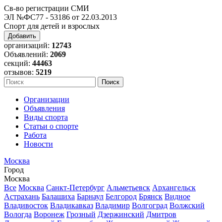
Св-во регистрации СМИ
ЭЛ №ФС77 - 53186 от 22.03.2013
Спорт для детей и взрослых
Добавить
организаций:
12743
Объявлений:
2069
секций:
44463
отзывов:
5219
Организации
Объявления
Виды спорта
Статьи о спорте
Работа
Новости
Москва
Город
Москва
Все
Москва
Санкт-Петербург
Альметьевск
Архангельск
Астрахань
Балашиха
Барнаул
Белгород
Брянск
Видное
Владивосток
Владикавказ
Владимир
Волгоград
Волжский
Вологда
Воронеж
Грозный
Дзержинский
Дмитров