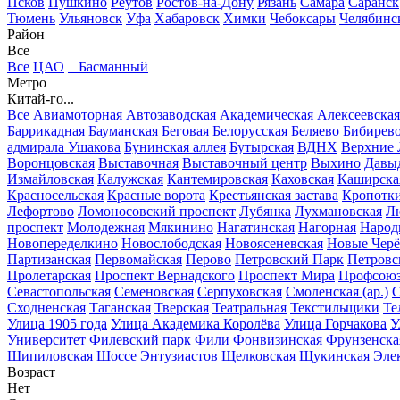
Псков
Пушкино
Реутов
Ростов-на-Дону
Рязань
Самара
Саранск
Тюмень
Ульяновск
Уфа
Хабаровск
Химки
Чебоксары
Челябинс
Район
Все
Все
ЦАО
Басманный
Метро
Китай-го...
Все
Авиамоторная
Автозаводская
Академическая
Алексеевская
Баррикадная
Бауманская
Беговая
Белорусская
Беляево
Бибирев
адмирала Ушакова
Бунинская аллея
Бутырская
ВДНХ
Верхние
Воронцовская
Выставочная
Выставочный центр
Выхино
Давы
Измайловская
Калужская
Кантемировская
Каховская
Каширска
Красносельская
Красные ворота
Крестьянская застава
Кропотк
Лефортово
Ломоносовский проспект
Лубянка
Лухмановская
Л
проспект
Молодежная
Мякинино
Нагатинская
Нагорная
Народ
Новопеределкино
Новослободская
Новоясеневская
Новые Чер
Партизанская
Первомайская
Перово
Петровский Парк
Петровс
Пролетарская
Проспект Вернадского
Проспект Мира
Профсоюз
Севастопольская
Семеновская
Серпуховская
Смоленская (ар.)
С
Сходненская
Таганская
Тверская
Театральная
Текстильщики
Те
Улица 1905 года
Улица Академика Королёва
Улица Горчакова
У
Университет
Филевский парк
Фили
Фонвизинская
Фрунзенска
Шипиловская
Шоссе Энтузиастов
Щелковская
Щукинская
Эле
Возраст
Нет