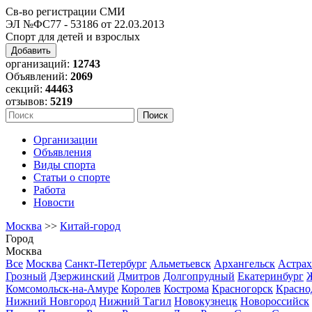
Св-во регистрации СМИ
ЭЛ №ФС77 - 53186 от 22.03.2013
Спорт для детей и взрослых
Добавить
организаций:
12743
Объявлений:
2069
секций:
44463
отзывов:
5219
Организации
Объявления
Виды спорта
Статьи о спорте
Работа
Новости
Москва
>>
Китай-город
Город
Москва
Все
Москва
Санкт-Петербург
Альметьевск
Архангельск
Астрах
Грозный
Дзержинский
Дмитров
Долгопрудный
Екатеринбург
Комсомольск-на-Амуре
Королев
Кострома
Красногорск
Красно
Нижний Новгород
Нижний Тагил
Новокузнецк
Новороссийск