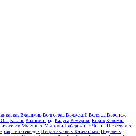
дикавказ
Владимир
Волгоград
Волжский
Вологда
Воронеж
-Ола
Казань
Калининград
Калуга
Кемерово
Киров
Коломна
нитогорск
Мурманск
Мытищи
Набережные Челны
Нефтекамск
ермь
Петрозаводск
Петропавловск-Камчатский
Подольск