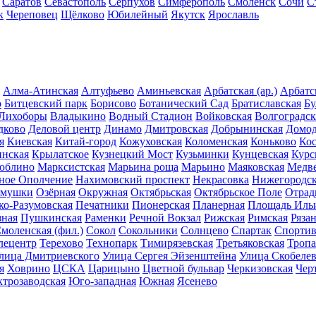
Саратов
Севастополь
Серпухов
Симферополь
Смоленск
Сочи
С
к
Череповец
Щёлково
Юбилейный
Якутск
Ярославль
Алма-Атинская
Алтуфьево
Аминьевская
Арбатская (ар.)
Арбатск
о
Битцевский парк
Борисово
Ботанический Сад
Братиславская
Бу
 Лихоборы
Владыкино
Водный Стадион
Войковская
Волгоградск
дково
Деловой центр
Динамо
Дмитровская
Добрынинская
Домод
я
Киевская
Китай-город
Кожуховская
Коломенская
Коньково
Ко
инская
Крылатское
Кузнецкий Мост
Кузьминки
Кунцевская
Курс
юблино
Марксистская
Марьина роща
Марьино
Маяковская
Медв
ное Ополчение
Нахимовский проспект
Некрасовка
Нижегородск
ёмушки
Озёрная
Окружная
Октябрьская
Октябрьское Поле
Отрад
ко-Разумовская
Печатники
Пионерская
Планерная
Площадь Иль
ная
Пушкинская
Раменки
Речной Вокзал
Рижская
Римская
Ряза
моленская (фил.)
Сокол
Сокольники
Солнцево
Спартак
Спортив
лецентр
Терехово
Технопарк
Тимирязевская
Третьяковская
Тропа
лица Дмитриевского
Улица Сергея Эйзенштейна
Улица Скобелев
я
Ховрино
ЦСКА
Царицыно
Цветной бульвар
Черкизовская
Чер
ктрозаводская
Юго-западная
Южная
Ясенево