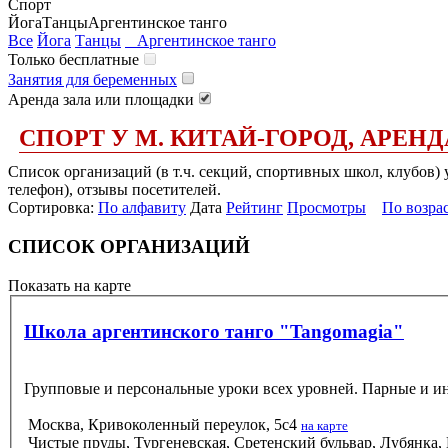
Спорт
Йога
Танцы
Аргентинское танго
Все
Йога
Танцы
Аргентинское танго
Только бесплатные
Занятия для беременных
Аренда зала или площадки
СПОРТ У М. КИТАЙ-ГОРОД, АРЕНД
Список организаций (в т.ч. секций, спортивных школ, клубов) 
телефон), отзывы посетителей.
Сортировка:
По алфавиту
Дата
Рейтинг
Просмотры
По возра
СПИСОК ОРГАНИЗАЦИЙ
Показать на карте
Школа аргентинского танго "Tangomagia"
Групповые и персональные уроки всех уровней. Парные и и
Москва, Кривоколенный переулок, 5с4
на карте
Чистые пруды, Тургеневская, Сретенский бульвар, Лубянка,