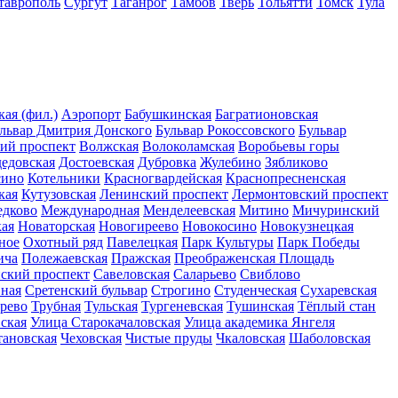
таврополь
Сургут
Таганрог
Тамбов
Тверь
Тольятти
Томск
Тула
ая (фил.)
Аэропорт
Бабушкинская
Багратионовская
львар Дмитрия Донского
Бульвар Рокоссовского
Бульвар
ий проспект
Волжская
Волоколамская
Воробьевы горы
едовская
Достоевская
Дубровка
Жулебино
Зябликово
сино
Котельники
Красногвардейская
Краснопресненская
кая
Кутузовская
Ленинский проспект
Лермонтовский проспект
едково
Международная
Менделеевская
Митино
Мичуринский
ая
Новаторская
Новогиреево
Новокосино
Новокузнецкая
ное
Охотный ряд
Павелецкая
Парк Культуры
Парк Победы
ича
Полежаевская
Пражская
Преображенская Площадь
нский проспект
Савеловская
Саларьево
Свиблово
ная
Сретенский бульвар
Строгино
Студенческая
Сухаревская
рево
Трубная
Тульская
Тургеневская
Тушинская
Тёплый стан
ская
Улица Старокачаловская
Улица академика Янгеля
тановская
Чеховская
Чистые пруды
Чкаловская
Шаболовская