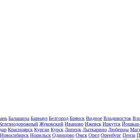
ань
Балашиха
Барнаул
Белгород
Брянск
Видное
Владивосток
Вла
Железнодорожный
Жуковский
Иваново
Ижевск
Иркутск
Йошкар
дар
Красноярск
Курган
Курск
Липецк
Лыткарино
Люберцы
Маг
Новосибирск
Норильск
Одинцово
Омск
Орел
Оренбург
Пенза
П