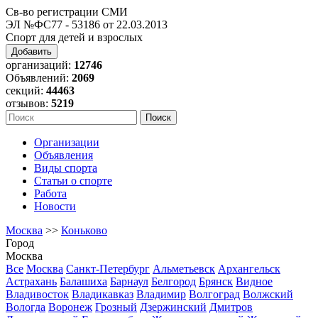
Св-во регистрации СМИ
ЭЛ №ФС77 - 53186 от 22.03.2013
Спорт для детей и взрослых
Добавить
организаций:
12746
Объявлений:
2069
секций:
44463
отзывов:
5219
Организации
Объявления
Виды спорта
Статьи о спорте
Работа
Новости
Москва
>>
Коньково
Город
Москва
Все
Москва
Санкт-Петербург
Альметьевск
Архангельск
Астрахань
Балашиха
Барнаул
Белгород
Брянск
Видное
Владивосток
Владикавказ
Владимир
Волгоград
Волжский
Вологда
Воронеж
Грозный
Дзержинский
Дмитров