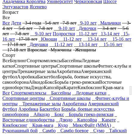
Академика Королёва
Университет
Черкизовская
Шоссе
Энтузиастов
Ясенево
Возраст
Все
Все
Дети
3-4 года
5-6 лет
7-8 лет
9-10 лет
Мальчики
3-
4 лет
5-6 лет
7-8 лет
9-10 лет
Девочки
3-4 лет
5-6
лет
7-8 лет
9-10 лет
Подростки
11-12 лет
13-14 лет
15-
16 лет
17-18 лет
Юноши
11-12 лет
13-14 лет
15-16 лет
17-18 лет
Девушки
11-12 лет
13-14 лет
15-16 лет
17-18 лет
Взрослые
Мужчины
Женщины
Спорт
Все
Боулинг
Спорткомплексы
Бассейны
Ледовые
катки
Спортивные центры
Спортивные школы
Фитнес-клубы и
центры
Тренажерные залы
Акробатика
Американский
футбол
Аэробика
Баскетбол
Борьба, боевые искусства,
самооборона
Айкидо
Бокс
Борьба греко-римская
Восточные
единоборства
Дзюдо
Капоэйра
Карате
Кикбоксинг
Крав-мага
Все
Спорткомплексы
Бассейны
Ледовые катки
Спортивные центры
Спортивные школы
Фитнес-клубы и
центры
Тренажерные залы
Акробатика
Американский
футбол
Аэробика
Баскетбол
Борьба, боевые искусства,
самооборона
Айкидо
Бокс
Борьба греко-римская
Восточные единоборства
Дзюдо
Капоэйра
Карате
Кикбоксинг
Крав-мага
Кудо
МиксФайт (ММА)
Рукопашный бой
Самбо
Самбо боевое
Сумо
Тайский