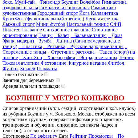
бокс, Муай-тай
Тэквондо
Боулинг
Волейбол
Гимнастика
оздоровительная
Гимнастика спортивная
Гимнастика
художественная
Городошный спорт
Йога
Калланетика
КроссФит (функциональный тренинг)
Легкая атлетика
Лыжный спорт
Мини-футбол
Настольный теннис
ОФП
Пилатес
Плавание
Синхронное плавание
Спортивное
ориентирование
Танцы
Балет
Бальные танцы
Джаз
(фанк, модерн)
Зумба
Латина (Латиноамериканские
танцы)
Пластика
Ритмика
Русские народные танцы
Современные танцы
Стретчинг, растяжка
Танец (спорт) на
пилоне
Хип-Хоп
Хореография
Эстрадные танцы
Теннис
Тяжелая атлетика
Фехтование
Фигурное катание
Фитбол
Футбол
Хоккей
Шахматы
Только бесплатные
Занятия для беременных
Аренда зала или площадки
БОУЛИНГ У МЕТРО КОНЬКОВО
Список организаций (в т.ч. секций, спортивных школ, клубов)
из рубрики Боулинг у м. Коньково, Москва отображен по всем
возрастным группам, содержит информацию о занятиях,
тренировках и обучении, описание, контакты (адрес и
телефон), отзывы посетителей.
Сортировка:
По алфавиту
Дата
Рейтинг
Просмотры
По