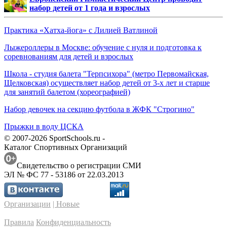
набор детей от 1 года и взрослых
Практика «Хатха-йога» с Лилией Ватлиной
Лыжероллеры в Москве: обучение с нуля и подготовка к
соревнованиям для детей и взрослых
Школа - студия балета "Терпсихора" (метро Первомайская,
Щелковская) осуществляет набор детей от 3-х лет и старше
для занятий балетом (хореографией)
Набор девочек на секцию футбола в ЖФК "Строгино"
Прыжки в воду ЦСКА
© 2007-2026 SportSchools.ru -
Каталог Спортивных Организаций
Свидетельство о регистрации СМИ
ЭЛ № ФС 77 - 53186 от 22.03.2013
Организации
| Новые
Правила
Конфиденциальность