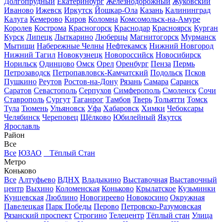
Долгопрудный
Екатеринбург
Железнодорожный
Жуковский
Иваново
Ижевск
Иркутск
Йошкар-Ола
Казань
Калининград
Калуга
Кемерово
Киров
Коломна
Комсомольск-на-Амуре
Королев
Кострома
Красногорск
Краснодар
Красноярск
Курган
Курск
Липецк
Лыткарино
Люберцы
Магнитогорск
Мурманск
Мытищи
Набережные Челны
Нефтекамск
Нижний Новгород
Нижний Тагил
Новокузнецк
Новороссийск
Новосибирск
Норильск
Одинцово
Омск
Орел
Оренбург
Пенза
Пермь
Петрозаводск
Петропавловск-Камчатский
Подольск
Псков
Пушкино
Реутов
Ростов-на-Дону
Рязань
Самара
Саранск
Саратов
Севастополь
Серпухов
Симферополь
Смоленск
Сочи
Ставрополь
Сургут
Таганрог
Тамбов
Тверь
Тольятти
Томск
Тула
Тюмень
Ульяновск
Уфа
Хабаровск
Химки
Чебоксары
Челябинск
Череповец
Щёлково
Юбилейный
Якутск
Ярославль
Район
Все
Все
ЮЗАО
Тёплый Стан
Метро
Коньково
Все
Алтуфьево
ВДНХ
Владыкино
Выставочная
Выставочный
центр
Выхино
Коломенская
Коньково
Крылатское
Кузьминки
Кунцевская
Люблино
Новогиреево
Новокосино
Окружная
Павелецкая
Парк Победы
Перово
Петровско-Разумовская
Рязанский проспект
Строгино
Телецентр
Тёплый стан
Улица