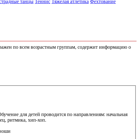
традные танцы
Теннис
Тяжелая атлетика
Фехтование
ображен по всем возрастным группам, содержит информацию о
бучение для детей проводится по направлениям: начальная
ец, ритмика, хип-хоп.