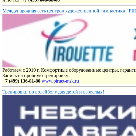
Международная сеть центров художественной гимнастики "P
Работаем с 2010 г. Комфортные оборудованные центры, гаранти
Запись на пробную тренировку:
+7 (499) 136-81-80
www.piruet-msk.ru
Тренировки по волейболу для детей и взрослых!