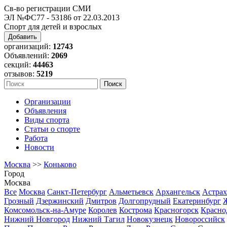
Св-во регистрации СМИ
ЭЛ №ФС77 - 53186 от 22.03.2013
Спорт для детей и взрослых
Добавить
организаций:
12743
Объявлений:
2069
секций:
44463
отзывов:
5219
Организации
Объявления
Виды спорта
Статьи о спорте
Работа
Новости
Москва
>>
Коньково
Город
Москва
Все
Москва
Санкт-Петербург
Альметьевск
Архангельск
Астрах
Грозный
Дзержинский
Дмитров
Долгопрудный
Екатеринбург
Комсомольск-на-Амуре
Королев
Кострома
Красногорск
Красно
Нижний Новгород
Нижний Тагил
Новокузнецк
Новороссийск