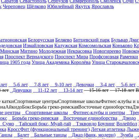
Саратов
Севастополь
Серпухов
Симферополь
Смоленск
Сочи
С
к
Череповец
Щёлково
Юбилейный
Якутск
Ярославль
ратионовская
Белорусская
Беляево
Битцевский парк
Бульвар Дми
дедовская
Измайловская
Калужская
Комсомольская
Коньково
Кр
Минская
Митино
Молодежная
Некрасовка
Новогиреево
Новоко
ая
Проспект Вернадского
Проспект Мира
Профсоюзная
Раменки
лица 1905 года
Улица Академика Королёва
Улица Старокачаловс
лет
5-6 лет
7-8 лет
9-10 лет
Девочки
3-4 лет
5-6 лет
 лет
Девушки
11-12 лет
13-14 лет
15-16 лет
17-18 лет
В
 катки
Спортивные центры
Спортивные школы
Фитнес-клубы и 
она
Айкидо
Бокс
Борьба греко-римская
Восточные единоборства
Дз
е центры
Спортивные школы
Фитнес-клубы и центры
Трен
окс
Борьба греко-римская
Восточные единоборства
Дзюдо
Сумо
Тайский бокс, Муай-тай
Тэквондо
Боулинг
Волейбол
ика
КроссФит (функциональный тренинг)
Легкая атлетика
Лыжн
Танцы
Балет
Бальные танцы
Джаз (фанк, модерн)
Зумба
Л