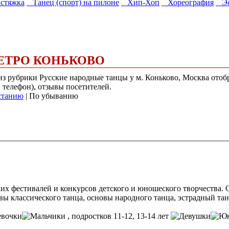
стяжка
Танец (спорт) на пилоне
Хип-Хоп
Хореография
Эс
ЕТРО КОНЬКОВО
) из рубрики Русские народные танцы у м. Коньково, Москва от
и телефон), отзывы посетителей.
станию
| По убыванию
 фестивалей и конкурсов детского и юношеского творчества. О
вы классического танца, основы народного танца, эстрадный тан
, подростков 11-12, 13-14 лет