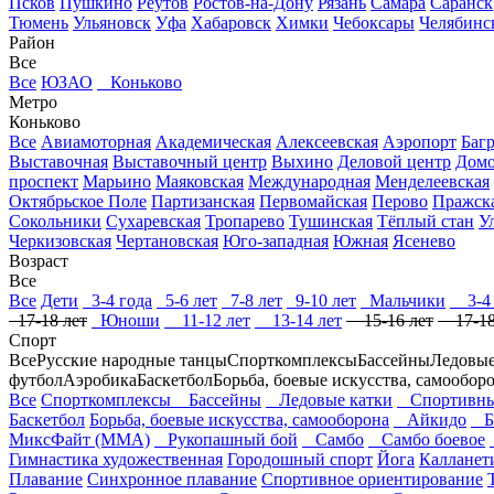
Псков
Пушкино
Реутов
Ростов-на-Дону
Рязань
Самара
Саранск
Тюмень
Ульяновск
Уфа
Хабаровск
Химки
Чебоксары
Челябинс
Район
Все
Все
ЮЗАО
Коньково
Метро
Коньково
Все
Авиамоторная
Академическая
Алексеевская
Аэропорт
Баг
Выставочная
Выставочный центр
Выхино
Деловой центр
Домо
проспект
Марьино
Маяковская
Международная
Менделеевская
Октябрьское Поле
Партизанская
Первомайская
Перово
Пражск
Сокольники
Сухаревская
Тропарево
Тушинская
Тёплый стан
У
Черкизовская
Чертановская
Юго-западная
Южная
Ясенево
Возраст
Все
Все
Дети
3-4 года
5-6 лет
7-8 лет
9-10 лет
Мальчики
3-4 
17-18 лет
Юноши
11-12 лет
13-14 лет
15-16 лет
17-18
Спорт
Все
Русские народные танцы
Спорткомплексы
Бассейны
Ледовые
футбол
Аэробика
Баскетбол
Борьба, боевые искусства, самообор
Все
Спорткомплексы
Бассейны
Ледовые катки
Спортивны
Баскетбол
Борьба, боевые искусства, самооборона
Айкидо
Б
МиксФайт (ММА)
Рукопашный бой
Самбо
Самбо боевое
Гимнастика художественная
Городошный спорт
Йога
Калланет
Плавание
Синхронное плавание
Спортивное ориентирование