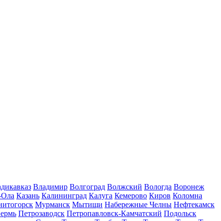
дикавказ
Владимир
Волгоград
Волжский
Вологда
Воронеж
-Ола
Казань
Калининград
Калуга
Кемерово
Киров
Коломна
нитогорск
Мурманск
Мытищи
Набережные Челны
Нефтекамск
ермь
Петрозаводск
Петропавловск-Камчатский
Подольск