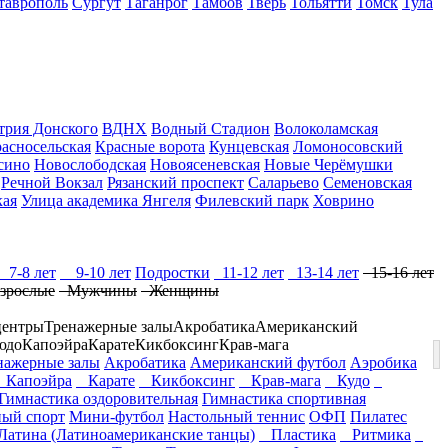
таврополь
Сургут
Таганрог
Тамбов
Тверь
Тольятти
Томск
Тула
трия Донского
ВДНХ
Водный Стадион
Волоколамская
асносельская
Красные ворота
Кунцевская
Ломоносовский
сино
Новослободская
Новоясеневская
Новые Черёмушки
Речной Вокзал
Рязанский проспект
Саларьево
Семеновская
кая
Улица академика Янгеля
Филевский парк
Ховрино
7-8 лет
9-10 лет
Подростки
11-12 лет
13-14 лет
15-16 лет
зрослые
Мужчины
Женщины
центры
Тренажерные залы
Акробатика
Американский
юдо
Капоэйра
Карате
Кикбоксинг
Крав-мага
ажерные залы
Акробатика
Американский футбол
Аэробика
Капоэйра
Карате
Кикбоксинг
Крав-мага
Кудо
Гимнастика оздоровительная
Гимнастика спортивная
ый спорт
Мини-футбол
Настольный теннис
ОФП
Пилатес
атина (Латиноамериканские танцы)
Пластика
Ритмика