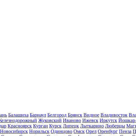
ань
Балашиха
Барнаул
Белгород
Брянск
Видное
Владивосток
Вла
Железнодорожный
Жуковский
Иваново
Ижевск
Иркутск
Йошкар
дар
Красноярск
Курган
Курск
Липецк
Лыткарино
Люберцы
Маг
Новосибирск
Норильск
Одинцово
Омск
Орел
Оренбург
Пенза
П