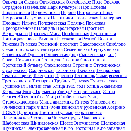
Окружная
Окская
Октябрьская
Октябрьское Поле
Орехово
Отрадное
Павелецкая
Парк Культуры
Парк Победы
Партизанская
Первомайская
Перово
Петровский Парк
Петровско-Разумовская
Печатники
Пионерская
Планерная
Площадь Ильича
Полежаевская
Полянка
Пражская
Преображенская Площадь
Пролетарская
Проспект
Вернадского
Проспект Мира
Профсоюзная
Пушкинская
Пятницкое шоссе
Раменки
Рассказовка
Речной Вокзал
Рижская
Римская
Рязанский проспект
Савеловская
Свиблово
Севастопольская
Селигерская
Семеновская
Серпуховская
Славянский бульвар
Смоленская (ар.)
Смоленская (фил.)
Сокол
Сокольники
Солнцево
Спартак
Спортивная
Сретенский бульвар
Стахановская
Строгино
Студенческая
Сухаревская
Сходненская
Таганская
Тверская
Театральная
Текстильщики
Телецентр
Терехово
Технопарк
Тимирязевская
Третьяковская
Тропарево
Трубная
Тульская
Тургеневская
Тушинская
Тёплый стан
Улица 1905 года
Улица Академика
Королёва
Улица Горчакова
Улица Дмитриевского
Улица
Сергея Эйзенштейна
Улица Скобелевская
Улица
Старокачаловская
Улица академика Янгеля
Университет
Филевский парк
Фили
Фонвизинская
Фрунзенская
Ховрино
ЦСКА
Царицыно
Цветной бульвар
Черкизовская
Чертановская
Чеховская
Чистые пруды
Чкаловская
Шаболовская
Шипиловская
Шоссе Энтузиастов
Щелковская
Щукинская
Электрозаводская
Юго-Восточная
Юго-западная