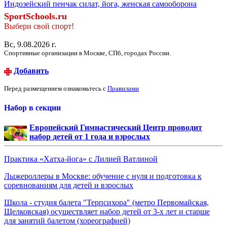
Индозейский пенчак силат, йога, женская самооборона
SportSchools.ru
Выбери свой спорт!
Вс, 9.08.2026 г.
Спортивные организации в Москве, СПб, городах России.
Добавить
Перед размещением ознакомьтесь с
Правилами
Набор в секции
Европейский Гимнастический Центр проводит
набор детей от 1 года и взрослых
Практика «Хатха-йога» с Лилией Ватлиной
Лыжероллеры в Москве: обучение с нуля и подготовка к
соревнованиям для детей и взрослых
Школа - студия балета "Терпсихора" (метро Первомайская,
Щелковская) осуществляет набор детей от 3-х лет и старше
для занятий балетом (хореографией)