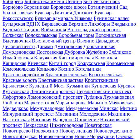
Бибирево
Библиотека имени Ленина
Битцевский парк
Борисово
Боровицкая
Боровское шоссе
Ботанический Сад
Братиславская
Бульвар Дмитрия Донского
Бульвар
Рокоссовского
Бульвар адмирала Ушакова
Бунинская аллея
Бутырская
ВДНХ
Варшавская
Верхние Лихоборы
Владыкино
Водный Стадион
Войковская
Волгоградский проспект
Волжская
Волоколамская
Воробьевы горы
Воронцовская
Выставочная
Выставочный центр
Выхино
Давыдково
Деловой центр
Динамо
Дмитровская
Добрынинская
Домодедовская
Достоевская
Дубровка
Жулебино
Зябликово
Измайловская
Калужская
Кантемировская
Каховская
Каширская
Киевская
Китай-город
Кожуховская
Коломенская
Комсомольская
Коньково
Косино
Котельники
Красногвардейская
Краснопресненская
Красносельская
Красные ворота
Крестьянская застава
Кропоткинская
Крылатское
Кузнецкий Мост
Кузьминки
Кунцевская
Курская
Кутузовская
Ленинский проспект
Лермонтовский проспект
Лефортово
Ломоносовский проспект
Лубянка
Лухмановская
Люблино
Марксистская
Марьина роща
Марьино
Маяковская
Медведково
Международная
Менделеевская
Минская
Митино
Мичуринский проспект
Мневники
Молодежная
Мякинино
Нагатинская
Нагорная
Народное Ополчение
Нахимовский
проспект
Некрасовка
Нижегородская
Новаторская
Новогиреево
Новокосино
Новокузнецкая
Новопеределкино
Новослободская
Новоясеневская
Новые Черёмушки
Озёрная