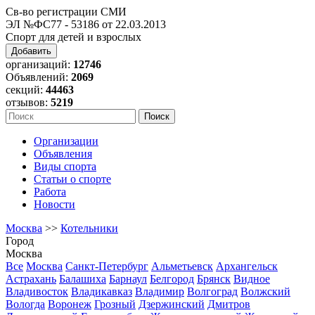
Св-во регистрации СМИ
ЭЛ №ФС77 - 53186 от 22.03.2013
Спорт для детей и взрослых
Добавить
организаций:
12746
Объявлений:
2069
секций:
44463
отзывов:
5219
Организации
Объявления
Виды спорта
Статьи о спорте
Работа
Новости
Москва
>>
Котельники
Город
Москва
Все
Москва
Санкт-Петербург
Альметьевск
Архангельск
Астрахань
Балашиха
Барнаул
Белгород
Брянск
Видное
Владивосток
Владикавказ
Владимир
Волгоград
Волжский
Вологда
Воронеж
Грозный
Дзержинский
Дмитров