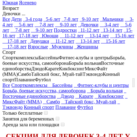
Южная
Ясенево
Возраст
Девочки ...
Все
Дети
3-4 года
5-6 лет
7-8 лет
9-10 лет
Мальчики
3-
4 лет
5-6 лет
7-8 лет
9-10 лет
Девочки
3-4 лет
5-6
лет
7-8 лет
9-10 лет
Подростки
11-12 лет
13-14 лет
15-
16 лет
17-18 лет
Юноши
11-12 лет
13-14 лет
15-16 лет
17-18 лет
Девушки
11-12 лет
13-14 лет
15-16 лет
17-18 лет
Взрослые
Мужчины
Женщины
Спорт
Спорткомплексы
Бассейны
Фитнес-клубы и центры
Борьба,
боевые искусства, самооборона
Борьба вольная
Восточные
единоборства
Дзюдо
Карате
Кикбоксинг
МиксФайт
(ММА)
Самбо
Тайский бокс, Муай-тай
Тэквондо
Конный
спорт
Плавание
Футбол
Все
Спорткомплексы
Бассейны
Фитнес-клубы и центры
Борьба, боевые искусства, самооборона
Борьба вольная
Восточные единоборства
Дзюдо
Карате
Кикбоксинг
МиксФайт (ММА)
Самбо
Тайский бокс, Муай-тай
Тэквондо
Конный спорт
Плавание
Футбол
Только бесплатные
Занятия для беременных
Аренда зала или площадки
СЕКЦИИ ДЛЯ ДЕВОЧЕК 3-4 ЛЕТ У