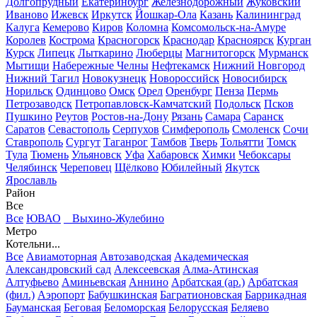
Долгопрудный
Екатеринбург
Железнодорожный
Жуковский
Иваново
Ижевск
Иркутск
Йошкар-Ола
Казань
Калининград
Калуга
Кемерово
Киров
Коломна
Комсомольск-на-Амуре
Королев
Кострома
Красногорск
Краснодар
Красноярск
Курган
Курск
Липецк
Лыткарино
Люберцы
Магнитогорск
Мурманск
Мытищи
Набережные Челны
Нефтекамск
Нижний Новгород
Нижний Тагил
Новокузнецк
Новороссийск
Новосибирск
Норильск
Одинцово
Омск
Орел
Оренбург
Пенза
Пермь
Петрозаводск
Петропавловск-Камчатский
Подольск
Псков
Пушкино
Реутов
Ростов-на-Дону
Рязань
Самара
Саранск
Саратов
Севастополь
Серпухов
Симферополь
Смоленск
Сочи
Ставрополь
Сургут
Таганрог
Тамбов
Тверь
Тольятти
Томск
Тула
Тюмень
Ульяновск
Уфа
Хабаровск
Химки
Чебоксары
Челябинск
Череповец
Щёлково
Юбилейный
Якутск
Ярославль
Район
Все
Все
ЮВАО
Выхино-Жулебино
Метро
Котельни...
Все
Авиамоторная
Автозаводская
Академическая
Александровский сад
Алексеевская
Алма-Атинская
Алтуфьево
Аминьевская
Аннино
Арбатская (ар.)
Арбатская
(фил.)
Аэропорт
Бабушкинская
Багратионовская
Баррикадная
Бауманская
Беговая
Беломорская
Белорусская
Беляево