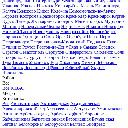
Долгопрудный
Екатеринбург
Железнодорожный
Жуковский
Иваново
Ижевск
Иркутск
Йошкар-Ола
Казань
Калининград
Калуга
Кемерово
Киров
Коломна
Комсомольск-на-Амуре
Королев
Кострома
Красногорск
Краснодар
Красноярск
Курган
Курск
Липецк
Лыткарино
Люберцы
Магнитогорск
Мурманск
Мытищи
Набережные Челны
Нефтекамск
Нижний Новгород
Нижний Тагил
Новокузнецк
Новороссийск
Новосибирск
Норильск
Одинцово
Омск
Орел
Оренбург
Пенза
Пермь
Петрозаводск
Петропавловск-Камчатский
Подольск
Псков
Пушкино
Реутов
Ростов-на-Дону
Рязань
Самара
Саранск
Саратов
Севастополь
Серпухов
Симферополь
Смоленск
Сочи
Ставрополь
Сургут
Таганрог
Тамбов
Тверь
Тольятти
Томск
Тула
Тюмень
Ульяновск
Уфа
Хабаровск
Химки
Чебоксары
Челябинск
Череповец
Щёлково
Юбилейный
Якутск
Ярославль
Район
Все
Все
ЮВАО
Метро
Котельни...
Все
Авиамоторная
Автозаводская
Академическая
Александровский сад
Алексеевская
Алтуфьево
Аминьевская
Аннино
Арбатская (ар.)
Арбатская (фил.)
Аэропорт
Бабушкинская
Багратионовская
Баррикадная
Бауманская
Беговая
Беломорская
Белорусская
Беляево
Бибирево