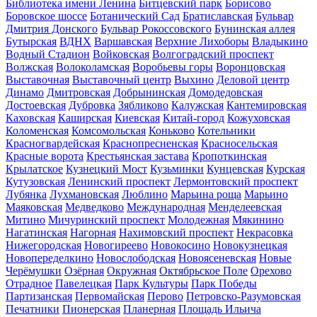
Библиотека имени Ленина
Битцевский парк
Борисово
Боровское шоссе
Ботанический Сад
Братиславская
Бульвар
Дмитрия Донского
Бульвар Рокоссовского
Бунинская аллея
Бутырская
ВДНХ
Варшавская
Верхние Лихоборы
Владыкино
Водный Стадион
Войковская
Волгоградский проспект
Волжская
Волоколамская
Воробьевы горы
Воронцовская
Выставочная
Выставочный центр
Выхино
Деловой центр
Динамо
Дмитровская
Добрынинская
Домодедовская
Достоевская
Дубровка
Зябликово
Калужская
Кантемировская
Каховская
Каширская
Киевская
Китай-город
Кожуховская
Коломенская
Комсомольская
Коньково
Котельники
Красногвардейская
Краснопресненская
Красносельская
Красные ворота
Крестьянская застава
Кропоткинская
Крылатское
Кузнецкий Мост
Кузьминки
Кунцевская
Курская
Кутузовская
Ленинский проспект
Лермонтовский проспект
Лубянка
Лухмановская
Люблино
Марьина роща
Марьино
Маяковская
Медведково
Международная
Менделеевская
Митино
Мичуринский проспект
Молодежная
Мякинино
Нагатинская
Нагорная
Нахимовский проспект
Некрасовка
Нижегородская
Новогиреево
Новокосино
Новокузнецкая
Новопеределкино
Новослободская
Новоясеневская
Новые
Черёмушки
Озёрная
Окружная
Октябрьское Поле
Орехово
Отрадное
Павелецкая
Парк Культуры
Парк Победы
Партизанская
Первомайская
Перово
Петровско-Разумовская
Печатники
Пионерская
Планерная
Площадь Ильича