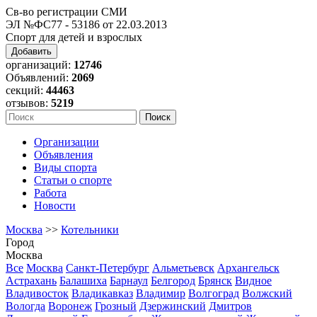
Св-во регистрации СМИ
ЭЛ №ФС77 - 53186 от 22.03.2013
Спорт для детей и взрослых
Добавить
организаций:
12746
Объявлений:
2069
секций:
44463
отзывов:
5219
Организации
Объявления
Виды спорта
Статьи о спорте
Работа
Новости
Москва
>>
Котельники
Город
Москва
Все
Москва
Санкт-Петербург
Альметьевск
Архангельск
Астрахань
Балашиха
Барнаул
Белгород
Брянск
Видное
Владивосток
Владикавказ
Владимир
Волгоград
Волжский
Вологда
Воронеж
Грозный
Дзержинский
Дмитров