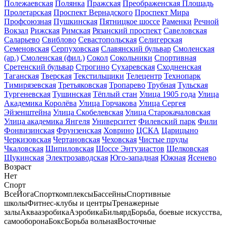
Полежаевская
Полянка
Пражская
Преображенская Площадь
Пролетарская
Проспект Вернадского
Проспект Мира
Профсоюзная
Пушкинская
Пятницкое шоссе
Раменки
Речной
Вокзал
Рижская
Римская
Рязанский проспект
Савеловская
Саларьево
Свиблово
Севастопольская
Селигерская
Семеновская
Серпуховская
Славянский бульвар
Смоленская
(ар.)
Смоленская (фил.)
Сокол
Сокольники
Спортивная
Сретенский бульвар
Строгино
Сухаревская
Сходненская
Таганская
Тверская
Текстильщики
Телецентр
Технопарк
Тимирязевская
Третьяковская
Тропарево
Трубная
Тульская
Тургеневская
Тушинская
Тёплый стан
Улица 1905 года
Улица
Академика Королёва
Улица Горчакова
Улица Сергея
Эйзенштейна
Улица Скобелевская
Улица Старокачаловская
Улица академика Янгеля
Университет
Филевский парк
Фили
Фонвизинская
Фрунзенская
Ховрино
ЦСКА
Царицыно
Черкизовская
Чертановская
Чеховская
Чистые пруды
Чкаловская
Шипиловская
Шоссе Энтузиастов
Щелковская
Щукинская
Электрозаводская
Юго-западная
Южная
Ясенево
Возраст
Нет
Спорт
Все
Йога
Спорткомплексы
Бассейны
Спортивные
школы
Фитнес-клубы и центры
Тренажерные
залы
Аквааэробика
Аэробика
Бильярд
Борьба, боевые искусства,
самооборона
Бокс
Борьба вольная
Восточные