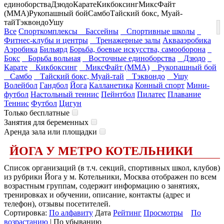
единоборства
Дзюдо
Карате
Кикбоксинг
МиксФайт
(ММА)
Рукопашный бой
Самбо
Тайский бокс, Муай-
тай
Тэквондо
Ушу
Все
Спорткомплексы
Бассейны
Спортивные школы
Фитнес-клубы и центры
Тренажерные залы
Аквааэробика
Аэробика
Бильярд
Борьба, боевые искусства, самооборона
Бокс
Борьба вольная
Восточные единоборства
Дзюдо
Карате
Кикбоксинг
МиксФайт (ММА)
Рукопашный бой
Самбо
Тайский бокс, Муай-тай
Тэквондо
Ушу
Волейбол
Гандбол
Йога
Калланетика
Конный спорт
Мини-
футбол
Настольный теннис
Пейнтбол
Пилатес
Плавание
Теннис
Футбол
Цигун
Только бесплатные
Занятия для беременных
Аренда зала или площадки
ЙОГА У МЕТРО КОТЕЛЬНИКИ
Список организаций (в т.ч. секций, спортивных школ, клубов)
из рубрики Йога у м. Котельники, Москва отображен по всем
возрастным группам, содержит информацию о занятиях,
тренировках и обучении, описание, контакты (адрес и
телефон), отзывы посетителей.
Сортировка:
По алфавиту
Дата
Рейтинг
Просмотры
По
возрастанию
| По убыванию