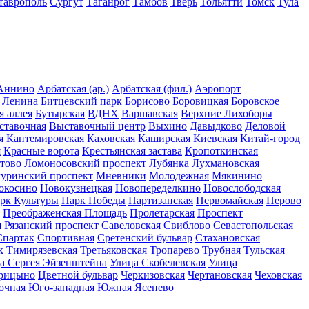
таврополь
Сургут
Таганрог
Тамбов
Тверь
Тольятти
Томск
Тула
Аннино
Арбатская (ар.)
Арбатская (фил.)
Аэропорт
 Ленина
Битцевский парк
Борисово
Боровицкая
Боровское
я аллея
Бутырская
ВДНХ
Варшавская
Верхние Лихоборы
ставочная
Выставочный центр
Выхино
Давыдково
Деловой
я
Кантемировская
Каховская
Каширская
Киевская
Китай-город
я
Красные ворота
Крестьянская застава
Кропоткинская
тово
Ломоносовский проспект
Лубянка
Лухмановская
уринский проспект
Мневники
Молодежная
Мякинино
окосино
Новокузнецкая
Новопеределкино
Новослободская
рк Культуры
Парк Победы
Партизанская
Первомайская
Перово
Преображенская Площадь
Пролетарская
Проспект
я
Рязанский проспект
Савеловская
Свиблово
Севастопольская
Спартак
Спортивная
Сретенский бульвар
Стахановская
к
Тимирязевская
Третьяковская
Тропарево
Трубная
Тульская
а Сергея Эйзенштейна
Улица Скобелевская
Улица
рицыно
Цветной бульвар
Черкизовская
Чертановская
Чеховская
очная
Юго-западная
Южная
Ясенево