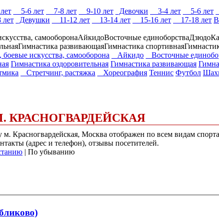
лет
5-6 лет
7-8 лет
9-10 лет
Девочки
3-4 лет
5-6 лет
 лет
Девушки
11-12 лет
13-14 лет
15-16 лет
17-18 лет
В
искусства, самооборона
Айкидо
Восточные единоборства
Дзюдо
Ка
льная
Гимнастика развивающая
Гимнастика спортивная
Гимнастик
, боевые искусства, самооборона
Айкидо
Восточные единобо
ная
Гимнастика оздоровительная
Гимнастика развивающая
Гимна
мика
Стретчинг, растяжка
Хореография
Теннис
Футбол
Шах
 М. КРАСНОГВАРДЕЙСКАЯ
у м. Красногвардейская, Москва отображен по всем видам спорта
нтакты (адрес и телефон), отзывы посетителей.
станию
| По убыванию
ябликово)