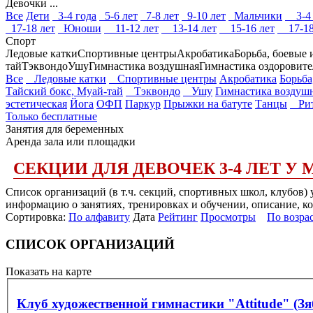
Девочки ...
Все
Дети
3-4 года
5-6 лет
7-8 лет
9-10 лет
Мальчики
3-4 
17-18 лет
Юноши
11-12 лет
13-14 лет
15-16 лет
17-18
Спорт
Ледовые катки
Спортивные центры
Акробатика
Борьба, боевые 
тай
Тэквондо
Ушу
Гимнастика воздушная
Гимнастика оздоровите
Все
Ледовые катки
Спортивные центры
Акробатика
Борьба
Тайский бокс, Муай-тай
Тэквондо
Ушу
Гимнастика воздуш
эстетическая
Йога
ОФП
Паркур
Прыжки на батуте
Танцы
Рит
Только бесплатные
Занятия для беременных
Аренда зала или площадки
СЕКЦИИ ДЛЯ ДЕВОЧЕК 3-4 ЛЕТ У
Список организаций (в т.ч. секций, спортивных школ, клубов) 
информацию о занятиях, тренировках и обучении, описание, ко
Сортировка:
По алфавиту
Дата
Рейтинг
Просмотры
По возра
СПИСОК ОРГАНИЗАЦИЙ
Показать на карте
Клуб художественной гимнастики "Attitude" (З