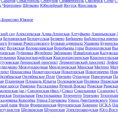
Саратов
Севастополь
Серпухов
Симферополь
Смоленск
Сочи
С
к
Череповец
Щёлково
Юбилейный
Якутск
Ярославль
-Борисово Южное
ский сад
Алексеевская
Алма-Атинская
Алтуфьево
Аминьевская
ая
Беломорская
Белорусская
Беляево
Бибирево
Библиотека имени
кого
Бульвар Рокоссовского
Бульвар адмирала Ушакова
Бунинска
ект
Волжская
Волоколамская
Воробьевы горы
Воронцовская
Вы
тоевская
Дубровка
Жулебино
Зябликово
Измайловская
Калужска
тельники
Красногвардейская
Краснопресненская
Красносельска
утузовская
Ленинский проспект
Лермонтовский проспект
Лефор
дведково
Международная
Менделеевская
Минская
Митино
Мич
спект
Некрасовка
Нижегородская
Новаторская
Новогиреево
Нов
Октябрьская
Октябрьское Поле
Орехово
Отрадное
Павелецкая
Па
ая
Планерная
Площадь Ильича
Полежаевская
Полянка
Пражская
кое шоссе
Раменки
Рассказовка
Речной Вокзал
Рижская
Римска
оленская (ар.)
Смоленская (фил.)
Сокол
Сокольники
Солнцево
ерская
Театральная
Текстильщики
Телецентр
Терехово
Технопар
кадемика Королёва
Улица Горчакова
Улица Дмитриевского
Улиц
ский парк
Фили
Фонвизинская
Фрунзенская
Ховрино
ЦСКА
Ца
нтузиастов
Щелковская
Щукинская
Электрозаводская
Юго-Вост