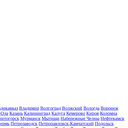
дикавказ
Владимир
Волгоград
Волжский
Вологда
Воронеж
-Ола
Казань
Калининград
Калуга
Кемерово
Киров
Коломна
нитогорск
Мурманск
Мытищи
Набережные Челны
Нефтекамск
ермь
Петрозаводск
Петропавловск-Камчатский
Подольск