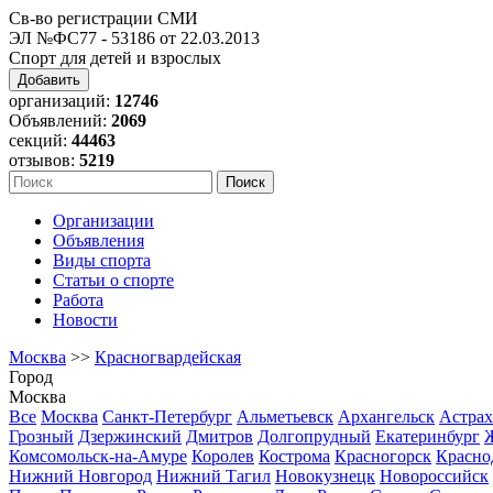
Св-во регистрации СМИ
ЭЛ №ФС77 - 53186 от 22.03.2013
Спорт для детей и взрослых
Добавить
организаций:
12746
Объявлений:
2069
секций:
44463
отзывов:
5219
Организации
Объявления
Виды спорта
Статьи о спорте
Работа
Новости
Москва
>>
Красногвардейская
Город
Москва
Все
Москва
Санкт-Петербург
Альметьевск
Архангельск
Астрах
Грозный
Дзержинский
Дмитров
Долгопрудный
Екатеринбург
Комсомольск-на-Амуре
Королев
Кострома
Красногорск
Красно
Нижний Новгород
Нижний Тагил
Новокузнецк
Новороссийск