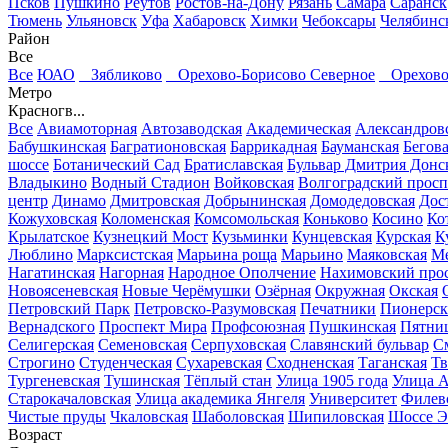
Псков
Пушкино
Реутов
Ростов-на-Дону
Рязань
Самара
Саранск
Тюмень
Ульяновск
Уфа
Хабаровск
Химки
Чебоксары
Челябинс
Район
Все
Все
ЮАО
Зябликово
Орехово-Борисово Северное
Орехово
Метро
Красногв...
Все
Авиамоторная
Автозаводская
Академическая
Александров
Бабушкинская
Багратионовская
Баррикадная
Бауманская
Бегов
шоссе
Ботанический Сад
Братиславская
Бульвар Дмитрия Донс
Владыкино
Водный Стадион
Войковская
Волгоградский просп
центр
Динамо
Дмитровская
Добрынинская
Домодедовская
Дос
Кожуховская
Коломенская
Комсомольская
Коньково
Косино
Ко
Крылатское
Кузнецкий Мост
Кузьминки
Кунцевская
Курская
К
Люблино
Марксистская
Марьина роща
Марьино
Маяковская
Ме
Нагатинская
Нагорная
Народное Ополчение
Нахимовский про
Новоясеневская
Новые Черёмушки
Озёрная
Окружная
Окская
Петровский Парк
Петровско-Разумовская
Печатники
Пионерск
Вернадского
Проспект Мира
Профсоюзная
Пушкинская
Пятниц
Селигерская
Семеновская
Серпуховская
Славянский бульвар
См
Строгино
Студенческая
Сухаревская
Сходненская
Таганская
Тв
Тургеневская
Тушинская
Тёплый стан
Улица 1905 года
Улица А
Старокачаловская
Улица академика Янгеля
Университет
Филев
Чистые пруды
Чкаловская
Шаболовская
Шипиловская
Шоссе Э
Возраст