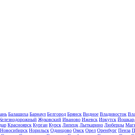
ань
Балашиха
Барнаул
Белгород
Брянск
Видное
Владивосток
Вла
Железнодорожный
Жуковский
Иваново
Ижевск
Иркутск
Йошкар
дар
Красноярск
Курган
Курск
Липецк
Лыткарино
Люберцы
Маг
Новосибирск
Норильск
Одинцово
Омск
Орел
Оренбург
Пенза
П