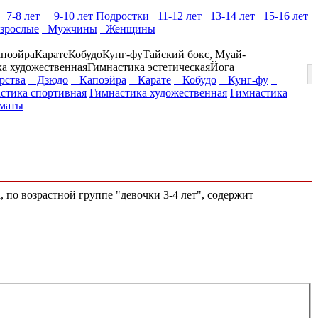
7-8 лет
9-10 лет
Подростки
11-12 лет
13-14 лет
15-16 лет
зрослые
Мужчины
Женщины
поэйра
Карате
Кобудо
Кунг-фу
Тайский бокс, Муай-
а художественная
Гимнастика эстетическая
Йога
рства
Дзюдо
Капоэйра
Карате
Кобудо
Кунг-фу
стика спортивная
Гимнастика художественная
Гимнастика
маты
, по возрастной группе "девочки 3-4 лет", содержит