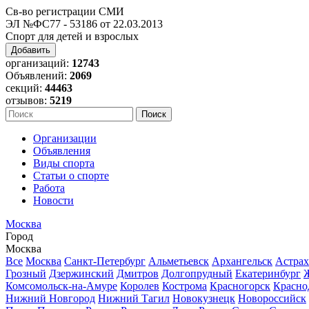
Св-во регистрации СМИ
ЭЛ №ФС77 - 53186 от 22.03.2013
Спорт для детей и взрослых
Добавить
организаций:
12743
Объявлений:
2069
секций:
44463
отзывов:
5219
Организации
Объявления
Виды спорта
Статьи о спорте
Работа
Новости
Москва
Город
Москва
Все
Москва
Санкт-Петербург
Альметьевск
Архангельск
Астрах
Грозный
Дзержинский
Дмитров
Долгопрудный
Екатеринбург
Комсомольск-на-Амуре
Королев
Кострома
Красногорск
Красно
Нижний Новгород
Нижний Тагил
Новокузнецк
Новороссийск