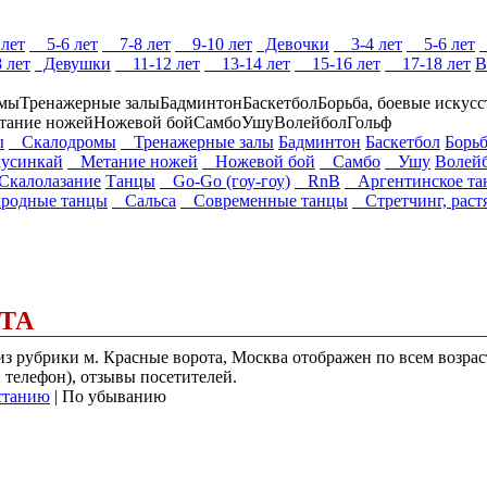
лет
5-6 лет
7-8 лет
9-10 лет
Девочки
3-4 лет
5-6 лет
 лет
Девушки
11-12 лет
13-14 лет
15-16 лет
17-18 лет
В
омы
Тренажерные залы
Бадминтон
Баскетбол
Борьба, боевые искусс
тание ножей
Ножевой бой
Самбо
Ушу
Волейбол
Гольф
ы
Скалодромы
Тренажерные залы
Бадминтон
Баскетбол
Борьб
усинкай
Метание ножей
Ножевой бой
Самбо
Ушу
Волей
Скалолазание
Танцы
Go-Go (гоу-гоу)
RnB
Аргентинское та
родные танцы
Сальса
Современные танцы
Стретчинг, раст
ТА
 из рубрики м. Красные ворота, Москва отображен по всем возр
и телефон), отзывы посетителей.
станию
| По убыванию