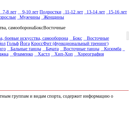
7-8 лет
9-10 лет
Подростки
11-12 лет
13-14 лет
15-16 лет
зрослые
Мужчины
Женщины
тва, самооборона
Бокс
Восточные
а, боевые искусства, самооборона
Бокс
Восточные
бол
Гольф
Йога
КроссФит (функциональный тренинг)
нго
Бальные танцы
Бачата
Восточные танцы
Кизомба
яжка
Фламенко
Хастл
Хип-Хоп
Хореография
астным группам и видам спорта, содержит информацию о