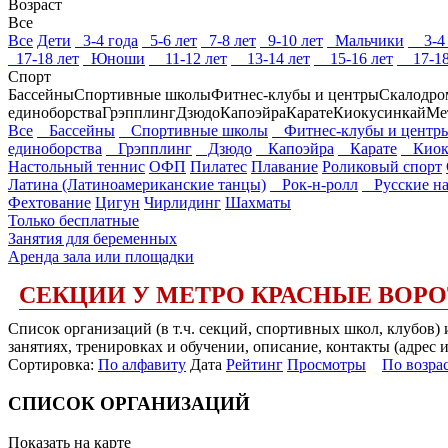
Возраст
Все
Все
Дети
3-4 года
5-6 лет
7-8 лет
9-10 лет
Мальчики
3-4 
17-18 лет
Юноши
11-12 лет
13-14 лет
15-16 лет
17-18
Спорт
Бассейны
Спортивные школы
Фитнес-клубы и центры
Скалодр
единоборства
Грэпплинг
Дзюдо
Капоэйра
Карате
Киокусинкай
Ме
Все
Бассейны
Спортивные школы
Фитнес-клубы и центр
единоборства
Грэпплинг
Дзюдо
Капоэйра
Карате
Киок
Настольный теннис
ОФП
Пилатес
Плавание
Роликовый спорт
Латина (Латиноамериканские танцы)
Рок-н-ролл
Русские на
Фехтование
Цигун
Чирлидинг
Шахматы
Только бесплатные
Занятия для беременных
Аренда зала или площадки
СЕКЦИИ У МЕТРО КРАСНЫЕ ВОРО
Список организаций (в т.ч. секций, спортивных школ, клубов)
занятиях, тренировках и обучении, описание, контакты (адрес 
Сортировка:
По алфавиту
Дата
Рейтинг
Просмотры
По возра
СПИСОК ОРГАНИЗАЦИЙ
Показать на карте