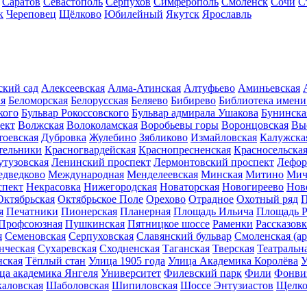
Саратов
Севастополь
Серпухов
Симферополь
Смоленск
Сочи
С
к
Череповец
Щёлково
Юбилейный
Якутск
Ярославль
ский сад
Алексеевская
Алма-Атинская
Алтуфьево
Аминьевская
ая
Беломорская
Белорусская
Беляево
Бибирево
Библиотека имени
кого
Бульвар Рокоссовского
Бульвар адмирала Ушакова
Бунинска
ект
Волжская
Волоколамская
Воробьевы горы
Воронцовская
Вы
тоевская
Дубровка
Жулебино
Зябликово
Измайловская
Калужска
тельники
Красногвардейская
Краснопресненская
Красносельска
утузовская
Ленинский проспект
Лермонтовский проспект
Лефор
дведково
Международная
Менделеевская
Минская
Митино
Мич
спект
Некрасовка
Нижегородская
Новаторская
Новогиреево
Нов
Октябрьская
Октябрьское Поле
Орехово
Отрадное
Охотный ряд
П
я
Печатники
Пионерская
Планерная
Площадь Ильича
Площадь 
Профсоюзная
Пушкинская
Пятницкое шоссе
Раменки
Рассказовк
я
Семеновская
Серпуховская
Славянский бульвар
Смоленская (ар
нческая
Сухаревская
Сходненская
Таганская
Тверская
Театральн
ская
Тёплый стан
Улица 1905 года
Улица Академика Королёва
У
ца академика Янгеля
Университет
Филевский парк
Фили
Фонви
каловская
Шаболовская
Шипиловская
Шоссе Энтузиастов
Щелко