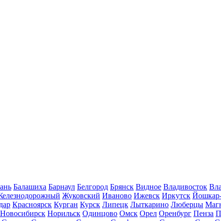
ань
Балашиха
Барнаул
Белгород
Брянск
Видное
Владивосток
Вла
Железнодорожный
Жуковский
Иваново
Ижевск
Иркутск
Йошкар
дар
Красноярск
Курган
Курск
Липецк
Лыткарино
Люберцы
Маг
Новосибирск
Норильск
Одинцово
Омск
Орел
Оренбург
Пенза
П