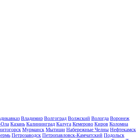
дикавказ
Владимир
Волгоград
Волжский
Вологда
Воронеж
-Ола
Казань
Калининград
Калуга
Кемерово
Киров
Коломна
нитогорск
Мурманск
Мытищи
Набережные Челны
Нефтекамск
ермь
Петрозаводск
Петропавловск-Камчатский
Подольск