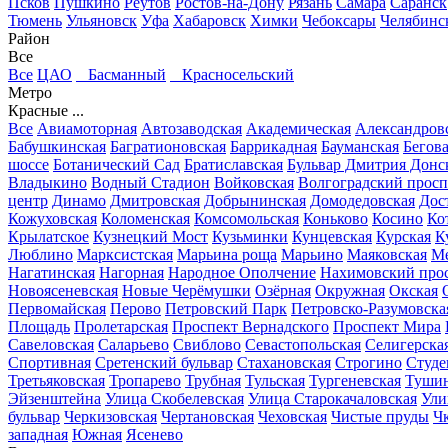
Псков
Пушкино
Реутов
Ростов-на-Дону
Рязань
Самара
Саранск
Тюмень
Ульяновск
Уфа
Хабаровск
Химки
Чебоксары
Челябинс
Район
Все
Все
ЦАО
Басманный
Красносельский
Метро
Красные ...
Все
Авиамоторная
Автозаводская
Академическая
Александров
Бабушкинская
Багратионовская
Баррикадная
Бауманская
Бегов
шоссе
Ботанический Сад
Братиславская
Бульвар Дмитрия Донс
Владыкино
Водный Стадион
Войковская
Волгоградский просп
центр
Динамо
Дмитровская
Добрынинская
Домодедовская
Дос
Кожуховская
Коломенская
Комсомольская
Коньково
Косино
Ко
Крылатское
Кузнецкий Мост
Кузьминки
Кунцевская
Курская
К
Люблино
Марксистская
Марьина роща
Марьино
Маяковская
Ме
Нагатинская
Нагорная
Народное Ополчение
Нахимовский про
Новоясеневская
Новые Черёмушки
Озёрная
Окружная
Окская
Первомайская
Перово
Петровский Парк
Петровско-Разумовска
Площадь
Пролетарская
Проспект Вернадского
Проспект Мира
Савеловская
Саларьево
Свиблово
Севастопольская
Селигерска
Спортивная
Сретенский бульвар
Стахановская
Строгино
Студе
Третьяковская
Тропарево
Трубная
Тульская
Тургеневская
Тушин
Эйзенштейна
Улица Скобелевская
Улица Старокачаловская
Ули
бульвар
Черкизовская
Чертановская
Чеховская
Чистые пруды
Ч
западная
Южная
Ясенево