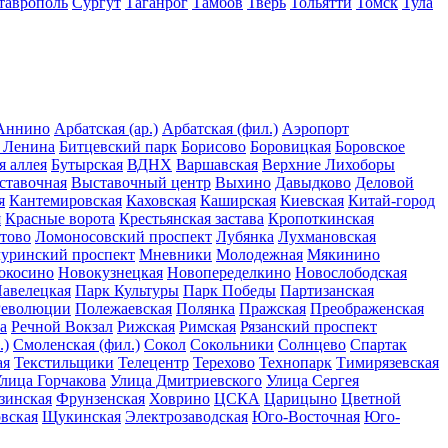
таврополь
Сургут
Таганрог
Тамбов
Тверь
Тольятти
Томск
Тула
Аннино
Арбатская (ар.)
Арбатская (фил.)
Аэропорт
 Ленина
Битцевский парк
Борисово
Боровицкая
Боровское
я аллея
Бутырская
ВДНХ
Варшавская
Верхние Лихоборы
ставочная
Выставочный центр
Выхино
Давыдково
Деловой
я
Кантемировская
Каховская
Каширская
Киевская
Китай-город
я
Красные ворота
Крестьянская застава
Кропоткинская
тово
Ломоносовский проспект
Лубянка
Лухмановская
уринский проспект
Мневники
Молодежная
Мякинино
окосино
Новокузнецкая
Новопеределкино
Новослободская
авелецкая
Парк Культуры
Парк Победы
Партизанская
Революции
Полежаевская
Полянка
Пражская
Преображенская
а
Речной Вокзал
Рижская
Римская
Рязанский проспект
.)
Смоленская (фил.)
Сокол
Сокольники
Солнцево
Спартак
ая
Текстильщики
Телецентр
Терехово
Технопарк
Тимирязевская
лица Горчакова
Улица Дмитриевского
Улица Сергея
зинская
Фрунзенская
Ховрино
ЦСКА
Царицыно
Цветной
вская
Щукинская
Электрозаводская
Юго-Восточная
Юго-