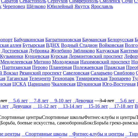
Саратов
Севастополь
Серпухов
Симферополь
Смоленск
Сочи
С
к
Череповец
Щёлково
Юбилейный
Якутск
Ярославль
опорт
Бабушкинская
Багратионовская
Бауманская
Белорусская
Б
ская аллея
Бутырская
ВДНХ
Водный Стадион
Войковская
Волго
я
Достоевская
Дубровка
Жулебино
Зябликово
Калужская
Кантеми
Кузьминки
Кунцевская
Курская
Лермонтовский проспект
Лефор
Менделеевская
Митино
Молодежная
Нахимовский проспект
Но
е
Партизанская
Перово
Планерная
Полежаевская
Пражская
Прео
й Вокзал
Рязанский проспект
Савеловская
Саларьево
Свиблово
кая
Таганская
Телецентр
Технопарк
Тимирязевская
Тропарево
Ту
нская
ЦСКА
Царицыно
Чкаловская
Щукинская
Юго-Восточная
лет
5-6 лет
7-8 лет
9-10 лет
Девочки
3-4 лет
5-6 лет
 лет
Девушки
11-12 лет
13-14 лет
15-16 лет
17-18 лет
В
Спортивные центры
Спортивные школы
Фитнес-клубы и центры
д
Борьба, боевые искусства, самооборона
Бокс
Борьба греко-римска
е центры
Спортивные школы
Фитнес-клубы и центры
Тиры