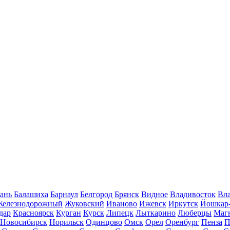
ань
Балашиха
Барнаул
Белгород
Брянск
Видное
Владивосток
Вла
Железнодорожный
Жуковский
Иваново
Ижевск
Иркутск
Йошкар
дар
Красноярск
Курган
Курск
Липецк
Лыткарино
Люберцы
Маг
Новосибирск
Норильск
Одинцово
Омск
Орел
Оренбург
Пенза
П