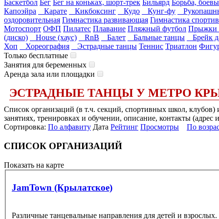
Баскетбол
Бег
Бег на коньках, шорт-трек
Бильярд
Борьба, боевы
Капоэйра
Карате
Кикбоксинг
Кудо
Кунг-фу
Рукопашны
оздоровительная
Гимнастика развивающая
Гимнастика спортив
Мотоспорт
ОФП
Пилатес
Плавание
Пляжный футбол
Прыжки 
(диско)
House (хаус)
RnB
Балет
Бальные танцы
Брейк д
Хоп
Хореография
Эстрадные танцы
Теннис
Триатлон
Фигур
Только бесплатные
Занятия для беременных
Аренда зала или площадки
ЭСТРАДНЫЕ ТАНЦЫ У МЕТРО КР
Список организаций (в т.ч. секций, спортивных школ, клубов
занятиях, тренировках и обучении, описание, контакты (адрес 
Сортировка:
По алфавиту
Дата
Рейтинг
Просмотры
По возра
СПИСОК ОРГАНИЗАЦИЙ
Показать на карте
JamTown (Крылатское)
Различные танцевальные направления для детей и взрослых.