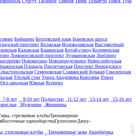
таврополь
Сургут
Таганрог
Тамбов
Тверь
Тольятти
Томск
Тула
еляево
Бибирево
Битцевский парк
Боровское шоссе
градский проспект
Волжская
Волоколамская
Выставочный
ровская
Каховская
Каширская
Китай-город
Коломенская
тово
Ломоносовский проспект
Лухмановская
Люблино
вогиреево
Новокосино
Новопеределкино
Новослободская
браженская Площадь
Пролетарская
Проспект Вернадского
Севастопольская
Семеновская
Славянский бульвар
Смоленская
льская
Тёплый стан
Улица Академика Королёва
Улица
Юго-западная
Южная
Ясенево
7-8 лет
9-10 лет
Подростки
11-12 лет
13-14 лет
15-16 лет
зрослые
Мужчины
Женщины
Тиры, стрелковые клубы
Тренажерные
я
Восточные единоборства
Грэпплинг
Джиу-
, стрелковые клубы
Тренажерные залы
Акробатика