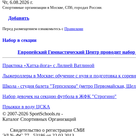
Чт, 6.08.2026 г.
Спортивные организации в Москве, СПб, городах России.
Добавить
Перед размещением ознакомьтесь с
Правилами
Набор в секции
Европейский Гимнастический Центр проводит набор д
Практика «Хатха-йога» с Лилией Ватлиной
Лыжероллеры в Москве: обучение с нуля и подготовка к сорев
Школа - студия балета "Терпсихора" (метро Первомайская, Щелк
Набор девочек на секцию футбола в ЖФК "Строгино"
Прыжки в воду ЦСКА
© 2007-2026 SportSchools.ru -
Каталог Спортивных Организаций
Свидетельство о регистрации СМИ
ЭЛ № ФС 77 - 53186 от 22.03.2013