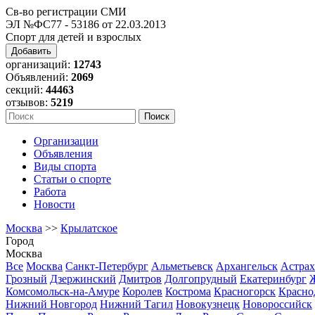
Св-во регистрации СМИ
ЭЛ №ФС77 - 53186 от 22.03.2013
Спорт для детей и взрослых
Добавить
организаций:
12743
Объявлений:
2069
секций:
44463
отзывов:
5219
Организации
Объявления
Виды спорта
Статьи о спорте
Работа
Новости
Москва
>>
Крылатское
Город
Москва
Все
Москва
Санкт-Петербург
Альметьевск
Архангельск
Астрах
Грозный
Дзержинский
Дмитров
Долгопрудный
Екатеринбург
Комсомольск-на-Амуре
Королев
Кострома
Красногорск
Красно
Нижний Новгород
Нижний Тагил
Новокузнецк
Новороссийск