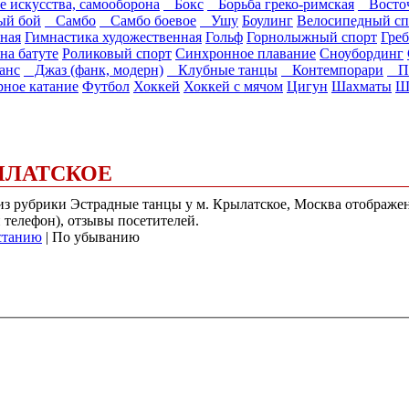
е искусства, самооборона
Бокс
Борьба греко-римская
Восточ
й бой
Самбо
Самбо боевое
Ушу
Боулинг
Велосипедный сп
ная
Гимнастика художественная
Гольф
Горнолыжный спорт
Греб
на батуте
Роликовый спорт
Синхронное плавание
Сноубординг
анс
Джаз (фанк, модерн)
Клубные танцы
Контемпорари
Пл
ное катание
Футбол
Хоккей
Хоккей с мячом
Цигун
Шахматы
Ш
ЫЛАТСКОЕ
) из рубрики Эстрадные танцы у м. Крылатское, Москва отображ
и телефон), отзывы посетителей.
станию
| По убыванию