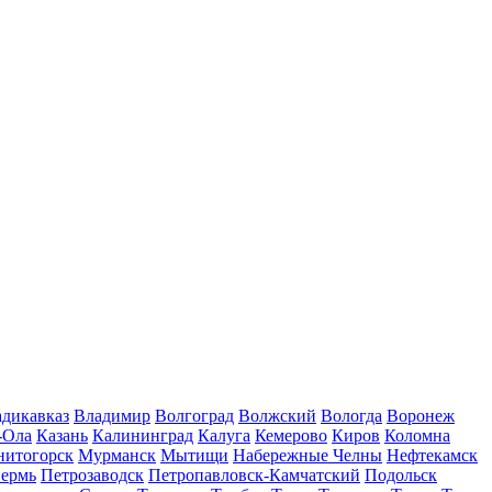
дикавказ
Владимир
Волгоград
Волжский
Вологда
Воронеж
-Ола
Казань
Калининград
Калуга
Кемерово
Киров
Коломна
нитогорск
Мурманск
Мытищи
Набережные Челны
Нефтекамск
ермь
Петрозаводск
Петропавловск-Камчатский
Подольск