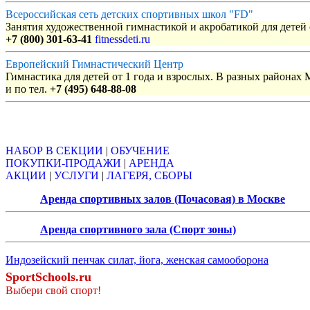
Всероссийская сеть детских спортивных школ "FD"
Занятия художественной гимнастикой и акробатикой для детей с
+7 (800) 301-63-41
fitnessdeti.ru
Европейский Гимнастический Центр
Гимнастика для детей от 1 года и взрослых. В разных районах
и по тел.
+7 (495) 648-88-08
Объявления
НАБОР В СЕКЦИИ
|
ОБУЧЕНИЕ
ПОКУПКИ-ПРОДАЖИ
|
АРЕНДА
АКЦИИ
|
УСЛУГИ
|
ЛАГЕРЯ, СБОРЫ
Аренда спортивных залов (Почасовая) в Москве
Аренда спортивного зала (Спорт зоны)
Индозейский пенчак силат, йога, женская самооборона
SportSchools.ru
Выбери свой спорт!