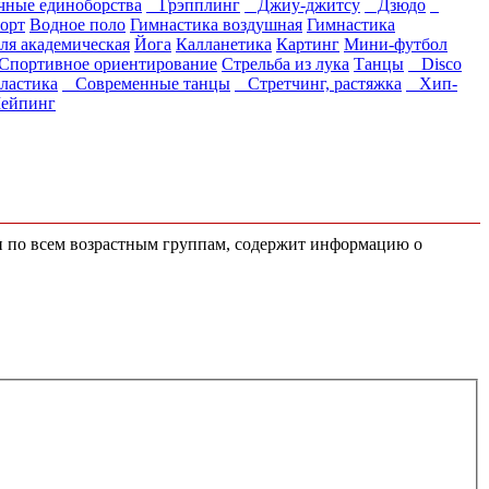
ные единоборства
Грэпплинг
Джиу-джитсу
Дзюдо
орт
Водное поло
Гимнастика воздушная
Гимнастика
ля академическая
Йога
Калланетика
Картинг
Мини-футбол
Спортивное ориентирование
Стрельба из лука
Танцы
Disco
астика
Современные танцы
Стретчинг, растяжка
Хип-
ейпинг
ен по всем возрастным группам, содержит информацию о