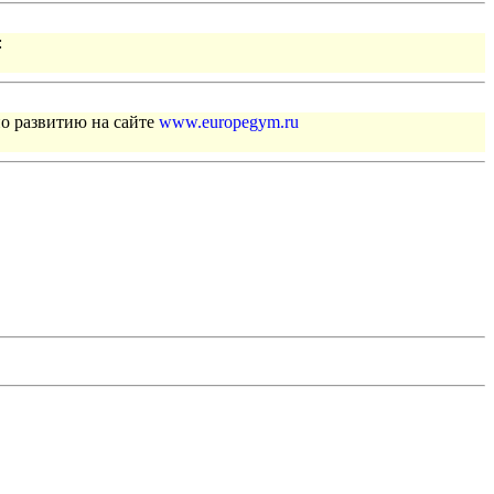
:
по развитию на сайте
www.europegym.ru