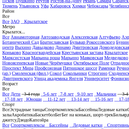
Псков
Пушкино
Реутов
Ростов-на-Дону
Рязань
Самара
Саранск
Тюмень
Ульяновск
Уфа
Хабаровск
Химки
Чебоксары
Челябинс
Район
Все
Все
ЗАО
Крылатское
Метро
Крылатск...
Все
Авиамоторная
Автозаводская
Алексеевская
Алтуфьево
Аэр
Ботанический Сад
Братиславская
Бульвар Рокоссовского
Бунин
центр
Выхино
Давыдково
Динамо
Дмитровская
Домодедовска
Коньково
Красногвардейская
Крестьянская застава
Крылатское
Марксистская
Марьина роща
Марьино
Маяковская
Медведково
Новоясеневская
Новые Черёмушки
Октябрьское Поле
Отрадно
Проспект Мира
Профсоюзная
Пятницкое шоссе
Раменки
Речно
(ар.)
Смоленская (фил.)
Сокол
Сокольники
Строгино
Сходненс
Дмитриевского
Улица академика Янгеля
Университет
Фонвизи
Возраст
Все
Все
Дети
3-4 года
5-6 лет
7-8 лет
9-10 лет
Мальчики
3-4 
17-18 лет
Юноши
11-12 лет
13-14 лет
15-16 лет
17-18
Спорт
Все
Эстрадные танцы
Спорткомплексы
Бассейны
Ледовые катки
залы
Акробатика
Баскетбол
Бег
Бег на коньках, шорт-трек
Бильяр
джитсу
Дзюдо
Капоэйра
Все
Спорткомплексы
Бассейны
Ледовые катки
Спортивны