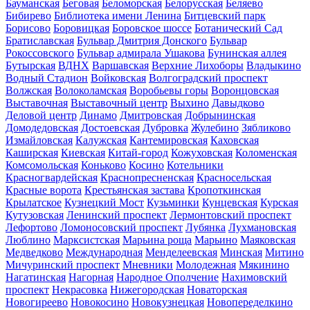
Бауманская
Беговая
Беломорская
Белорусская
Беляево
Бибирево
Библиотека имени Ленина
Битцевский парк
Борисово
Боровицкая
Боровское шоссе
Ботанический Сад
Братиславская
Бульвар Дмитрия Донского
Бульвар
Рокоссовского
Бульвар адмирала Ушакова
Бунинская аллея
Бутырская
ВДНХ
Варшавская
Верхние Лихоборы
Владыкино
Водный Стадион
Войковская
Волгоградский проспект
Волжская
Волоколамская
Воробьевы горы
Воронцовская
Выставочная
Выставочный центр
Выхино
Давыдково
Деловой центр
Динамо
Дмитровская
Добрынинская
Домодедовская
Достоевская
Дубровка
Жулебино
Зябликово
Измайловская
Калужская
Кантемировская
Каховская
Каширская
Киевская
Китай-город
Кожуховская
Коломенская
Комсомольская
Коньково
Косино
Котельники
Красногвардейская
Краснопресненская
Красносельская
Красные ворота
Крестьянская застава
Кропоткинская
Крылатское
Кузнецкий Мост
Кузьминки
Кунцевская
Курская
Кутузовская
Ленинский проспект
Лермонтовский проспект
Лефортово
Ломоносовский проспект
Лубянка
Лухмановская
Люблино
Марксистская
Марьина роща
Марьино
Маяковская
Медведково
Международная
Менделеевская
Минская
Митино
Мичуринский проспект
Мневники
Молодежная
Мякинино
Нагатинская
Нагорная
Народное Ополчение
Нахимовский
проспект
Некрасовка
Нижегородская
Новаторская
Новогиреево
Новокосино
Новокузнецкая
Новопеределкино