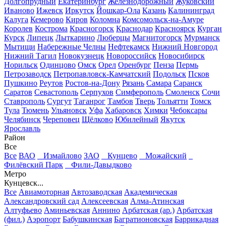
Долгопрудный
Екатеринбург
Железнодорожный
Жуковский
Иваново
Ижевск
Иркутск
Йошкар-Ола
Казань
Калининград
Калуга
Кемерово
Киров
Коломна
Комсомольск-на-Амуре
Королев
Кострома
Красногорск
Краснодар
Красноярск
Курган
Курск
Липецк
Лыткарино
Люберцы
Магнитогорск
Мурманск
Мытищи
Набережные Челны
Нефтекамск
Нижний Новгород
Нижний Тагил
Новокузнецк
Новороссийск
Новосибирск
Норильск
Одинцово
Омск
Орел
Оренбург
Пенза
Пермь
Петрозаводск
Петропавловск-Камчатский
Подольск
Псков
Пушкино
Реутов
Ростов-на-Дону
Рязань
Самара
Саранск
Саратов
Севастополь
Серпухов
Симферополь
Смоленск
Сочи
Ставрополь
Сургут
Таганрог
Тамбов
Тверь
Тольятти
Томск
Тула
Тюмень
Ульяновск
Уфа
Хабаровск
Химки
Чебоксары
Челябинск
Череповец
Щёлково
Юбилейный
Якутск
Ярославль
Район
Все
Все
ВАО
Измайлово
ЗАО
Кунцево
Можайский
Филёвский Парк
Фили-Давыдково
Метро
Кунцевск...
Все
Авиамоторная
Автозаводская
Академическая
Александровский сад
Алексеевская
Алма-Атинская
Алтуфьево
Аминьевская
Аннино
Арбатская (ар.)
Арбатская
(фил.)
Аэропорт
Бабушкинская
Багратионовская
Баррикадная