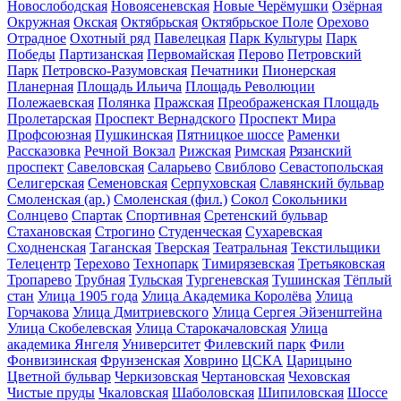
Новослободская
Новоясеневская
Новые Черёмушки
Озёрная
Окружная
Окская
Октябрьская
Октябрьское Поле
Орехово
Отрадное
Охотный ряд
Павелецкая
Парк Культуры
Парк
Победы
Партизанская
Первомайская
Перово
Петровский
Парк
Петровско-Разумовская
Печатники
Пионерская
Планерная
Площадь Ильича
Площадь Революции
Полежаевская
Полянка
Пражская
Преображенская Площадь
Пролетарская
Проспект Вернадского
Проспект Мира
Профсоюзная
Пушкинская
Пятницкое шоссе
Раменки
Рассказовка
Речной Вокзал
Рижская
Римская
Рязанский
проспект
Савеловская
Саларьево
Свиблово
Севастопольская
Селигерская
Семеновская
Серпуховская
Славянский бульвар
Смоленская (ар.)
Смоленская (фил.)
Сокол
Сокольники
Солнцево
Спартак
Спортивная
Сретенский бульвар
Стахановская
Строгино
Студенческая
Сухаревская
Сходненская
Таганская
Тверская
Театральная
Текстильщики
Телецентр
Терехово
Технопарк
Тимирязевская
Третьяковская
Тропарево
Трубная
Тульская
Тургеневская
Тушинская
Тёплый
стан
Улица 1905 года
Улица Академика Королёва
Улица
Горчакова
Улица Дмитриевского
Улица Сергея Эйзенштейна
Улица Скобелевская
Улица Старокачаловская
Улица
академика Янгеля
Университет
Филевский парк
Фили
Фонвизинская
Фрунзенская
Ховрино
ЦСКА
Царицыно
Цветной бульвар
Черкизовская
Чертановская
Чеховская
Чистые пруды
Чкаловская
Шаболовская
Шипиловская
Шоссе