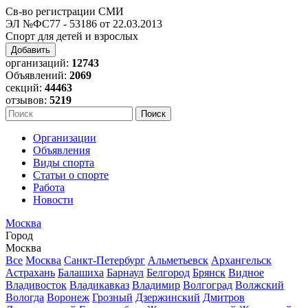
Св-во регистрации СМИ
ЭЛ №ФС77 - 53186 от 22.03.2013
Спорт для детей и взрослых
Добавить
организаций:
12743
Объявлений:
2069
секций:
44463
отзывов:
5219
Организации
Объявления
Виды спорта
Статьи о спорте
Работа
Новости
Москва
Город
Москва
Все
Москва
Санкт-Петербург
Альметьевск
Архангельск
Астрахань
Балашиха
Барнаул
Белгород
Брянск
Видное
Владивосток
Владикавказ
Владимир
Волгоград
Волжский
Вологда
Воронеж
Грозный
Дзержинский
Дмитров