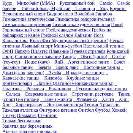
Кудо
МиксФайт (ММА)
Рукопашный бой
Самбо
Самбо
боевое
Тайский бокс, Муай-тай
Тэквондо
Ушу
Боулинг
Велосипедный спорт
Водное поло
Волейбол
Гандбол
Гимнастика атлетическая
Гимнастика оздоровительная
Гимнастика спортивная
Гимнастика художественная
Гольф
Горнолыжный спорт
Гребля академическая
Гребля на
байдарках и каноэ
Гребной слалом
Дайвинг
Йога
Калланетика
КроссФит (функциональный тренинг)
Легкая
атлетика
Лыжный спорт
Мини-футбол
Настольный теннис
ОФП
Паркур
Пилатес
Плавание
Пулевая стрельба
Роликовый
спорт
Синхронное плавание
Танцы
Disco (диско)
Go-Go
(гоу-гоу)
House (хаус)
RnB
Аргентинское танго
Балет
Бальные танцы
Бачата
Брейк данс
Восточные танцы
Джаз (фанк, модерн)
Зумба
Ирландские танцы
Кавказские танцы
Кизомба
Клубные танцы
Контемпорари
Латина (Латиноамериканские танцы)
Пластика
Ритмика
Рок-н-ролл
Русские народные танцы
Сальса
Современные танцы
Стретчинг, растяжка
Танец
(спорт) на пилоне
Танец живота
Фламенко
Хастл
Хип-
Хоп
Хореография
Эстрадные танцы
Теннис
Триатлон
Тяжелая атлетика
Фигурное катание
Фитбол
Футбол
Хоккей
Цигун
Шахматы
Шейпинг
Только бесплатные
Занятия для беременных
Аренда зала или площадки