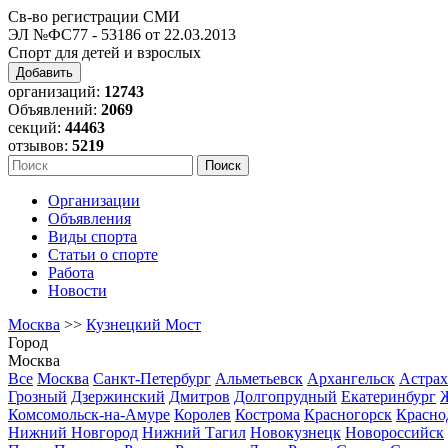
Св-во регистрации СМИ
ЭЛ №ФС77 - 53186 от 22.03.2013
Спорт для детей и взрослых
Добавить
организаций:
12743
Объявлений:
2069
секций:
44463
отзывов:
5219
Организации
Объявления
Виды спорта
Статьи о спорте
Работа
Новости
Москва
>>
Кузнецкий Мост
Город
Москва
Все
Москва
Санкт-Петербург
Альметьевск
Архангельск
Астрах
Грозный
Дзержинский
Дмитров
Долгопрудный
Екатеринбург
Комсомольск-на-Амуре
Королев
Кострома
Красногорск
Красно
Нижний Новгород
Нижний Тагил
Новокузнецк
Новороссийск