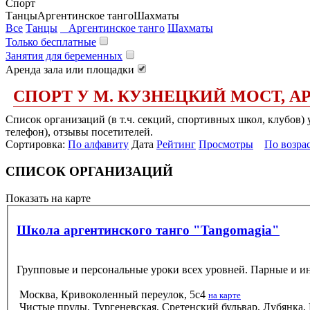
Спорт
Танцы
Аргентинское танго
Шахматы
Все
Танцы
Аргентинское танго
Шахматы
Только бесплатные
Занятия для беременных
Аренда зала или площадки
СПОРТ У М. КУЗНЕЦКИЙ МОСТ, А
Список организаций (в т.ч. секций, спортивных школ, клубов) 
телефон), отзывы посетителей.
Сортировка:
По алфавиту
Дата
Рейтинг
Просмотры
По возра
СПИСОК ОРГАНИЗАЦИЙ
Показать на карте
Школа аргентинского танго "Tangomagia"
Групповые и персональные уроки всех уровней. Парные и и
Москва, Кривоколенный переулок, 5с4
на карте
Чистые пруды, Тургеневская, Сретенский бульвар, Лубянка,