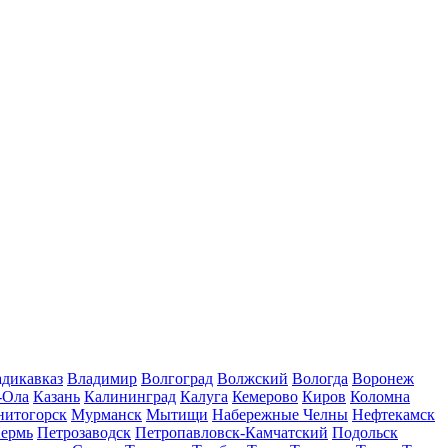
дикавказ
Владимир
Волгоград
Волжский
Вологда
Воронеж
-Ола
Казань
Калининград
Калуга
Кемерово
Киров
Коломна
нитогорск
Мурманск
Мытищи
Набережные Челны
Нефтекамск
ермь
Петрозаводск
Петропавловск-Камчатский
Подольск