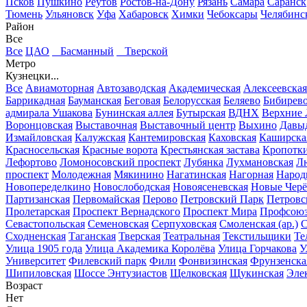
Псков
Пушкино
Реутов
Ростов-на-Дону
Рязань
Самара
Саранск
Тюмень
Ульяновск
Уфа
Хабаровск
Химки
Чебоксары
Челябинс
Район
Все
Все
ЦАО
Басманный
Тверской
Метро
Кузнецки...
Все
Авиамоторная
Автозаводская
Академическая
Алексеевская
Баррикадная
Бауманская
Беговая
Белорусская
Беляево
Бибирев
адмирала Ушакова
Бунинская аллея
Бутырская
ВДНХ
Верхние
Воронцовская
Выставочная
Выставочный центр
Выхино
Давы
Измайловская
Калужская
Кантемировская
Каховская
Каширска
Красносельская
Красные ворота
Крестьянская застава
Кропотк
Лефортово
Ломоносовский проспект
Лубянка
Лухмановская
Л
проспект
Молодежная
Мякинино
Нагатинская
Нагорная
Народ
Новопеределкино
Новослободская
Новоясеневская
Новые Чер
Партизанская
Первомайская
Перово
Петровский Парк
Петровс
Пролетарская
Проспект Вернадского
Проспект Мира
Профсоюз
Севастопольская
Семеновская
Серпуховская
Смоленская (ар.)
С
Сходненская
Таганская
Тверская
Театральная
Текстильщики
Те
Улица 1905 года
Улица Академика Королёва
Улица Горчакова
У
Университет
Филевский парк
Фили
Фонвизинская
Фрунзенска
Шипиловская
Шоссе Энтузиастов
Щелковская
Щукинская
Эле
Возраст
Нет