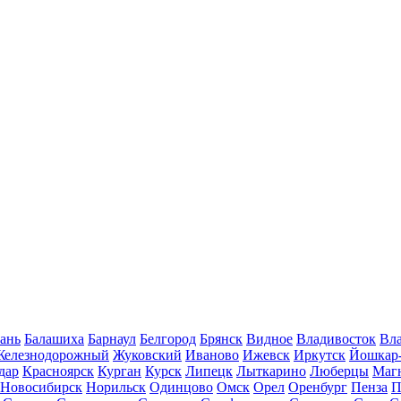
ань
Балашиха
Барнаул
Белгород
Брянск
Видное
Владивосток
Вла
Железнодорожный
Жуковский
Иваново
Ижевск
Иркутск
Йошкар
дар
Красноярск
Курган
Курск
Липецк
Лыткарино
Люберцы
Маг
Новосибирск
Норильск
Одинцово
Омск
Орел
Оренбург
Пенза
П