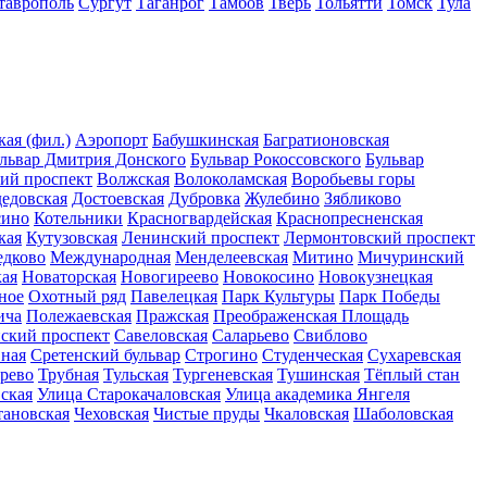
таврополь
Сургут
Таганрог
Тамбов
Тверь
Тольятти
Томск
Тула
ая (фил.)
Аэропорт
Бабушкинская
Багратионовская
львар Дмитрия Донского
Бульвар Рокоссовского
Бульвар
ий проспект
Волжская
Волоколамская
Воробьевы горы
едовская
Достоевская
Дубровка
Жулебино
Зябликово
сино
Котельники
Красногвардейская
Краснопресненская
кая
Кутузовская
Ленинский проспект
Лермонтовский проспект
едково
Международная
Менделеевская
Митино
Мичуринский
ая
Новаторская
Новогиреево
Новокосино
Новокузнецкая
ное
Охотный ряд
Павелецкая
Парк Культуры
Парк Победы
ича
Полежаевская
Пражская
Преображенская Площадь
нский проспект
Савеловская
Саларьево
Свиблово
ная
Сретенский бульвар
Строгино
Студенческая
Сухаревская
рево
Трубная
Тульская
Тургеневская
Тушинская
Тёплый стан
ская
Улица Старокачаловская
Улица академика Янгеля
тановская
Чеховская
Чистые пруды
Чкаловская
Шаболовская