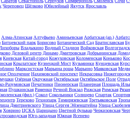
Саратов
Севастополь
Серпухов
Симферополь
Смоленск
Сочи
С
к
Череповец
Щёлково
Юбилейный
Якутск
Ярославль
Алма-Атинская
Алтуфьево
Аминьевская
Арбатская (ар.)
Арбатск
о
Битцевский парк
Борисово
Ботанический Сад
Братиславская
Бу
 Лихоборы
Владыкино
Водный Стадион
Войковская
Волгоградск
дково
Деловой центр
Динамо
Дмитровская
Добрынинская
Домод
я
Киевская
Китай-город
Кожуховская
Коломенская
Коньково
Ко
инская
Крылатское
Кузнецкий Мост
Кузьминки
Кунцевская
Курс
юблино
Марксистская
Марьина роща
Марьино
Маяковская
Медв
ное Ополчение
Нахимовский проспект
Некрасовка
Нижегородск
ёмушки
Озёрная
Окружная
Октябрьская
Октябрьское Поле
Отрад
ко-Разумовская
Печатники
Пионерская
Планерная
Площадь Иль
ная
Пушкинская
Раменки
Речной Вокзал
Рижская
Римская
Ряза
моленская (фил.)
Сокол
Сокольники
Солнцево
Спартак
Спортив
лецентр
Терехово
Технопарк
Тимирязевская
Третьяковская
Тропа
лица Дмитриевского
Улица Сергея Эйзенштейна
Улица Скобелев
я
Ховрино
ЦСКА
Царицыно
Цветной бульвар
Черкизовская
Чер
ктрозаводская
Юго-западная
Южная
Ясенево