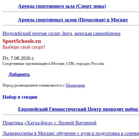
Аренда спортивного зала (Спорт зоны)
Аренда спортивных залов (Почасовая) в Москве
Индозейский пенчак силат, йога, женская самооборона
SportSchools.ru
Выбери свой спорт!
Пт, 7.08.2026 г.
Спортивные организации в Москве, СПб, городах России.
Добавить
Перед размещением ознакомьтесь с
Правилами
Набор в секции
Европейский Гимнастический Центр проводит набор д
Практика «Хатха-йога» с Лилией Ватлиной
Лыжероллеры в Москве: обучение с нуля и подготовка к сорев