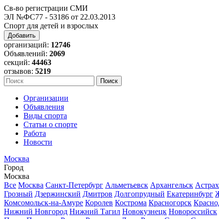
Св-во регистрации СМИ
ЭЛ №ФС77 - 53186 от 22.03.2013
Спорт для детей и взрослых
Добавить
организаций:
12746
Объявлений:
2069
секций:
44463
отзывов:
5219
Организации
Объявления
Виды спорта
Статьи о спорте
Работа
Новости
Москва
Город
Москва
Все
Москва
Санкт-Петербург
Альметьевск
Архангельск
Астрах
Грозный
Дзержинский
Дмитров
Долгопрудный
Екатеринбург
Комсомольск-на-Амуре
Королев
Кострома
Красногорск
Красно
Нижний Новгород
Нижний Тагил
Новокузнецк
Новороссийск