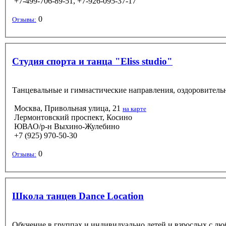
+7-499-706-89-51, +7-926-095-37-17
0
Отзывы:
Студия спорта и танца "Eliss studio"
Танцевальные и гимнастические направления, оздоровительн
Москва, Привольная улица, 21
на карте
Лермонтовский проспект, Косино
ЮВАО/р-н Выхино-Жулебино
+7 (925) 970-50-30
0
Отзывы:
Школа танцев Dance Location
Обучение в группах и индивидуально детей и взрослых с л