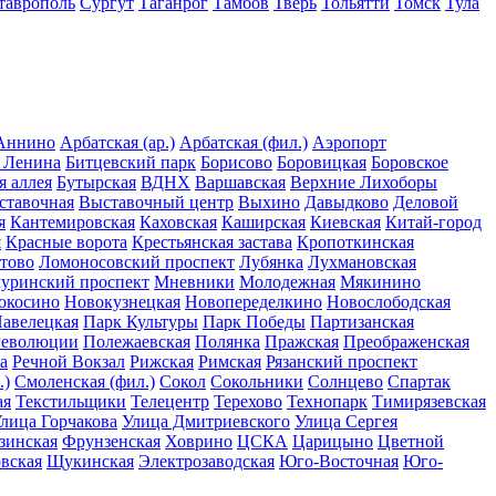
таврополь
Сургут
Таганрог
Тамбов
Тверь
Тольятти
Томск
Тула
Аннино
Арбатская (ар.)
Арбатская (фил.)
Аэропорт
 Ленина
Битцевский парк
Борисово
Боровицкая
Боровское
я аллея
Бутырская
ВДНХ
Варшавская
Верхние Лихоборы
ставочная
Выставочный центр
Выхино
Давыдково
Деловой
я
Кантемировская
Каховская
Каширская
Киевская
Китай-город
я
Красные ворота
Крестьянская застава
Кропоткинская
тово
Ломоносовский проспект
Лубянка
Лухмановская
уринский проспект
Мневники
Молодежная
Мякинино
окосино
Новокузнецкая
Новопеределкино
Новослободская
авелецкая
Парк Культуры
Парк Победы
Партизанская
Революции
Полежаевская
Полянка
Пражская
Преображенская
а
Речной Вокзал
Рижская
Римская
Рязанский проспект
.)
Смоленская (фил.)
Сокол
Сокольники
Солнцево
Спартак
ая
Текстильщики
Телецентр
Терехово
Технопарк
Тимирязевская
лица Горчакова
Улица Дмитриевского
Улица Сергея
зинская
Фрунзенская
Ховрино
ЦСКА
Царицыно
Цветной
вская
Щукинская
Электрозаводская
Юго-Восточная
Юго-