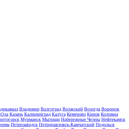
дикавказ
Владимир
Волгоград
Волжский
Вологда
Воронеж
-Ола
Казань
Калининград
Калуга
Кемерово
Киров
Коломна
нитогорск
Мурманск
Мытищи
Набережные Челны
Нефтекамск
ермь
Петрозаводск
Петропавловск-Камчатский
Подольск