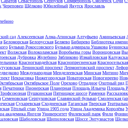
Саратов
Севастополь
Серпухов
Симферополь
Смоленск
Сочи
С
к
Череповец
Щёлково
Юбилейный
Якутск
Ярославль
ебино
ский сад
Алексеевская
Алма-Атинская
Алтуфьево
Аминьевская
ая
Беломорская
Белорусская
Беляево
Бибирево
Библиотека имени
кого
Бульвар Рокоссовского
Бульвар адмирала Ушакова
Бунинска
ект
Волжская
Волоколамская
Воробьевы горы
Воронцовская
Вы
тоевская
Дубровка
Жулебино
Зябликово
Измайловская
Калужска
тельники
Красногвардейская
Краснопресненская
Красносельска
утузовская
Ленинский проспект
Лермонтовский проспект
Лефор
дведково
Международная
Менделеевская
Минская
Митино
Мич
спект
Некрасовка
Нижегородская
Новаторская
Новогиреево
Нов
Октябрьская
Октябрьское Поле
Орехово
Отрадное
Охотный ряд
П
я
Печатники
Пионерская
Планерная
Площадь Ильича
Площадь 
Профсоюзная
Пушкинская
Пятницкое шоссе
Раменки
Рассказовк
я
Семеновская
Серпуховская
Славянский бульвар
Смоленская (ар
нческая
Сухаревская
Сходненская
Таганская
Тверская
Театральн
ская
Тёплый стан
Улица 1905 года
Улица Академика Королёва
У
ца академика Янгеля
Университет
Филевский парк
Фили
Фонви
каловская
Шаболовская
Шипиловская
Шоссе Энтузиастов
Щелко