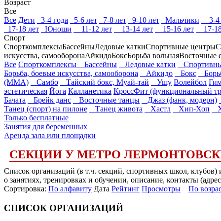
Возраст
Все
Все
Дети
3-4 года
5-6 лет
7-8 лет
9-10 лет
Мальчики
3-4 
17-18 лет
Юноши
11-12 лет
13-14 лет
15-16 лет
17-18
Спорт
Спорткомплексы
Бассейны
Ледовые катки
Спортивные центры
С
искусства, самооборона
Айкидо
Бокс
Борьба вольная
Восточные 
Все
Спорткомплексы
Бассейны
Ледовые катки
Спортивны
Борьба, боевые искусства, самооборона
Айкидо
Бокс
Борьб
(ММА)
Самбо
Тайский бокс, Муай-тай
Ушу
Волейбол
Гим
эстетическая
Йога
Калланетика
КроссФит (функциональный тр
Бачата
Брейк данс
Восточные танцы
Джаз (фанк, модерн)
Танец (спорт) на пилоне
Танец живота
Хастл
Хип-Хоп
Хо
Только бесплатные
Занятия для беременных
Аренда зала или площадки
СЕКЦИИ У МЕТРО ЛЕРМОНТОВСК
Список организаций (в т.ч. секций, спортивных школ, клубов
о занятиях, тренировках и обучении, описание, контакты (адрес
Сортировка:
По алфавиту
Дата
Рейтинг
Просмотры
По возра
СПИСОК ОРГАНИЗАЦИЙ