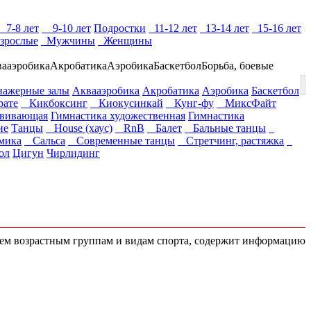
7-8 лет
9-10 лет
Подростки
11-12 лет
13-14 лет
15-16 лет
зрослые
Мужчины
Женщины
ааэробика
Акробатика
Аэробика
Баскетбол
Борьба, боевые
ажерные залы
Аквааэробика
Акробатика
Аэробика
Баскетбол
ате
Кикбоксинг
Киокусинкай
Кунг-фу
МиксФайт
звивающая
Гимнастика художественная
Гимнастика
ие
Танцы
House (хаус)
RnB
Балет
Бальные танцы
мика
Сальса
Современные танцы
Стретчинг, растяжка
ол
Цигун
Чирлидинг
всем возрастным группам и видам спорта, содержит информацию