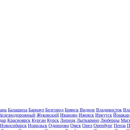
ань
Балашиха
Барнаул
Белгород
Брянск
Видное
Владивосток
Вла
Железнодорожный
Жуковский
Иваново
Ижевск
Иркутск
Йошкар
дар
Красноярск
Курган
Курск
Липецк
Лыткарино
Люберцы
Маг
Новосибирск
Норильск
Одинцово
Омск
Орел
Оренбург
Пенза
П