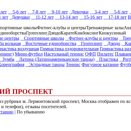
лет
5-6 лет
7-8 лет
9-10 лет
Девочки
3-4 лет
5-6 лет
 лет
Девушки
11-12 лет
13-14 лет
15-16 лет
17-18 лет
В
портивные школы
Фитнес-клубы и центры
Тренажерные залы
Акв
единоборства
Грэпплинг
Дзюдо
Карате
Кикбоксинг
Киокусинкай
е центры
Спортивные школы
Фитнес-клубы и центры
Трен
а вольная
Восточные единоборства
Грэпплинг
Дзюдо
Кар
настика воздушная
Гимнастика оздоровительная
Гимнастика ра
енинг)
Мини-футбол
Настольный теннис
ОФП
Пилатес
Плаван
Зумба
Латина (Латиноамериканские танцы)
Пластика
Рит
реография
Эстрадные танцы
Теннис
Фигурное катание
Футб
ИЙ ПРОСПЕКТ
) из рубрики м. Лермонтовский проспект, Москва отображен по 
 и телефон), отзывы посетителей.
станию
| По убыванию