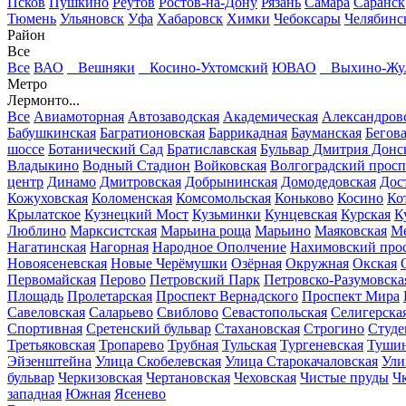
Псков
Пушкино
Реутов
Ростов-на-Дону
Рязань
Самара
Саранск
Тюмень
Ульяновск
Уфа
Хабаровск
Химки
Чебоксары
Челябинс
Район
Все
Все
ВАО
Вешняки
Косино-Ухтомский
ЮВАО
Выхино-Жул
Метро
Лермонто...
Все
Авиамоторная
Автозаводская
Академическая
Александров
Бабушкинская
Багратионовская
Баррикадная
Бауманская
Бегов
шоссе
Ботанический Сад
Братиславская
Бульвар Дмитрия Донс
Владыкино
Водный Стадион
Войковская
Волгоградский просп
центр
Динамо
Дмитровская
Добрынинская
Домодедовская
Дос
Кожуховская
Коломенская
Комсомольская
Коньково
Косино
Ко
Крылатское
Кузнецкий Мост
Кузьминки
Кунцевская
Курская
К
Люблино
Марксистская
Марьина роща
Марьино
Маяковская
Ме
Нагатинская
Нагорная
Народное Ополчение
Нахимовский про
Новоясеневская
Новые Черёмушки
Озёрная
Окружная
Окская
Первомайская
Перово
Петровский Парк
Петровско-Разумовска
Площадь
Пролетарская
Проспект Вернадского
Проспект Мира
Савеловская
Саларьево
Свиблово
Севастопольская
Селигерска
Спортивная
Сретенский бульвар
Стахановская
Строгино
Студе
Третьяковская
Тропарево
Трубная
Тульская
Тургеневская
Тушин
Эйзенштейна
Улица Скобелевская
Улица Старокачаловская
Ули
бульвар
Черкизовская
Чертановская
Чеховская
Чистые пруды
Ч
западная
Южная
Ясенево