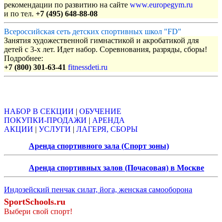
рекомендации по развитию на сайте
www.europegym.ru
и по тел.
+7 (495) 648-88-08
Всероссийская сеть детских спортивных школ "FD"
Занятия художественной гимнастикой и акробатикой для
детей с 3-х лет. Идет набор. Соревнования, разряды, сборы!
Подробнее:
+7 (800) 301-63-41
fitnessdeti.ru
Объявления
НАБОР В СЕКЦИИ
|
ОБУЧЕНИЕ
ПОКУПКИ-ПРОДАЖИ
|
АРЕНДА
АКЦИИ
|
УСЛУГИ
|
ЛАГЕРЯ, СБОРЫ
Аренда спортивного зала (Спорт зоны)
Аренда спортивных залов (Почасовая) в Москве
Индозейский пенчак силат, йога, женская самооборона
SportSchools.ru
Выбери свой спорт!