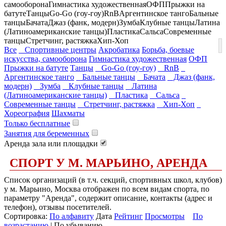
самооборона
Гимнастика художественная
ОФП
Прыжки на
батуте
Танцы
Go-Go (гоу-гоу)
RnB
Аргентинское танго
Бальные
танцы
Бачата
Джаз (фанк, модерн)
Зумба
Клубные танцы
Латина
(Латиноамериканские танцы)
Пластика
Сальса
Современные
танцы
Стретчинг, растяжка
Хип-Хоп
Все
Спортивные центры
Акробатика
Борьба, боевые
искусства, самооборона
Гимнастика художественная
ОФП
Прыжки на батуте
Танцы
Go-Go (гоу-гоу)
RnB
Аргентинское танго
Бальные танцы
Бачата
Джаз (фанк,
модерн)
Зумба
Клубные танцы
Латина
(Латиноамериканские танцы)
Пластика
Сальса
Современные танцы
Стретчинг, растяжка
Хип-Хоп
Хореография
Шахматы
Только бесплатные
Занятия для беременных
Аренда зала или площадки
СПОРТ У М. МАРЬИНО, АРЕНДА
Список организаций (в т.ч. секций, спортивных школ, клубов)
у м. Марьино, Москва отображен по всем видам спорта, по
параметру "Аренда", содержит описание, контакты (адрес и
телефон), отзывы посетителей.
Сортировка:
По алфавиту
Дата
Рейтинг
Просмотры
По
возрастанию
| По убыванию