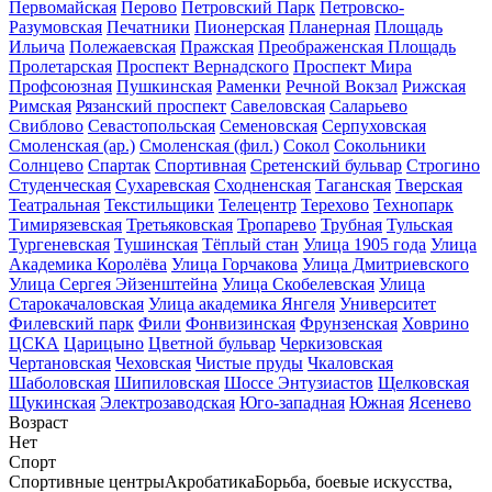
Первомайская
Перово
Петровский Парк
Петровско-
Разумовская
Печатники
Пионерская
Планерная
Площадь
Ильича
Полежаевская
Пражская
Преображенская Площадь
Пролетарская
Проспект Вернадского
Проспект Мира
Профсоюзная
Пушкинская
Раменки
Речной Вокзал
Рижская
Римская
Рязанский проспект
Савеловская
Саларьево
Свиблово
Севастопольская
Семеновская
Серпуховская
Смоленская (ар.)
Смоленская (фил.)
Сокол
Сокольники
Солнцево
Спартак
Спортивная
Сретенский бульвар
Строгино
Студенческая
Сухаревская
Сходненская
Таганская
Тверская
Театральная
Текстильщики
Телецентр
Терехово
Технопарк
Тимирязевская
Третьяковская
Тропарево
Трубная
Тульская
Тургеневская
Тушинская
Тёплый стан
Улица 1905 года
Улица
Академика Королёва
Улица Горчакова
Улица Дмитриевского
Улица Сергея Эйзенштейна
Улица Скобелевская
Улица
Старокачаловская
Улица академика Янгеля
Университет
Филевский парк
Фили
Фонвизинская
Фрунзенская
Ховрино
ЦСКА
Царицыно
Цветной бульвар
Черкизовская
Чертановская
Чеховская
Чистые пруды
Чкаловская
Шаболовская
Шипиловская
Шоссе Энтузиастов
Щелковская
Щукинская
Электрозаводская
Юго-западная
Южная
Ясенево
Возраст
Нет
Спорт
Спортивные центры
Акробатика
Борьба, боевые искусства,