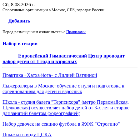
Сб, 8.08.2026 г.
Спортивные организации в Москве, СПб, городах России.
Добавить
Перед размещением ознакомьтесь с
Правилами
Набор в секции
Европейский Гимнастический Центр проводит
набор детей от 1 года и взрослых
Практика «Хатха-йога» с Лилией Ватлиной
Лыжероллеры в Москве: обучение с нуля и подготовка к
соревнованиям для детей и взрослых
Школа - студия балета "Терпсихора" (метро Первомайская,
Щелковская) осуществляет набор детей от 3-х лет и старше
для занятий балетом (хореографией)
Набор девочек на секцию футбола в ЖФК "Строгино"
Прыжки в воду ЦСКА