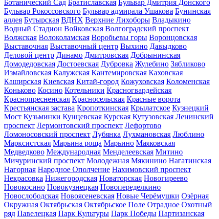
Ботанический Сад
Братиславская
Бульвар Дмитрия Донского
Бульвар Рокоссовского
Бульвар адмирала Ушакова
Бунинская
аллея
Бутырская
ВДНХ
Верхние Лихоборы
Владыкино
Водный Стадион
Войковская
Волгоградский проспект
Волжская
Волоколамская
Воробьевы горы
Воронцовская
Выставочная
Выставочный центр
Выхино
Давыдково
Деловой центр
Динамо
Дмитровская
Добрынинская
Домодедовская
Достоевская
Дубровка
Жулебино
Зябликово
Измайловская
Калужская
Кантемировская
Каховская
Каширская
Киевская
Китай-город
Кожуховская
Коломенская
Коньково
Косино
Котельники
Красногвардейская
Краснопресненская
Красносельская
Красные ворота
Крестьянская застава
Кропоткинская
Крылатское
Кузнецкий
Мост
Кузьминки
Кунцевская
Курская
Кутузовская
Ленинский
проспект
Лермонтовский проспект
Лефортово
Ломоносовский проспект
Лубянка
Лухмановская
Люблино
Марксистская
Марьина роща
Марьино
Маяковская
Медведково
Международная
Менделеевская
Митино
Мичуринский проспект
Молодежная
Мякинино
Нагатинская
Нагорная
Народное Ополчение
Нахимовский проспект
Некрасовка
Нижегородская
Новаторская
Новогиреево
Новокосино
Новокузнецкая
Новопеределкино
Новослободская
Новоясеневская
Новые Черёмушки
Озёрная
Окружная
Октябрьская
Октябрьское Поле
Отрадное
Охотный
ряд
Павелецкая
Парк Культуры
Парк Победы
Партизанская