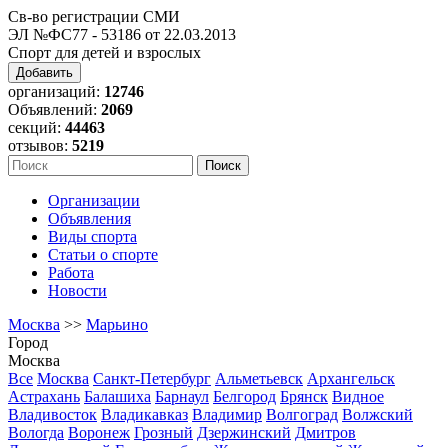
Св-во регистрации СМИ
ЭЛ №ФС77 - 53186 от 22.03.2013
Спорт для детей и взрослых
Добавить
организаций:
12746
Объявлений:
2069
секций:
44463
отзывов:
5219
Организации
Объявления
Виды спорта
Статьи о спорте
Работа
Новости
Москва
>>
Марьино
Город
Москва
Все
Москва
Санкт-Петербург
Альметьевск
Архангельск
Астрахань
Балашиха
Барнаул
Белгород
Брянск
Видное
Владивосток
Владикавказ
Владимир
Волгоград
Волжский
Вологда
Воронеж
Грозный
Дзержинский
Дмитров