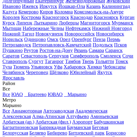
Долгопрудный
Екатеринбург
Железнодорожный
Жуковский
Иваново
Ижевск
Иркутск
Йошкар-Ола
Казань
Калининград
Калуга
Кемерово
Киров
Коломна
Комсомольск-на-Амуре
Королев
Кострома
Красногорск
Краснодар
Красноярск
Курган
Курск
Липецк
Лыткарино
Люберцы
Магнитогорск
Мурманск
Мытищи
Набережные Челны
Нефтекамск
Нижний Новгород
Нижний Тагил
Новокузнецк
Новороссийск
Новосибирск
Норильск
Одинцово
Омск
Орел
Оренбург
Пенза
Пермь
Петрозаводск
Петропавловск-Камчатский
Подольск
Псков
Пушкино
Реутов
Ростов-на-Дону
Рязань
Самара
Саранск
Саратов
Севастополь
Серпухов
Симферополь
Смоленск
Сочи
Ставрополь
Сургут
Таганрог
Тамбов
Тверь
Тольятти
Томск
Тула
Тюмень
Ульяновск
Уфа
Хабаровск
Химки
Чебоксары
Челябинск
Череповец
Щёлково
Юбилейный
Якутск
Ярославль
Район
Все
Все
ЮАО
Братеево
ЮВАО
Марьино
Метро
Марьино
Все
Авиамоторная
Автозаводская
Академическая
Алексеевская
Алма-Атинская
Алтуфьево
Аминьевская
Арбатская (ар.)
Арбатская (фил.)
Аэропорт
Бабушкинская
Багратионовская
Баррикадная
Бауманская
Беговая
Белорусская
Беляево
Бибирево
Битцевский парк
Борисово