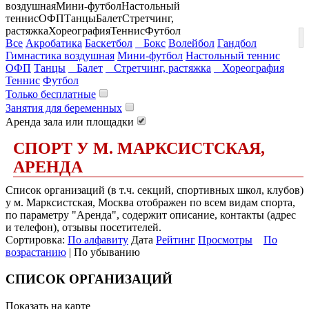
воздушная
Мини-футбол
Настольный
теннис
ОФП
Танцы
Балет
Стретчинг,
растяжка
Хореография
Теннис
Футбол
Все
Акробатика
Баскетбол
Бокс
Волейбол
Гандбол
Гимнастика воздушная
Мини-футбол
Настольный теннис
ОФП
Танцы
Балет
Стретчинг, растяжка
Хореография
Теннис
Футбол
Только бесплатные
Занятия для беременных
Аренда зала или площадки
СПОРТ У М. МАРКСИСТСКАЯ,
АРЕНДА
Список организаций (в т.ч. секций, спортивных школ, клубов)
у м. Марксистская, Москва отображен по всем видам спорта,
по параметру "Аренда", содержит описание, контакты (адрес
и телефон), отзывы посетителей.
Сортировка:
По алфавиту
Дата
Рейтинг
Просмотры
По
возрастанию
| По убыванию
СПИСОК ОРГАНИЗАЦИЙ
Показать на карте