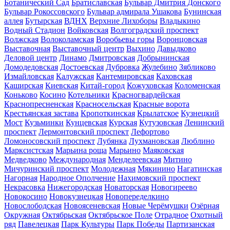
Ботанический Сад
Братиславская
Бульвар Дмитрия Донского
Бульвар Рокоссовского
Бульвар адмирала Ушакова
Бунинская
аллея
Бутырская
ВДНХ
Верхние Лихоборы
Владыкино
Водный Стадион
Войковская
Волгоградский проспект
Волжская
Волоколамская
Воробьевы горы
Воронцовская
Выставочная
Выставочный центр
Выхино
Давыдково
Деловой центр
Динамо
Дмитровская
Добрынинская
Домодедовская
Достоевская
Дубровка
Жулебино
Зябликово
Измайловская
Калужская
Кантемировская
Каховская
Каширская
Киевская
Китай-город
Кожуховская
Коломенская
Коньково
Косино
Котельники
Красногвардейская
Краснопресненская
Красносельская
Красные ворота
Крестьянская застава
Кропоткинская
Крылатское
Кузнецкий
Мост
Кузьминки
Кунцевская
Курская
Кутузовская
Ленинский
проспект
Лермонтовский проспект
Лефортово
Ломоносовский проспект
Лубянка
Лухмановская
Люблино
Марксистская
Марьина роща
Марьино
Маяковская
Медведково
Международная
Менделеевская
Митино
Мичуринский проспект
Молодежная
Мякинино
Нагатинская
Нагорная
Народное Ополчение
Нахимовский проспект
Некрасовка
Нижегородская
Новаторская
Новогиреево
Новокосино
Новокузнецкая
Новопеределкино
Новослободская
Новоясеневская
Новые Черёмушки
Озёрная
Окружная
Октябрьская
Октябрьское Поле
Отрадное
Охотный
ряд
Павелецкая
Парк Культуры
Парк Победы
Партизанская