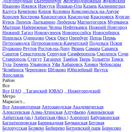
Долгопрудный
Екатеринбург
Железнодорожный
Жуковский
Иваново
Ижевск
Иркутск
Йошкар-Ола
Казань
Калининград
Калуга
Кемерово
Киров
Коломна
Комсомольск-на-Амуре
Королев
Кострома
Красногорск
Краснодар
Красноярск
Курган
Курск
Липецк
Лыткарино
Люберцы
Магнитогорск
Мурманск
Мытищи
Набережные Челны
Нефтекамск
Нижний Новгород
Нижний Тагил
Новокузнецк
Новороссийск
Новосибирск
Норильск
Одинцово
Омск
Орел
Оренбург
Пенза
Пермь
Петрозаводск
Петропавловск-Камчатский
Подольск
Псков
Пушкино
Реутов
Ростов-на-Дону
Рязань
Самара
Саранск
Саратов
Севастополь
Серпухов
Симферополь
Смоленск
Сочи
Ставрополь
Сургут
Таганрог
Тамбов
Тверь
Тольятти
Томск
Тула
Тюмень
Ульяновск
Уфа
Хабаровск
Химки
Чебоксары
Челябинск
Череповец
Щёлково
Юбилейный
Якутск
Ярославль
Район
Все
Все
ЦАО
Таганский
ЮВАО
Нижегородский
Метро
Марксист...
Все
Авиамоторная
Автозаводская
Академическая
Алексеевская
Алма-Атинская
Алтуфьево
Аминьевская
Арбатская (ар.)
Арбатская (фил.)
Аэропорт
Бабушкинская
Багратионовская
Баррикадная
Бауманская
Беговая
Белорусская
Беляево
Бибирево
Битцевский парк
Борисово