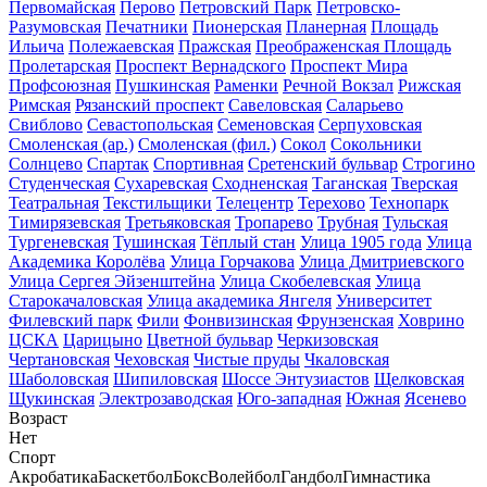
Первомайская
Перово
Петровский Парк
Петровско-
Разумовская
Печатники
Пионерская
Планерная
Площадь
Ильича
Полежаевская
Пражская
Преображенская Площадь
Пролетарская
Проспект Вернадского
Проспект Мира
Профсоюзная
Пушкинская
Раменки
Речной Вокзал
Рижская
Римская
Рязанский проспект
Савеловская
Саларьево
Свиблово
Севастопольская
Семеновская
Серпуховская
Смоленская (ар.)
Смоленская (фил.)
Сокол
Сокольники
Солнцево
Спартак
Спортивная
Сретенский бульвар
Строгино
Студенческая
Сухаревская
Сходненская
Таганская
Тверская
Театральная
Текстильщики
Телецентр
Терехово
Технопарк
Тимирязевская
Третьяковская
Тропарево
Трубная
Тульская
Тургеневская
Тушинская
Тёплый стан
Улица 1905 года
Улица
Академика Королёва
Улица Горчакова
Улица Дмитриевского
Улица Сергея Эйзенштейна
Улица Скобелевская
Улица
Старокачаловская
Улица академика Янгеля
Университет
Филевский парк
Фили
Фонвизинская
Фрунзенская
Ховрино
ЦСКА
Царицыно
Цветной бульвар
Черкизовская
Чертановская
Чеховская
Чистые пруды
Чкаловская
Шаболовская
Шипиловская
Шоссе Энтузиастов
Щелковская
Щукинская
Электрозаводская
Юго-западная
Южная
Ясенево
Возраст
Нет
Спорт
Акробатика
Баскетбол
Бокс
Волейбол
Гандбол
Гимнастика