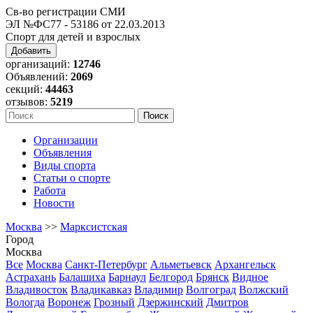
Св-во регистрации СМИ
ЭЛ №ФС77 - 53186 от 22.03.2013
Спорт для детей и взрослых
Добавить
организаций:
12746
Объявлений:
2069
секций:
44463
отзывов:
5219
Организации
Объявления
Виды спорта
Статьи о спорте
Работа
Новости
Москва
>>
Марксистская
Город
Москва
Все
Москва
Санкт-Петербург
Альметьевск
Архангельск
Астрахань
Балашиха
Барнаул
Белгород
Брянск
Видное
Владивосток
Владикавказ
Владимир
Волгоград
Волжский
Вологда
Воронеж
Грозный
Дзержинский
Дмитров