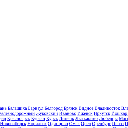
ань
Балашиха
Барнаул
Белгород
Брянск
Видное
Владивосток
Вла
Железнодорожный
Жуковский
Иваново
Ижевск
Иркутск
Йошкар
дар
Красноярск
Курган
Курск
Липецк
Лыткарино
Люберцы
Маг
Новосибирск
Норильск
Одинцово
Омск
Орел
Оренбург
Пенза
П