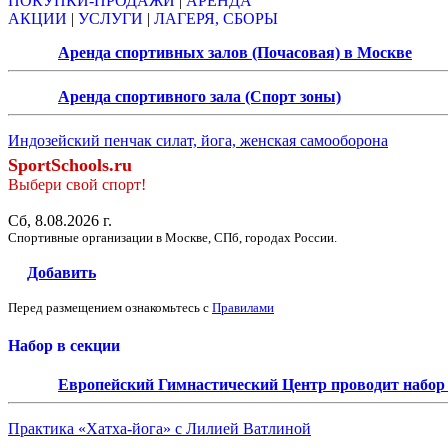
ПОКУПКИ-ПРОДАЖИ
|
АРЕНДА
АКЦИИ
|
УСЛУГИ
|
ЛАГЕРЯ, СБОРЫ
Аренда спортивных залов (Почасовая) в Москве
Аренда спортивного зала (Спорт зоны)
Индозейский пенчак силат, йога, женская самооборона
SportSchools.ru
Выбери свой спорт!
Сб, 8.08.2026 г.
Спортивные организации в Москве, СПб, городах России.
Добавить
Перед размещением ознакомьтесь с
Правилами
Набор в секции
Европейский Гимнастический Центр проводит набор д
Практика «Хатха-йога» с Лилией Ватлиной