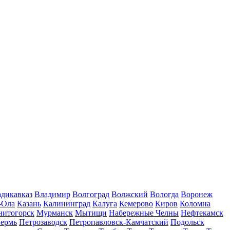
дикавказ
Владимир
Волгоград
Волжский
Вологда
Воронеж
-Ола
Казань
Калининград
Калуга
Кемерово
Киров
Коломна
нитогорск
Мурманск
Мытищи
Набережные Челны
Нефтекамск
ермь
Петрозаводск
Петропавловск-Камчатский
Подольск