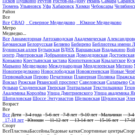
Псков
Пушкино
Реутов
Ростов-на-Дону
Рязань
Самара
Саранск
Тюмень
Ульяновск
Уфа
Хабаровск
Химки
Чебоксары
Челябинс
Район
Все
Все
СВАО
Северное Медведково
Южное Медведково
Метро
Медведко...
Все
Авиамоторная
Автозаводская
Академическая
Александров
Бауманская
Белорусская
Беляево
Бибирево
Библиотека имени 
Бунинская аллея
Бутырская
ВДНХ
Варшавская
Владыкино
Вой
центр
Дмитровская
Добрынинская
Домодедовская
Достоевская
Коньково
Крестьянская застава
Кропоткинская
Крылатское
Куз
Марьино
Медведково
Международная
Менделеевская
Митино
Новопеределкино
Новослободская
Новоясеневская
Новые Чер
Первомайская
Перово
Печатники
Планерная
Полянка
Пражска
Вокзал
Рижская
Рязанский проспект
Савеловская
Саларьево
Св
бульвар
Сходненская
Тверская
Театральная
Текстильщики
Техн
Академика Королёва
Улица Дмитриевского
Улица академика Я
Шипиловская
Шоссе Энтузиастов
Щелковская
Щукинская
Эле
Возраст
Все
Все
Дети
3-4 года
5-6 лет
7-8 лет
9-10 лет
Мальчики
3-4 
17-18 лет
Юноши
11-12 лет
13-14 лет
15-16 лет
17-18
Спорт
Все
Пластика
Бассейны
Ледовые катки
Спортивные центры
Спор