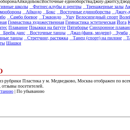
ооборона
Айкидо
Бокс
Восточные единоборства
Джиу-джитсу
Дзюд
ивные школы
Фитнес-клубы и центры
Тренажерные залы
Ак
амооборона
Айкидо
Бокс
Восточные единоборства
Джиу-д
бо
Самбо боевое
Тэквондо
Ушу
Велосипедный спорт
Воле
ная
Гимнастика художественная
Гимнастика эстетическая
Йога
атес
Плавание
Прыжки на батуте
Пятиборье
Синхронное плаван
Брейк данс
Восточные танцы
Джаз (фанк, модерн)
Зумба
ные танцы
Стретчинг, растяжка
Танец (спорт) на пилоне
Та
ты
Шашки
О
 из рубрики Пластика у м. Медведково, Москва отображен по вс
, отзывы посетителей.
станию
| По убыванию