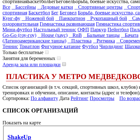
спортивная
Баскетбол
Бег
Беговел
Борьба, боевые искусства, сам
Все
Бассейны
Ледовые катки
Спортивные центры
Спорт
спортивная
Баскетбол
Бег
Беговел
Борьба, боевые искусства, с
Кунг-фу
Ножевой бой
Панкратион
Рукопашный бой
Сам
оздоровительная
Гимнастика развивающая
Гимнастика спортив
Мини-футбол
Настольный теннис
ОФП
Паркур
Пейнтбол
Пил
Go-Go (гоу-гоу)
House (хаус)
RnB
Бальные танцы
Бачата
(Латиноамериканские танцы)
Пластика
Ритмика
Современ
Теннис
Триатлон
Фигурное катание
Футбол
Чирлидинг
Шахма
Только бесплатные
Занятия для беременных
Аренда зала или площадки
ПЛАСТИКА У МЕТРО МЕДВЕДКОВ
Список организаций (в т.ч. секций, спортивных школ, клубов)
тренировках и обучении, описание, контакты (адрес и телефон)
Сортировка:
По алфавиту
Дата
Рейтинг
Просмотры
По возра
СПИСОК ОРГАНИЗАЦИЙ
Показать на карте
ShakeUp