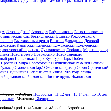
таврополь
Сургут
Таганрог
Тамбов
Тверь
Тольятти
Томск
Тула
)
Арбатская (фил.)
Аэропорт
Бабушкинская
Багратионовская
Ботанический Сад
Братиславская
Бульвар Рокоссовского
авочная
Выставочный центр
Выхино
Давыдково
Деловой
Каховская
Каширская
Киевская
Кожуховская
Коломенская
ермонтовский проспект
Лухмановская
Люблино
Марьина роща
спект
Новогиреево
Новокосино
Новокузнецкая
ный ряд
Павелецкая
Парк Культуры
Парк Победы
Проспект Мира
Профсоюзная
Пушкинская
Раменки
Речной
 бульвар
Смоленская (ар.)
Смоленская (фил.)
Сокол
Сретенский
вская
Тушинская
Тёплый стан
Улица 1905 года
Улица
ая
Чертановская
Чеховская
Чистые пруды
Чкаловская
7-8 лет
9-10 лет
Подростки
11-12 лет
13-14 лет
15-16 лет
зрослые
Мужчины
Женщины
робика
Акробатика
Альпинизм
Аэробика
Аэробика