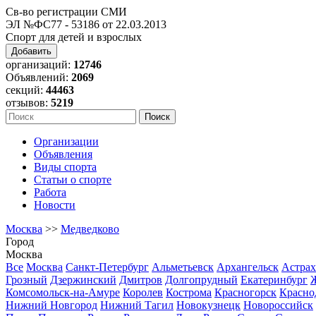
Св-во регистрации СМИ
ЭЛ №ФС77 - 53186 от 22.03.2013
Спорт для детей и взрослых
Добавить
организаций:
12746
Объявлений:
2069
секций:
44463
отзывов:
5219
Организации
Объявления
Виды спорта
Статьи о спорте
Работа
Новости
Москва
>>
Медведково
Город
Москва
Все
Москва
Санкт-Петербург
Альметьевск
Архангельск
Астрах
Грозный
Дзержинский
Дмитров
Долгопрудный
Екатеринбург
Комсомольск-на-Амуре
Королев
Кострома
Красногорск
Красно
Нижний Новгород
Нижний Тагил
Новокузнецк
Новороссийск