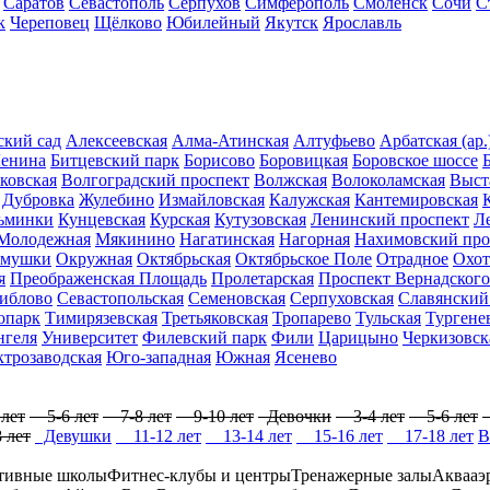
Саратов
Севастополь
Серпухов
Симферополь
Смоленск
Сочи
С
к
Череповец
Щёлково
Юбилейный
Якутск
Ярославль
ский сад
Алексеевская
Алма-Атинская
Алтуфьево
Арбатская (ар.
Ленина
Битцевский парк
Борисово
Боровицкая
Боровское шоссе
ковская
Волгоградский проспект
Волжская
Волоколамская
Выст
Дубровка
Жулебино
Измайловская
Калужская
Кантемировская
ьминки
Кунцевская
Курская
Кутузовская
Ленинский проспект
Л
Молодежная
Мякинино
Нагатинская
Нагорная
Нахимовский про
ёмушки
Окружная
Октябрьская
Октябрьское Поле
Отрадное
Охот
я
Преображенская Площадь
Пролетарская
Проспект Вернадского
иблово
Севастопольская
Семеновская
Серпуховская
Славянский
опарк
Тимирязевская
Третьяковская
Тропарево
Тульская
Тургене
нгеля
Университет
Филевский парк
Фили
Царицыно
Черкизовск
ктрозаводская
Юго-западная
Южная
Ясенево
лет
5-6 лет
7-8 лет
9-10 лет
Девочки
3-4 лет
5-6 лет
 лет
Девушки
11-12 лет
13-14 лет
15-16 лет
17-18 лет
В
тивные школы
Фитнес-клубы и центры
Тренажерные залы
Аквааэ