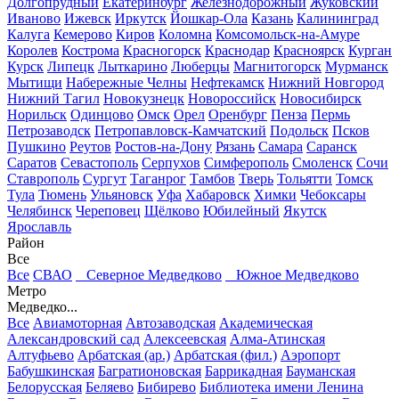
Долгопрудный
Екатеринбург
Железнодорожный
Жуковский
Иваново
Ижевск
Иркутск
Йошкар-Ола
Казань
Калининград
Калуга
Кемерово
Киров
Коломна
Комсомольск-на-Амуре
Королев
Кострома
Красногорск
Краснодар
Красноярск
Курган
Курск
Липецк
Лыткарино
Люберцы
Магнитогорск
Мурманск
Мытищи
Набережные Челны
Нефтекамск
Нижний Новгород
Нижний Тагил
Новокузнецк
Новороссийск
Новосибирск
Норильск
Одинцово
Омск
Орел
Оренбург
Пенза
Пермь
Петрозаводск
Петропавловск-Камчатский
Подольск
Псков
Пушкино
Реутов
Ростов-на-Дону
Рязань
Самара
Саранск
Саратов
Севастополь
Серпухов
Симферополь
Смоленск
Сочи
Ставрополь
Сургут
Таганрог
Тамбов
Тверь
Тольятти
Томск
Тула
Тюмень
Ульяновск
Уфа
Хабаровск
Химки
Чебоксары
Челябинск
Череповец
Щёлково
Юбилейный
Якутск
Ярославль
Район
Все
Все
СВАО
Северное Медведково
Южное Медведково
Метро
Медведко...
Все
Авиамоторная
Автозаводская
Академическая
Александровский сад
Алексеевская
Алма-Атинская
Алтуфьево
Арбатская (ар.)
Арбатская (фил.)
Аэропорт
Бабушкинская
Багратионовская
Баррикадная
Бауманская
Белорусская
Беляево
Бибирево
Библиотека имени Ленина