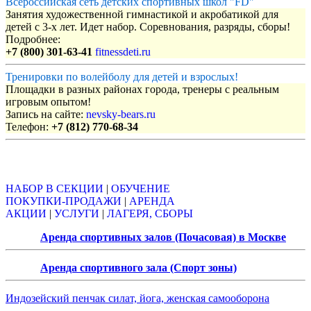
Всероссийская сеть детских спортивных школ "FD"
Занятия художественной гимнастикой и акробатикой для
детей с 3-х лет. Идет набор. Соревнования, разряды, сборы!
Подробнее:
+7 (800) 301-63-41
fitnessdeti.ru
Тренировки по волейболу для детей и взрослых!
Площадки в разных районах города, тренеры с реальным
игровым опытом!
Запись на сайте:
nevsky-bears.ru
Телефон:
+7 (812) 770-68-34
Объявления
НАБОР В СЕКЦИИ
|
ОБУЧЕНИЕ
ПОКУПКИ-ПРОДАЖИ
|
АРЕНДА
АКЦИИ
|
УСЛУГИ
|
ЛАГЕРЯ, СБОРЫ
Аренда спортивных залов (Почасовая) в Москве
Аренда спортивного зала (Спорт зоны)
Индозейский пенчак силат, йога, женская самооборона