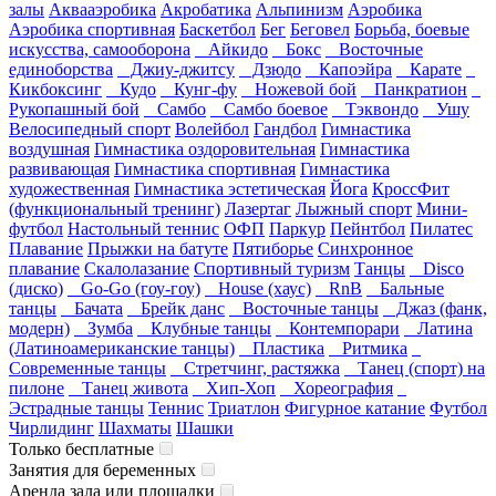
залы
Аквааэробика
Акробатика
Альпинизм
Аэробика
Аэробика спортивная
Баскетбол
Бег
Беговел
Борьба, боевые
искусства, самооборона
Айкидо
Бокс
Восточные
единоборства
Джиу-джитсу
Дзюдо
Капоэйра
Карате
Кикбоксинг
Кудо
Кунг-фу
Ножевой бой
Панкратион
Рукопашный бой
Самбо
Самбо боевое
Тэквондо
Ушу
Велосипедный спорт
Волейбол
Гандбол
Гимнастика
воздушная
Гимнастика оздоровительная
Гимнастика
развивающая
Гимнастика спортивная
Гимнастика
художественная
Гимнастика эстетическая
Йога
КроссФит
(функциональный тренинг)
Лазертаг
Лыжный спорт
Мини-
футбол
Настольный теннис
ОФП
Паркур
Пейнтбол
Пилатес
Плавание
Прыжки на батуте
Пятиборье
Синхронное
плавание
Скалолазание
Спортивный туризм
Танцы
Disco
(диско)
Go-Go (гоу-гоу)
House (хаус)
RnB
Бальные
танцы
Бачата
Брейк данс
Восточные танцы
Джаз (фанк,
модерн)
Зумба
Клубные танцы
Контемпорари
Латина
(Латиноамериканские танцы)
Пластика
Ритмика
Современные танцы
Стретчинг, растяжка
Танец (спорт) на
пилоне
Танец живота
Хип-Хоп
Хореография
Эстрадные танцы
Теннис
Триатлон
Фигурное катание
Футбол
Чирлидинг
Шахматы
Шашки
Только бесплатные
Занятия для беременных
Аренда зала или площадки