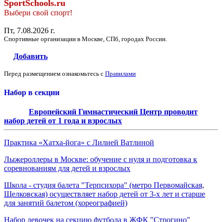
SportSchools.ru
Выбери свой спорт!
Пт, 7.08.2026 г.
Спортивные организации в Москве, СПб, городах России.
Добавить
Перед размещением ознакомьтесь с
Правилами
Набор в секции
Европейский Гимнастический Центр проводит
набор детей от 1 года и взрослых
Практика «Хатха-йога» с Лилией Ватлиной
Лыжероллеры в Москве: обучение с нуля и подготовка к
соревнованиям для детей и взрослых
Школа - студия балета "Терпсихора" (метро Первомайская,
Щелковская) осуществляет набор детей от 3-х лет и старше
для занятий балетом (хореографией)
Набор девочек на секцию футбола в ЖФК "Строгино"