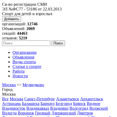
Св-во регистрации СМИ
ЭЛ №ФС77 - 53186 от 22.03.2013
Спорт для детей и взрослых
Добавить
организаций:
12746
Объявлений:
2069
секций:
44463
отзывов:
5219
Организации
Объявления
Виды спорта
Статьи о спорте
Работа
Новости
Москва
>>
Медведково
Город
Москва
Все
Москва
Санкт-Петербург
Альметьевск
Архангельск
Астрахань
Балашиха
Барнаул
Белгород
Брянск
Видное
Владивосток
Владикавказ
Владимир
Волгоград
Волжский
Вологда
Воронеж
Грозный
Дзержинский
Дмитров