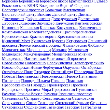
Борисово
Боровицкая
Боровское шоссе
Братиславская
Бульвар
Рокоссовского
ВДНХ
Владыкино
Водный Стадион
Волгоградский проспект
Волжская
Выставочная
Выставочный центр
Выхино
Деловой центр
Динамо
Дмитровская
Добрынинская
Домодедовская
Достоевская
Дубровка
Жулебино
Зябликово
Калужская
Кантемировская
Каховская
Каширская
Киевская
Кожуховская
Коломенская
Комсомольская
Красногвардейская
Краснопресненская
Красносельская
Красные ворота
Крестьянская застава
Кузнецкий Мост
Кунцевская
Курская
Кутузовская
Ленинский
проспект
Лермонтовский проспект
Лухмановская
Люблино
Марксистская
Марьина роща
Марьино
Маяковская
Медведково
Международная
Менделеевская
Митино
Молодежная
Нагатинская
Нахимовский проспект
Новогиреево
Новокосино
Новокузнецкая
Новопеределкино
Новослободская
Новые Черёмушки
Окружная
Октябрьская
Октябрьское Поле
Отрадное
Охотный ряд
Павелецкая
Парк
Победы
Партизанская
Первомайская
Перово
Печатники
Планерная
Площадь Ильича
Полянка
Пражская
Преображенская Площадь
Пролетарская
Проспект
Вернадского
Проспект Мира
Профсоюзная
Пушкинская
Раменки
Речной Вокзал
Римская
Рязанский проспект
Савеловская
Саларьево
Севастопольская
Семеновская
Серпуховская
Сокол
Солнцево
Сретенский бульвар
Строгино
Сухаревская
Сходненская
Таганская
Тверская
Театральная