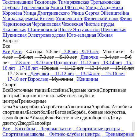
Текстильщики
Технопарк
Тимирязевская
Третьяковская
Трубная
Тургеневская
Улица 1905 года
Улица Академика
Королёва
Улица Дмитриевского
Улица Сергея Эйзенштейна
Улица академика Янгеля
Университет
Филевский парк
Фили
Черкизовская
Чертановская
Чеховская
Чистые пруды
Чкаловская
Шипиловская
Шоссе Энтузиастов
Щелковская
Щукинская
Электрозаводская
Юго-западная
Южная
Возраст
Все
Все
Дети
3-4 года
5-6 лет
7-8 лет
9-10 лет
Мальчики
3-
4 лет
5-6 лет
7-8 лет
9-10 лет
Девочки
3-4 лет
5-6
лет
7-8 лет
9-10 лет
Подростки
11-12 лет
13-14 лет
15-
16 лет
17-18 лет
Юноши
11-12 лет
13-14 лет
15-16 лет
17-18 лет
Девушки
11-12 лет
13-14 лет
15-16 лет
17-18 лет
Взрослые
Мужчины
Женщины
Спорт
Все
Восточные танцы
Бассейны
Ледовые катки
Спортивные
центры
Спортивные школы
Фитнес-клубы и
центры
Тренажерные
залы
Аквааэробика
Акробатика
Альпинизм
Аэробика
Аэробика
спортивная
Баскетбол
Бег
Беговел
Борьба, боевые искусства,
самооборона
Айкидо
Бокс
Восточные единоборства
Джиу-
джитсу
Дзюдо
Капоэйра
Все
Бассейны
Ледовые катки
Спортивные центры
Спортивные школы
Фитнес-клубы и центры
Тренажерные