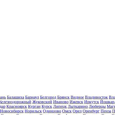
ань
Балашиха
Барнаул
Белгород
Брянск
Видное
Владивосток
Вла
Железнодорожный
Жуковский
Иваново
Ижевск
Иркутск
Йошкар
дар
Красноярск
Курган
Курск
Липецк
Лыткарино
Люберцы
Маг
Новосибирск
Норильск
Одинцово
Омск
Орел
Оренбург
Пенза
П