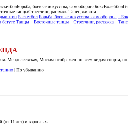
аскетбол
Борьба, боевые искусства, самооборона
Бокс
Волейбол
Ги
сточные танцы
Стретчинг, растяжка
Танец живота
дминтон
Баскетбол
Борьба, боевые искусства, самооборона
Бок
 батуте
Танцы
Восточные танцы
Стретчинг, растяжка
Танец
ЕНДА
у м. Менделеевская, Москва отображен по всем видам спорта, по
станию
| По убыванию
(от 11 лет) и взрослых.