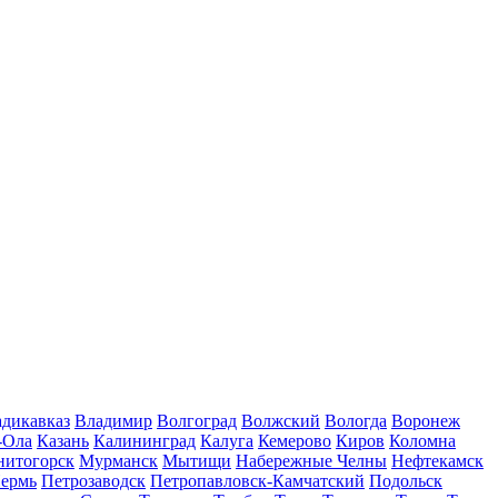
дикавказ
Владимир
Волгоград
Волжский
Вологда
Воронеж
-Ола
Казань
Калининград
Калуга
Кемерово
Киров
Коломна
нитогорск
Мурманск
Мытищи
Набережные Челны
Нефтекамск
ермь
Петрозаводск
Петропавловск-Камчатский
Подольск