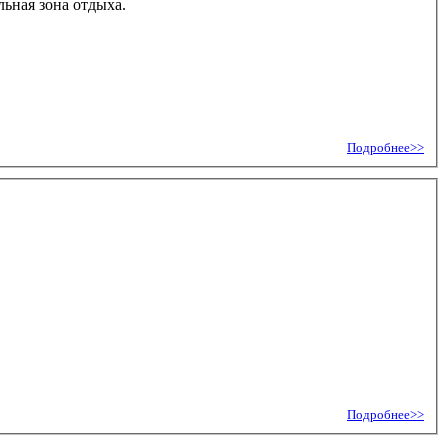
ющим приземлением в поролоновую яму. Так же к клубе есть специальная зона отдыха.
Подробнее>>
Подробнее>>