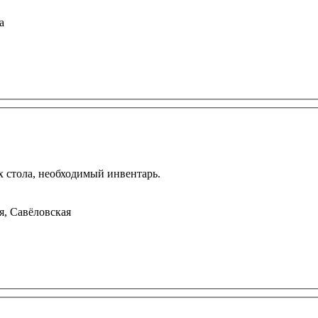
а
х стола, необходимый инвентарь.
я, Савёловская