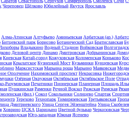
Саратов
Севастополь
Серпухов
Симферополь
Смоленск
Сочи
С
к
Череповец
Щёлково
Юбилейный
Якутск
Ярославль
Алма-Атинская
Алтуфьево
Аминьевская
Арбатская (ар.)
Арбатск
о
Битцевский парк
Борисово
Ботанический Сад
Братиславская
Бу
 Лихоборы
Владыкино
Водный Стадион
Войковская
Волгоградск
дково
Деловой центр
Динамо
Дмитровская
Добрынинская
Домод
я
Киевская
Китай-город
Кожуховская
Коломенская
Коньково
Ко
инская
Крылатское
Кузнецкий Мост
Кузьминки
Кунцевская
Курс
юблино
Марксистская
Марьина роща
Марьино
Маяковская
Медв
ное Ополчение
Нахимовский проспект
Некрасовка
Нижегородск
ёмушки
Озёрная
Окружная
Октябрьская
Октябрьское Поле
Отрад
ко-Разумовская
Печатники
Пионерская
Планерная
Площадь Иль
ная
Пушкинская
Раменки
Речной Вокзал
Рижская
Римская
Ряза
моленская (фил.)
Сокол
Сокольники
Солнцево
Спартак
Спортив
лецентр
Терехово
Технопарк
Тимирязевская
Третьяковская
Тропа
лица Дмитриевского
Улица Сергея Эйзенштейна
Улица Скобелев
я
Ховрино
ЦСКА
Царицыно
Цветной бульвар
Черкизовская
Чер
ктрозаводская
Юго-западная
Южная
Ясенево