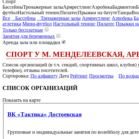
Спорт
Бассейны
Тренажерные залы
Армрестлинг
Аэробика
Бадминтон
Б
футбол
Настольный теннис
Пилатес
Прыжки на батуте
Танцы
Во
Все
Бассейны
Тренажерные залы
Армрестлинг
Аэробика
Ба
атлетика
Мини-футбол
Настольный теннис
Пилатес
Прыжки на
Только бесплатные
Занятия для беременных
Аренда зала или площадки
СПОРТ У М. МЕНДЕЛЕЕВСКАЯ, АР
Список организаций (в т.ч. секций, спортивных школ, клубов) 
телефон), отзывы посетителей.
Сортировка:
По алфавиту
Дата
Рейтинг
Просмотры
По возра
СПИСОК ОРГАНИЗАЦИЙ
Показать на карте
ВК «Тактика» Достоевская
Групповые и индивидуальные занятия по волейболу для детей 