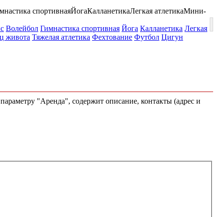
мнастика спортивная
Йога
Калланетика
Легкая атлетика
Мини-
с
Волейбол
Гимнастика спортивная
Йога
Калланетика
Легкая
 живота
Тяжелая атлетика
Фехтование
Футбол
Цигун
 параметру "Аренда", содержит описание, контакты (адрес и