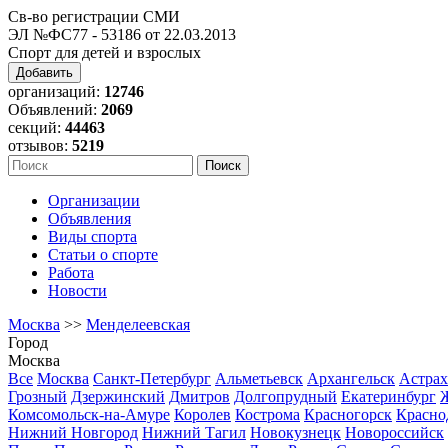
Св-во регистрации СМИ
ЭЛ №ФС77 - 53186 от 22.03.2013
Спорт для детей и взрослых
Добавить
организаций:
12746
Объявлений:
2069
секций:
44463
отзывов:
5219
Организации
Объявления
Виды спорта
Статьи о спорте
Работа
Новости
Москва
>>
Менделеевская
Город
Москва
Все
Москва
Санкт-Петербург
Альметьевск
Архангельск
Астрах
Грозный
Дзержинский
Дмитров
Долгопрудный
Екатеринбург
Комсомольск-на-Амуре
Королев
Кострома
Красногорск
Красно
Нижний Новгород
Нижний Тагил
Новокузнецк
Новороссийск