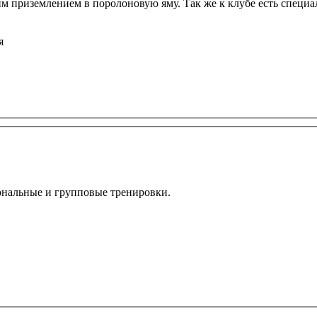
"трюковой" для отработки сложных элементов с последу
я
ональные и групповые тренировки.