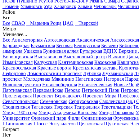
Псков
Пушкино
Реутов
Ростов-на-Дону
Рязань
Самара
Саранск
Тюмень
Ульяновск
Уфа
Хабаровск
Химки
Чебоксары
Челябинс
Район
Все
Все
СВАО
Марьина Роща
ЦАО
Тверской
Метро
Менделее...
Все
Авиамоторная
Автозаводская
Академическая
Алексеевская
Баррикадная
Бауманская
Беговая
Белорусская
Беляево
Бибирев
адмирала Ушакова
Бунинская аллея
Бутырская
ВДНХ
Верхние
Воронцовская
Выставочная
Выставочный центр
Выхино
Давы
Измайловская
Калужская
Кантемировская
Каховская
Каширска
Красносельская
Красные ворота
Крестьянская застава
Кропотк
Лефортово
Ломоносовский проспект
Лубянка
Лухмановская
Л
проспект
Молодежная
Мякинино
Нагатинская
Нагорная
Народ
Новопеределкино
Новослободская
Новоясеневская
Новые Чер
Партизанская
Первомайская
Перово
Петровский Парк
Петровс
Пролетарская
Проспект Вернадского
Проспект Мира
Профсоюз
Севастопольская
Семеновская
Серпуховская
Смоленская (ар.)
С
Сходненская
Таганская
Тверская
Театральная
Текстильщики
Те
Улица 1905 года
Улица Академика Королёва
Улица Горчакова
У
Университет
Филевский парк
Фили
Фонвизинская
Фрунзенска
Шипиловская
Шоссе Энтузиастов
Щелковская
Щукинская
Эле
Возраст
Нет