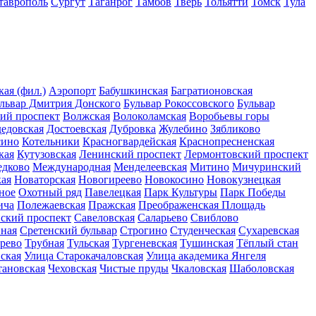
таврополь
Сургут
Таганрог
Тамбов
Тверь
Тольятти
Томск
Тула
ая (фил.)
Аэропорт
Бабушкинская
Багратионовская
львар Дмитрия Донского
Бульвар Рокоссовского
Бульвар
ий проспект
Волжская
Волоколамская
Воробьевы горы
едовская
Достоевская
Дубровка
Жулебино
Зябликово
сино
Котельники
Красногвардейская
Краснопресненская
кая
Кутузовская
Ленинский проспект
Лермонтовский проспект
едково
Международная
Менделеевская
Митино
Мичуринский
ая
Новаторская
Новогиреево
Новокосино
Новокузнецкая
ное
Охотный ряд
Павелецкая
Парк Культуры
Парк Победы
ича
Полежаевская
Пражская
Преображенская Площадь
нский проспект
Савеловская
Саларьево
Свиблово
ная
Сретенский бульвар
Строгино
Студенческая
Сухаревская
рево
Трубная
Тульская
Тургеневская
Тушинская
Тёплый стан
ская
Улица Старокачаловская
Улица академика Янгеля
тановская
Чеховская
Чистые пруды
Чкаловская
Шаболовская