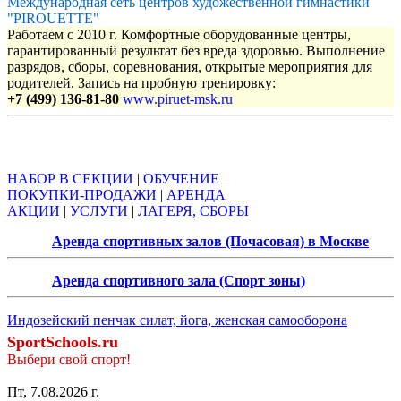
Международная сеть центров художественной гимнастики
"PIROUETTE"
Работаем с 2010 г. Комфортные оборудованные центры,
гарантированный результат без вреда здоровью. Выполнение
разрядов, сборы, соревнования, открытые мероприятия для
родителей. Запись на пробную тренировку:
+7 (499) 136-81-80
www.piruet-msk.ru
Объявления
НАБОР В СЕКЦИИ
|
ОБУЧЕНИЕ
ПОКУПКИ-ПРОДАЖИ
|
АРЕНДА
АКЦИИ
|
УСЛУГИ
|
ЛАГЕРЯ, СБОРЫ
Аренда спортивных залов (Почасовая) в Москве
Аренда спортивного зала (Спорт зоны)
Индозейский пенчак силат, йога, женская самооборона
SportSchools.ru
Выбери свой спорт!
Пт, 7.08.2026 г.