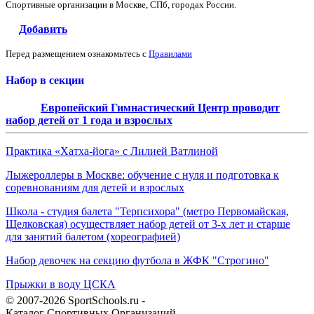
Спортивные организации в Москве, СПб, городах России.
Добавить
Перед размещением ознакомьтесь с
Правилами
Набор в секции
Европейский Гимнастический Центр проводит
набор детей от 1 года и взрослых
Практика «Хатха-йога» с Лилией Ватлиной
Лыжероллеры в Москве: обучение с нуля и подготовка к
соревнованиям для детей и взрослых
Школа - студия балета "Терпсихора" (метро Первомайская,
Щелковская) осуществляет набор детей от 3-х лет и старше
для занятий балетом (хореографией)
Набор девочек на секцию футбола в ЖФК "Строгино"
Прыжки в воду ЦСКА
© 2007-2026 SportSchools.ru -
Каталог Спортивных Организаций