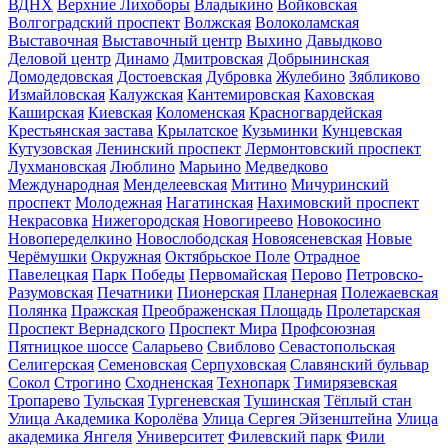
ВДНХ
Верхние Лихоборы
Владыкино
Войковская
Волгоградский проспект
Волжская
Волоколамская
Выставочная
Выставочный центр
Выхино
Давыдково
Деловой центр
Динамо
Дмитровская
Добрынинская
Домодедовская
Достоевская
Дубровка
Жулебино
Зябликово
Измайловская
Калужская
Кантемировская
Каховская
Каширская
Киевская
Коломенская
Красногвардейская
Крестьянская застава
Крылатское
Кузьминки
Кунцевская
Кутузовская
Ленинский проспект
Лермонтовский проспект
Лухмановская
Люблино
Марьино
Медведково
Международная
Менделеевская
Митино
Мичуринский
проспект
Молодежная
Нагатинская
Нахимовский проспект
Некрасовка
Нижегородская
Новогиреево
Новокосино
Новопеределкино
Новослободская
Новоясеневская
Новые
Черёмушки
Окружная
Октябрьское Поле
Отрадное
Павелецкая
Парк Победы
Первомайская
Перово
Петровско-
Разумовская
Печатники
Пионерская
Планерная
Полежаевская
Полянка
Пражская
Преображенская Площадь
Пролетарская
Проспект Вернадского
Проспект Мира
Профсоюзная
Пятницкое шоссе
Саларьево
Свиблово
Севастопольская
Селигерская
Семеновская
Серпуховская
Славянский бульвар
Сокол
Строгино
Сходненская
Технопарк
Тимирязевская
Тропарево
Тульская
Тургеневская
Тушинская
Тёплый стан
Улица Академика Королёва
Улица Сергея Эйзенштейна
Улица
академика Янгеля
Университет
Филевский парк
Фили