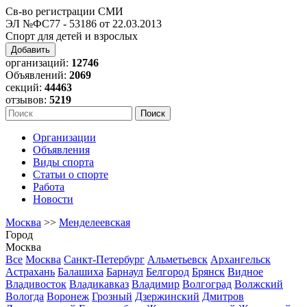
Св-во регистрации СМИ
ЭЛ №ФС77 - 53186 от 22.03.2013
Спорт для детей и взрослых
Добавить
организаций:
12746
Объявлений:
2069
секций:
44463
отзывов:
5219
Организации
Объявления
Виды спорта
Статьи о спорте
Работа
Новости
Москва
>>
Менделеевская
Город
Москва
Все
Москва
Санкт-Петербург
Альметьевск
Архангельск
Астрахань
Балашиха
Барнаул
Белгород
Брянск
Видное
Владивосток
Владикавказ
Владимир
Волгоград
Волжский
Вологда
Воронеж
Грозный
Дзержинский
Дмитров