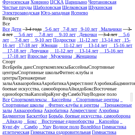
Фрунзенская
Ховрино
ЦСКА
Царицыно
Чертановская
Чистые пруды
Шаболовская
Щелковская
Щукинская
Электрозаводская
Юго-западная
Ясенево
Возраст
Все
Все
Дети
3-4 года
5-6 лет
7-8 лет
9-10 лет
Мальчики
3-
4 лет
5-6 лет
7-8 лет
9-10 лет
Девочки
3-4 лет
5-6
лет
7-8 лет
9-10 лет
Подростки
11-12 лет
13-14 лет
15-
16 лет
17-18 лет
Юноши
11-12 лет
13-14 лет
15-16 лет
17-18 лет
Девушки
11-12 лет
13-14 лет
15-16 лет
17-18 лет
Взрослые
Мужчины
Женщины
Спорт
Все
Брейк данс
Спорткомплексы
Бассейны
Спортивные
центры
Спортивные школы
Фитнес-клубы и
центры
Тренажерные
залы
Аквааэробика
Акробатика
Армрестлинг
Аэробика
Бадминто
боевые искусства, самооборона
Айкидо
Бокс
Восточные
единоборства
Капоэйра
Кунг-фу
Самбо
Ушу
Водное поло
Все
Спорткомплексы
Бассейны
Спортивные центры
Спортивные школы
Фитнес-клубы и центры
Тренажерные
залы
Аквааэробика
Акробатика
Армрестлинг
Аэробика
Бадминтон
Баскетбол
Борьба, боевые искусства, самооборона
Айкидо
Бокс
Восточные единоборства
Капоэйра
Кунг-фу
Самбо
Ушу
Водное поло
Волейбол
Гимнастика
атлетическая
Гимнастика оздоровительная
Гимнастика