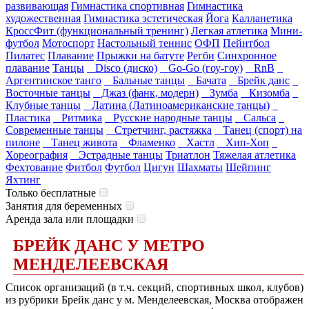
развивающая
Гимнастика спортивная
Гимнастика
художественная
Гимнастика эстетическая
Йога
Калланетика
КроссФит (функциональный тренинг)
Легкая атлетика
Мини-
футбол
Мотоспорт
Настольный теннис
ОФП
Пейнтбол
Пилатес
Плавание
Прыжки на батуте
Регби
Синхронное
плавание
Танцы
Disco (диско)
Go-Go (гоу-гоу)
RnB
Аргентинское танго
Бальные танцы
Бачата
Брейк данс
Восточные танцы
Джаз (фанк, модерн)
Зумба
Кизомба
Клубные танцы
Латина (Латиноамериканские танцы)
Пластика
Ритмика
Русские народные танцы
Сальса
Современные танцы
Стретчинг, растяжка
Танец (спорт) на
пилоне
Танец живота
Фламенко
Хастл
Хип-Хоп
Хореография
Эстрадные танцы
Триатлон
Тяжелая атлетика
Фехтование
Фитбол
Футбол
Цигун
Шахматы
Шейпинг
Яхтинг
Только бесплатные
Занятия для беременных
Аренда зала или площадки
БРЕЙК ДАНС У МЕТРО
МЕНДЕЛЕЕВСКАЯ
Список организаций (в т.ч. секций, спортивных школ, клубов)
из рубрики Брейк данс у м. Менделеевская, Москва отображен