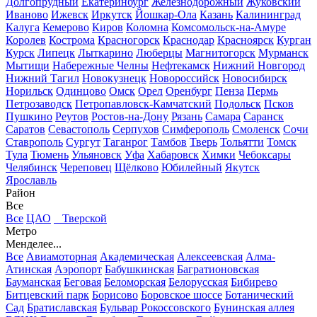
Долгопрудный
Екатеринбург
Железнодорожный
Жуковский
Иваново
Ижевск
Иркутск
Йошкар-Ола
Казань
Калининград
Калуга
Кемерово
Киров
Коломна
Комсомольск-на-Амуре
Королев
Кострома
Красногорск
Краснодар
Красноярск
Курган
Курск
Липецк
Лыткарино
Люберцы
Магнитогорск
Мурманск
Мытищи
Набережные Челны
Нефтекамск
Нижний Новгород
Нижний Тагил
Новокузнецк
Новороссийск
Новосибирск
Норильск
Одинцово
Омск
Орел
Оренбург
Пенза
Пермь
Петрозаводск
Петропавловск-Камчатский
Подольск
Псков
Пушкино
Реутов
Ростов-на-Дону
Рязань
Самара
Саранск
Саратов
Севастополь
Серпухов
Симферополь
Смоленск
Сочи
Ставрополь
Сургут
Таганрог
Тамбов
Тверь
Тольятти
Томск
Тула
Тюмень
Ульяновск
Уфа
Хабаровск
Химки
Чебоксары
Челябинск
Череповец
Щёлково
Юбилейный
Якутск
Ярославль
Район
Все
Все
ЦАО
Тверской
Метро
Менделее...
Все
Авиамоторная
Академическая
Алексеевская
Алма-
Атинская
Аэропорт
Бабушкинская
Багратионовская
Бауманская
Беговая
Беломорская
Белорусская
Бибирево
Битцевский парк
Борисово
Боровское шоссе
Ботанический
Сад
Братиславская
Бульвар Рокоссовского
Бунинская аллея