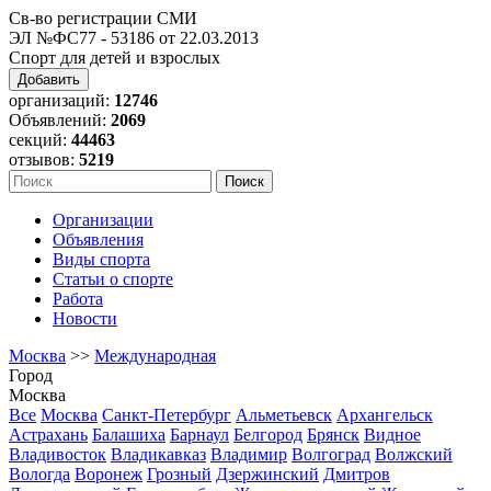
Св-во регистрации СМИ
ЭЛ №ФС77 - 53186 от 22.03.2013
Спорт для детей и взрослых
Добавить
организаций:
12746
Объявлений:
2069
секций:
44463
отзывов:
5219
Организации
Объявления
Виды спорта
Статьи о спорте
Работа
Новости
Москва
>>
Международная
Город
Москва
Все
Москва
Санкт-Петербург
Альметьевск
Архангельск
Астрахань
Балашиха
Барнаул
Белгород
Брянск
Видное
Владивосток
Владикавказ
Владимир
Волгоград
Волжский
Вологда
Воронеж
Грозный
Дзержинский
Дмитров