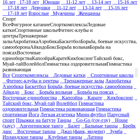
16 лет
17-18 лет
Юноши
11-12 лет
13-14 лет
15-16 лет
17-18 лет
Девушки
11-12 лет
13-14 лет
15-16 лет
17-18 лет
Взрослые
Мужчины
Женщины
Спорт
Все
Фигурное катание
Спорткомплексы
Ледовые
катки
Спортивные школы
Фитнес-клубы и
центры
Тренажерные
залы
Акробатика
Аэробика
Баскетбол
Борьба, боевые искусства,
самооборона
Айкидо
Бокс
Борьба вольная
Борьба на
поясах
Восточные
единоборства
Капоэйра
Карате
Кикбоксинг
Тайский бокс,
Муай-тай
Волейбол
Гимнастика оздоровительная
Гимнастика
развивающая
Все
Спорткомплексы
Ледовые катки
Спортивные школы
Фитнес-клубы и центры
Тренажерные залы
Акробатика
Аэробика
Баскетбол
Борьба, боевые искусства, самооборона
Айкидо
Бокс
Борьба вольная
Борьба на поясах
Восточные единоборства
Капоэйра
Карате
Кикбоксинг
Тайский бокс, Муай-тай
Волейбол
Гимнастика
оздоровительная
Гимнастика развивающая
Гимнастика
спортивная
Йога
Легкая атлетика
Мини-футбол
Парусный
спорт
Прыжки на батуте
Танцы
Go-Go (гоу-гоу)
House
(хаус)
Аргентинское танго
Балет
Бальные танцы
Брейк
данс
Восточные танцы
Джаз (фанк, модерн)
Зумба
Ирландские танцы
Клубные танцы
Латина