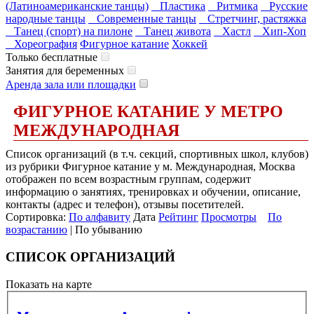
(Латиноамериканские танцы)
Пластика
Ритмика
Русские
народные танцы
Современные танцы
Стретчинг, растяжка
Танец (спорт) на пилоне
Танец живота
Хастл
Хип-Хоп
Хореография
Фигурное катание
Хоккей
Только бесплатные
Занятия для беременных
Аренда зала или площадки
ФИГУРНОЕ КАТАНИЕ У МЕТРО
МЕЖДУНАРОДНАЯ
Список организаций (в т.ч. секций, спортивных школ, клубов)
из рубрики Фигурное катание у м. Международная, Москва
отображен по всем возрастным группам, содержит
информацию о занятиях, тренировках и обучении, описание,
контакты (адрес и телефон), отзывы посетителей.
Сортировка:
По алфавиту
Дата
Рейтинг
Просмотры
По
возрастанию
| По убыванию
СПИСОК ОРГАНИЗАЦИЙ
Показать на карте