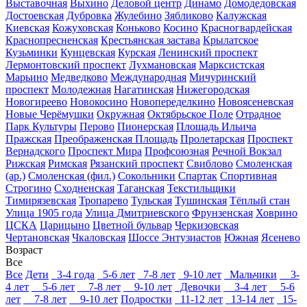
Выставочная
Выхино
Деловой центр
Динамо
Домодедовская
Достоевская
Дубровка
Жулебино
Зябликово
Калужская
Киевская
Кожуховская
Коньково
Косино
Красногвардейская
Краснопресненская
Крестьянская застава
Крылатское
Кузьминки
Кунцевская
Курская
Ленинский проспект
Лермонтовский проспект
Лухмановская
Марксистская
Марьино
Медведково
Международная
Мичуринский
проспект
Молодежная
Нагатинская
Нижегородская
Новогиреево
Новокосино
Новопеределкино
Новоясеневская
Новые Черёмушки
Окружная
Октябрьское Поле
Отрадное
Парк Культуры
Перово
Пионерская
Площадь Ильича
Пражская
Преображенская Площадь
Пролетарская
Проспект
Вернадского
Проспект Мира
Профсоюзная
Речной Вокзал
Рижская
Римская
Рязанский проспект
Свиблово
Смоленская
(ар.)
Смоленская (фил.)
Сокольники
Спартак
Спортивная
Строгино
Сходненская
Таганская
Текстильщики
Тимирязевская
Тропарево
Тульская
Тушинская
Тёплый стан
Улица 1905 года
Улица Дмитриевского
Фрунзенская
Ховрино
ЦСКА
Царицыно
Цветной бульвар
Черкизовская
Чертановская
Чкаловская
Шоссе Энтузиастов
Южная
Ясенево
Возраст
Все
Все
Дети
3-4 года
5-6 лет
7-8 лет
9-10 лет
Мальчики
3-
4 лет
5-6 лет
7-8 лет
9-10 лет
Девочки
3-4 лет
5-6
лет
7-8 лет
9-10 лет
Подростки
11-12 лет
13-14 лет
15-