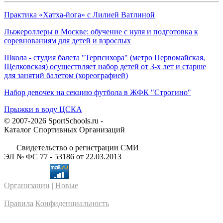
Практика «Хатха-йога» с Лилией Ватлиной
Лыжероллеры в Москве: обучение с нуля и подготовка к
соревнованиям для детей и взрослых
Школа - студия балета "Терпсихора" (метро Первомайская,
Щелковская) осуществляет набор детей от 3-х лет и старше
для занятий балетом (хореографией)
Набор девочек на секцию футбола в ЖФК "Строгино"
Прыжки в воду ЦСКА
© 2007-2026 SportSchools.ru -
Каталог Спортивных Организаций
Свидетельство о регистрации СМИ
ЭЛ № ФС 77 - 53186 от 22.03.2013
Организации
| Новые
Правила
Конфиденциальность