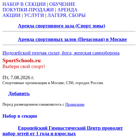
НАБОР В СЕКЦИИ
|
ОБУЧЕНИЕ
ПОКУПКИ-ПРОДАЖИ
|
АРЕНДА
АКЦИИ
|
УСЛУГИ
|
ЛАГЕРЯ, СБОРЫ
Аренда спортивного зала (Спорт зоны)
Аренда спортивных залов (Почасовая) в Москве
Индозейский пенчак силат, йога, женская самооборона
SportSchools.ru
Выбери свой спорт!
Пт, 7.08.2026 г.
Спортивные организации в Москве, СПб, городах России.
Добавить
Перед размещением ознакомьтесь с
Правилами
Набор в секции
Европейский Гимнастический Центр проводит
набор детей от 1 года и взрослых