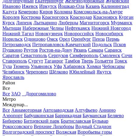
Долгопрудный
Екатеринбург
Железнодорожный
Жуковский
Иваново
Ижевск
Иркутск
Йошкар-Ола
Казань
Калининград
Калуга
Кемерово
Киров
Коломна
Комсомольск-на-Амуре
Королев
Кострома
Красногорск
Краснодар
Красноярск
Курган
Курск
Липецк
Лыткарино
Люберцы
Магнитогорск
Мурманск
Мытищи
Набережные Челны
Нефтекамск
Нижний Новгород
Нижний Тагил
Новокузнецк
Новороссийск
Новосибирск
Норильск
Одинцово
Омск
Орел
Оренбург
Пенза
Пермь
Петрозаводск
Петропавловск-Камчатский
Подольск
Псков
Пушкино
Реутов
Ростов-на-Дону
Рязань
Самара
Саранск
Саратов
Севастополь
Серпухов
Симферополь
Смоленск
Сочи
Ставрополь
Сургут
Таганрог
Тамбов
Тверь
Тольятти
Томск
Тула
Тюмень
Ульяновск
Уфа
Хабаровск
Химки
Чебоксары
Челябинск
Череповец
Щёлково
Юбилейный
Якутск
Ярославль
Район
Все
Все
ЗАО
Дорогомилово
Метро
Междунар...
Все
Авиамоторная
Автозаводская
Алтуфьево
Аннино
Аэропорт
Бабушкинская
Баррикадная
Бауманская
Беляево
Бибирево
Битцевский парк
Братиславская
Бульвар
Рокоссовского
Верхние Лихоборы
Водный Стадион
Волгоградский проспект
Волжская
Воробьевы горы