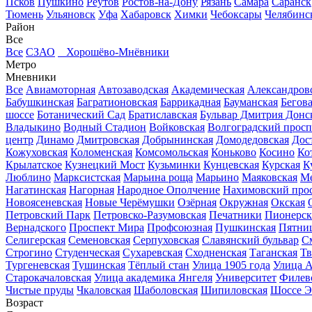
Псков
Пушкино
Реутов
Ростов-на-Дону
Рязань
Самара
Саранск
Тюмень
Ульяновск
Уфа
Хабаровск
Химки
Чебоксары
Челябинс
Район
Все
Все
СЗАО
Хорошёво-Мнёвники
Метро
Мневники
Все
Авиамоторная
Автозаводская
Академическая
Александров
Бабушкинская
Багратионовская
Баррикадная
Бауманская
Бегов
шоссе
Ботанический Сад
Братиславская
Бульвар Дмитрия Донс
Владыкино
Водный Стадион
Войковская
Волгоградский просп
центр
Динамо
Дмитровская
Добрынинская
Домодедовская
Дос
Кожуховская
Коломенская
Комсомольская
Коньково
Косино
Ко
Крылатское
Кузнецкий Мост
Кузьминки
Кунцевская
Курская
К
Люблино
Марксистская
Марьина роща
Марьино
Маяковская
Ме
Нагатинская
Нагорная
Народное Ополчение
Нахимовский про
Новоясеневская
Новые Черёмушки
Озёрная
Окружная
Окская
Петровский Парк
Петровско-Разумовская
Печатники
Пионерск
Вернадского
Проспект Мира
Профсоюзная
Пушкинская
Пятниц
Селигерская
Семеновская
Серпуховская
Славянский бульвар
См
Строгино
Студенческая
Сухаревская
Сходненская
Таганская
Тв
Тургеневская
Тушинская
Тёплый стан
Улица 1905 года
Улица А
Старокачаловская
Улица академика Янгеля
Университет
Филев
Чистые пруды
Чкаловская
Шаболовская
Шипиловская
Шоссе Э
Возраст