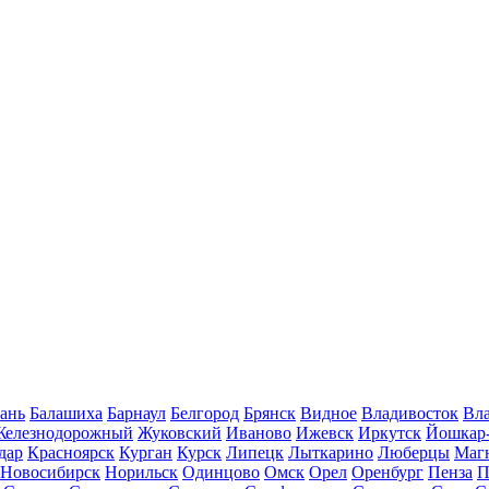
ань
Балашиха
Барнаул
Белгород
Брянск
Видное
Владивосток
Вла
Железнодорожный
Жуковский
Иваново
Ижевск
Иркутск
Йошкар
дар
Красноярск
Курган
Курск
Липецк
Лыткарино
Люберцы
Маг
Новосибирск
Норильск
Одинцово
Омск
Орел
Оренбург
Пенза
П