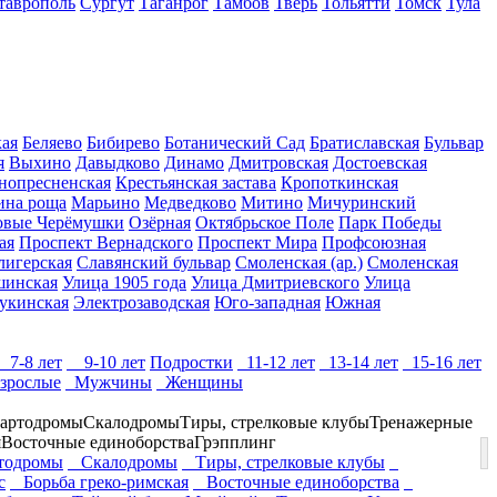
таврополь
Сургут
Таганрог
Тамбов
Тверь
Тольятти
Томск
Тула
кая
Беляево
Бибирево
Ботанический Сад
Братиславская
Бульвар
я
Выхино
Давыдково
Динамо
Дмитровская
Достоевская
нопресненская
Крестьянская застава
Кропоткинская
ина роща
Марьино
Медведково
Митино
Мичуринский
овые Черёмушки
Озёрная
Октябрьское Поле
Парк Победы
ая
Проспект Вернадского
Проспект Мира
Профсоюзная
лигерская
Славянский бульвар
Смоленская (ар.)
Смоленская
шинская
Улица 1905 года
Улица Дмитриевского
Улица
укинская
Электрозаводская
Юго-западная
Южная
7-8 лет
9-10 лет
Подростки
11-12 лет
13-14 лет
15-16 лет
зрослые
Мужчины
Женщины
артодромы
Скалодромы
Тиры, стрелковые клубы
Тренажерные
я
Восточные единоборства
Грэпплинг
одромы
Скалодромы
Тиры, стрелковые клубы
с
Борьба греко-римская
Восточные единоборства