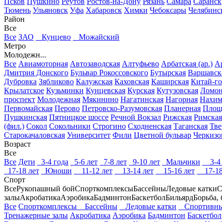
Псков
Пушкино
Реутов
Ростов-на-Дону
Рязань
Самара
Саранск
Тюмень
Ульяновск
Уфа
Хабаровск
Химки
Чебоксары
Челябинс
Район
Все
Все
ЗАО
Кунцево
Можайский
Метро
Молодежн...
Все
Авиамоторная
Автозаводская
Алтуфьево
Арбатская (ар.)
Ар
Дмитрия Донского
Бульвар Рокоссовского
Бутырская
Варшавск
Дубровка
Зябликово
Калужская
Каховская
Каширская
Китай-г
Крылатское
Кузьминки
Кунцевская
Курская
Кутузовская
Ломон
проспект
Молодежная
Мякинино
Нагатинская
Нагорная
Нахим
Первомайская
Перово
Петровско-Разумовская
Планерная
Площ
Пушкинская
Пятницкое шоссе
Речной Вокзал
Рижская
Римская
(фил.)
Сокол
Сокольники
Строгино
Сходненская
Таганская
Тве
Старокачаловская
Университет
Фили
Цветной бульвар
Черкизо
Возраст
Все
Все
Дети
3-4 года
5-6 лет
7-8 лет
9-10 лет
Мальчики
3-4 
17-18 лет
Юноши
11-12 лет
13-14 лет
15-16 лет
17-18
Спорт
Все
Рукопашный бой
Спорткомплексы
Бассейны
Ледовые катки
С
залы
Акробатика
Аэробика
Бадминтон
Баскетбол
Бильярд
Борьба,
Все
Спорткомплексы
Бассейны
Ледовые катки
Спортивны
Тренажерные залы
Акробатика
Аэробика
Бадминтон
Баскетбол