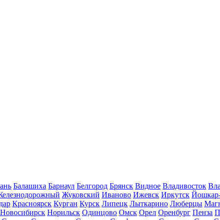
ань
Балашиха
Барнаул
Белгород
Брянск
Видное
Владивосток
Вла
Железнодорожный
Жуковский
Иваново
Ижевск
Иркутск
Йошкар
дар
Красноярск
Курган
Курск
Липецк
Лыткарино
Люберцы
Маг
Новосибирск
Норильск
Одинцово
Омск
Орел
Оренбург
Пенза
П