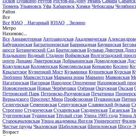
Псков
Пушкино
Реутов
Ростов-на-Дону
Рязань
Самара
Саранск
Тюмень
Ульяновск
Уфа
Хабаровск
Химки
Чебоксары
Челябинс
Район
Все
Все
ЮАО
Нагорный
ЮЗАО
Зюзино
Метро
Нахимовс...
Все
Авиамоторная
Автозаводская
Академическая
Александров
Бабушкинская
Багратионовская
Баррикадная
Бауманская
Бегов
шоссе
Ботанический Сад
Братиславская
Бульвар Дмитрия Донс
Владыкино
Водный Стадион
Войковская
Волгоградский просп
центр
Динамо
Дмитровская
Добрынинская
Домодедовская
Дос
Кожуховская
Коломенская
Комсомольская
Коньково
Косино
Ко
Крылатское
Кузнецкий Мост
Кузьминки
Кунцевская
Курская
К
Люблино
Марксистская
Марьина роща
Марьино
Маяковская
Ме
Нагатинская
Нагорная
Народное Ополчение
Нахимовский про
Новоясеневская
Новые Черёмушки
Озёрная
Окружная
Окская
Петровский Парк
Петровско-Разумовская
Печатники
Пионерск
Вернадского
Проспект Мира
Профсоюзная
Пушкинская
Пятниц
Селигерская
Семеновская
Серпуховская
Славянский бульвар
См
Строгино
Студенческая
Сухаревская
Сходненская
Таганская
Тв
Тургеневская
Тушинская
Тёплый стан
Улица 1905 года
Улица А
Старокачаловская
Улица академика Янгеля
Университет
Филев
Чистые пруды
Чкаловская
Шаболовская
Шипиловская
Шоссе Э
Возраст