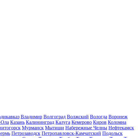
дикавказ
Владимир
Волгоград
Волжский
Вологда
Воронеж
-Ола
Казань
Калининград
Калуга
Кемерово
Киров
Коломна
нитогорск
Мурманск
Мытищи
Набережные Челны
Нефтекамск
ермь
Петрозаводск
Петропавловск-Камчатский
Подольск