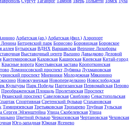
таврополь
Сургут
Таганрог
Тамбов
Тверь
Тольятти
Томск
Тула
Аннино
Арбатская (ар.)
Арбатская (фил.)
Аэропорт
 Ленина
Битцевский парк
Борисово
Боровицкая
Боровское
я аллея
Бутырская
ВДНХ
Варшавская
Верхние Лихоборы
ставочная
Выставочный центр
Выхино
Давыдково
Деловой
я
Кантемировская
Каховская
Каширская
Киевская
Китай-город
я
Красные ворота
Крестьянская застава
Кропоткинская
тово
Ломоносовский проспект
Лубянка
Лухмановская
уринский проспект
Мневники
Молодежная
Мякинино
окосино
Новокузнецкая
Новопеределкино
Новослободская
рк Культуры
Парк Победы
Партизанская
Первомайская
Перово
Преображенская Площадь
Пролетарская
Проспект
я
Рязанский проспект
Савеловская
Свиблово
Севастопольская
Спартак
Спортивная
Сретенский бульвар
Стахановская
к
Тимирязевская
Третьяковская
Тропарево
Трубная
Тульская
а Сергея Эйзенштейна
Улица Скобелевская
Улица
рицыно
Цветной бульвар
Черкизовская
Чертановская
Чеховская
очная
Юго-западная
Южная
Ясенево