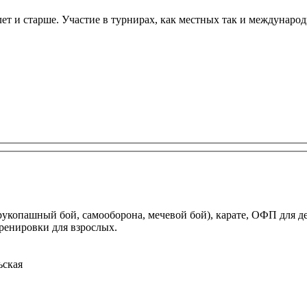
лет и старше. Участие в турнирах, как местных так и междунаро
укопашный бой, самооборона, мечевой бой), карате, ОФП для дет
тренировки для взрослых.
ьская