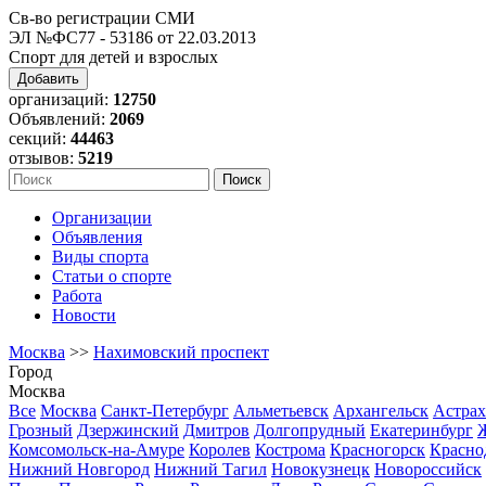
Св-во регистрации СМИ
ЭЛ №ФС77 - 53186 от 22.03.2013
Спорт для детей и взрослых
Добавить
организаций:
12750
Объявлений:
2069
секций:
44463
отзывов:
5219
Организации
Объявления
Виды спорта
Статьи о спорте
Работа
Новости
Москва
>>
Нахимовский проспект
Город
Москва
Все
Москва
Санкт-Петербург
Альметьевск
Архангельск
Астрах
Грозный
Дзержинский
Дмитров
Долгопрудный
Екатеринбург
Комсомольск-на-Амуре
Королев
Кострома
Красногорск
Красно
Нижний Новгород
Нижний Тагил
Новокузнецк
Новороссийск