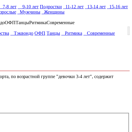
7-8 лет
9-10 лет
Подростки
11-12 лет
13-14 лет
15-16 лет
зрослые
Мужчины
Женщины
до
ОФП
Танцы
Ритмика
Современные
ства
Тэквондо
ОФП
Танцы
Ритмика
Современные
рта, по возрастной группе "девочки 3-4 лет", содержит