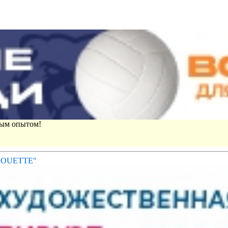
вым опытом!
IROUETTE"