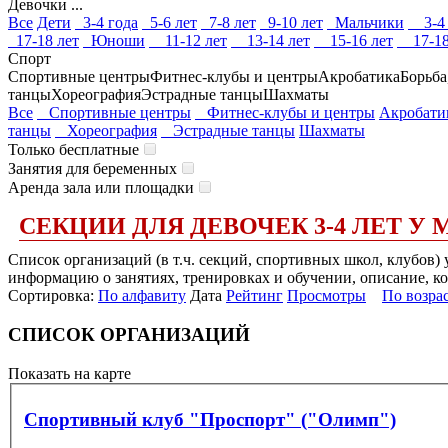
Девочки ...
Все
Дети
3-4 года
5-6 лет
7-8 лет
9-10 лет
Мальчики
3-4 
17-18 лет
Юноши
11-12 лет
13-14 лет
15-16 лет
17-18
Спорт
Спортивные центры
Фитнес-клубы и центры
Акробатика
Борьба
танцы
Хореография
Эстрадные танцы
Шахматы
Все
Спортивные центры
Фитнес-клубы и центры
Акробати
танцы
Хореография
Эстрадные танцы
Шахматы
Только бесплатные
Занятия для беременных
Аренда зала или площадки
СЕКЦИИ ДЛЯ ДЕВОЧЕК 3-4 ЛЕТ У
Список организаций (в т.ч. секций, спортивных школ, клубов) 
информацию о занятиях, тренировках и обучении, описание, ко
Сортировка:
По алфавиту
Дата
Рейтинг
Просмотры
По возра
СПИСОК ОРГАНИЗАЦИЙ
Показать на карте
Спортивный клуб "Проспорт" ("Олимп")