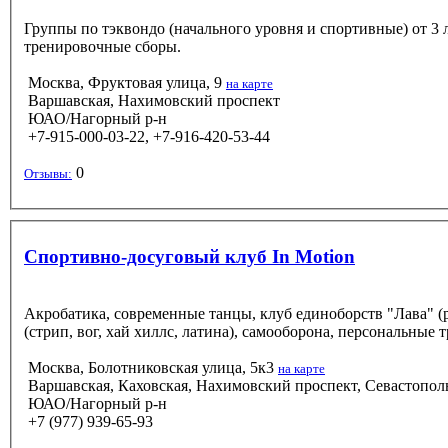
Группы по тэквондо (начального уровня и спортивные) от 3 
тренировочные сборы.
Москва, Фруктовая улица, 9
на карте
Варшавская, Нахимовский проспект
ЮАО/Нагорный р-н
+7-915-000-03-22, +7-916-420-53-44
0
Отзывы:
Спортивно-досуговый клуб In Motion
Акробатика, современные танцы, клуб единоборств "Лава" (р
(стрип, вог, хай хиллс, латина), самооборона, персональные 
Москва, Болотниковская улица, 5к3
на карте
Варшавская, Каховская, Нахимовский проспект, Севастопол
ЮАО/Нагорный р-н
+7 (977) 939-65-93