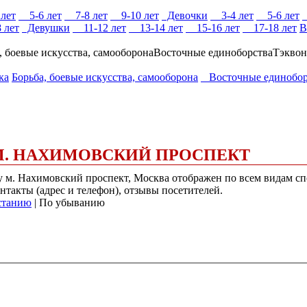
лет
5-6 лет
7-8 лет
9-10 лет
Девочки
3-4 лет
5-6 лет
 лет
Девушки
11-12 лет
13-14 лет
15-16 лет
17-18 лет
В
, боевые искусства, самооборона
Восточные единоборства
Тэквон
ка
Борьба, боевые искусства, самооборона
Восточные единобор
 М. НАХИМОВСКИЙ ПРОСПЕКТ
у м. Нахимовский проспект, Москва отображен по всем видам спо
нтакты (адрес и телефон), отзывы посетителей.
станию
| По убыванию