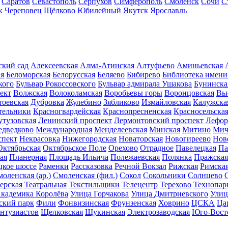
Саратов
Севастополь
Серпухов
Симферополь
Смоленск
Сочи
С
к
Череповец
Щёлково
Юбилейный
Якутск
Ярославль
ский сад
Алексеевская
Алма-Атинская
Алтуфьево
Аминьевская
ая
Беломорская
Белорусская
Беляево
Бибирево
Библиотека имени
кого
Бульвар Рокоссовского
Бульвар адмирала Ушакова
Бунинска
ект
Волжская
Волоколамская
Воробьевы горы
Воронцовская
Вы
тоевская
Дубровка
Жулебино
Зябликово
Измайловская
Калужска
тельники
Красногвардейская
Краснопресненская
Красносельска
утузовская
Ленинский проспект
Лермонтовский проспект
Лефор
дведково
Международная
Менделеевская
Минская
Митино
Мич
спект
Некрасовка
Нижегородская
Новаторская
Новогиреево
Нов
Октябрьская
Октябрьское Поле
Орехово
Отрадное
Павелецкая
Па
ая
Планерная
Площадь Ильича
Полежаевская
Полянка
Пражская
кое шоссе
Раменки
Рассказовка
Речной Вокзал
Рижская
Римска
оленская (ар.)
Смоленская (фил.)
Сокол
Сокольники
Солнцево
ерская
Театральная
Текстильщики
Телецентр
Терехово
Технопар
кадемика Королёва
Улица Горчакова
Улица Дмитриевского
Улиц
ский парк
Фили
Фонвизинская
Фрунзенская
Ховрино
ЦСКА
Ца
нтузиастов
Щелковская
Щукинская
Электрозаводская
Юго-Вост