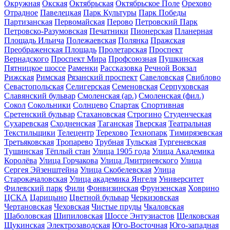
Окружная
Окская
Октябрьская
Октябрьское Поле
Орехово
Отрадное
Павелецкая
Парк Культуры
Парк Победы
Партизанская
Первомайская
Перово
Петровский Парк
Петровско-Разумовская
Печатники
Пионерская
Планерная
Площадь Ильича
Полежаевская
Полянка
Пражская
Преображенская Площадь
Пролетарская
Проспект
Вернадского
Проспект Мира
Профсоюзная
Пушкинская
Пятницкое шоссе
Раменки
Рассказовка
Речной Вокзал
Рижская
Римская
Рязанский проспект
Савеловская
Свиблово
Севастопольская
Селигерская
Семеновская
Серпуховская
Славянский бульвар
Смоленская (ар.)
Смоленская (фил.)
Сокол
Сокольники
Солнцево
Спартак
Спортивная
Сретенский бульвар
Стахановская
Строгино
Студенческая
Сухаревская
Сходненская
Таганская
Тверская
Театральная
Текстильщики
Телецентр
Терехово
Технопарк
Тимирязевская
Третьяковская
Тропарево
Трубная
Тульская
Тургеневская
Тушинская
Тёплый стан
Улица 1905 года
Улица Академика
Королёва
Улица Горчакова
Улица Дмитриевского
Улица
Сергея Эйзенштейна
Улица Скобелевская
Улица
Старокачаловская
Улица академика Янгеля
Университет
Филевский парк
Фили
Фонвизинская
Фрунзенская
Ховрино
ЦСКА
Царицыно
Цветной бульвар
Черкизовская
Чертановская
Чеховская
Чистые пруды
Чкаловская
Шаболовская
Шипиловская
Шоссе Энтузиастов
Щелковская
Щукинская
Электрозаводская
Юго-Восточная
Юго-западная