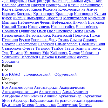
Долгопрудный
Екатеринбург
Железнодорожный
Жуковский
Иваново
Ижевск
Иркутск
Йошкар-Ола
Казань
Калининград
Калуга
Кемерово
Киров
Коломна
Комсомольск-на-Амуре
Королев
Кострома
Красногорск
Краснодар
Красноярск
Курган
Курск
Липецк
Лыткарино
Люберцы
Магнитогорск
Мурманск
Мытищи
Набережные Челны
Нефтекамск
Нижний Новгород
Нижний Тагил
Новокузнецк
Новороссийск
Новосибирск
Норильск
Одинцово
Омск
Орел
Оренбург
Пенза
Пермь
Петрозаводск
Петропавловск-Камчатский
Подольск
Псков
Пушкино
Реутов
Ростов-на-Дону
Рязань
Самара
Саранск
Саратов
Севастополь
Серпухов
Симферополь
Смоленск
Сочи
Ставрополь
Сургут
Таганрог
Тамбов
Тверь
Тольятти
Томск
Тула
Тюмень
Ульяновск
Уфа
Хабаровск
Химки
Чебоксары
Челябинск
Череповец
Щёлково
Юбилейный
Якутск
Ярославль
Район
Все
Все
ЮЗАО
Ломоносовский
Обручевский
Метро
Новаторс...
Все
Авиамоторная
Автозаводская
Академическая
Александровский сад
Алексеевская
Алма-Атинская
Алтуфьево
Аминьевская
Аннино
Арбатская (ар.)
Арбатская
(фил.)
Аэропорт
Бабушкинская
Багратионовская
Баррикадная
Бауманская
Беговая
Беломорская
Белорусская
Беляево