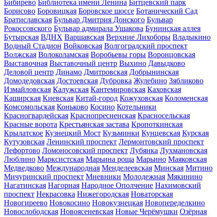
Бибирево
Библиотека имени Ленина
Битцевский парк
Борисово
Боровицкая
Боровское шоссе
Ботанический Сад
Братиславская
Бульвар Дмитрия Донского
Бульвар
Рокоссовского
Бульвар адмирала Ушакова
Бунинская аллея
Бутырская
ВДНХ
Варшавская
Верхние Лихоборы
Владыкино
Водный Стадион
Войковская
Волгоградский проспект
Волжская
Волоколамская
Воробьевы горы
Воронцовская
Выставочная
Выставочный центр
Выхино
Давыдково
Деловой центр
Динамо
Дмитровская
Добрынинская
Домодедовская
Достоевская
Дубровка
Жулебино
Зябликово
Измайловская
Калужская
Кантемировская
Каховская
Каширская
Киевская
Китай-город
Кожуховская
Коломенская
Комсомольская
Коньково
Косино
Котельники
Красногвардейская
Краснопресненская
Красносельская
Красные ворота
Крестьянская застава
Кропоткинская
Крылатское
Кузнецкий Мост
Кузьминки
Кунцевская
Курская
Кутузовская
Ленинский проспект
Лермонтовский проспект
Лефортово
Ломоносовский проспект
Лубянка
Лухмановская
Люблино
Марксистская
Марьина роща
Марьино
Маяковская
Медведково
Международная
Менделеевская
Минская
Митино
Мичуринский проспект
Мневники
Молодежная
Мякинино
Нагатинская
Нагорная
Народное Ополчение
Нахимовский
проспект
Некрасовка
Нижегородская
Новаторская
Новогиреево
Новокосино
Новокузнецкая
Новопеределкино
Новослободская
Новоясеневская
Новые Черёмушки
Озёрная