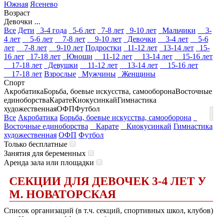
Южная
Ясенево
Возраст
Девочки ...
Все
Дети
3-4 года
5-6 лет
7-8 лет
9-10 лет
Мальчики
3-
4 лет
5-6 лет
7-8 лет
9-10 лет
Девочки
3-4 лет
5-6
лет
7-8 лет
9-10 лет
Подростки
11-12 лет
13-14 лет
15-
16 лет
17-18 лет
Юноши
11-12 лет
13-14 лет
15-16 лет
17-18 лет
Девушки
11-12 лет
13-14 лет
15-16 лет
17-18 лет
Взрослые
Мужчины
Женщины
Спорт
Акробатика
Борьба, боевые искусства, самооборона
Восточные
единоборства
Карате
Киокусинкай
Гимнастика
художественная
ОФП
Футбол
Все
Акробатика
Борьба, боевые искусства, самооборона
Восточные единоборства
Карате
Киокусинкай
Гимнастика
художественная
ОФП
Футбол
Только бесплатные
Занятия для беременных
Аренда зала или площадки
СЕКЦИИ ДЛЯ ДЕВОЧЕК 3-4 ЛЕТ У
М. НОВАТОРСКАЯ
Список организаций (в т.ч. секций, спортивных школ, клубов)