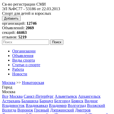
Св-во регистрации СМИ
ЭЛ №ФС77 - 53186 от 22.03.2013
Спорт для детей и взрослых
Добавить
организаций:
12746
Объявлений:
2069
секций:
44463
отзывов:
5219
Организации
Объявления
Виды спорта
Статьи о спорте
Работа
Новости
Москва
>>
Новаторская
Город
Москва
Все
Москва
Санкт-Петербург
Альметьевск
Архангельск
Астрахань
Балашиха
Барнаул
Белгород
Брянск
Видное
Владивосток
Владикавказ
Владимир
Волгоград
Волжский
Вологда
Воронеж
Грозный
Дзержинский
Дмитров