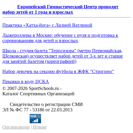
Европейский Гимнастический Центр проводит
набор детей от 1 года и взрослых
Практика «Хатха-йога» с Лилией Ватлиной
Лыжероллеры в Москве: обучение с нуля и подготовка к
соревнованиям для детей и взрослых
Школа - студия балета "Терпсихора" (метро Первомайская,
Щелковская) осуществляет набор детей от 3-х лет и старше
для занятий балетом (хореографией)
Набор девочек на секцию футбола в ЖФК "Строгино"
Прыжки в воду ЦСКА
© 2007-2026 SportSchools.ru -
Каталог Спортивных Организаций
Свидетельство о регистрации СМИ
ЭЛ № ФС 77 - 53186 от 22.03.2013
Организации
| Новые