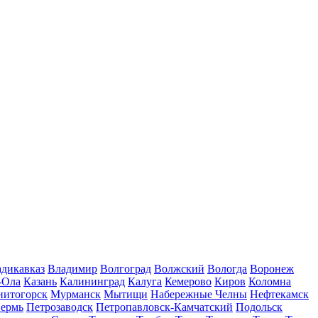
дикавказ
Владимир
Волгоград
Волжский
Вологда
Воронеж
-Ола
Казань
Калининград
Калуга
Кемерово
Киров
Коломна
нитогорск
Мурманск
Мытищи
Набережные Челны
Нефтекамск
ермь
Петрозаводск
Петропавловск-Камчатский
Подольск