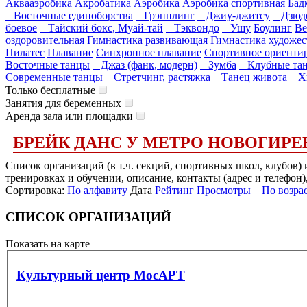
Аквааэробика
Акробатика
Аэробика
Аэробика спортивная
Бад
Восточные единоборства
Грэпплинг
Джиу-джитсу
Дзюд
боевое
Тайский бокс, Муай-тай
Тэквондо
Ушу
Боулинг
Ве
оздоровительная
Гимнастика развивающая
Гимнастика художес
Пилатес
Плавание
Синхронное плавание
Спортивное ориенти
Восточные танцы
Джаз (фанк, модерн)
Зумба
Клубные та
Современные танцы
Стретчинг, растяжка
Танец живота
Хи
Только бесплатные
Занятия для беременных
Аренда зала или площадки
БРЕЙК ДАНС У МЕТРО НОВОГИРЕ
Список организаций (в т.ч. секций, спортивных школ, клубов)
тренировках и обучении, описание, контакты (адрес и телефон)
Сортировка:
По алфавиту
Дата
Рейтинг
Просмотры
По возра
СПИСОК ОРГАНИЗАЦИЙ
Показать на карте
Культурный центр МосАРТ