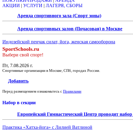
ПОКУПКИ-ПРОДАЖИ
|
АРЕНДА
АКЦИИ
|
УСЛУГИ
|
ЛАГЕРЯ, СБОРЫ
Аренда спортивного зала (Спорт зоны)
Аренда спортивных залов (Почасовая) в Москве
Индозейский пенчак силат, йога, женская самооборона
SportSchools.ru
Выбери свой спорт!
Пт, 7.08.2026 г.
Спортивные организации в Москве, СПб, городах России.
Добавить
Перед размещением ознакомьтесь с
Правилами
Набор в секции
Европейский Гимнастический Центр проводит набор д
Практика «Хатха-йога» с Лилией Ватлиной