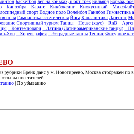
минтон
Баскетбол
Бег на коньках, шорт-трек
Бильярд
Борьба, бо
о
Капоэйра
Карате
Кикбоксинг
Киокусинкай
МиксФайт
лосипедный спорт
Водное поло
Волейбол
Гандбол
Гимнастика а
твенная
Гимнастика эстетическая
Йога
Калланетика
Лазертаг
Ми
рование
Спортивный туризм
Танцы
House (хаус)
RnB
Аргент
нцы
Контемпорари
Латина (Латиноамериканские танцы)
Пла
п-Хоп
Хореография
Эстрадные танцы
Теннис
Фигурное кат
ЕВО
 из рубрики Брейк данс у м. Новогиреево, Москва отображен по
, отзывы посетителей.
станию
| По убыванию