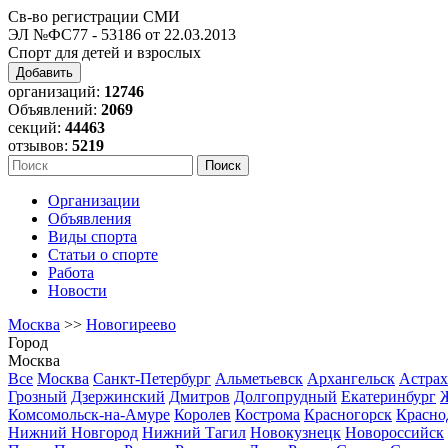
Св-во регистрации СМИ
ЭЛ №ФС77 - 53186 от 22.03.2013
Спорт для детей и взрослых
Добавить
организаций:
12746
Объявлений:
2069
секций:
44463
отзывов:
5219
Организации
Объявления
Виды спорта
Статьи о спорте
Работа
Новости
Москва
>>
Новогиреево
Город
Москва
Все
Москва
Санкт-Петербург
Альметьевск
Архангельск
Астрах
Грозный
Дзержинский
Дмитров
Долгопрудный
Екатеринбург
Комсомольск-на-Амуре
Королев
Кострома
Красногорск
Красно
Нижний Новгород
Нижний Тагил
Новокузнецк
Новороссийск