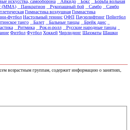
евые искусства, самооборона
Айкидо
Бокс
Борьба вольная
 (ММА)
Панкратион
Рукопашный бой
Самбо
Самбо
тлетическая
Гимнастика воздушная
Гимнастика
ни-футбол
Настольный теннис
ОФП
Пауэрлифтинг
Пейнтбол
инское танго
Балет
Бальные танцы
Брейк данс
стика
Ритмика
Рок-н-ролл
Русские народные танцы
ание
Фитбол
Футбол
Хоккей
Чирлидинг
Шахматы
Шашки
 всем возрастным группам, содержит информацию о занятиях,