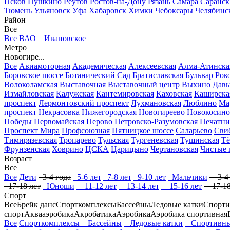
Псков
Пушкино
Реутов
Ростов-на-Дону
Рязань
Самара
Саранск
Тюмень
Ульяновск
Уфа
Хабаровск
Химки
Чебоксары
Челябинс
Район
Все
Все
ВАО
Ивановское
Метро
Новогире...
Все
Авиамоторная
Академическая
Алексеевская
Алма-Атинска
Боровское шоссе
Ботанический Сад
Братиславская
Бульвар Рок
Волоколамская
Выставочная
Выставочный центр
Выхино
Давы
Измайловская
Калужская
Кантемировская
Каховская
Каширска
проспект
Лермонтовский проспект
Лухмановская
Люблино
Ма
проспект
Некрасовка
Нижегородская
Новогиреево
Новокосино
Победы
Первомайская
Перово
Петровско-Разумовская
Печатн
Проспект Мира
Профсоюзная
Пятницкое шоссе
Саларьево
Сви
Тимирязевская
Тропарево
Тульская
Тургеневская
Тушинская
Тё
Фрунзенская
Ховрино
ЦСКА
Царицыно
Чертановская
Чистые 
Возраст
Все
Все
Дети
3-4 года
5-6 лет
7-8 лет
9-10 лет
Мальчики
3-4 
17-18 лет
Юноши
11-12 лет
13-14 лет
15-16 лет
17-18
Спорт
Все
Брейк данс
Спорткомплексы
Бассейны
Ледовые катки
Спорти
спорт
Аквааэробика
Акробатика
Аэробика
Аэробика спортивная
Все
Спорткомплексы
Бассейны
Ледовые катки
Спортивны