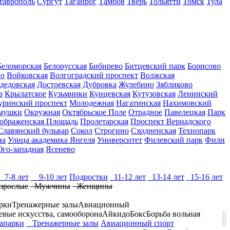
таврополь
Сургут
Таганрог
Тамбов
Тверь
Тольятти
Томск
Тула
Беломорская
Белорусская
Бибирево
Битцевский парк
Борисово
но
Войковская
Волгоградский проспект
Волжская
дедовская
Достоевская
Дубровка
Жулебино
Зябликово
а
Крылатское
Кузьминки
Кунцевская
Кутузовская
Ленинский
ринский проспект
Молодежная
Нагатинская
Нахимовский
мушки
Окружная
Октябрьское Поле
Отрадное
Павелецкая
Парк
ображенская Площадь
Пролетарская
Проспект Вернадского
Славянский бульвар
Сокол
Строгино
Сходненская
Технопарк
на
Улица академика Янгеля
Университет
Филевский парк
Фили
го-западная
Ясенево
7-8 лет
9-10 лет
Подростки
11-12 лет
13-14 лет
15-16 лет
зрослые
Мужчины
Женщины
рки
Тренажерные залы
Авиационный
оевые искусства, самооборона
Айкидо
Бокс
Борьба вольная
парки
Тренажерные залы
Авиационный спорт