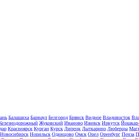
ань
Балашиха
Барнаул
Белгород
Брянск
Видное
Владивосток
Вла
Железнодорожный
Жуковский
Иваново
Ижевск
Иркутск
Йошкар
дар
Красноярск
Курган
Курск
Липецк
Лыткарино
Люберцы
Маг
Новосибирск
Норильск
Одинцово
Омск
Орел
Оренбург
Пенза
П