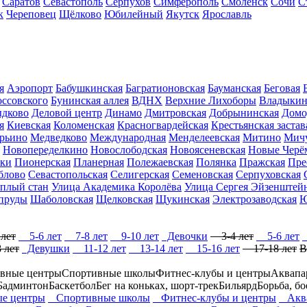
Саратов
Севастополь
Серпухов
Симферополь
Смоленск
Сочи
С
к
Череповец
Щёлково
Юбилейный
Якутск
Ярославль
я
Аэропорт
Бабушкинская
Багратионовская
Бауманская
Беговая
оссовского
Бунинская аллея
ВДНХ
Верхние Лихоборы
Владыки
дково
Деловой центр
Динамо
Дмитровская
Добрынинская
Домо
я
Киевская
Коломенская
Красногвардейская
Крестьянская застав
рьино
Медведково
Международная
Менделеевская
Митино
Мичу
Новопеределкино
Новослободская
Новоясеневская
Новые Черё
ики
Пионерская
Планерная
Полежаевская
Полянка
Пражская
Пре
блово
Севастопольская
Селигерская
Семеновская
Серпуховская
плый стан
Улица Академика Королёва
Улица Сергея Эйзенштей
пруды
Шаболовская
Щелковская
Щукинская
Электрозаводская
Ю
лет
5-6 лет
7-8 лет
9-10 лет
Девочки
3-4 лет
5-6 лет
 лет
Девушки
11-12 лет
13-14 лет
15-16 лет
17-18 лет
В
вные центры
Спортивные школы
Фитнес-клубы и центры
Аквапа
Бадминтон
Баскетбол
Бег на коньках, шорт-трек
Бильярд
Борьба, б
е центры
Спортивные школы
Фитнес-клубы и центры
Аква