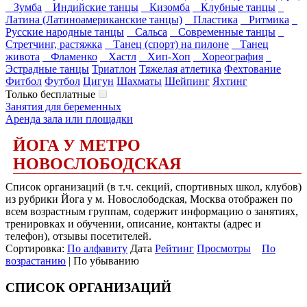
Зумба
Индийские танцы
Кизомба
Клубные танцы
Латина (Латиноамериканские танцы)
Пластика
Ритмика
Русские народные танцы
Сальса
Современные танцы
Стретчинг, растяжка
Танец (спорт) на пилоне
Танец
живота
Фламенко
Хастл
Хип-Хоп
Хореография
Эстрадные танцы
Триатлон
Тяжелая атлетика
Фехтование
Фитбол
Футбол
Цигун
Шахматы
Шейпинг
Яхтинг
Только бесплатные
Занятия для беременных
Аренда зала или площадки
ЙОГА У МЕТРО
НОВОСЛОБОДСКАЯ
Список организаций (в т.ч. секций, спортивных школ, клубов)
из рубрики Йога у м. Новослободская, Москва отображен по
всем возрастным группам, содержит информацию о занятиях,
тренировках и обучении, описание, контакты (адрес и
телефон), отзывы посетителей.
Сортировка:
По алфавиту
Дата
Рейтинг
Просмотры
По
возрастанию
| По убыванию
СПИСОК ОРГАНИЗАЦИЙ