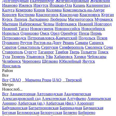
Долгопрудный
Екатеринбург
Железнодорожный
Жуковский
Иваново
Ижевск
Иркутск
Йошкар-Ола
Казань
Калининград
Калуга
Кемерово
Киров
Коломна
Комсомольск-на-Амуре
Королев
Кострома
Красногорск
Краснодар
Красноярск
Курган
Курск
Липецк
Лыткарино
Люберцы
Магнитогорск
Мурманск
Мытищи
Набережные Челны
Нефтекамск
Нижний Новгород
Нижний Тагил
Новокузнецк
Новороссийск
Новосибирск
Норильск
Одинцово
Омск
Орел
Оренбург
Пенза
Пермь
Петрозаводск
Петропавловск-Камчатский
Подольск
Псков
Пушкино
Реутов
Ростов-на-Дону
Рязань
Самара
Саранск
Саратов
Севастополь
Серпухов
Симферополь
Смоленск
Сочи
Ставрополь
Сургут
Таганрог
Тамбов
Тверь
Тольятти
Томск
Тула
Тюмень
Ульяновск
Уфа
Хабаровск
Химки
Чебоксары
Челябинск
Череповец
Щёлково
Юбилейный
Якутск
Ярославль
Район
Все
Все
СВАО
Марьина Роща
ЦАО
Тверской
Метро
Новослоб...
Все
Авиамоторная
Автозаводская
Академическая
Александровский сад
Алексеевская
Алтуфьево
Аминьевская
Аннино
Арбатская (ар.)
Арбатская (фил.)
Аэропорт
Бабушкинская
Багратионовская
Баррикадная
Бауманская
Беговая
Беломорская
Белорусская
Беляево
Бибирево