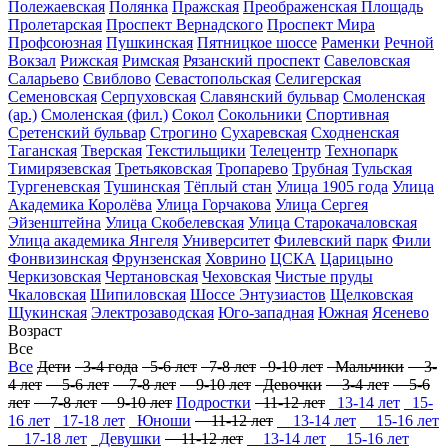
Полежаевская
Полянка
Пражская
Преображенская Площадь
Пролетарская
Проспект Вернадского
Проспект Мира
Профсоюзная
Пушкинская
Пятницкое шоссе
Раменки
Речной
Вокзал
Рижская
Римская
Рязанский проспект
Савеловская
Саларьево
Свиблово
Севастопольская
Селигерская
Семеновская
Серпуховская
Славянский бульвар
Смоленская
(ар.)
Смоленская (фил.)
Сокол
Сокольники
Спортивная
Сретенский бульвар
Строгино
Сухаревская
Сходненская
Таганская
Тверская
Текстильщики
Телецентр
Технопарк
Тимирязевская
Третьяковская
Тропарево
Трубная
Тульская
Тургеневская
Тушинская
Тёплый стан
Улица 1905 года
Улица
Академика Королёва
Улица Горчакова
Улица Сергея
Эйзенштейна
Улица Скобелевская
Улица Старокачаловская
Улица академика Янгеля
Университет
Филевский парк
Фили
Фонвизинская
Фрунзенская
Ховрино
ЦСКА
Царицыно
Черкизовская
Чертановская
Чеховская
Чистые пруды
Чкаловская
Шипиловская
Шоссе Энтузиастов
Щелковская
Щукинская
Электрозаводская
Юго-западная
Южная
Ясенево
Возраст
Все
Все
Дети
3-4 года
5-6 лет
7-8 лет
9-10 лет
Мальчики
3-
4 лет
5-6 лет
7-8 лет
9-10 лет
Девочки
3-4 лет
5-6
лет
7-8 лет
9-10 лет
Подростки
11-12 лет
13-14 лет
15-
16 лет
17-18 лет
Юноши
11-12 лет
13-14 лет
15-16 лет
17-18 лет
Девушки
11-12 лет
13-14 лет
15-16 лет