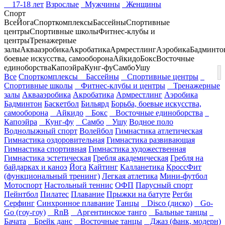
17-18 лет
Взрослые
Мужчины
Женщины
Спорт
Все
Йога
Спорткомплексы
Бассейны
Спортивные
центры
Спортивные школы
Фитнес-клубы и
центры
Тренажерные
залы
Аквааэробика
Акробатика
Армрестлинг
Аэробика
Бадминто
боевые искусства, самооборона
Айкидо
Бокс
Восточные
единоборства
Капоэйра
Кунг-фу
Самбо
Ушу
Все
Спорткомплексы
Бассейны
Спортивные центры
Спортивные школы
Фитнес-клубы и центры
Тренажерные
залы
Аквааэробика
Акробатика
Армрестлинг
Аэробика
Бадминтон
Баскетбол
Бильярд
Борьба, боевые искусства,
самооборона
Айкидо
Бокс
Восточные единоборства
Капоэйра
Кунг-фу
Самбо
Ушу
Водное поло
Воднолыжный спорт
Волейбол
Гимнастика атлетическая
Гимнастика оздоровительная
Гимнастика развивающая
Гимнастика спортивная
Гимнастика художественная
Гимнастика эстетическая
Гребля академическая
Гребля на
байдарках и каноэ
Йога
Кайтинг
Калланетика
КроссФит
(функциональный тренинг)
Легкая атлетика
Мини-футбол
Мотоспорт
Настольный теннис
ОФП
Парусный спорт
Пейнтбол
Пилатес
Плавание
Прыжки на батуте
Регби
Серфинг
Синхронное плавание
Танцы
Disco (диско)
Go-
Go (гоу-гоу)
RnB
Аргентинское танго
Бальные танцы
Бачата
Брейк данс
Восточные танцы
Джаз (фанк, модерн)