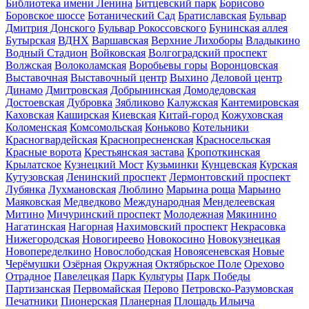
Библиотека имени Ленина
Битцевский парк
Борисово
Боровское шоссе
Ботанический Сад
Братиславская
Бульвар
Дмитрия Донского
Бульвар Рокоссовского
Бунинская аллея
Бутырская
ВДНХ
Варшавская
Верхние Лихоборы
Владыкино
Водный Стадион
Войковская
Волгоградский проспект
Волжская
Волоколамская
Воробьевы горы
Воронцовская
Выставочная
Выставочный центр
Выхино
Деловой центр
Динамо
Дмитровская
Добрынинская
Домодедовская
Достоевская
Дубровка
Зябликово
Калужская
Кантемировская
Каховская
Каширская
Киевская
Китай-город
Кожуховская
Коломенская
Комсомольская
Коньково
Котельники
Красногвардейская
Краснопресненская
Красносельская
Красные ворота
Крестьянская застава
Кропоткинская
Крылатское
Кузнецкий Мост
Кузьминки
Кунцевская
Курская
Кутузовская
Ленинский проспект
Лермонтовский проспект
Лубянка
Лухмановская
Люблино
Марьина роща
Марьино
Маяковская
Медведково
Международная
Менделеевская
Митино
Мичуринский проспект
Молодежная
Мякинино
Нагатинская
Нагорная
Нахимовский проспект
Некрасовка
Нижегородская
Новогиреево
Новокосино
Новокузнецкая
Новопеределкино
Новослободская
Новоясеневская
Новые
Черёмушки
Озёрная
Окружная
Октябрьское Поле
Орехово
Отрадное
Павелецкая
Парк Культуры
Парк Победы
Партизанская
Первомайская
Перово
Петровско-Разумовская
Печатники
Пионерская
Планерная
Площадь Ильича