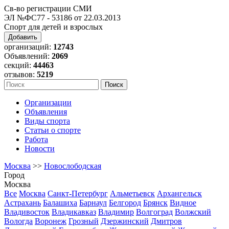
Св-во регистрации СМИ
ЭЛ №ФС77 - 53186 от 22.03.2013
Спорт для детей и взрослых
Добавить
организаций:
12743
Объявлений:
2069
секций:
44463
отзывов:
5219
Организации
Объявления
Виды спорта
Статьи о спорте
Работа
Новости
Москва
>>
Новослободская
Город
Москва
Все
Москва
Санкт-Петербург
Альметьевск
Архангельск
Астрахань
Балашиха
Барнаул
Белгород
Брянск
Видное
Владивосток
Владикавказ
Владимир
Волгоград
Волжский
Вологда
Воронеж
Грозный
Дзержинский
Дмитров