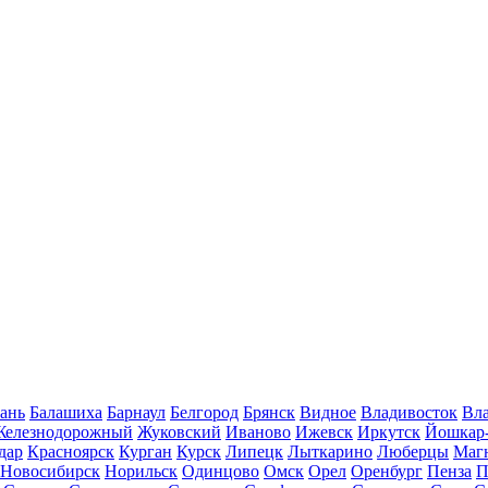
ань
Балашиха
Барнаул
Белгород
Брянск
Видное
Владивосток
Вла
Железнодорожный
Жуковский
Иваново
Ижевск
Иркутск
Йошкар
дар
Красноярск
Курган
Курск
Липецк
Лыткарино
Люберцы
Маг
Новосибирск
Норильск
Одинцово
Омск
Орел
Оренбург
Пенза
П