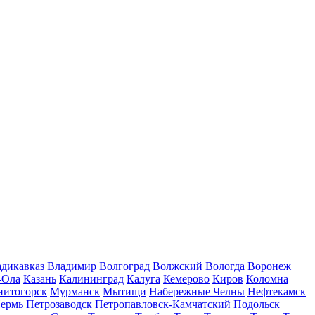
дикавказ
Владимир
Волгоград
Волжский
Вологда
Воронеж
-Ола
Казань
Калининград
Калуга
Кемерово
Киров
Коломна
нитогорск
Мурманск
Мытищи
Набережные Челны
Нефтекамск
ермь
Петрозаводск
Петропавловск-Камчатский
Подольск