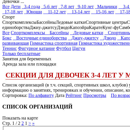
Девочки ...
Все
Дети
3-4 года
5-6 лет
7-8 лет
9-10 лет
Мальчики
3-4 
17-18 лет
Юноши
11-12 лет
13-14 лет
15-16 лет
17-18
Спорт
Спорткомплексы
Бассейны
Ледовые катки
Спортивные центры
С
единоборства
Джиу-джитсу
Дзюдо
Капоэйра
Карате
Кунг-фу
Самб
Все
Спорткомплексы
Бассейны
Ледовые катки
Спортивны
Бокс
Восточные единоборства
Джиу-джитсу
Дзюдо
Капо
развивающая
Гимнастика спортивная
Гимнастика художествен
Теннис
Фигурное катание
Футбол
Цигун
Только бесплатные
Занятия для беременных
Аренда зала или площадки
СЕКЦИИ ДЛЯ ДЕВОЧЕК 3-4 ЛЕТ У 
Список организаций (в т.ч. секций, спортивных школ, клубов) 
информацию о занятиях, тренировках и обучении, описание, ко
Сортировка:
По алфавиту
Дата
Рейтинг
Просмотры
По возра
СПИСОК ОРГАНИЗАЦИЙ
Показать на карте
Стр. 1 / 2
2
1
>
»