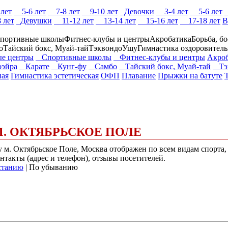
лет
5-6 лет
7-8 лет
9-10 лет
Девочки
3-4 лет
5-6 лет
 лет
Девушки
11-12 лет
13-14 лет
15-16 лет
17-18 лет
В
портивные школы
Фитнес-клубы и центры
Акробатика
Борьба, б
о
Тайский бокс, Муай-тай
Тэквондо
Ушу
Гимнастика оздоровитель
е центры
Спортивные школы
Фитнес-клубы и центры
Акроб
эйра
Карате
Кунг-фу
Самбо
Тайский бокс, Муай-тай
Тэк
ная
Гимнастика эстетическая
ОФП
Плавание
Прыжки на батуте
М. ОКТЯБРЬСКОЕ ПОЛЕ
у м. Октябрьское Поле, Москва отображен по всем видам спорта, 
нтакты (адрес и телефон), отзывы посетителей.
станию
| По убыванию