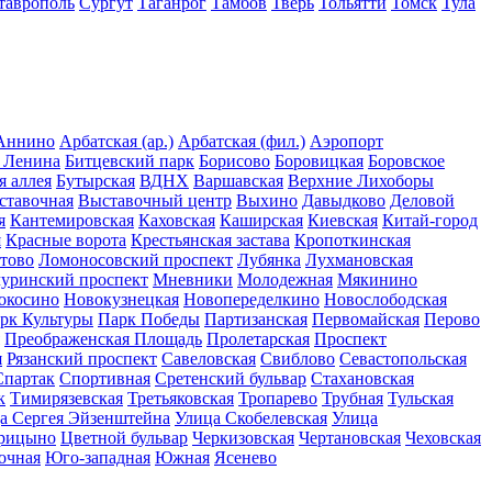
таврополь
Сургут
Таганрог
Тамбов
Тверь
Тольятти
Томск
Тула
Аннино
Арбатская (ар.)
Арбатская (фил.)
Аэропорт
 Ленина
Битцевский парк
Борисово
Боровицкая
Боровское
я аллея
Бутырская
ВДНХ
Варшавская
Верхние Лихоборы
ставочная
Выставочный центр
Выхино
Давыдково
Деловой
я
Кантемировская
Каховская
Каширская
Киевская
Китай-город
я
Красные ворота
Крестьянская застава
Кропоткинская
тово
Ломоносовский проспект
Лубянка
Лухмановская
уринский проспект
Мневники
Молодежная
Мякинино
окосино
Новокузнецкая
Новопеределкино
Новослободская
рк Культуры
Парк Победы
Партизанская
Первомайская
Перово
Преображенская Площадь
Пролетарская
Проспект
я
Рязанский проспект
Савеловская
Свиблово
Севастопольская
Спартак
Спортивная
Сретенский бульвар
Стахановская
к
Тимирязевская
Третьяковская
Тропарево
Трубная
Тульская
а Сергея Эйзенштейна
Улица Скобелевская
Улица
рицыно
Цветной бульвар
Черкизовская
Чертановская
Чеховская
очная
Юго-западная
Южная
Ясенево