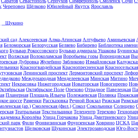
Саратов
Севастополь
Серпухов
Симферополь
Смоленск
Сочи
С
к
Череповец
Щёлково
Юбилейный
Якутск
Ярославль
и
Щукино
ский сад
Алексеевская
Алма-Атинская
Алтуфьево
Аминьевская
ая
Беломорская
Белорусская
Беляево
Бибирево
Библиотека имени
кого
Бульвар Рокоссовского
Бульвар адмирала Ушакова
Бунинска
ект
Волжская
Волоколамская
Воробьевы горы
Воронцовская
Вы
тоевская
Дубровка
Жулебино
Зябликово
Измайловская
Калужска
тельники
Красногвардейская
Краснопресненская
Красносельска
утузовская
Ленинский проспект
Лермонтовский проспект
Лефор
дведково
Международная
Менделеевская
Минская
Митино
Мич
спект
Некрасовка
Нижегородская
Новаторская
Новогиреево
Нов
Октябрьская
Октябрьское Поле
Орехово
Отрадное
Павелецкая
Па
ая
Планерная
Площадь Ильича
Полежаевская
Полянка
Пражская
кое шоссе
Раменки
Рассказовка
Речной Вокзал
Рижская
Римска
оленская (ар.)
Смоленская (фил.)
Сокол
Сокольники
Солнцево
ерская
Театральная
Текстильщики
Телецентр
Терехово
Технопар
кадемика Королёва
Улица Горчакова
Улица Дмитриевского
Улиц
ский парк
Фили
Фонвизинская
Фрунзенская
Ховрино
ЦСКА
Ца
нтузиастов
Щелковская
Щукинская
Электрозаводская
Юго-Вост