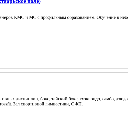
ктябрьское поле)
 тренеров КМС и МС с профильным образованием. Обучение в неб
тивных дисциплин, бокс, тайский бокс, тхэквондо, самбо, дзюд
ossfit. Зал спортивной гимнастики, ОФП.