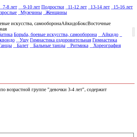
7-8 лет
9-10 лет
Подростки
11-12 лет
13-14 лет
15-16 лет
зрослые
Мужчины
Женщины
оевые искусства, самооборона
Айкидо
Бокс
Восточные
ная
атика
Борьба, боевые искусства, самооборона
Айкидо
вондо
Ушу
Гимнастика оздоровительная
Гимнастика
Танцы
Балет
Бальные танцы
Ритмика
Хореография
по возрастной группе "девочки 3-4 лет", содержит