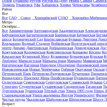
Псков
Пушкино
Реутов
Ростов-на-Дону
Рязань
Самара
Саранск
Тюмень
Ульяновск
Уфа
Хабаровск
Химки
Чебоксары
Челябинс
Район
Все
Все
САО
Сокол
Хорошёвский
СЗАО
Хорошёво-Мнёвник
Метро
Октябрьс...
Все
Авиамоторная
Автозаводская
Академическая
Александров
Бабушкинская
Багратионовская
Баррикадная
Бауманская
Бегов
шоссе
Ботанический Сад
Братиславская
Бульвар Дмитрия Донс
Владыкино
Водный Стадион
Войковская
Волгоградский просп
центр
Динамо
Дмитровская
Добрынинская
Домодедовская
Дос
Кожуховская
Коломенская
Комсомольская
Коньково
Косино
Ко
Крылатское
Кузнецкий Мост
Кузьминки
Кунцевская
Курская
К
Люблино
Марксистская
Марьина роща
Марьино
Маяковская
Ме
Нагатинская
Нагорная
Народное Ополчение
Нахимовский про
Новоясеневская
Новые Черёмушки
Озёрная
Окружная
Окская
Петровский Парк
Петровско-Разумовская
Печатники
Пионерск
Вернадского
Проспект Мира
Профсоюзная
Пушкинская
Пятниц
Селигерская
Семеновская
Серпуховская
Славянский бульвар
См
Строгино
Студенческая
Сухаревская
Сходненская
Таганская
Тв
Тургеневская
Тушинская
Тёплый стан
Улица 1905 года
Улица А
Старокачаловская
Улица академика Янгеля
Университет
Филев
Чистые пруды
Чкаловская
Шаболовская
Шипиловская
Шоссе Э
Возраст