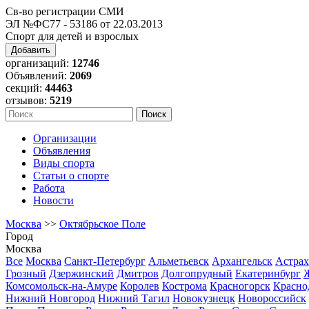
Св-во регистрации СМИ
ЭЛ №ФС77 - 53186 от 22.03.2013
Спорт для детей и взрослых
Добавить
организаций:
12746
Объявлений:
2069
секций:
44463
отзывов:
5219
Организации
Объявления
Виды спорта
Статьи о спорте
Работа
Новости
Москва
>>
Октябрьское Поле
Город
Москва
Все
Москва
Санкт-Петербург
Альметьевск
Архангельск
Астрах
Грозный
Дзержинский
Дмитров
Долгопрудный
Екатеринбург
Комсомольск-на-Амуре
Королев
Кострома
Красногорск
Красно
Нижний Новгород
Нижний Тагил
Новокузнецк
Новороссийск