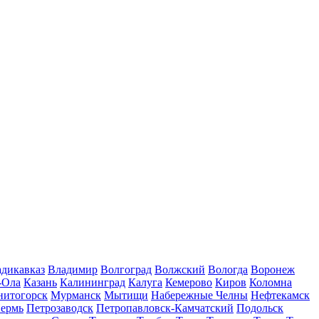
дикавказ
Владимир
Волгоград
Волжский
Вологда
Воронеж
-Ола
Казань
Калининград
Калуга
Кемерово
Киров
Коломна
нитогорск
Мурманск
Мытищи
Набережные Челны
Нефтекамск
ермь
Петрозаводск
Петропавловск-Камчатский
Подольск