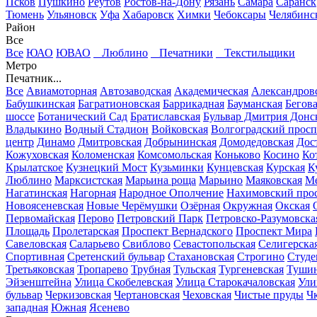
Псков
Пушкино
Реутов
Ростов-на-Дону
Рязань
Самара
Саранск
Тюмень
Ульяновск
Уфа
Хабаровск
Химки
Чебоксары
Челябинс
Район
Все
Все
ЮАО
ЮВАО
Люблино
Печатники
Текстильщики
Метро
Печатник...
Все
Авиамоторная
Автозаводская
Академическая
Александров
Бабушкинская
Багратионовская
Баррикадная
Бауманская
Бегов
шоссе
Ботанический Сад
Братиславская
Бульвар Дмитрия Донс
Владыкино
Водный Стадион
Войковская
Волгоградский просп
центр
Динамо
Дмитровская
Добрынинская
Домодедовская
Дос
Кожуховская
Коломенская
Комсомольская
Коньково
Косино
Ко
Крылатское
Кузнецкий Мост
Кузьминки
Кунцевская
Курская
К
Люблино
Марксистская
Марьина роща
Марьино
Маяковская
Ме
Нагатинская
Нагорная
Народное Ополчение
Нахимовский про
Новоясеневская
Новые Черёмушки
Озёрная
Окружная
Окская
Первомайская
Перово
Петровский Парк
Петровско-Разумовска
Площадь
Пролетарская
Проспект Вернадского
Проспект Мира
Савеловская
Саларьево
Свиблово
Севастопольская
Селигерска
Спортивная
Сретенский бульвар
Стахановская
Строгино
Студе
Третьяковская
Тропарево
Трубная
Тульская
Тургеневская
Тушин
Эйзенштейна
Улица Скобелевская
Улица Старокачаловская
Ули
бульвар
Черкизовская
Чертановская
Чеховская
Чистые пруды
Ч
западная
Южная
Ясенево