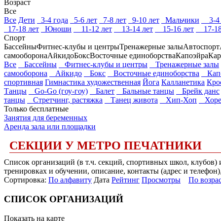
Возраст
Все
Все
Дети
3-4 года
5-6 лет
7-8 лет
9-10 лет
Мальчики
3-4 
17-18 лет
Юноши
11-12 лет
13-14 лет
15-16 лет
17-18
Спорт
Бассейны
Фитнес-клубы и центры
Тренажерные залы
Автоспорт
самооборона
Айкидо
Бокс
Восточные единоборства
Капоэйра
Кар
Все
Бассейны
Фитнес-клубы и центры
Тренажерные залы
самооборона
Айкидо
Бокс
Восточные единоборства
Капо
спортивная
Гимнастика художественная
Йога
Калланетика
Кро
Танцы
Go-Go (гоу-гоу)
Балет
Бальные танцы
Брейк данс
танцы
Стретчинг, растяжка
Танец живота
Хип-Хоп
Хоре
Только бесплатные
Занятия для беременных
Аренда зала или площадки
СЕКЦИИ У МЕТРО ПЕЧАТНИКИ
Список организаций (в т.ч. секций, спортивных школ, клубов)
тренировках и обучении, описание, контакты (адрес и телефон)
Сортировка:
По алфавиту
Дата
Рейтинг
Просмотры
По возра
СПИСОК ОРГАНИЗАЦИЙ
Показать на карте