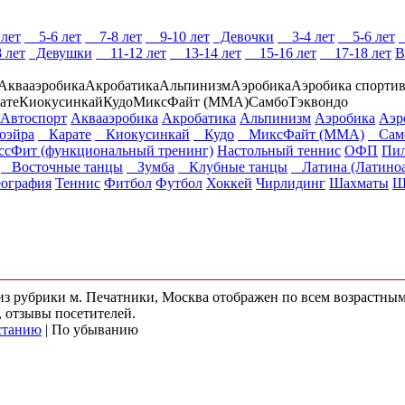
лет
5-6 лет
7-8 лет
9-10 лет
Девочки
3-4 лет
5-6 лет
 лет
Девушки
11-12 лет
13-14 лет
15-16 лет
17-18 лет
В
Аквааэробика
Акробатика
Альпинизм
Аэробика
Аэробика спорти
ате
Киокусинкай
Кудо
МиксФайт (ММА)
Самбо
Тэквондо
Автоспорт
Аквааэробика
Акробатика
Альпинизм
Аэробика
Аэр
эйра
Карате
Киокусинкай
Кудо
МиксФайт (ММА)
Сам
ссФит (функциональный тренинг)
Настольный теннис
ОФП
Пил
Восточные танцы
Зумба
Клубные танцы
Латина (Латиноа
ография
Теннис
Фитбол
Футбол
Хоккей
Чирлидинг
Шахматы
Ш
 из рубрики м. Печатники, Москва отображен по всем возрастны
, отзывы посетителей.
станию
| По убыванию