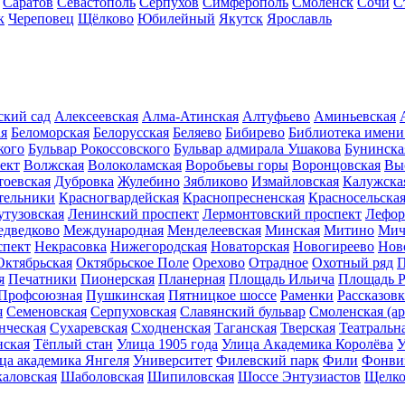
Саратов
Севастополь
Серпухов
Симферополь
Смоленск
Сочи
С
к
Череповец
Щёлково
Юбилейный
Якутск
Ярославль
ский сад
Алексеевская
Алма-Атинская
Алтуфьево
Аминьевская
ая
Беломорская
Белорусская
Беляево
Бибирево
Библиотека имени
кого
Бульвар Рокоссовского
Бульвар адмирала Ушакова
Бунинска
ект
Волжская
Волоколамская
Воробьевы горы
Воронцовская
Вы
тоевская
Дубровка
Жулебино
Зябликово
Измайловская
Калужска
тельники
Красногвардейская
Краснопресненская
Красносельска
утузовская
Ленинский проспект
Лермонтовский проспект
Лефор
дведково
Международная
Менделеевская
Минская
Митино
Мич
спект
Некрасовка
Нижегородская
Новаторская
Новогиреево
Нов
Октябрьская
Октябрьское Поле
Орехово
Отрадное
Охотный ряд
П
я
Печатники
Пионерская
Планерная
Площадь Ильича
Площадь 
Профсоюзная
Пушкинская
Пятницкое шоссе
Раменки
Рассказовк
я
Семеновская
Серпуховская
Славянский бульвар
Смоленская (ар
нческая
Сухаревская
Сходненская
Таганская
Тверская
Театральн
ская
Тёплый стан
Улица 1905 года
Улица Академика Королёва
У
ца академика Янгеля
Университет
Филевский парк
Фили
Фонви
каловская
Шаболовская
Шипиловская
Шоссе Энтузиастов
Щелко