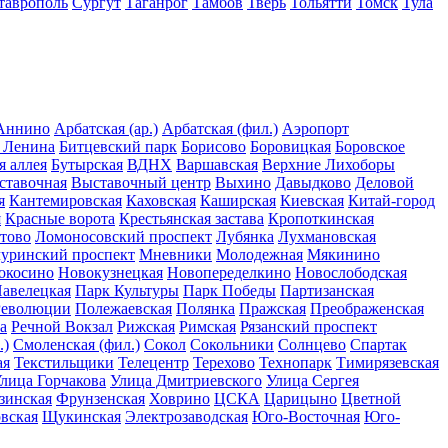
таврополь
Сургут
Таганрог
Тамбов
Тверь
Тольятти
Томск
Тула
Аннино
Арбатская (ар.)
Арбатская (фил.)
Аэропорт
 Ленина
Битцевский парк
Борисово
Боровицкая
Боровское
я аллея
Бутырская
ВДНХ
Варшавская
Верхние Лихоборы
ставочная
Выставочный центр
Выхино
Давыдково
Деловой
я
Кантемировская
Каховская
Каширская
Киевская
Китай-город
я
Красные ворота
Крестьянская застава
Кропоткинская
тово
Ломоносовский проспект
Лубянка
Лухмановская
уринский проспект
Мневники
Молодежная
Мякинино
окосино
Новокузнецкая
Новопеределкино
Новослободская
авелецкая
Парк Культуры
Парк Победы
Партизанская
Революции
Полежаевская
Полянка
Пражская
Преображенская
а
Речной Вокзал
Рижская
Римская
Рязанский проспект
.)
Смоленская (фил.)
Сокол
Сокольники
Солнцево
Спартак
ая
Текстильщики
Телецентр
Терехово
Технопарк
Тимирязевская
лица Горчакова
Улица Дмитриевского
Улица Сергея
зинская
Фрунзенская
Ховрино
ЦСКА
Царицыно
Цветной
вская
Щукинская
Электрозаводская
Юго-Восточная
Юго-