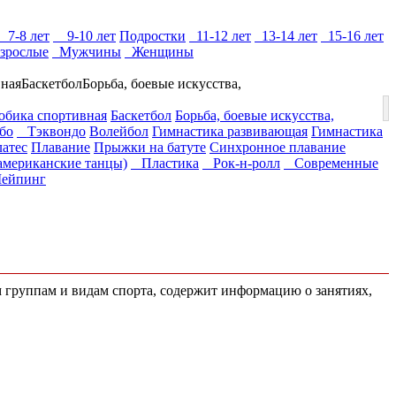
7-8 лет
9-10 лет
Подростки
11-12 лет
13-14 лет
15-16 лет
зрослые
Мужчины
Женщины
вная
Баскетбол
Борьба, боевые искусства,
обика спортивная
Баскетбол
Борьба, боевые искусства,
бо
Тэквондо
Волейбол
Гимнастика развивающая
Гимнастика
атес
Плавание
Прыжки на батуте
Синхронное плавание
мериканские танцы)
Пластика
Рок-н-ролл
Современные
ейпинг
м группам и видам спорта, содержит информацию о занятиях,