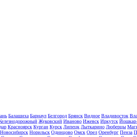
ань
Балашиха
Барнаул
Белгород
Брянск
Видное
Владивосток
Вла
Железнодорожный
Жуковский
Иваново
Ижевск
Иркутск
Йошкар
дар
Красноярск
Курган
Курск
Липецк
Лыткарино
Люберцы
Маг
Новосибирск
Норильск
Одинцово
Омск
Орел
Оренбург
Пенза
П