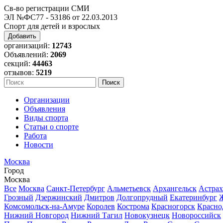
Св-во регистрации СМИ
ЭЛ №ФС77 - 53186 от 22.03.2013
Спорт для детей и взрослых
Добавить
организаций:
12743
Объявлений:
2069
секций:
44463
отзывов:
5219
Организации
Объявления
Виды спорта
Статьи о спорте
Работа
Новости
Москва
Город
Москва
Все
Москва
Санкт-Петербург
Альметьевск
Архангельск
Астрах
Грозный
Дзержинский
Дмитров
Долгопрудный
Екатеринбург
Комсомольск-на-Амуре
Королев
Кострома
Красногорск
Красно
Нижний Новгород
Нижний Тагил
Новокузнецк
Новороссийск