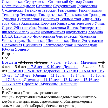
Семеновская
Серпуховская
Славянский бульвар
Сокол
Сретенский бульвар
Строгино
Студенческая
Сухаревская
Сходненская
Таганская
Тверская
Театральная
Текстильщики
Телецентр
Технопарк
Тимирязевская
Третьяковская
Тропарево
Тульская
Тургеневская
Тушинская
Тёплый стан
Улица 1905
года
Улица Академика Королёва
Улица Дмитриевского
Улица
Сергея Эйзенштейна
Улица академика Янгеля
Университет
Филевский парк
Фили
Фонвизинская
Фрунзенская
Ховрино
ЦСКА
Царицыно
Черкизовская
Чертановская
Чеховская
Чистые пруды
Чкаловская
Шипиловская
Шоссе Энтузиастов
Щелковская
Щукинская
Электрозаводская
Юго-западная
Южная
Ясенево
Возраст
Все
Все
Дети
3-4 года
5-6 лет
7-8 лет
9-10 лет
Мальчики
3-
4 лет
5-6 лет
7-8 лет
9-10 лет
Девочки
3-4 лет
5-6
лет
7-8 лет
9-10 лет
Подростки
11-12 лет
13-14 лет
15-
16 лет
17-18 лет
Юноши
11-12 лет
13-14 лет
15-16 лет
17-18 лет
Девушки
11-12 лет
13-14 лет
15-16 лет
17-18 лет
Взрослые
Мужчины
Женщины
Спорт
Все
Латина (Латиноамериканские
танцы)
Спорткомплексы
Бассейны
Ледовые катки
Фитнес-
клубы и центры
Тиры, стрелковые клубы
Тренажерные
залы
Аквааэробика
Борьба, боевые искусства,