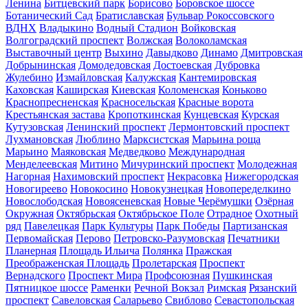
Ленина
Битцевский парк
Борисово
Боровское шоссе
Ботанический Сад
Братиславская
Бульвар Рокоссовского
ВДНХ
Владыкино
Водный Стадион
Войковская
Волгоградский проспект
Волжская
Волоколамская
Выставочный центр
Выхино
Давыдково
Динамо
Дмитровская
Добрынинская
Домодедовская
Достоевская
Дубровка
Жулебино
Измайловская
Калужская
Кантемировская
Каховская
Каширская
Киевская
Коломенская
Коньково
Краснопресненская
Красносельская
Красные ворота
Крестьянская застава
Кропоткинская
Кунцевская
Курская
Кутузовская
Ленинский проспект
Лермонтовский проспект
Лухмановская
Люблино
Марксистская
Марьина роща
Марьино
Маяковская
Медведково
Международная
Менделеевская
Митино
Мичуринский проспект
Молодежная
Нагорная
Нахимовский проспект
Некрасовка
Нижегородская
Новогиреево
Новокосино
Новокузнецкая
Новопеределкино
Новослободская
Новоясеневская
Новые Черёмушки
Озёрная
Окружная
Октябрьская
Октябрьское Поле
Отрадное
Охотный
ряд
Павелецкая
Парк Культуры
Парк Победы
Партизанская
Первомайская
Перово
Петровско-Разумовская
Печатники
Планерная
Площадь Ильича
Полянка
Пражская
Преображенская Площадь
Пролетарская
Проспект
Вернадского
Проспект Мира
Профсоюзная
Пушкинская
Пятницкое шоссе
Раменки
Речной Вокзал
Римская
Рязанский
проспект
Савеловская
Саларьево
Свиблово
Севастопольская