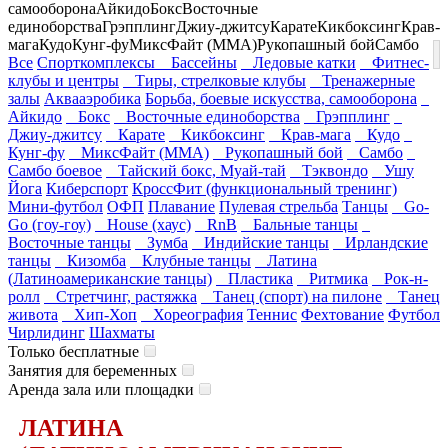
самооборона
Айкидо
Бокс
Восточные
единоборства
Грэпплинг
Джиу-джитсу
Карате
Кикбоксинг
Крав-
мага
Кудо
Кунг-фу
МиксФайт (ММА)
Рукопашный бой
Самбо
Все
Спорткомплексы
Бассейны
Ледовые катки
Фитнес-
клубы и центры
Тиры, стрелковые клубы
Тренажерные
залы
Аквааэробика
Борьба, боевые искусства, самооборона
Айкидо
Бокс
Восточные единоборства
Грэпплинг
Джиу-джитсу
Карате
Кикбоксинг
Крав-мага
Кудо
Кунг-фу
МиксФайт (ММА)
Рукопашный бой
Самбо
Самбо боевое
Тайский бокс, Муай-тай
Тэквондо
Ушу
Йога
Киберспорт
КроссФит (функциональный тренинг)
Мини-футбол
ОФП
Плавание
Пулевая стрельба
Танцы
Go-
Go (гоу-гоу)
House (хаус)
RnB
Бальные танцы
Восточные танцы
Зумба
Индийские танцы
Ирландские
танцы
Кизомба
Клубные танцы
Латина
(Латиноамериканские танцы)
Пластика
Ритмика
Рок-н-
ролл
Стретчинг, растяжка
Танец (спорт) на пилоне
Танец
живота
Хип-Хоп
Хореография
Теннис
Фехтование
Футбол
Чирлидинг
Шахматы
Только бесплатные
Занятия для беременных
Аренда зала или площадки
ЛАТИНА