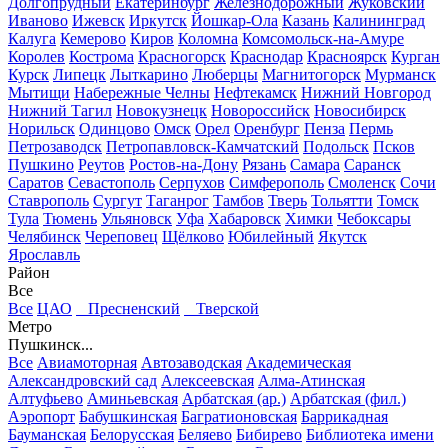
Долгопрудный
Екатеринбург
Железнодорожный
Жуковский
Иваново
Ижевск
Иркутск
Йошкар-Ола
Казань
Калининград
Калуга
Кемерово
Киров
Коломна
Комсомольск-на-Амуре
Королев
Кострома
Красногорск
Краснодар
Красноярск
Курган
Курск
Липецк
Лыткарино
Люберцы
Магнитогорск
Мурманск
Мытищи
Набережные Челны
Нефтекамск
Нижний Новгород
Нижний Тагил
Новокузнецк
Новороссийск
Новосибирск
Норильск
Одинцово
Омск
Орел
Оренбург
Пенза
Пермь
Петрозаводск
Петропавловск-Камчатский
Подольск
Псков
Пушкино
Реутов
Ростов-на-Дону
Рязань
Самара
Саранск
Саратов
Севастополь
Серпухов
Симферополь
Смоленск
Сочи
Ставрополь
Сургут
Таганрог
Тамбов
Тверь
Тольятти
Томск
Тула
Тюмень
Ульяновск
Уфа
Хабаровск
Химки
Чебоксары
Челябинск
Череповец
Щёлково
Юбилейный
Якутск
Ярославль
Район
Все
Все
ЦАО
Пресненский
Тверской
Метро
Пушкинск...
Все
Авиамоторная
Автозаводская
Академическая
Александровский сад
Алексеевская
Алма-Атинская
Алтуфьево
Аминьевская
Арбатская (ар.)
Арбатская (фил.)
Аэропорт
Бабушкинская
Багратионовская
Баррикадная
Бауманская
Белорусская
Беляево
Бибирево
Библиотека имени