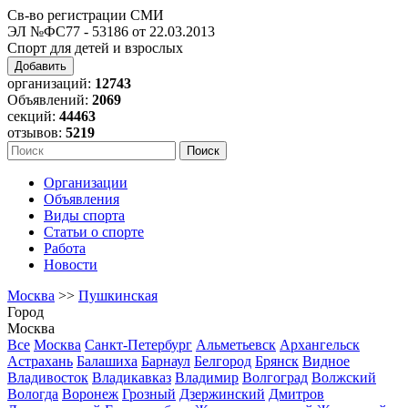
Св-во регистрации СМИ
ЭЛ №ФС77 - 53186 от 22.03.2013
Спорт для детей и взрослых
Добавить
организаций:
12743
Объявлений:
2069
секций:
44463
отзывов:
5219
Организации
Объявления
Виды спорта
Статьи о спорте
Работа
Новости
Москва
>>
Пушкинская
Город
Москва
Все
Москва
Санкт-Петербург
Альметьевск
Архангельск
Астрахань
Балашиха
Барнаул
Белгород
Брянск
Видное
Владивосток
Владикавказ
Владимир
Волгоград
Волжский
Вологда
Воронеж
Грозный
Дзержинский
Дмитров