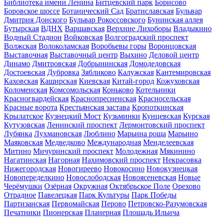
Библиотека имени Ленина
Битцевский парк
Борисово
Боровское шоссе
Ботанический Сад
Братиславская
Бульвар
Дмитрия Донского
Бульвар Рокоссовского
Бунинская аллея
Бутырская
ВДНХ
Варшавская
Верхние Лихоборы
Владыкино
Водный Стадион
Войковская
Волгоградский проспект
Волжская
Волоколамская
Воробьевы горы
Воронцовская
Выставочная
Выставочный центр
Выхино
Деловой центр
Динамо
Дмитровская
Добрынинская
Домодедовская
Достоевская
Дубровка
Зябликово
Калужская
Кантемировская
Каховская
Каширская
Киевская
Китай-город
Кожуховская
Коломенская
Комсомольская
Коньково
Котельники
Красногвардейская
Краснопресненская
Красносельская
Красные ворота
Крестьянская застава
Кропоткинская
Крылатское
Кузнецкий Мост
Кузьминки
Кунцевская
Курская
Кутузовская
Ленинский проспект
Лермонтовский проспект
Лубянка
Лухмановская
Люблино
Марьина роща
Марьино
Маяковская
Медведково
Международная
Менделеевская
Митино
Мичуринский проспект
Молодежная
Мякинино
Нагатинская
Нагорная
Нахимовский проспект
Некрасовка
Нижегородская
Новогиреево
Новокосино
Новокузнецкая
Новопеределкино
Новослободская
Новоясеневская
Новые
Черёмушки
Озёрная
Окружная
Октябрьское Поле
Орехово
Отрадное
Павелецкая
Парк Культуры
Парк Победы
Партизанская
Первомайская
Перово
Петровско-Разумовская
Печатники
Пионерская
Планерная
Площадь Ильича