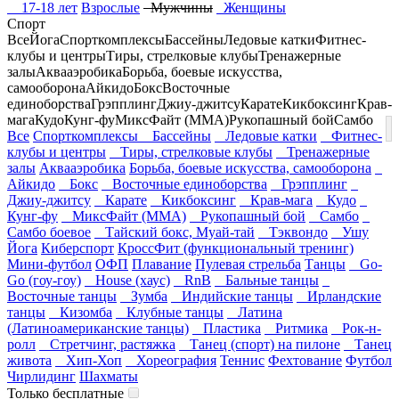
17-18 лет
Взрослые
Мужчины
Женщины
Спорт
Все
Йога
Спорткомплексы
Бассейны
Ледовые катки
Фитнес-
клубы и центры
Тиры, стрелковые клубы
Тренажерные
залы
Аквааэробика
Борьба, боевые искусства,
самооборона
Айкидо
Бокс
Восточные
единоборства
Грэпплинг
Джиу-джитсу
Карате
Кикбоксинг
Крав-
мага
Кудо
Кунг-фу
МиксФайт (ММА)
Рукопашный бой
Самбо
Все
Спорткомплексы
Бассейны
Ледовые катки
Фитнес-
клубы и центры
Тиры, стрелковые клубы
Тренажерные
залы
Аквааэробика
Борьба, боевые искусства, самооборона
Айкидо
Бокс
Восточные единоборства
Грэпплинг
Джиу-джитсу
Карате
Кикбоксинг
Крав-мага
Кудо
Кунг-фу
МиксФайт (ММА)
Рукопашный бой
Самбо
Самбо боевое
Тайский бокс, Муай-тай
Тэквондо
Ушу
Йога
Киберспорт
КроссФит (функциональный тренинг)
Мини-футбол
ОФП
Плавание
Пулевая стрельба
Танцы
Go-
Go (гоу-гоу)
House (хаус)
RnB
Бальные танцы
Восточные танцы
Зумба
Индийские танцы
Ирландские
танцы
Кизомба
Клубные танцы
Латина
(Латиноамериканские танцы)
Пластика
Ритмика
Рок-н-
ролл
Стретчинг, растяжка
Танец (спорт) на пилоне
Танец
живота
Хип-Хоп
Хореография
Теннис
Фехтование
Футбол
Чирлидинг
Шахматы
Только бесплатные