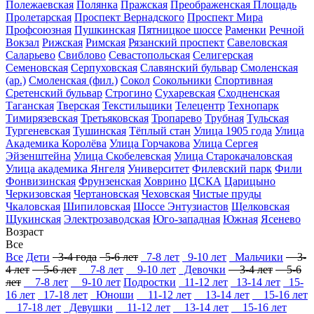
Полежаевская
Полянка
Пражская
Преображенская Площадь
Пролетарская
Проспект Вернадского
Проспект Мира
Профсоюзная
Пушкинская
Пятницкое шоссе
Раменки
Речной
Вокзал
Рижская
Римская
Рязанский проспект
Савеловская
Саларьево
Свиблово
Севастопольская
Селигерская
Семеновская
Серпуховская
Славянский бульвар
Смоленская
(ар.)
Смоленская (фил.)
Сокол
Сокольники
Спортивная
Сретенский бульвар
Строгино
Сухаревская
Сходненская
Таганская
Тверская
Текстильщики
Телецентр
Технопарк
Тимирязевская
Третьяковская
Тропарево
Трубная
Тульская
Тургеневская
Тушинская
Тёплый стан
Улица 1905 года
Улица
Академика Королёва
Улица Горчакова
Улица Сергея
Эйзенштейна
Улица Скобелевская
Улица Старокачаловская
Улица академика Янгеля
Университет
Филевский парк
Фили
Фонвизинская
Фрунзенская
Ховрино
ЦСКА
Царицыно
Черкизовская
Чертановская
Чеховская
Чистые пруды
Чкаловская
Шипиловская
Шоссе Энтузиастов
Щелковская
Щукинская
Электрозаводская
Юго-западная
Южная
Ясенево
Возраст
Все
Все
Дети
3-4 года
5-6 лет
7-8 лет
9-10 лет
Мальчики
3-
4 лет
5-6 лет
7-8 лет
9-10 лет
Девочки
3-4 лет
5-6
лет
7-8 лет
9-10 лет
Подростки
11-12 лет
13-14 лет
15-
16 лет
17-18 лет
Юноши
11-12 лет
13-14 лет
15-16 лет
17-18 лет
Девушки
11-12 лет
13-14 лет
15-16 лет