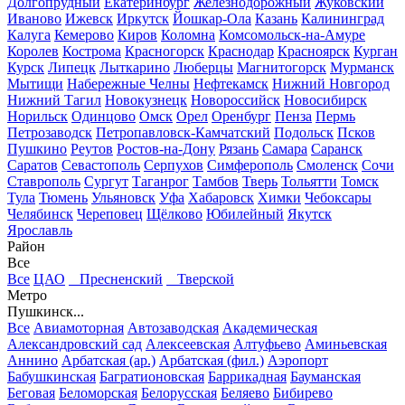
Долгопрудный
Екатеринбург
Железнодорожный
Жуковский
Иваново
Ижевск
Иркутск
Йошкар-Ола
Казань
Калининград
Калуга
Кемерово
Киров
Коломна
Комсомольск-на-Амуре
Королев
Кострома
Красногорск
Краснодар
Красноярск
Курган
Курск
Липецк
Лыткарино
Люберцы
Магнитогорск
Мурманск
Мытищи
Набережные Челны
Нефтекамск
Нижний Новгород
Нижний Тагил
Новокузнецк
Новороссийск
Новосибирск
Норильск
Одинцово
Омск
Орел
Оренбург
Пенза
Пермь
Петрозаводск
Петропавловск-Камчатский
Подольск
Псков
Пушкино
Реутов
Ростов-на-Дону
Рязань
Самара
Саранск
Саратов
Севастополь
Серпухов
Симферополь
Смоленск
Сочи
Ставрополь
Сургут
Таганрог
Тамбов
Тверь
Тольятти
Томск
Тула
Тюмень
Ульяновск
Уфа
Хабаровск
Химки
Чебоксары
Челябинск
Череповец
Щёлково
Юбилейный
Якутск
Ярославль
Район
Все
Все
ЦАО
Пресненский
Тверской
Метро
Пушкинск...
Все
Авиамоторная
Автозаводская
Академическая
Александровский сад
Алексеевская
Алтуфьево
Аминьевская
Аннино
Арбатская (ар.)
Арбатская (фил.)
Аэропорт
Бабушкинская
Багратионовская
Баррикадная
Бауманская
Беговая
Беломорская
Белорусская
Беляево
Бибирево