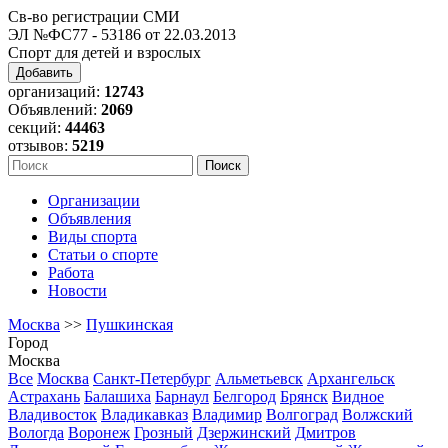
Св-во регистрации СМИ
ЭЛ №ФС77 - 53186 от 22.03.2013
Спорт для детей и взрослых
Добавить
организаций:
12743
Объявлений:
2069
секций:
44463
отзывов:
5219
Организации
Объявления
Виды спорта
Статьи о спорте
Работа
Новости
Москва
>>
Пушкинская
Город
Москва
Все
Москва
Санкт-Петербург
Альметьевск
Архангельск
Астрахань
Балашиха
Барнаул
Белгород
Брянск
Видное
Владивосток
Владикавказ
Владимир
Волгоград
Волжский
Вологда
Воронеж
Грозный
Дзержинский
Дмитров