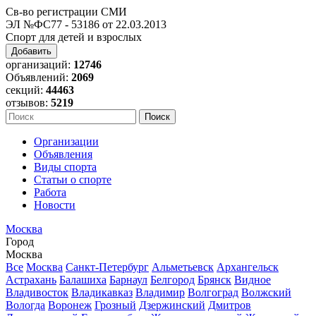
Св-во регистрации СМИ
ЭЛ №ФС77 - 53186 от 22.03.2013
Спорт для детей и взрослых
Добавить
организаций:
12746
Объявлений:
2069
секций:
44463
отзывов:
5219
Организации
Объявления
Виды спорта
Статьи о спорте
Работа
Новости
Москва
Город
Москва
Все
Москва
Санкт-Петербург
Альметьевск
Архангельск
Астрахань
Балашиха
Барнаул
Белгород
Брянск
Видное
Владивосток
Владикавказ
Владимир
Волгоград
Волжский
Вологда
Воронеж
Грозный
Дзержинский
Дмитров