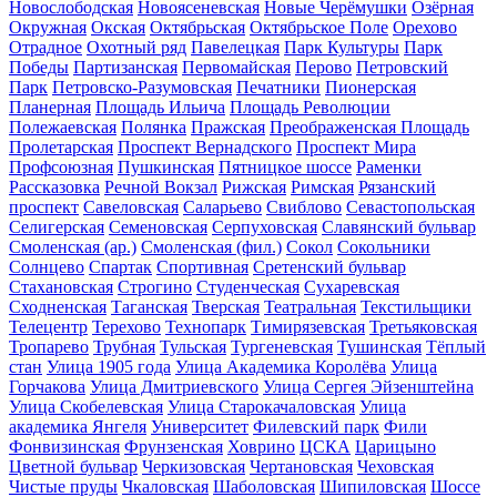
Новослободская
Новоясеневская
Новые Черёмушки
Озёрная
Окружная
Окская
Октябрьская
Октябрьское Поле
Орехово
Отрадное
Охотный ряд
Павелецкая
Парк Культуры
Парк
Победы
Партизанская
Первомайская
Перово
Петровский
Парк
Петровско-Разумовская
Печатники
Пионерская
Планерная
Площадь Ильича
Площадь Революции
Полежаевская
Полянка
Пражская
Преображенская Площадь
Пролетарская
Проспект Вернадского
Проспект Мира
Профсоюзная
Пушкинская
Пятницкое шоссе
Раменки
Рассказовка
Речной Вокзал
Рижская
Римская
Рязанский
проспект
Савеловская
Саларьево
Свиблово
Севастопольская
Селигерская
Семеновская
Серпуховская
Славянский бульвар
Смоленская (ар.)
Смоленская (фил.)
Сокол
Сокольники
Солнцево
Спартак
Спортивная
Сретенский бульвар
Стахановская
Строгино
Студенческая
Сухаревская
Сходненская
Таганская
Тверская
Театральная
Текстильщики
Телецентр
Терехово
Технопарк
Тимирязевская
Третьяковская
Тропарево
Трубная
Тульская
Тургеневская
Тушинская
Тёплый
стан
Улица 1905 года
Улица Академика Королёва
Улица
Горчакова
Улица Дмитриевского
Улица Сергея Эйзенштейна
Улица Скобелевская
Улица Старокачаловская
Улица
академика Янгеля
Университет
Филевский парк
Фили
Фонвизинская
Фрунзенская
Ховрино
ЦСКА
Царицыно
Цветной бульвар
Черкизовская
Чертановская
Чеховская
Чистые пруды
Чкаловская
Шаболовская
Шипиловская
Шоссе