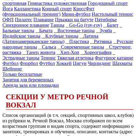
спортивная
Гимнастика художественная
Городошный спорт
Йога
Калланетика
Конный спорт
КроссФит
(функциональный тренинг)
Мини-футбол
Настольный теннис
ОФП
Пилатес
Плавание
Прыжки на батуте
Пятиборье
Синхронное плавание
Танцы
Go-Go (гоу-гоу)
Балет
Бальные танцы
Бачата
Восточные танцы
Зумба
Индийские танцы
Клубные танцы
Латина
(Латиноамериканские танцы)
Пластика
Ритмика
Русские
народные танцы
Сальса
Современные танцы
Стретчинг,
растяжка
Танец живота
Хип-Хоп
Хореография
Эстрадные танцы
Теннис
Тяжелая атлетика
Фигурное катание
Фитбол
Флорбол
Футбол
Хоккей
Цигун
Чирлидинг
Шахматы
Шейпинг
Только бесплатные
Занятия для беременных
Аренда зала или площадки
СЕКЦИИ У МЕТРО РЕЧНОЙ
ВОКЗАЛ
Список организаций (в т.ч. секций, спортивных школ, клубов)
из рубрики м. Речной Вокзал, Москва отображен по всем
возрастным группам и видам спорта, содержит информацию о
занятиях, тренировках и обучении, описание, контакты (адрес