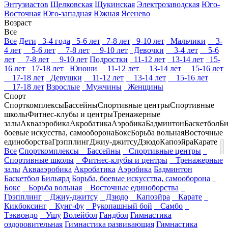
Энтузиастов
Щелковская
Щукинская
Электрозаводская
Юго-
Восточная
Юго-западная
Южная
Ясенево
Возраст
Все
Все
Дети
3-4 года
5-6 лет
7-8 лет
9-10 лет
Мальчики
3-
4 лет
5-6 лет
7-8 лет
9-10 лет
Девочки
3-4 лет
5-6
лет
7-8 лет
9-10 лет
Подростки
11-12 лет
13-14 лет
15-
16 лет
17-18 лет
Юноши
11-12 лет
13-14 лет
15-16 лет
17-18 лет
Девушки
11-12 лет
13-14 лет
15-16 лет
17-18 лет
Взрослые
Мужчины
Женщины
Спорт
Спорткомплексы
Бассейны
Спортивные центры
Спортивные
школы
Фитнес-клубы и центры
Тренажерные
залы
Аквааэробика
Акробатика
Аэробика
Бадминтон
Баскетбол
Би
боевые искусства, самооборона
Бокс
Борьба вольная
Восточные
единоборства
Грэпплинг
Джиу-джитсу
Дзюдо
Капоэйра
Карате
Все
Спорткомплексы
Бассейны
Спортивные центры
Спортивные школы
Фитнес-клубы и центры
Тренажерные
залы
Аквааэробика
Акробатика
Аэробика
Бадминтон
Баскетбол
Бильярд
Борьба, боевые искусства, самооборона
Бокс
Борьба вольная
Восточные единоборства
Грэпплинг
Джиу-джитсу
Дзюдо
Капоэйра
Карате
Кикбоксинг
Кунг-фу
Рукопашный бой
Самбо
Тэквондо
Ушу
Волейбол
Гандбол
Гимнастика
оздоровительная
Гимнастика развивающая
Гимнастика