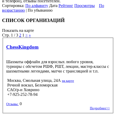
и телефон), отзывы посетителей.
Сортировка:
По алфавиту
Дата
Рейтинг
Просмотры
По
возрастанию
| По убыванию
СПИСОК ОРГАНИЗАЦИЙ
Показать на карте
Стр. 1 / 3
2
1
>
»
ChessKingdom
Шахматы оффлайн для взрослых любого уровня,
турниры с обсчетом РШФ, РШТ, лекции, мастер-классы с
шахматными легендами, матчи с трансляцией и т.п.
Москва, Смольная улица, 24А
на карте
Речной вокзал, Беломорская
САО/р-н Ховрино
+7-925-252-78-94
0
Отзывы:
Подробнее>>