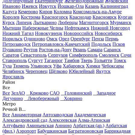
Долгопрудный
Екатеринбург
Железнодорожный
Жуковский
Иваново
Ижевск
Иркутск
Йошкар-Ола
Казань
Калининград
Калуга
Кемерово
Киров
Коломна
Комсомольск-на-Амуре
Королев
Кострома
Красногорск
Краснодар
Красноярск
Курган
Курск
Липецк
Лыткарино
Люберцы
Магнитогорск
Мурманск
Мытищи
Набережные Челны
Нефтекамск
Нижний Новгород
Нижний Тагил
Новокузнецк
Новороссийск
Новосибирск
Норильск
Одинцово
Омск
Орел
Оренбург
Пенза
Пермь
Петрозаводск
Петропавловск-Камчатский
Подольск
Псков
Пушкино
Реутов
Ростов-на-Дону
Рязань
Самара
Саранск
Саратов
Севастополь
Серпухов
Симферополь
Смоленск
Сочи
Ставрополь
Сургут
Таганрог
Тамбов
Тверь
Тольятти
Томск
Тула
Тюмень
Ульяновск
Уфа
Хабаровск
Химки
Чебоксары
Челябинск
Череповец
Щёлково
Юбилейный
Якутск
Ярославль
Район
Все
Все
ЗелАО
Крюково
САО
Головинский
Западное
Дегунино
Левобережный
Ховрино
Метро
Речной В...
Все
Авиамоторная
Автозаводская
Академическая
Александровский сад
Алексеевская
Алма-Атинская
Алтуфьево
Аминьевская
Аннино
Арбатская (ар.)
Арбатская
(фил.)
Аэропорт
Бабушкинская
Багратионовская
Баррикадная