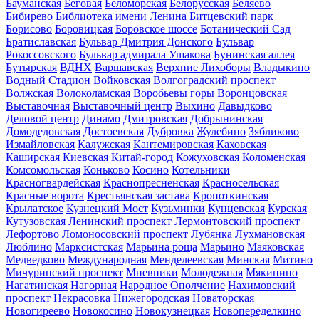
Бауманская
Беговая
Беломорская
Белорусская
Беляево
Бибирево
Библиотека имени Ленина
Битцевский парк
Борисово
Боровицкая
Боровское шоссе
Ботанический Сад
Братиславская
Бульвар Дмитрия Донского
Бульвар
Рокоссовского
Бульвар адмирала Ушакова
Бунинская аллея
Бутырская
ВДНХ
Варшавская
Верхние Лихоборы
Владыкино
Водный Стадион
Войковская
Волгоградский проспект
Волжская
Волоколамская
Воробьевы горы
Воронцовская
Выставочная
Выставочный центр
Выхино
Давыдково
Деловой центр
Динамо
Дмитровская
Добрынинская
Домодедовская
Достоевская
Дубровка
Жулебино
Зябликово
Измайловская
Калужская
Кантемировская
Каховская
Каширская
Киевская
Китай-город
Кожуховская
Коломенская
Комсомольская
Коньково
Косино
Котельники
Красногвардейская
Краснопресненская
Красносельская
Красные ворота
Крестьянская застава
Кропоткинская
Крылатское
Кузнецкий Мост
Кузьминки
Кунцевская
Курская
Кутузовская
Ленинский проспект
Лермонтовский проспект
Лефортово
Ломоносовский проспект
Лубянка
Лухмановская
Люблино
Марксистская
Марьина роща
Марьино
Маяковская
Медведково
Международная
Менделеевская
Минская
Митино
Мичуринский проспект
Мневники
Молодежная
Мякинино
Нагатинская
Нагорная
Народное Ополчение
Нахимовский
проспект
Некрасовка
Нижегородская
Новаторская
Новогиреево
Новокосино
Новокузнецкая
Новопеределкино