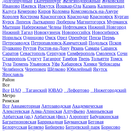
Долгопрудный
Екатеринбург
Железнодорожный
Жуковский
Иваново
Ижевск
Иркутск
Йошкар-Ола
Казань
Калининград
Калуга
Кемерово
Киров
Коломна
Комсомольск-на-Амуре
Королев
Кострома
Красногорск
Краснодар
Красноярск
Курган
Курск
Липецк
Лыткарино
Люберцы
Магнитогорск
Мурманск
Мытищи
Набережные Челны
Нефтекамск
Нижний Новгород
Нижний Тагил
Новокузнецк
Новороссийск
Новосибирск
Норильск
Одинцово
Омск
Орел
Оренбург
Пенза
Пермь
Петрозаводск
Петропавловск-Камчатский
Подольск
Псков
Пушкино
Реутов
Ростов-на-Дону
Рязань
Самара
Саранск
Саратов
Севастополь
Серпухов
Симферополь
Смоленск
Сочи
Ставрополь
Сургут
Таганрог
Тамбов
Тверь
Тольятти
Томск
Тула
Тюмень
Ульяновск
Уфа
Хабаровск
Химки
Чебоксары
Челябинск
Череповец
Щёлково
Юбилейный
Якутск
Ярославль
Район
Все
Все
ЦАО
Таганский
ЮВАО
Лефортово
Нижегородский
Метро
Римская
Все
Авиамоторная
Автозаводская
Академическая
Алексеевская
Алма-Атинская
Алтуфьево
Аминьевская
Арбатская (ар.)
Арбатская (фил.)
Аэропорт
Бабушкинская
Багратионовская
Баррикадная
Бауманская
Беговая
Белорусская
Беляево
Бибирево
Битцевский парк
Борисово