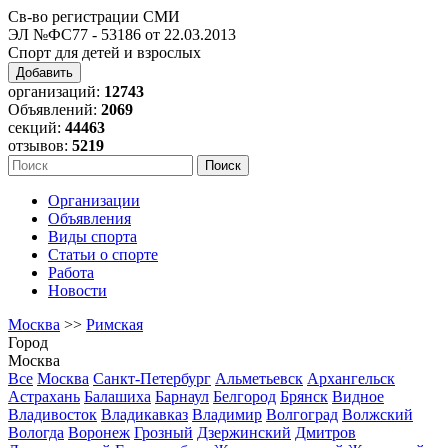
Св-во регистрации СМИ
ЭЛ №ФС77 - 53186 от 22.03.2013
Спорт для детей и взрослых
Добавить
организаций:
12743
Объявлений:
2069
секций:
44463
отзывов:
5219
Организации
Объявления
Виды спорта
Статьи о спорте
Работа
Новости
Москва
>>
Римская
Город
Москва
Все
Москва
Санкт-Петербург
Альметьевск
Архангельск
Астрахань
Балашиха
Барнаул
Белгород
Брянск
Видное
Владивосток
Владикавказ
Владимир
Волгоград
Волжский
Вологда
Воронеж
Грозный
Дзержинский
Дмитров