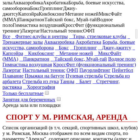
залы
Аквааэробика
Акробатика
Борьба, боевые искусства,
самооборона
Бокс
Грэпплинг
Джиу-
джитсу
Капоэйра
Кикбоксинг
Метание ножей
МиксФайт
(ММА)
Панкратион
Тайский бокс, Муай-тай
Водное
поло
Гимнастика воздушная
КроссФит (функциональный
тренинг)
Лазертаг
Настольный теннис
ОФП
Все
Фитнес-клубы и центры
Тиры, стрелковые клубы
Тренажерные залы
Аквааэробика
Акробатика
Борьба, боевые
искусства, самооборона
Бокс
Грэпплинг
Джиу-джитсу
Капоэйра
Кикбоксинг
Метание ножей
МиксФайт
(ММА)
Панкратион
Тайский бокс, Муай-тай
Водное поло
Гимнастика воздушная
КроссФит (функциональный тренинг)
Лазертаг
Настольный теннис
ОФП
Пауэрлифтинг
Пейнтбол
Плавание
Прыжки на батуте
Пулевая стрельба
Стрельба из
арбалета
Стрельба из лука
Танцы
Балет
Стретчинг,
растяжка
Хореография
Только бесплатные
Занятия для беременных
Аренда зала или площадки
СПОРТ У М. РИМСКАЯ, АРЕНДА
Список организаций (в т.ч. секций, спортивных школ, клубов)
у м. Римская, Москва отображен по всем видам спорта, по
параметру "Аренда", содержит описание, контакты (адрес и