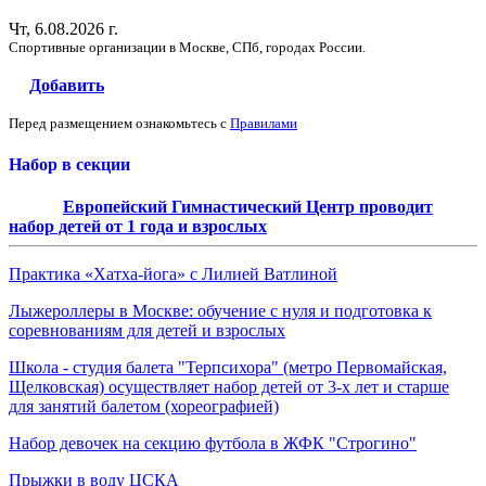
Чт, 6.08.2026 г.
Спортивные организации в Москве, СПб, городах России.
Добавить
Перед размещением ознакомьтесь с
Правилами
Набор в секции
Европейский Гимнастический Центр проводит
набор детей от 1 года и взрослых
Практика «Хатха-йога» с Лилией Ватлиной
Лыжероллеры в Москве: обучение с нуля и подготовка к
соревнованиям для детей и взрослых
Школа - студия балета "Терпсихора" (метро Первомайская,
Щелковская) осуществляет набор детей от 3-х лет и старше
для занятий балетом (хореографией)
Набор девочек на секцию футбола в ЖФК "Строгино"
Прыжки в воду ЦСКА