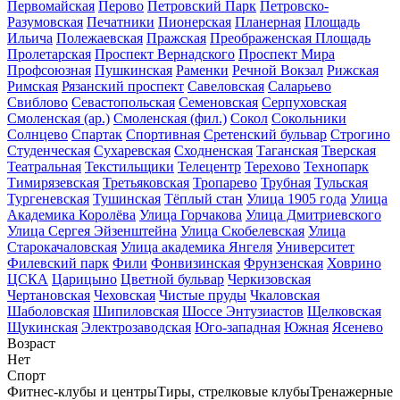
Первомайская
Перово
Петровский Парк
Петровско-
Разумовская
Печатники
Пионерская
Планерная
Площадь
Ильича
Полежаевская
Пражская
Преображенская Площадь
Пролетарская
Проспект Вернадского
Проспект Мира
Профсоюзная
Пушкинская
Раменки
Речной Вокзал
Рижская
Римская
Рязанский проспект
Савеловская
Саларьево
Свиблово
Севастопольская
Семеновская
Серпуховская
Смоленская (ар.)
Смоленская (фил.)
Сокол
Сокольники
Солнцево
Спартак
Спортивная
Сретенский бульвар
Строгино
Студенческая
Сухаревская
Сходненская
Таганская
Тверская
Театральная
Текстильщики
Телецентр
Терехово
Технопарк
Тимирязевская
Третьяковская
Тропарево
Трубная
Тульская
Тургеневская
Тушинская
Тёплый стан
Улица 1905 года
Улица
Академика Королёва
Улица Горчакова
Улица Дмитриевского
Улица Сергея Эйзенштейна
Улица Скобелевская
Улица
Старокачаловская
Улица академика Янгеля
Университет
Филевский парк
Фили
Фонвизинская
Фрунзенская
Ховрино
ЦСКА
Царицыно
Цветной бульвар
Черкизовская
Чертановская
Чеховская
Чистые пруды
Чкаловская
Шаболовская
Шипиловская
Шоссе Энтузиастов
Щелковская
Щукинская
Электрозаводская
Юго-западная
Южная
Ясенево
Возраст
Нет
Спорт
Фитнес-клубы и центры
Тиры, стрелковые клубы
Тренажерные