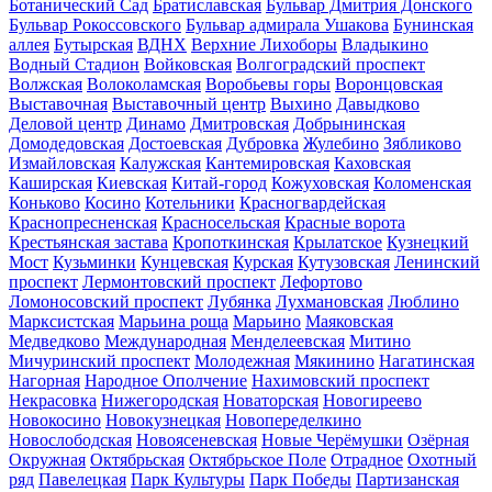
Ботанический Сад
Братиславская
Бульвар Дмитрия Донского
Бульвар Рокоссовского
Бульвар адмирала Ушакова
Бунинская
аллея
Бутырская
ВДНХ
Верхние Лихоборы
Владыкино
Водный Стадион
Войковская
Волгоградский проспект
Волжская
Волоколамская
Воробьевы горы
Воронцовская
Выставочная
Выставочный центр
Выхино
Давыдково
Деловой центр
Динамо
Дмитровская
Добрынинская
Домодедовская
Достоевская
Дубровка
Жулебино
Зябликово
Измайловская
Калужская
Кантемировская
Каховская
Каширская
Киевская
Китай-город
Кожуховская
Коломенская
Коньково
Косино
Котельники
Красногвардейская
Краснопресненская
Красносельская
Красные ворота
Крестьянская застава
Кропоткинская
Крылатское
Кузнецкий
Мост
Кузьминки
Кунцевская
Курская
Кутузовская
Ленинский
проспект
Лермонтовский проспект
Лефортово
Ломоносовский проспект
Лубянка
Лухмановская
Люблино
Марксистская
Марьина роща
Марьино
Маяковская
Медведково
Международная
Менделеевская
Митино
Мичуринский проспект
Молодежная
Мякинино
Нагатинская
Нагорная
Народное Ополчение
Нахимовский проспект
Некрасовка
Нижегородская
Новаторская
Новогиреево
Новокосино
Новокузнецкая
Новопеределкино
Новослободская
Новоясеневская
Новые Черёмушки
Озёрная
Окружная
Октябрьская
Октябрьское Поле
Отрадное
Охотный
ряд
Павелецкая
Парк Культуры
Парк Победы
Партизанская