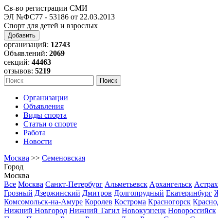
Св-во регистрации СМИ
ЭЛ №ФС77 - 53186 от 22.03.2013
Спорт для детей и взрослых
Добавить
организаций:
12743
Объявлений:
2069
секций:
44463
отзывов:
5219
Организации
Объявления
Виды спорта
Статьи о спорте
Работа
Новости
Москва
>>
Семеновская
Город
Москва
Все
Москва
Санкт-Петербург
Альметьевск
Архангельск
Астрах
Грозный
Дзержинский
Дмитров
Долгопрудный
Екатеринбург
Комсомольск-на-Амуре
Королев
Кострома
Красногорск
Красно
Нижний Новгород
Нижний Тагил
Новокузнецк
Новороссийск