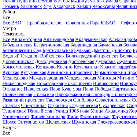
Псков
Пушкино
Реутов
Ростов-на-Дону
Рязань
Самара
Саранск
Тюмень
Ульяновск
Уфа
Хабаровск
Химки
Чебоксары
Челябинс
Район
Все
Все
ВАО
Преображенское
Соколиная Гора
ЮВАО
Лефорт
Метро
Семеновс...
Все
Авиамоторная
Автозаводская
Академическая
Александров
Бабушкинская
Багратионовская
Баррикадная
Бауманская
Бегов
Ботанический Сад
Братиславская
Бульвар Дмитрия Донского
Б
Водный Стадион
Войковская
Волгоградский проспект
Волжск
Добрынинская
Домодедовская
Достоевская
Дубровка
Жулебин
Комсомольская
Коньково
Косино
Котельники
Красногвардейск
Курская
Кутузовская
Ленинский проспект
Лермонтовский прос
Медведково
Международная
Менделеевская
Минская
Митино
Нижегородская
Новаторская
Новогиреево
Новокосино
Новоку
Отрадное
Павелецкая
Парк Культуры
Парк Победы
Партизанск
Полежаевская
Пражская
Преображенская Площадь
Пролетарск
Рязанский проспект
Савеловская
Свиблово
Севастопольская
Се
Спартак
Спортивная
Строгино
Студенческая
Сухаревская
Сход
Тушинская
Тёплый стан
Улица 1905 года
Улица Академика Кор
Университет
Филевский парк
Фили
Фонвизинская
Фрунзенска
Шоссе Энтузиастов
Щелковская
Щукинская
Электрозаводская
Возраст
Все