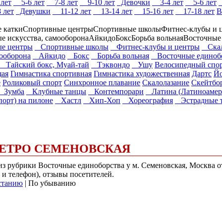
лет
5-6 лет
7-8 лет
9-10 лет
Девочки
3-4 лет
5-6 лет
 лет
Девушки
11-12 лет
13-14 лет
15-16 лет
17-18 лет
В
 катки
Спортивные центры
Спортивные школы
Фитнес-клубы и 
ые искусства, самооборона
Айкидо
Бокс
Борьба вольная
Восточные
е центры
Спортивные школы
Фитнес-клубы и центры
Скал
мооборона
Айкидо
Бокс
Борьба вольная
Восточные единоб
Тайский бокс, Муай-тай
Тэквондо
Ушу
Велосипедный спо
щая
Гимнастика спортивная
Гимнастика художественная
Дартс
Йо
е
Роликовый спорт
Синхронное плавание
Скалолазание
Скейтбо
Зумба
Клубные танцы
Контемпорари
Латина (Латиноамер
орт) на пилоне
Хастл
Хип-Хоп
Хореография
Эстрадные 
ЕТРО СЕМЕНОВСКАЯ
) из рубрики Восточные единоборства у м. Семеновская, Москва
 и телефон), отзывы посетителей.
станию
| По убыванию