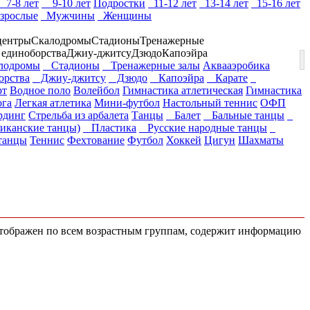
7-8 лет
9-10 лет
Подростки
11-12 лет
13-14 лет
15-16 лет
зрослые
Мужчины
Женщины
центры
Скалодромы
Стадионы
Тренажерные
 единоборства
Джиу-джитсу
Дзюдо
Капоэйра
одромы
Стадионы
Тренажерные залы
Аквааэробика
орства
Джиу-джитсу
Дзюдо
Капоэйра
Карате
рт
Водное поло
Волейбол
Гимнастика атлетическая
Гимнастика
га
Легкая атлетика
Мини-футбол
Настольный теннис
ОФП
рдинг
Стрельба из арбалета
Танцы
Балет
Бальные танцы
иканские танцы)
Пластика
Русские народные танцы
танцы
Теннис
Фехтование
Футбол
Хоккей
Цигун
Шахматы
 отображен по всем возрастным группам, содержит информацию