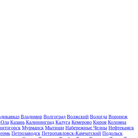
дикавказ
Владимир
Волгоград
Волжский
Вологда
Воронеж
-Ола
Казань
Калининград
Калуга
Кемерово
Киров
Коломна
нитогорск
Мурманск
Мытищи
Набережные Челны
Нефтекамск
ермь
Петрозаводск
Петропавловск-Камчатский
Подольск