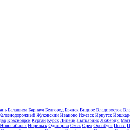
ань
Балашиха
Барнаул
Белгород
Брянск
Видное
Владивосток
Вла
Железнодорожный
Жуковский
Иваново
Ижевск
Иркутск
Йошкар
дар
Красноярск
Курган
Курск
Липецк
Лыткарино
Люберцы
Маг
Новосибирск
Норильск
Одинцово
Омск
Орел
Оренбург
Пенза
П