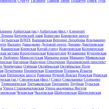
таврополь
Сургут
Таганрог
Тамбов
Тверь
Тольятти
Томск
Тула
Аннино
Арбатская (ар.)
Арбатская (фил.)
Аэропорт
 Ленина
Битцевский парк
Борисово
Боровское шоссе
я
Бутырская
ВДНХ
Варшавская
Верхние Лихоборы
Владыкино
ентр
Выхино
Давыдково
Деловой центр
Динамо
Дмитровская
Каширская
Киевская
Китай-город
Кожуховская
Коломенская
кая застава
Кропоткинская
Крылатское
Кузьминки
Кунцевская
я
Люблино
Марксистская
Марьина роща
Марьино
Маяковская
тинская
Нагорная
Народное Ополчение
Нахимовский проспект
е Черёмушки
Озёрная
Октябрьская
Октябрьское Поле
ая
Печатники
Пионерская
Планерная
Площадь Ильича
кая
Пятницкое шоссе
Раменки
Речной Вокзал
Рижская
Римская
нская (ар.)
Смоленская (фил.)
Сокол
Сокольники
Солнцево
Тимирязевская
Третьяковская
Тропарево
Трубная
Тульская
ая
Улица Старокачаловская
Улица академика Янгеля
тановская
Чеховская
Чкаловская
Шаболовская
Шипиловская