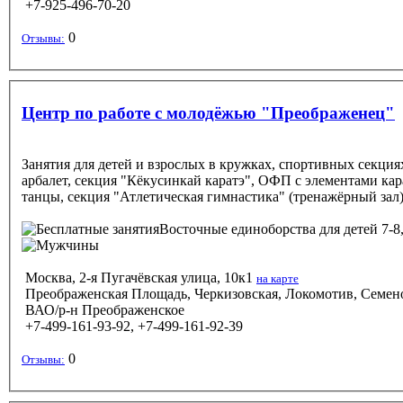
+7-925-496-70-20
0
Отзывы:
Центр по работе с молодёжью "Преображенец"
Занятия для детей и взрослых в кружках, спортивных секция
арбалет, секция "Кёкусинкай каратэ", ОФП с элементами кар
танцы, секция "Атлетическая гимнастика" (тренажёрный зал)
Восточные единоборства
для детей 7-8
Москва, 2-я Пугачёвская улица, 10к1
на карте
Преображенская Площадь, Черкизовская, Локомотив, Семено
ВАО/р-н Преображенское
+7-499-161-93-92, +7-499-161-92-39
0
Отзывы: