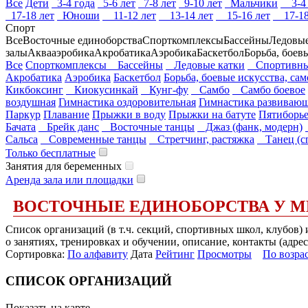
Все
Дети
3-4 года
5-6 лет
7-8 лет
9-10 лет
Мальчики
3-4 
17-18 лет
Юноши
11-12 лет
13-14 лет
15-16 лет
17-18
Спорт
Все
Восточные единоборства
Спорткомплексы
Бассейны
Ледовые
залы
Аквааэробика
Акробатика
Аэробика
Баскетбол
Борьба, боев
Все
Спорткомплексы
Бассейны
Ледовые катки
Спортивны
Акробатика
Аэробика
Баскетбол
Борьба, боевые искусства, са
Кикбоксинг
Киокусинкай
Кунг-фу
Самбо
Самбо боевое
воздушная
Гимнастика оздоровительная
Гимнастика развиваю
Паркур
Плавание
Прыжки в воду
Прыжки на батуте
Пятиборь
Бачата
Брейк данс
Восточные танцы
Джаз (фанк, модерн)
Сальса
Современные танцы
Стретчинг, растяжка
Танец (сп
Только бесплатные
Занятия для беременных
Аренда зала или площадки
ВОСТОЧНЫЕ ЕДИНОБОРСТВА У М
Список организаций (в т.ч. секций, спортивных школ, клубов
о занятиях, тренировках и обучении, описание, контакты (адрес
Сортировка:
По алфавиту
Дата
Рейтинг
Просмотры
По возра
СПИСОК ОРГАНИЗАЦИЙ
Показать на карте