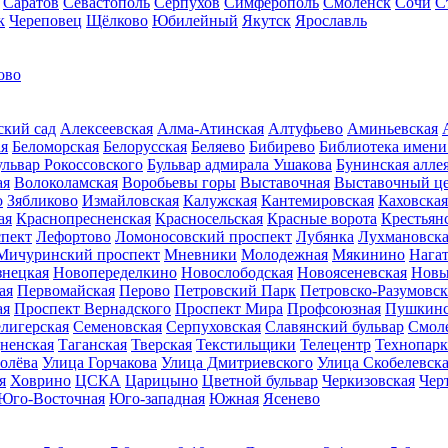
Саратов
Севастополь
Серпухов
Симферополь
Смоленск
Сочи
С
к
Череповец
Щёлково
Юбилейный
Якутск
Ярославль
ово
ский сад
Алексеевская
Алма-Атинская
Алтуфьево
Аминьевская
ая
Беломорская
Белорусская
Беляево
Бибирево
Библиотека имени
ульвар Рокоссовского
Бульвар адмирала Ушакова
Бунинская алле
ая
Волоколамская
Воробьевы горы
Выставочная
Выставочный ц
о
Зябликово
Измайловская
Калужская
Кантемировская
Каховская
ая
Краснопресненская
Красносельская
Красные ворота
Крестьянс
пект
Лефортово
Ломоносовский проспект
Лубянка
Лухмановска
Мичуринский проспект
Мневники
Молодежная
Мякинино
Нага
знецкая
Новопеределкино
Новослободская
Новоясеневская
Новы
ая
Первомайская
Перово
Петровский Парк
Петровско-Разумовск
ая
Проспект Вернадского
Проспект Мира
Профсоюзная
Пушкинс
лигерская
Семеновская
Серпуховская
Славянский бульвар
Смоле
ненская
Таганская
Тверская
Текстильщики
Телецентр
Технопарк
олёва
Улица Горчакова
Улица Дмитриевского
Улица Скобелевск
я
Ховрино
ЦСКА
Царицыно
Цветной бульвар
Черкизовская
Чер
Юго-Восточная
Юго-западная
Южная
Ясенево