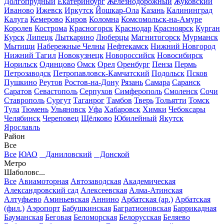
Долгопрудный
Екатеринбург
Железнодорожный
Жуковский
Иваново
Ижевск
Иркутск
Йошкар-Ола
Казань
Калининград
Калуга
Кемерово
Киров
Коломна
Комсомольск-на-Амуре
Королев
Кострома
Красногорск
Краснодар
Красноярск
Курган
Курск
Липецк
Лыткарино
Люберцы
Магнитогорск
Мурманск
Мытищи
Набережные Челны
Нефтекамск
Нижний Новгород
Нижний Тагил
Новокузнецк
Новороссийск
Новосибирск
Норильск
Одинцово
Омск
Орел
Оренбург
Пенза
Пермь
Петрозаводск
Петропавловск-Камчатский
Подольск
Псков
Пушкино
Реутов
Ростов-на-Дону
Рязань
Самара
Саранск
Саратов
Севастополь
Серпухов
Симферополь
Смоленск
Сочи
Ставрополь
Сургут
Таганрог
Тамбов
Тверь
Тольятти
Томск
Тула
Тюмень
Ульяновск
Уфа
Хабаровск
Химки
Чебоксары
Челябинск
Череповец
Щёлково
Юбилейный
Якутск
Ярославль
Район
Все
Все
ЮАО
Даниловский
Донской
Метро
Шаболовс...
Все
Авиамоторная
Автозаводская
Академическая
Александровский сад
Алексеевская
Алма-Атинская
Алтуфьево
Аминьевская
Аннино
Арбатская (ар.)
Арбатская
(фил.)
Аэропорт
Бабушкинская
Багратионовская
Баррикадная
Бауманская
Беговая
Беломорская
Белорусская
Беляево