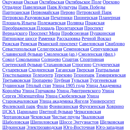
Окружная
Окская
Октябрьская
Октябрьское Поле
Орехово
Отрадное
Павелецкая
Парк Культуры
Парк Победы
Партизанская
Первомайская
Перово
Петровский Парк
Петровско-Разумовская
Печатники
Пионерская
Планерная
Площадь Ильича
Полежаевская
Полянка
Пражская
Преображенская Площадь
Пролетарская
Проспект
Вернадского
Проспект Мира
Профсоюзная
Пушкинская
Пятницкое шоссе
Раменки
Рассказовка
Речной Вокзал
Рижская
Римская
Рязанский проспект
Савеловская
Свиблово
Севастопольская
Селигерская
Семеновская
Серпуховская
Славянский бульвар
Смоленская (ар.)
Смоленская (фил.)
Сокол
Сокольники
Солнцево
Спартак
Спортивная
Сретенский бульвар
Стахановская
Строгино
Студенческая
Сухаревская
Сходненская
Таганская
Тверская
Театральная
Текстильщики
Телецентр
Терехово
Технопарк
Тимирязевская
Третьяковская
Тропарево
Трубная
Тульская
Тургеневская
Тушинская
Тёплый стан
Улица 1905 года
Улица Академика
Королёва
Улица Горчакова
Улица Дмитриевского
Улица
Сергея Эйзенштейна
Улица Скобелевская
Улица
Старокачаловская
Улица академика Янгеля
Университет
Филевский парк
Фили
Фонвизинская
Фрунзенская
Ховрино
ЦСКА
Царицыно
Цветной бульвар
Черкизовская
Чертановская
Чеховская
Чистые пруды
Чкаловская
Шаболовская
Шипиловская
Шоссе Энтузиастов
Щелковская
Щукинская
Электрозаводская
Юго-Восточная
Юго-западная