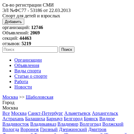
Св-во регистрации СМИ
ЭЛ №ФС77 - 53186 от 22.03.2013
Спорт для детей и взрослых
Добавить
организаций:
12746
Объявлений:
2069
секций:
44463
отзывов:
5219
Организации
Объявления
Виды спорта
Статьи о спорте
Работа
Новости
Москва
>>
Шаболовская
Город
Москва
Все
Москва
Санкт-Петербург
Альметьевск
Архангельск
Астрахань
Балашиха
Барнаул
Белгород
Брянск
Видное
Владивосток
Владикавказ
Владимир
Волгоград
Волжский
Вологда
Воронеж
Грозный
Дзержинский
Дмитров