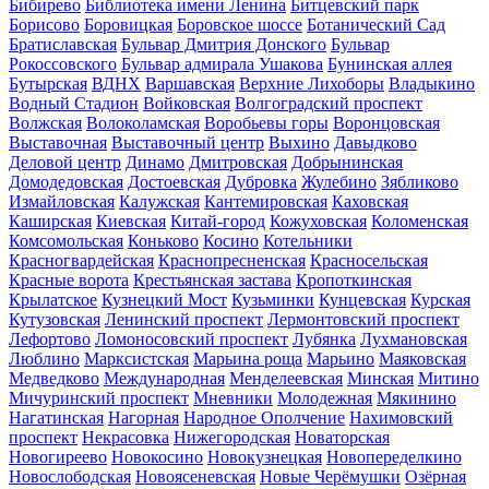
Бибирево
Библиотека имени Ленина
Битцевский парк
Борисово
Боровицкая
Боровское шоссе
Ботанический Сад
Братиславская
Бульвар Дмитрия Донского
Бульвар
Рокоссовского
Бульвар адмирала Ушакова
Бунинская аллея
Бутырская
ВДНХ
Варшавская
Верхние Лихоборы
Владыкино
Водный Стадион
Войковская
Волгоградский проспект
Волжская
Волоколамская
Воробьевы горы
Воронцовская
Выставочная
Выставочный центр
Выхино
Давыдково
Деловой центр
Динамо
Дмитровская
Добрынинская
Домодедовская
Достоевская
Дубровка
Жулебино
Зябликово
Измайловская
Калужская
Кантемировская
Каховская
Каширская
Киевская
Китай-город
Кожуховская
Коломенская
Комсомольская
Коньково
Косино
Котельники
Красногвардейская
Краснопресненская
Красносельская
Красные ворота
Крестьянская застава
Кропоткинская
Крылатское
Кузнецкий Мост
Кузьминки
Кунцевская
Курская
Кутузовская
Ленинский проспект
Лермонтовский проспект
Лефортово
Ломоносовский проспект
Лубянка
Лухмановская
Люблино
Марксистская
Марьина роща
Марьино
Маяковская
Медведково
Международная
Менделеевская
Минская
Митино
Мичуринский проспект
Мневники
Молодежная
Мякинино
Нагатинская
Нагорная
Народное Ополчение
Нахимовский
проспект
Некрасовка
Нижегородская
Новаторская
Новогиреево
Новокосино
Новокузнецкая
Новопеределкино
Новослободская
Новоясеневская
Новые Черёмушки
Озёрная