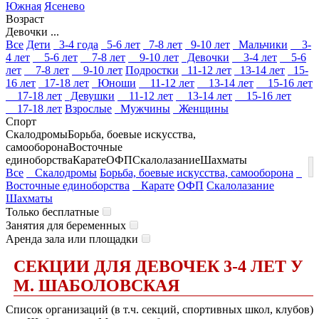
Южная
Ясенево
Возраст
Девочки ...
Все
Дети
3-4 года
5-6 лет
7-8 лет
9-10 лет
Мальчики
3-
4 лет
5-6 лет
7-8 лет
9-10 лет
Девочки
3-4 лет
5-6
лет
7-8 лет
9-10 лет
Подростки
11-12 лет
13-14 лет
15-
16 лет
17-18 лет
Юноши
11-12 лет
13-14 лет
15-16 лет
17-18 лет
Девушки
11-12 лет
13-14 лет
15-16 лет
17-18 лет
Взрослые
Мужчины
Женщины
Спорт
Скалодромы
Борьба, боевые искусства,
самооборона
Восточные
единоборства
Карате
ОФП
Скалолазание
Шахматы
Все
Скалодромы
Борьба, боевые искусства, самооборона
Восточные единоборства
Карате
ОФП
Скалолазание
Шахматы
Только бесплатные
Занятия для беременных
Аренда зала или площадки
СЕКЦИИ ДЛЯ ДЕВОЧЕК 3-4 ЛЕТ У
М. ШАБОЛОВСКАЯ
Список организаций (в т.ч. секций, спортивных школ, клубов)