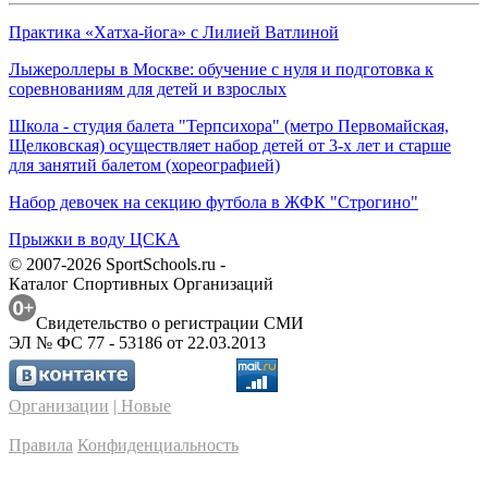
Практика «Хатха-йога» с Лилией Ватлиной
Лыжероллеры в Москве: обучение с нуля и подготовка к
соревнованиям для детей и взрослых
Школа - студия балета "Терпсихора" (метро Первомайская,
Щелковская) осуществляет набор детей от 3-х лет и старше
для занятий балетом (хореографией)
Набор девочек на секцию футбола в ЖФК "Строгино"
Прыжки в воду ЦСКА
© 2007-2026 SportSchools.ru -
Каталог Спортивных Организаций
Свидетельство о регистрации СМИ
ЭЛ № ФС 77 - 53186 от 22.03.2013
Организации
| Новые
Правила
Конфиденциальность