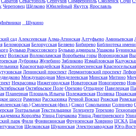
Саратов
Севастополь
Серпухов
Симферополь
Смоленск
Сочи
С
к
Череповец
Щёлково
Юбилейный
Якутск
Ярославль
Мнёвники
Щукино
ский сад
Алексеевская
Алма-Атинская
Алтуфьево
Аминьевская
ая
Беломорская
Белорусская
Беляево
Бибирево
Библиотека имени
кого
Бульвар Рокоссовского
Бульвар адмирала Ушакова
Бунинска
ект
Волжская
Волоколамская
Воробьевы горы
Воронцовская
Вы
тоевская
Дубровка
Жулебино
Зябликово
Измайловская
Калужска
тельники
Красногвардейская
Краснопресненская
Красносельска
утузовская
Ленинский проспект
Лермонтовский проспект
Лефор
дведково
Международная
Менделеевская
Минская
Митино
Мич
спект
Некрасовка
Нижегородская
Новаторская
Новогиреево
Нов
Октябрьская
Октябрьское Поле
Орехово
Отрадное
Павелецкая
Па
ая
Планерная
Площадь Ильича
Полежаевская
Полянка
Пражская
кое шоссе
Раменки
Рассказовка
Речной Вокзал
Рижская
Римска
оленская (ар.)
Смоленская (фил.)
Сокол
Сокольники
Солнцево
ерская
Театральная
Текстильщики
Телецентр
Терехово
Технопар
кадемика Королёва
Улица Горчакова
Улица Дмитриевского
Улиц
ский парк
Фили
Фонвизинская
Фрунзенская
Ховрино
ЦСКА
Ца
нтузиастов
Щелковская
Щукинская
Электрозаводская
Юго-Вост