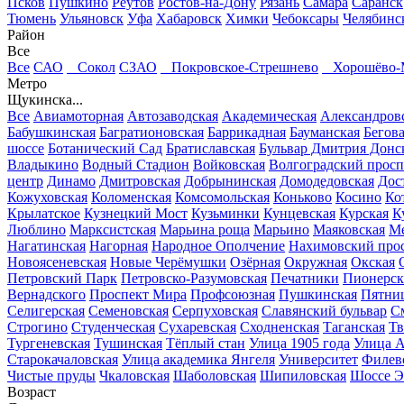
Псков
Пушкино
Реутов
Ростов-на-Дону
Рязань
Самара
Саранск
Тюмень
Ульяновск
Уфа
Хабаровск
Химки
Чебоксары
Челябинс
Район
Все
Все
САО
Сокол
СЗАО
Покровское-Стрешнево
Хорошёво-
Метро
Щукинска...
Все
Авиамоторная
Автозаводская
Академическая
Александров
Бабушкинская
Багратионовская
Баррикадная
Бауманская
Бегов
шоссе
Ботанический Сад
Братиславская
Бульвар Дмитрия Донс
Владыкино
Водный Стадион
Войковская
Волгоградский просп
центр
Динамо
Дмитровская
Добрынинская
Домодедовская
Дос
Кожуховская
Коломенская
Комсомольская
Коньково
Косино
Ко
Крылатское
Кузнецкий Мост
Кузьминки
Кунцевская
Курская
К
Люблино
Марксистская
Марьина роща
Марьино
Маяковская
Ме
Нагатинская
Нагорная
Народное Ополчение
Нахимовский про
Новоясеневская
Новые Черёмушки
Озёрная
Окружная
Окская
Петровский Парк
Петровско-Разумовская
Печатники
Пионерск
Вернадского
Проспект Мира
Профсоюзная
Пушкинская
Пятниц
Селигерская
Семеновская
Серпуховская
Славянский бульвар
См
Строгино
Студенческая
Сухаревская
Сходненская
Таганская
Тв
Тургеневская
Тушинская
Тёплый стан
Улица 1905 года
Улица А
Старокачаловская
Улица академика Янгеля
Университет
Филев
Чистые пруды
Чкаловская
Шаболовская
Шипиловская
Шоссе Э
Возраст