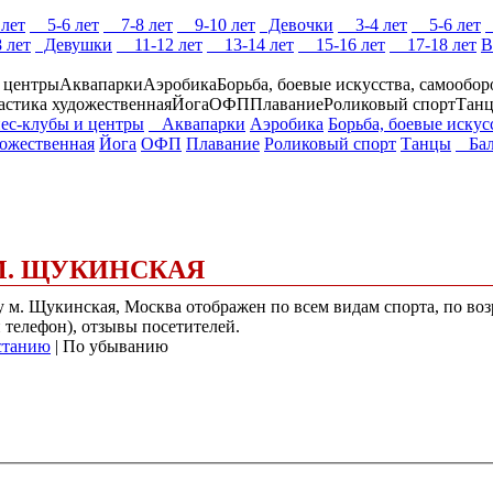
лет
5-6 лет
7-8 лет
9-10 лет
Девочки
3-4 лет
5-6 лет
 лет
Девушки
11-12 лет
13-14 лет
15-16 лет
17-18 лет
В
 центры
Аквапарки
Аэробика
Борьба, боевые искусства, самообор
астика художественная
Йога
ОФП
Плавание
Роликовый спорт
Тан
с-клубы и центры
Аквапарки
Аэробика
Борьба, боевые искус
дожественная
Йога
ОФП
Плавание
Роликовый спорт
Танцы
Бал
 М. ЩУКИНСКАЯ
 у м. Щукинская, Москва отображен по всем видам спорта, по во
и телефон), отзывы посетителей.
станию
| По убыванию