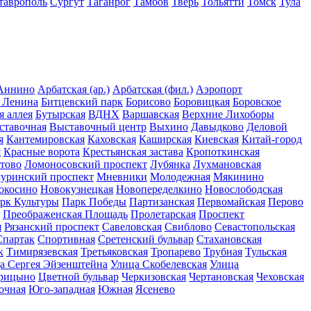
таврополь
Сургут
Таганрог
Тамбов
Тверь
Тольятти
Томск
Тула
Аннино
Арбатская (ар.)
Арбатская (фил.)
Аэропорт
 Ленина
Битцевский парк
Борисово
Боровицкая
Боровское
я аллея
Бутырская
ВДНХ
Варшавская
Верхние Лихоборы
ставочная
Выставочный центр
Выхино
Давыдково
Деловой
я
Кантемировская
Каховская
Каширская
Киевская
Китай-город
я
Красные ворота
Крестьянская застава
Кропоткинская
тово
Ломоносовский проспект
Лубянка
Лухмановская
уринский проспект
Мневники
Молодежная
Мякинино
окосино
Новокузнецкая
Новопеределкино
Новослободская
рк Культуры
Парк Победы
Партизанская
Первомайская
Перово
Преображенская Площадь
Пролетарская
Проспект
я
Рязанский проспект
Савеловская
Свиблово
Севастопольская
Спартак
Спортивная
Сретенский бульвар
Стахановская
к
Тимирязевская
Третьяковская
Тропарево
Трубная
Тульская
а Сергея Эйзенштейна
Улица Скобелевская
Улица
рицыно
Цветной бульвар
Черкизовская
Чертановская
Чеховская
очная
Юго-западная
Южная
Ясенево