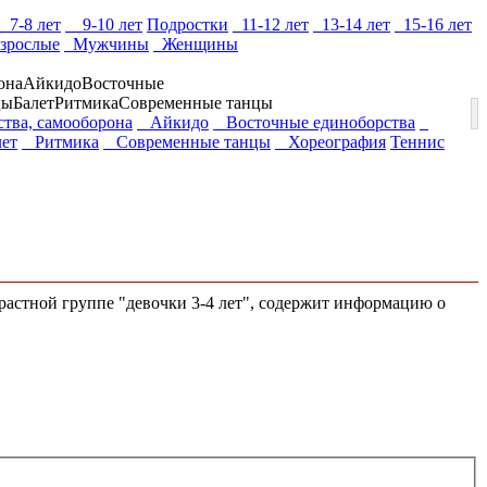
7-8 лет
9-10 лет
Подростки
11-12 лет
13-14 лет
15-16 лет
зрослые
Мужчины
Женщины
она
Айкидо
Восточные
цы
Балет
Ритмика
Современные танцы
ства, самооборона
Айкидо
Восточные единоборства
ет
Ритмика
Современные танцы
Хореография
Теннис
зрастной группе "девочки 3-4 лет", содержит информацию о