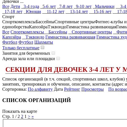
Девочки ...
Все
Дети
3-4 года
5-6 лет
7-8 лет
9-10 лет
Мальчики
3-4 
17-18 лет
Юноши
11-12 лет
13-14 лет
15-16 лет
17-18
Спорт
Спорткомплексы
Бассейны
Спортивные центры
Фитнес-клубы и
единоборства
Капоэйра
Тэквондо
Гимнастика развивающая
Гимн
Все
Спорткомплексы
Бассейны
Спортивные центры
Фитне
Капоэйра
Тэквондо
Гимнастика развивающая
Гимнастика ху
Фитбол
Футбол
Шахматы
Только бесплатные
Занятия для беременных
Аренда зала или площадки
СЕКЦИИ ДЛЯ ДЕВОЧЕК 3-4 ЛЕТ У
Список организаций (в т.ч. секций, спортивных школ, клубов)
занятиях, тренировках и обучении, описание, контакты (адрес 
Сортировка:
По алфавиту
Дата
Рейтинг
Просмотры
По возра
СПИСОК ОРГАНИЗАЦИЙ
Показать на карте
Стр. 1 / 2
2
1
>
»