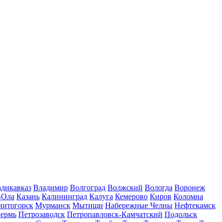
дикавказ
Владимир
Волгоград
Волжский
Вологда
Воронеж
-Ола
Казань
Калининград
Калуга
Кемерово
Киров
Коломна
нитогорск
Мурманск
Мытищи
Набережные Челны
Нефтекамск
ермь
Петрозаводск
Петропавловск-Камчатский
Подольск