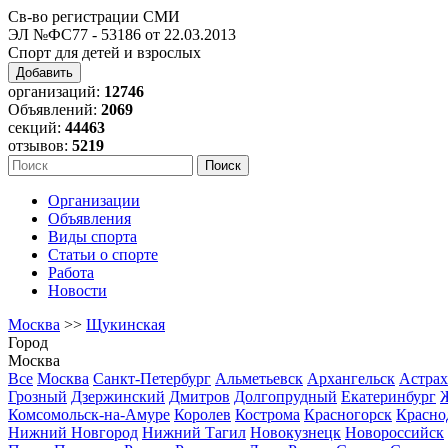
Св-во регистрации СМИ
ЭЛ №ФС77 - 53186 от 22.03.2013
Спорт для детей и взрослых
Добавить
организаций:
12746
Объявлений:
2069
секций:
44463
отзывов:
5219
Организации
Объявления
Виды спорта
Статьи о спорте
Работа
Новости
Москва
>>
Щукинская
Город
Москва
Все
Москва
Санкт-Петербург
Альметьевск
Архангельск
Астрах
Грозный
Дзержинский
Дмитров
Долгопрудный
Екатеринбург
Комсомольск-на-Амуре
Королев
Кострома
Красногорск
Красно
Нижний Новгород
Нижний Тагил
Новокузнецк
Новороссийск