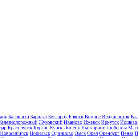
ань
Балашиха
Барнаул
Белгород
Брянск
Видное
Владивосток
Вла
Железнодорожный
Жуковский
Иваново
Ижевск
Иркутск
Йошкар
дар
Красноярск
Курган
Курск
Липецк
Лыткарино
Люберцы
Маг
Новосибирск
Норильск
Одинцово
Омск
Орел
Оренбург
Пенза
П