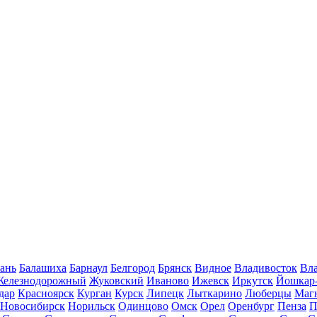
ань
Балашиха
Барнаул
Белгород
Брянск
Видное
Владивосток
Вла
Железнодорожный
Жуковский
Иваново
Ижевск
Иркутск
Йошкар
дар
Красноярск
Курган
Курск
Липецк
Лыткарино
Люберцы
Маг
Новосибирск
Норильск
Одинцово
Омск
Орел
Оренбург
Пенза
П