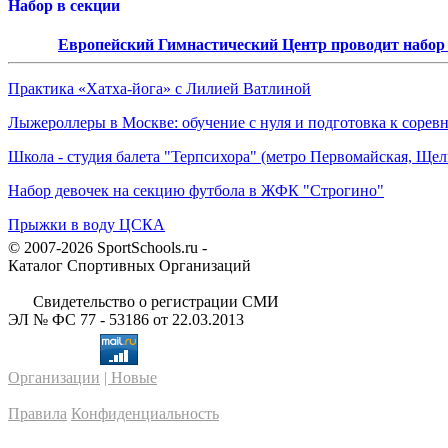
Набор в секции
Европейский Гимнастический Центр проводит набор д
Практика «Хатха-йога» с Лилией Ватлиной
Лыжероллеры в Москве: обучение с нуля и подготовка к сорев
Школа - студия балета "Терпсихора" (метро Первомайская, Щелк
Набор девочек на секцию футбола в ЖФК "Строгино"
Прыжки в воду ЦСКА
© 2007-2026 SportSchools.ru -
Каталог Спортивных Организаций
Свидетельство о регистрации СМИ
ЭЛ № ФС 77 - 53186 от 22.03.2013
Организации
| Новые
Правила
Конфиденциальность