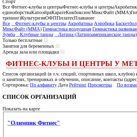
Спорт
Все
Фитнес-клубы и центры
Фитнес-клубы и центры
Акробатик
единоборства
Капоэйра
Карате
Кикбоксинг
МиксФайт (ММА)
Ги
тренинг)
Культуризм
ОФП
Пилатес
Плавание
Все
Фитнес-клубы и центры
Акробатика
Аэробика
Баскетбол
МиксФайт (ММА)
Гимнастика воздушная
Гимнастика развива
Зумба
Клубные танцы
Латина (Латиноамериканские танцы)
Только бесплатные
Занятия для беременных
Аренда зала или площадки
ФИТНЕС-КЛУБЫ И ЦЕНТРЫ У М
Список организаций (в т.ч. секций, спортивных школ, клубов
о занятиях, тренировках и обучении, описание, контакты (адрес
Сортировка:
По алфавиту
Дата
Рейтинг
Просмотры
По возра
СПИСОК ОРГАНИЗАЦИЙ
Показать на карте
"Олимпик Фитнес"