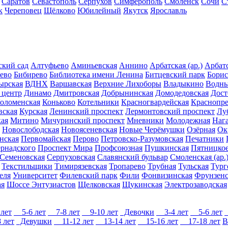
Саратов
Севастополь
Серпухов
Симферополь
Смоленск
Сочи
С
к
Череповец
Щёлково
Юбилейный
Якутск
Ярославль
ский сад
Алтуфьево
Аминьевская
Аннино
Арбатская (ар.)
Арбатс
ево
Бибирево
Библиотека имени Ленина
Битцевский парк
Борис
ырская
ВДНХ
Варшавская
Верхние Лихоборы
Владыкино
Водны
 центр
Динамо
Дмитровская
Добрынинская
Домодедовская
Дост
оломенская
Коньково
Котельники
Красногвардейская
Краснопре
вская
Курская
Ленинский проспект
Лермонтовский проспект
Лу
ая
Митино
Мичуринский проспект
Мневники
Молодежная
Наг
Новослободская
Новоясеневская
Новые Черёмушки
Озёрная
Ок
нская
Первомайская
Перово
Петровско-Разумовская
Печатники
рнадского
Проспект Мира
Профсоюзная
Пушкинская
Пятницкое
Семеновская
Серпуховская
Славянский бульвар
Смоленская (ар.
Текстильщики
Тимирязевская
Тропарево
Трубная
Тульская
Тург
еля
Университет
Филевский парк
Фили
Фонвизинская
Фрунзенс
ая
Шоссе Энтузиастов
Щелковская
Щукинская
Электрозаводская
лет
5-6 лет
7-8 лет
9-10 лет
Девочки
3-4 лет
5-6 лет
 лет
Девушки
11-12 лет
13-14 лет
15-16 лет
17-18 лет
В