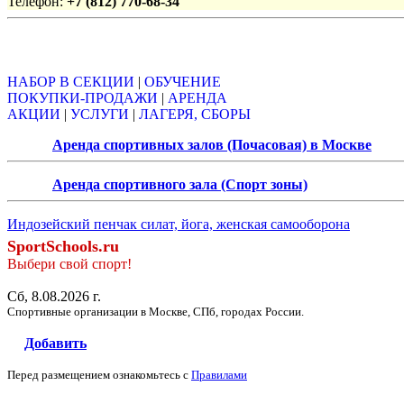
Телефон:
+7 (812) 770-68-34
Объявления
НАБОР В СЕКЦИИ
|
ОБУЧЕНИЕ
ПОКУПКИ-ПРОДАЖИ
|
АРЕНДА
АКЦИИ
|
УСЛУГИ
|
ЛАГЕРЯ, СБОРЫ
Аренда спортивных залов (Почасовая) в Москве
Аренда спортивного зала (Спорт зоны)
Индозейский пенчак силат, йога, женская самооборона
SportSchools.ru
Выбери свой спорт!
Сб, 8.08.2026 г.
Спортивные организации в Москве, СПб, городах России.
Добавить
Перед размещением ознакомьтесь с
Правилами