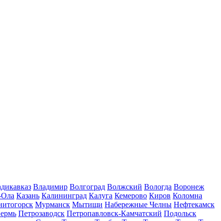
дикавказ
Владимир
Волгоград
Волжский
Вологда
Воронеж
-Ола
Казань
Калининград
Калуга
Кемерово
Киров
Коломна
нитогорск
Мурманск
Мытищи
Набережные Челны
Нефтекамск
ермь
Петрозаводск
Петропавловск-Камчатский
Подольск