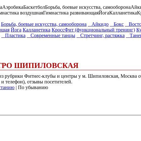
а
Аэробика
Баскетбол
Борьба, боевые искусства, самооборона
Айк
мнастика воздушная
Гимнастика развивающая
Йога
Калланетика
К
Борьба, боевые искусства, самооборона
Айкидо
Бокс
Восточ
ющая
Йога
Калланетика
КроссФит (функциональный тренинг)
К
Пластика
Современные танцы
Стретчинг, растяжка
Танец
ЕТРО ШИПИЛОВСКАЯ
) из рубрики Фитнес-клубы и центры у м. Шипиловская, Москва
 и телефон), отзывы посетителей.
станию
| По убыванию