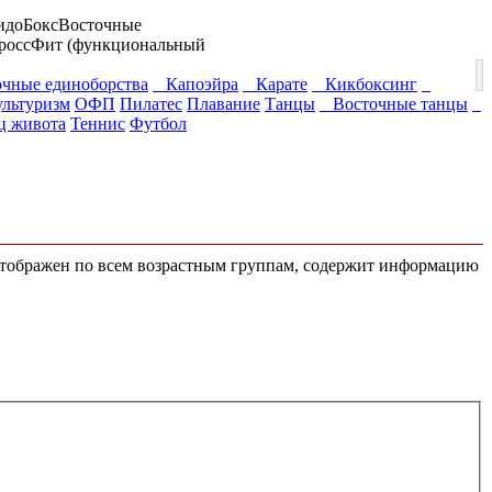
идо
Бокс
Восточные
россФит (функциональный
ные единоборства
Капоэйра
Карате
Кикбоксинг
ультуризм
ОФП
Пилатес
Плавание
Танцы
Восточные танцы
 живота
Теннис
Футбол
 отображен по всем возрастным группам, содержит информацию