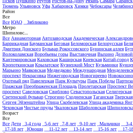
Псков
Пушкино
Реутов
Ростов-на-Дону
Рязань
Самара
Саранск
Тюмень
Ульяновск
Уфа
Хабаровск
Химки
Чебоксары
Челябинс
Район
Все
Все
ЮАО
Зябликово
Метро
Шипиловс...
Все
Авиамоторная
Автозаводская
Академическая
Александров
Баррикадная
Бауманская
Беговая
Беломорская
Белорусская
Беля
Дмитрия Донского
Бульвар Рокоссовского
Бунинская аллея
Бут
Волоколамская
Воробьевы горы
Выставочная
Выхино
Деловой
Кантемировская
Каховская
Каширская
Киевская
Китай-город
К
Кропоткинская
Крылатское
Кузнецкий Мост
Кузьминки
Кунце
Марьино
Маяковская
Медведково
Международная
Менделеевск
проспект
Некрасовка
Нижегородская
Новогиреево
Новокосино
Охотный ряд
Павелецкая
Парк Культуры
Парк Победы
Партиза
Пражская
Преображенская Площадь
Пролетарская
Проспект Ве
проспект
Савеловская
Свиблово
Севастопольская
Селигерская
Сретенский бульвар
Строгино
Сходненская
Таганская
Тверская
Сергея Эйзенштейна
Улица Скобелевская
Улица академика Янг
Чеховская
Чистые пруды
Чкаловская
Шаболовская
Шипиловск
Возраст
Все
Все
Дети
3-4 года
5-6 лет
7-8 лет
9-10 лет
Мальчики
3-4 
17-18 лет
Юноши
11-12 лет
13-14 лет
15-16 лет
17-18