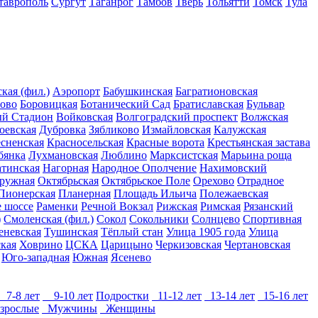
таврополь
Сургут
Таганрог
Тамбов
Тверь
Тольятти
Томск
Тула
кая (фил.)
Аэропорт
Бабушкинская
Багратионовская
ово
Боровицкая
Ботанический Сад
Братиславская
Бульвар
й Стадион
Войковская
Волгоградский проспект
Волжская
оевская
Дубровка
Зябликово
Измайловская
Калужская
сненская
Красносельская
Красные ворота
Крестьянская застава
бянка
Лухмановская
Люблино
Марксистская
Марьина роща
атинская
Нагорная
Народное Ополчение
Нахимовский
ружная
Октябрьская
Октябрьское Поле
Орехово
Отрадное
Пионерская
Планерная
Площадь Ильича
Полежаевская
 шоссе
Раменки
Речной Вокзал
Рижская
Римская
Рязанский
)
Смоленская (фил.)
Сокол
Сокольники
Солнцево
Спортивная
еневская
Тушинская
Тёплый стан
Улица 1905 года
Улица
кая
Ховрино
ЦСКА
Царицыно
Черкизовская
Чертановская
Юго-западная
Южная
Ясенево
7-8 лет
9-10 лет
Подростки
11-12 лет
13-14 лет
15-16 лет
зрослые
Мужчины
Женщины