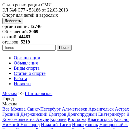
Св-во регистрации СМИ
ЭЛ №ФС77 - 53186 от 22.03.2013
Спорт для детей и взрослых
Добавить
организаций:
12746
Объявлений:
2069
секций:
44463
отзывов:
5219
Организации
Объявления
Виды спорта
Статьи о спорте
Работа
Новости
Москва
>>
Шипиловская
Город
Москва
Все
Москва
Санкт-Петербург
Альметьевск
Архангельск
Астрах
Грозный
Дзержинский
Дмитров
Долгопрудный
Екатеринбург
Комсомольск-на-Амуре
Королев
Кострома
Красногорск
Красно
Нижний Новгород
Нижний Тагил
Новокузнецк
Новороссийск