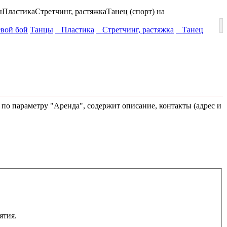
ы
Пластика
Стретчинг, растяжка
Танец (спорт) на
ой бой
Танцы
Пластика
Стретчинг, растяжка
Танец
, по параметру "Аренда", содержит описание, контакты (адрес и
ятия.