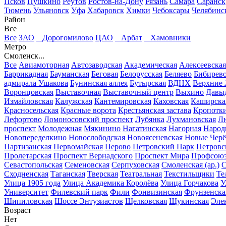
Псков
Пушкино
Реутов
Ростов-на-Дону
Рязань
Самара
Саранск
Тюмень
Ульяновск
Уфа
Хабаровск
Химки
Чебоксары
Челябинс
Район
Все
Все
ЗАО
Дорогомилово
ЦАО
Арбат
Хамовники
Метро
Смоленск...
Все
Авиамоторная
Автозаводская
Академическая
Алексеевская
Баррикадная
Бауманская
Беговая
Белорусская
Беляево
Бибирев
адмирала Ушакова
Бунинская аллея
Бутырская
ВДНХ
Верхние
Воронцовская
Выставочная
Выставочный центр
Выхино
Давы
Измайловская
Калужская
Кантемировская
Каховская
Каширска
Красносельская
Красные ворота
Крестьянская застава
Кропотк
Лефортово
Ломоносовский проспект
Лубянка
Лухмановская
Л
проспект
Молодежная
Мякинино
Нагатинская
Нагорная
Народ
Новопеределкино
Новослободская
Новоясеневская
Новые Чер
Партизанская
Первомайская
Перово
Петровский Парк
Петровс
Пролетарская
Проспект Вернадского
Проспект Мира
Профсоюз
Севастопольская
Семеновская
Серпуховская
Смоленская (ар.)
С
Сходненская
Таганская
Тверская
Театральная
Текстильщики
Те
Улица 1905 года
Улица Академика Королёва
Улица Горчакова
У
Университет
Филевский парк
Фили
Фонвизинская
Фрунзенска
Шипиловская
Шоссе Энтузиастов
Щелковская
Щукинская
Эле
Возраст
Нет