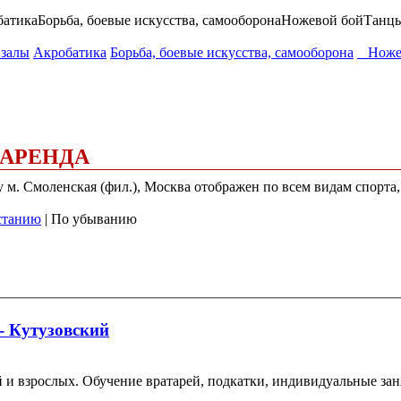
батика
Борьба, боевые искусства, самооборона
Ножевой бой
Танц
залы
Акробатика
Борьба, боевые искусства, самооборона
Ножев
 АРЕНДА
у м. Смоленская (фил.), Москва отображен по всем видам спорта
станию
| По убыванию
- Кутузовский
 и взрослых. Обучение вратарей, подкатки, индивидуальные зан