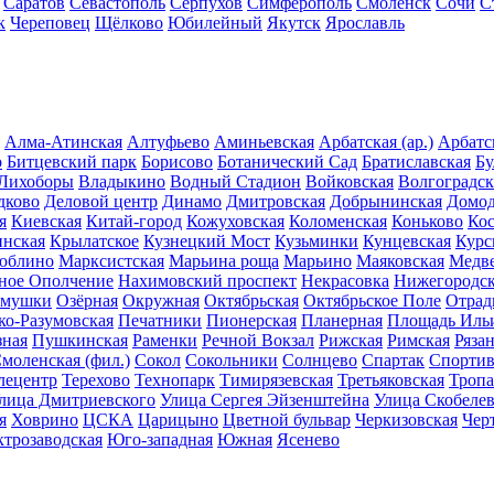
Саратов
Севастополь
Серпухов
Симферополь
Смоленск
Сочи
С
к
Череповец
Щёлково
Юбилейный
Якутск
Ярославль
Алма-Атинская
Алтуфьево
Аминьевская
Арбатская (ар.)
Арбатск
о
Битцевский парк
Борисово
Ботанический Сад
Братиславская
Бу
 Лихоборы
Владыкино
Водный Стадион
Войковская
Волгоградск
дково
Деловой центр
Динамо
Дмитровская
Добрынинская
Домод
я
Киевская
Китай-город
Кожуховская
Коломенская
Коньково
Ко
инская
Крылатское
Кузнецкий Мост
Кузьминки
Кунцевская
Курс
юблино
Марксистская
Марьина роща
Марьино
Маяковская
Медв
ное Ополчение
Нахимовский проспект
Некрасовка
Нижегородск
ёмушки
Озёрная
Окружная
Октябрьская
Октябрьское Поле
Отрад
ко-Разумовская
Печатники
Пионерская
Планерная
Площадь Иль
ная
Пушкинская
Раменки
Речной Вокзал
Рижская
Римская
Ряза
моленская (фил.)
Сокол
Сокольники
Солнцево
Спартак
Спортив
лецентр
Терехово
Технопарк
Тимирязевская
Третьяковская
Тропа
лица Дмитриевского
Улица Сергея Эйзенштейна
Улица Скобелев
я
Ховрино
ЦСКА
Царицыно
Цветной бульвар
Черкизовская
Чер
ктрозаводская
Юго-западная
Южная
Ясенево