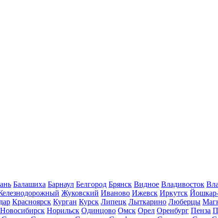
ань
Балашиха
Барнаул
Белгород
Брянск
Видное
Владивосток
Вла
Железнодорожный
Жуковский
Иваново
Ижевск
Иркутск
Йошкар
дар
Красноярск
Курган
Курск
Липецк
Лыткарино
Люберцы
Маг
Новосибирск
Норильск
Одинцово
Омск
Орел
Оренбург
Пенза
П