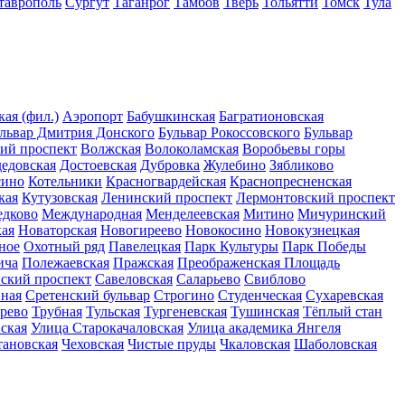
таврополь
Сургут
Таганрог
Тамбов
Тверь
Тольятти
Томск
Тула
ая (фил.)
Аэропорт
Бабушкинская
Багратионовская
львар Дмитрия Донского
Бульвар Рокоссовского
Бульвар
ий проспект
Волжская
Волоколамская
Воробьевы горы
едовская
Достоевская
Дубровка
Жулебино
Зябликово
сино
Котельники
Красногвардейская
Краснопресненская
кая
Кутузовская
Ленинский проспект
Лермонтовский проспект
едково
Международная
Менделеевская
Митино
Мичуринский
ая
Новаторская
Новогиреево
Новокосино
Новокузнецкая
ное
Охотный ряд
Павелецкая
Парк Культуры
Парк Победы
ича
Полежаевская
Пражская
Преображенская Площадь
нский проспект
Савеловская
Саларьево
Свиблово
ная
Сретенский бульвар
Строгино
Студенческая
Сухаревская
рево
Трубная
Тульская
Тургеневская
Тушинская
Тёплый стан
ская
Улица Старокачаловская
Улица академика Янгеля
тановская
Чеховская
Чистые пруды
Чкаловская
Шаболовская