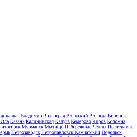
дикавказ
Владимир
Волгоград
Волжский
Вологда
Воронеж
-Ола
Казань
Калининград
Калуга
Кемерово
Киров
Коломна
нитогорск
Мурманск
Мытищи
Набережные Челны
Нефтекамск
ермь
Петрозаводск
Петропавловск-Камчатский
Подольск