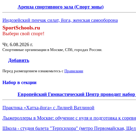
Аренда спортивного зала (Спорт зоны)
Индозейский пенчак силат, йога, женская самооборона
SportSchools.ru
Выбери свой спорт!
Чт, 6.08.2026 г.
Спортивные организации в Москве, СПб, городах России.
Добавить
Перед размещением ознакомьтесь с
Правилами
Набор в секции
Европейский Гимнастический Центр проводит набор д
Практика «Хатха-йога» с Лилией Ватлиной
Лыжероллеры в Москве: обучение с нуля и подготовка к сорев
Школа - студия балета "Терпсихора" (метро Первомайская, Щелк