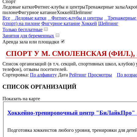
Спорт
Ледовые катки
Фитнес-клубы и центры
Тренажерные залы
Акро
пилоне
Фигурное катание
Хоккей
Шейпинг
Все
Ледовые катки
Фитнес-клубы и центры
Тренажерные 
(спорт) на пилоне
Фигурное катание
Хоккей
Шейпинг
Только бесплатные
Занятия для беременных
Аренда зала или площадки
СПОРТ У М. СМОЛЕНСКАЯ (ФИЛ.),
Список организаций (в т.ч. секций, спортивных школ, клубов) 
телефон), отзывы посетителей.
Сортировка:
По алфавиту
Дата
Рейтинг
Просмотры
По возра
СПИСОК ОРГАНИЗАЦИЙ
Показать на карте
Хоккейно-тренировочный центр "БиЛайкПро" 
Подготовка хоккеистов любого уровня, тренировки для детей