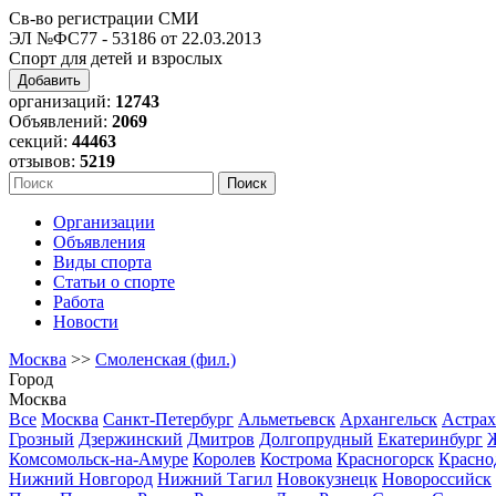
Св-во регистрации СМИ
ЭЛ №ФС77 - 53186 от 22.03.2013
Спорт для детей и взрослых
Добавить
организаций:
12743
Объявлений:
2069
секций:
44463
отзывов:
5219
Организации
Объявления
Виды спорта
Статьи о спорте
Работа
Новости
Москва
>>
Смоленская (фил.)
Город
Москва
Все
Москва
Санкт-Петербург
Альметьевск
Архангельск
Астрах
Грозный
Дзержинский
Дмитров
Долгопрудный
Екатеринбург
Комсомольск-на-Амуре
Королев
Кострома
Красногорск
Красно
Нижний Новгород
Нижний Тагил
Новокузнецк
Новороссийск