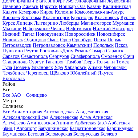
Долгопрудный
Екатеринбург
Железнодорожный
Жуковский
Иваново
Ижевск
Иркутск
Йошкар-Ола
Казань
Калининград
Калуга
Кемерово
Киров
Коломна
Комсомольск-на-Амуре
Королев
Кострома
Красногорск
Краснодар
Красноярск
Курган
Курск
Липецк
Лыткарино
Люберцы
Магнитогорск
Мурманск
Мытищи
Набережные Челны
Нефтекамск
Нижний Новгород
Нижний Тагил
Новокузнецк
Новороссийск
Новосибирск
Норильск
Одинцово
Омск
Орел
Оренбург
Пенза
Пермь
Петрозаводск
Петропавловск-Камчатский
Подольск
Псков
Пушкино
Реутов
Ростов-на-Дону
Рязань
Самара
Саранск
Саратов
Севастополь
Серпухов
Симферополь
Смоленск
Сочи
Ставрополь
Сургут
Таганрог
Тамбов
Тверь
Тольятти
Томск
Тула
Тюмень
Ульяновск
Уфа
Хабаровск
Химки
Чебоксары
Челябинск
Череповец
Щёлково
Юбилейный
Якутск
Ярославль
Район
Все
Все
ЗАО
Солнцево
Метро
Солнцево
Все
Авиамоторная
Автозаводская
Академическая
Александровский сад
Алексеевская
Алма-Атинская
Алтуфьево
Аминьевская
Аннино
Арбатская (ар.)
Арбатская
(фил.)
Аэропорт
Бабушкинская
Багратионовская
Баррикадная
Бауманская
Беговая
Беломорская
Белорусская
Беляево