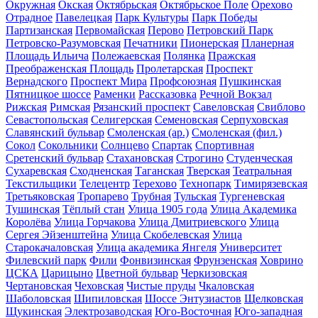
Окружная
Окская
Октябрьская
Октябрьское Поле
Орехово
Отрадное
Павелецкая
Парк Культуры
Парк Победы
Партизанская
Первомайская
Перово
Петровский Парк
Петровско-Разумовская
Печатники
Пионерская
Планерная
Площадь Ильича
Полежаевская
Полянка
Пражская
Преображенская Площадь
Пролетарская
Проспект
Вернадского
Проспект Мира
Профсоюзная
Пушкинская
Пятницкое шоссе
Раменки
Рассказовка
Речной Вокзал
Рижская
Римская
Рязанский проспект
Савеловская
Свиблово
Севастопольская
Селигерская
Семеновская
Серпуховская
Славянский бульвар
Смоленская (ар.)
Смоленская (фил.)
Сокол
Сокольники
Солнцево
Спартак
Спортивная
Сретенский бульвар
Стахановская
Строгино
Студенческая
Сухаревская
Сходненская
Таганская
Тверская
Театральная
Текстильщики
Телецентр
Терехово
Технопарк
Тимирязевская
Третьяковская
Тропарево
Трубная
Тульская
Тургеневская
Тушинская
Тёплый стан
Улица 1905 года
Улица Академика
Королёва
Улица Горчакова
Улица Дмитриевского
Улица
Сергея Эйзенштейна
Улица Скобелевская
Улица
Старокачаловская
Улица академика Янгеля
Университет
Филевский парк
Фили
Фонвизинская
Фрунзенская
Ховрино
ЦСКА
Царицыно
Цветной бульвар
Черкизовская
Чертановская
Чеховская
Чистые пруды
Чкаловская
Шаболовская
Шипиловская
Шоссе Энтузиастов
Щелковская
Щукинская
Электрозаводская
Юго-Восточная
Юго-западная