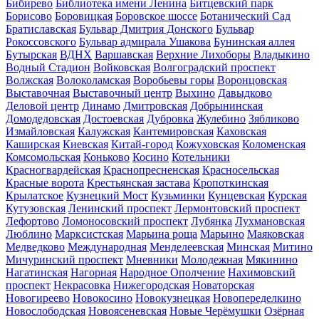
Бибирево
Библиотека имени Ленина
Битцевский парк
Борисово
Боровицкая
Боровское шоссе
Ботанический Сад
Братиславская
Бульвар Дмитрия Донского
Бульвар
Рокоссовского
Бульвар адмирала Ушакова
Бунинская аллея
Бутырская
ВДНХ
Варшавская
Верхние Лихоборы
Владыкино
Водный Стадион
Войковская
Волгоградский проспект
Волжская
Волоколамская
Воробьевы горы
Воронцовская
Выставочная
Выставочный центр
Выхино
Давыдково
Деловой центр
Динамо
Дмитровская
Добрынинская
Домодедовская
Достоевская
Дубровка
Жулебино
Зябликово
Измайловская
Калужская
Кантемировская
Каховская
Каширская
Киевская
Китай-город
Кожуховская
Коломенская
Комсомольская
Коньково
Косино
Котельники
Красногвардейская
Краснопресненская
Красносельская
Красные ворота
Крестьянская застава
Кропоткинская
Крылатское
Кузнецкий Мост
Кузьминки
Кунцевская
Курская
Кутузовская
Ленинский проспект
Лермонтовский проспект
Лефортово
Ломоносовский проспект
Лубянка
Лухмановская
Люблино
Марксистская
Марьина роща
Марьино
Маяковская
Медведково
Международная
Менделеевская
Минская
Митино
Мичуринский проспект
Мневники
Молодежная
Мякинино
Нагатинская
Нагорная
Народное Ополчение
Нахимовский
проспект
Некрасовка
Нижегородская
Новаторская
Новогиреево
Новокосино
Новокузнецкая
Новопеределкино
Новослободская
Новоясеневская
Новые Черёмушки
Озёрная