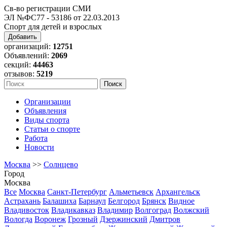
Св-во регистрации СМИ
ЭЛ №ФС77 - 53186 от 22.03.2013
Спорт для детей и взрослых
Добавить
организаций:
12751
Объявлений:
2069
секций:
44463
отзывов:
5219
Организации
Объявления
Виды спорта
Статьи о спорте
Работа
Новости
Москва
>>
Солнцево
Город
Москва
Все
Москва
Санкт-Петербург
Альметьевск
Архангельск
Астрахань
Балашиха
Барнаул
Белгород
Брянск
Видное
Владивосток
Владикавказ
Владимир
Волгоград
Волжский
Вологда
Воронеж
Грозный
Дзержинский
Дмитров