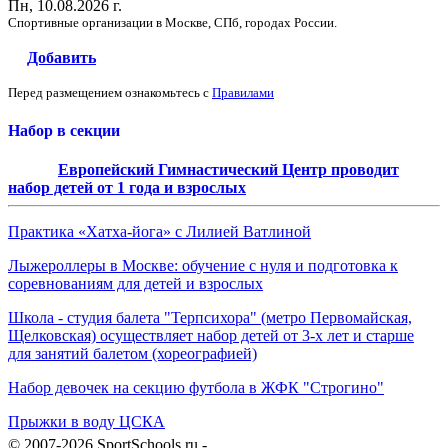
Пн, 10.08.2026 г.
Спортивные организации в Москве, СПб, городах России.
Добавить
Перед размещением ознакомьтесь с
Правилами
Набор в секции
Европейский Гимнастический Центр проводит
набор детей от 1 года и взрослых
Практика «Хатха-йога» с Лилией Ватлиной
Лыжероллеры в Москве: обучение с нуля и подготовка к
соревнованиям для детей и взрослых
Школа - студия балета "Терпсихора" (метро Первомайская,
Щелковская) осуществляет набор детей от 3-х лет и старше
для занятий балетом (хореографией)
Набор девочек на секцию футбола в ЖФК "Строгино"
Прыжки в воду ЦСКА
© 2007-2026 SportSchools.ru -