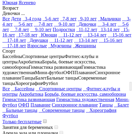
Южная
Ясенево
Возраст
Девочки ...
Все
Дети
3-4 года
5-6 лет
7-8 лет
9-10 лет
Мальчики
3-
4 лет
5-6 лет
7-8 лет
9-10 лет
Девочки
3-4 лет
5-6
лет
7-8 лет
9-10 лет
Подростки
11-12 лет
13-14 лет
15-
16 лет
17-18 лет
Юноши
11-12 лет
13-14 лет
15-16 лет
17-18 лет
Девушки
11-12 лет
13-14 лет
15-16 лет
17-18 лет
Взрослые
Мужчины
Женщины
Спорт
Бассейны
Спортивные центры
Фитнес-клубы и
центры
Акробатика
Борьба, боевые искусства,
самооборона
Гимнастика развивающая
Гимнастика
художественная
Мини-футбол
ОФП
Плавание
Синхронное
плавание
Танцы
Балет
Бальные танцы
Современные
танцы
Хореография
Футбол
Все
Бассейны
Спортивные центры
Фитнес-клубы и
центры
Акробатика
Борьба, боевые искусства, самооборона
Гимнастика развивающая
Гимнастика художественная
Мини-
футбол
ОФП
Плавание
Синхронное плавание
Танцы
Балет
Бальные танцы
Современные танцы
Хореография
Футбол
Только бесплатные
Занятия для беременных
Аренда зала или площадки