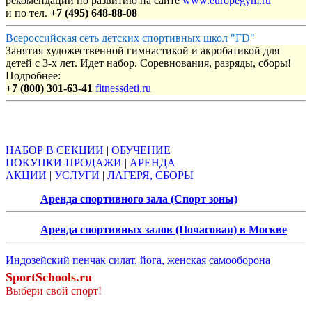
рекомендации по развитию на сайте
www.europegym.ru
и по тел.
+7 (495) 648-88-08
Всероссийская сеть детских спортивных школ "FD"
Занятия художественной гимнастикой и акробатикой для
детей с 3-х лет. Идет набор. Соревнования, разряды, сборы!
Подробнее:
+7 (800) 301-63-41
fitnessdeti.ru
Объявления
НАБОР В СЕКЦИИ
|
ОБУЧЕНИЕ
ПОКУПКИ-ПРОДАЖИ
|
АРЕНДА
АКЦИИ
|
УСЛУГИ
|
ЛАГЕРЯ, СБОРЫ
Аренда спортивного зала (Спорт зоны)
Аренда спортивных залов (Почасовая) в Москве
Индозейский пенчак силат, йога, женская самооборона
SportSchools.ru
Выбери свой спорт!