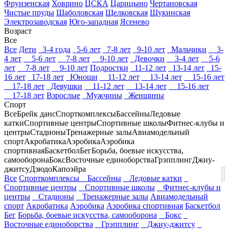
Фрунзенская
Ховрино
ЦСКА
Царицыно
Чертановская
Чистые пруды
Шаболовская
Щелковская
Щукинская
Электрозаводская
Юго-западная
Ясенево
Возраст
Все
Все
Дети
3-4 года
5-6 лет
7-8 лет
9-10 лет
Мальчики
3-
4 лет
5-6 лет
7-8 лет
9-10 лет
Девочки
3-4 лет
5-6
лет
7-8 лет
9-10 лет
Подростки
11-12 лет
13-14 лет
15-
16 лет
17-18 лет
Юноши
11-12 лет
13-14 лет
15-16 лет
17-18 лет
Девушки
11-12 лет
13-14 лет
15-16 лет
17-18 лет
Взрослые
Мужчины
Женщины
Спорт
Все
Брейк данс
Спорткомплексы
Бассейны
Ледовые
катки
Спортивные центры
Спортивные школы
Фитнес-клубы и
центры
Стадионы
Тренажерные залы
Авиамодельный
спорт
Акробатика
Аэробика
Аэробика
спортивная
Баскетбол
Бег
Борьба, боевые искусства,
самооборона
Бокс
Восточные единоборства
Грэпплинг
Джиу-
джитсу
Дзюдо
Капоэйра
Все
Спорткомплексы
Бассейны
Ледовые катки
Спортивные центры
Спортивные школы
Фитнес-клубы и
центры
Стадионы
Тренажерные залы
Авиамодельный
спорт
Акробатика
Аэробика
Аэробика спортивная
Баскетбол
Бег
Борьба, боевые искусства, самооборона
Бокс
Восточные единоборства
Грэпплинг
Джиу-джитсу