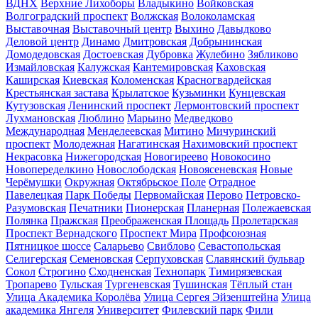
ВДНХ
Верхние Лихоборы
Владыкино
Войковская
Волгоградский проспект
Волжская
Волоколамская
Выставочная
Выставочный центр
Выхино
Давыдково
Деловой центр
Динамо
Дмитровская
Добрынинская
Домодедовская
Достоевская
Дубровка
Жулебино
Зябликово
Измайловская
Калужская
Кантемировская
Каховская
Каширская
Киевская
Коломенская
Красногвардейская
Крестьянская застава
Крылатское
Кузьминки
Кунцевская
Кутузовская
Ленинский проспект
Лермонтовский проспект
Лухмановская
Люблино
Марьино
Медведково
Международная
Менделеевская
Митино
Мичуринский
проспект
Молодежная
Нагатинская
Нахимовский проспект
Некрасовка
Нижегородская
Новогиреево
Новокосино
Новопеределкино
Новослободская
Новоясеневская
Новые
Черёмушки
Окружная
Октябрьское Поле
Отрадное
Павелецкая
Парк Победы
Первомайская
Перово
Петровско-
Разумовская
Печатники
Пионерская
Планерная
Полежаевская
Полянка
Пражская
Преображенская Площадь
Пролетарская
Проспект Вернадского
Проспект Мира
Профсоюзная
Пятницкое шоссе
Саларьево
Свиблово
Севастопольская
Селигерская
Семеновская
Серпуховская
Славянский бульвар
Сокол
Строгино
Сходненская
Технопарк
Тимирязевская
Тропарево
Тульская
Тургеневская
Тушинская
Тёплый стан
Улица Академика Королёва
Улица Сергея Эйзенштейна
Улица
академика Янгеля
Университет
Филевский парк
Фили