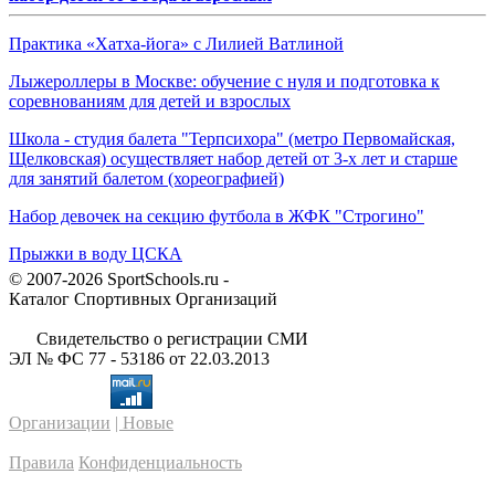
Практика «Хатха-йога» с Лилией Ватлиной
Лыжероллеры в Москве: обучение с нуля и подготовка к
соревнованиям для детей и взрослых
Школа - студия балета "Терпсихора" (метро Первомайская,
Щелковская) осуществляет набор детей от 3-х лет и старше
для занятий балетом (хореографией)
Набор девочек на секцию футбола в ЖФК "Строгино"
Прыжки в воду ЦСКА
© 2007-2026 SportSchools.ru -
Каталог Спортивных Организаций
Свидетельство о регистрации СМИ
ЭЛ № ФС 77 - 53186 от 22.03.2013
Организации
| Новые
Правила
Конфиденциальность