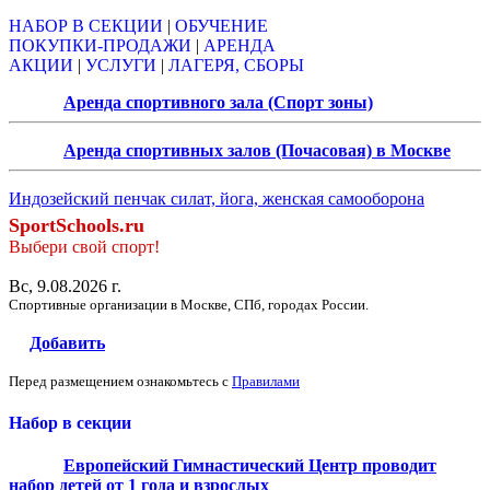
НАБОР В СЕКЦИИ
|
ОБУЧЕНИЕ
ПОКУПКИ-ПРОДАЖИ
|
АРЕНДА
АКЦИИ
|
УСЛУГИ
|
ЛАГЕРЯ, СБОРЫ
Аренда спортивного зала (Спорт зоны)
Аренда спортивных залов (Почасовая) в Москве
Индозейский пенчак силат, йога, женская самооборона
SportSchools.ru
Выбери свой спорт!
Вс, 9.08.2026 г.
Спортивные организации в Москве, СПб, городах России.
Добавить
Перед размещением ознакомьтесь с
Правилами
Набор в секции
Европейский Гимнастический Центр проводит
набор детей от 1 года и взрослых