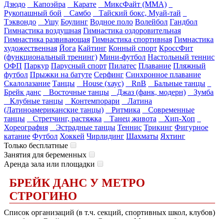
Дзюдо
Капоэйра
Карате
МиксФайт (ММА)
Рукопашный бой
Самбо
Тайский бокс, Муай-тай
Тэквондо
Ушу
Боулинг
Водное поло
Волейбол
Гандбол
Гимнастика воздушная
Гимнастика оздоровительная
Гимнастика развивающая
Гимнастика спортивная
Гимнастика
художественная
Йога
Кайтинг
Конный спорт
КроссФит
(функциональный тренинг)
Мини-футбол
Настольный теннис
ОФП
Паркур
Парусный спорт
Пилатес
Плавание
Пляжный
футбол
Прыжки на батуте
Серфинг
Синхронное плавание
Скалолазание
Танцы
House (хаус)
RnB
Бальные танцы
Брейк данс
Восточные танцы
Джаз (фанк, модерн)
Зумба
Клубные танцы
Контемпорари
Латина
(Латиноамериканские танцы)
Ритмика
Современные
танцы
Стретчинг, растяжка
Танец живота
Хип-Хоп
Хореография
Эстрадные танцы
Теннис
Трикинг
Фигурное
катание
Футбол
Хоккей
Чирлидинг
Шахматы
Яхтинг
Только бесплатные
Занятия для беременных
Аренда зала или площадки
БРЕЙК ДАНС У МЕТРО
СТРОГИНО
Список организаций (в т.ч. секций, спортивных школ, клубов)