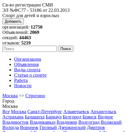
Св-во регистрации СМИ
ЭЛ №ФС77 - 53186 от 22.03.2013
Спорт для детей и взрослых
Добавить
организаций:
12750
Объявлений:
2069
секций:
44463
отзывов:
5219
Организации
Объявления
Виды спорта
Статьи о спорте
Работа
Новости
Москва
>>
Строгино
Город
Москва
Все
Москва
Санкт-Петербург
Альметьевск
Архангельск
Астрахань
Балашиха
Барнаул
Белгород
Брянск
Видное
Владивосток
Владикавказ
Владимир
Волгоград
Волжский
Вологда
Воронеж
Грозный
Дзержинский
Дмитров