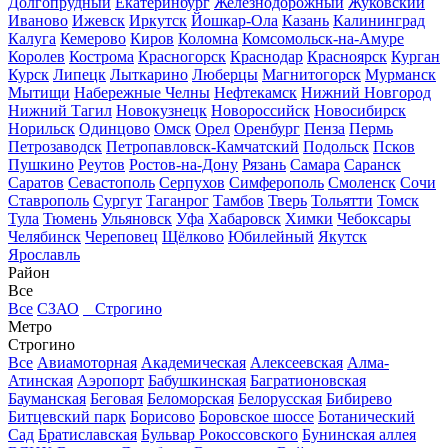
Долгопрудный
Екатеринбург
Железнодорожный
Жуковский
Иваново
Ижевск
Иркутск
Йошкар-Ола
Казань
Калининград
Калуга
Кемерово
Киров
Коломна
Комсомольск-на-Амуре
Королев
Кострома
Красногорск
Краснодар
Красноярск
Курган
Курск
Липецк
Лыткарино
Люберцы
Магнитогорск
Мурманск
Мытищи
Набережные Челны
Нефтекамск
Нижний Новгород
Нижний Тагил
Новокузнецк
Новороссийск
Новосибирск
Норильск
Одинцово
Омск
Орел
Оренбург
Пенза
Пермь
Петрозаводск
Петропавловск-Камчатский
Подольск
Псков
Пушкино
Реутов
Ростов-на-Дону
Рязань
Самара
Саранск
Саратов
Севастополь
Серпухов
Симферополь
Смоленск
Сочи
Ставрополь
Сургут
Таганрог
Тамбов
Тверь
Тольятти
Томск
Тула
Тюмень
Ульяновск
Уфа
Хабаровск
Химки
Чебоксары
Челябинск
Череповец
Щёлково
Юбилейный
Якутск
Ярославль
Район
Все
Все
СЗАО
Строгино
Метро
Строгино
Все
Авиамоторная
Академическая
Алексеевская
Алма-
Атинская
Аэропорт
Бабушкинская
Багратионовская
Бауманская
Беговая
Беломорская
Белорусская
Бибирево
Битцевский парк
Борисово
Боровское шоссе
Ботанический
Сад
Братиславская
Бульвар Рокоссовского
Бунинская аллея