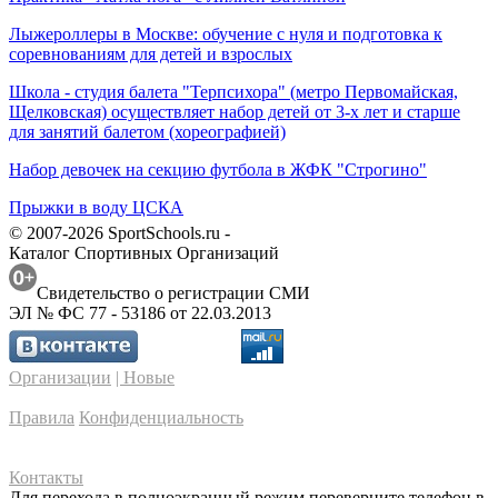
Лыжероллеры в Москве: обучение с нуля и подготовка к
соревнованиям для детей и взрослых
Школа - студия балета "Терпсихора" (метро Первомайская,
Щелковская) осуществляет набор детей от 3-х лет и старше
для занятий балетом (хореографией)
Набор девочек на секцию футбола в ЖФК "Строгино"
Прыжки в воду ЦСКА
© 2007-2026 SportSchools.ru -
Каталог Спортивных Организаций
Свидетельство о регистрации СМИ
ЭЛ № ФС 77 - 53186 от 22.03.2013
Организации
| Новые
Правила
Конфиденциальность
Контакты
Для перехода в полноэкранный режим переверните телефон в