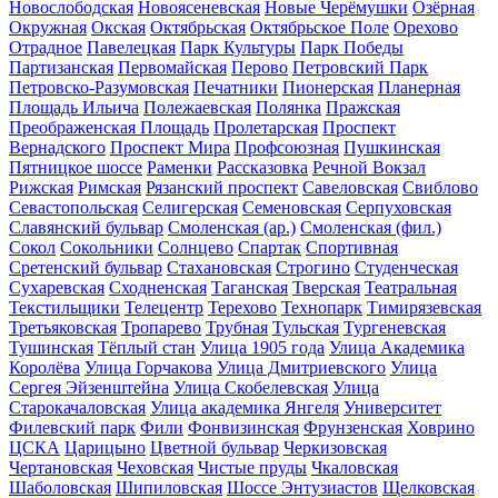
Новослободская
Новоясеневская
Новые Черёмушки
Озёрная
Окружная
Окская
Октябрьская
Октябрьское Поле
Орехово
Отрадное
Павелецкая
Парк Культуры
Парк Победы
Партизанская
Первомайская
Перово
Петровский Парк
Петровско-Разумовская
Печатники
Пионерская
Планерная
Площадь Ильича
Полежаевская
Полянка
Пражская
Преображенская Площадь
Пролетарская
Проспект
Вернадского
Проспект Мира
Профсоюзная
Пушкинская
Пятницкое шоссе
Раменки
Рассказовка
Речной Вокзал
Рижская
Римская
Рязанский проспект
Савеловская
Свиблово
Севастопольская
Селигерская
Семеновская
Серпуховская
Славянский бульвар
Смоленская (ар.)
Смоленская (фил.)
Сокол
Сокольники
Солнцево
Спартак
Спортивная
Сретенский бульвар
Стахановская
Строгино
Студенческая
Сухаревская
Сходненская
Таганская
Тверская
Театральная
Текстильщики
Телецентр
Терехово
Технопарк
Тимирязевская
Третьяковская
Тропарево
Трубная
Тульская
Тургеневская
Тушинская
Тёплый стан
Улица 1905 года
Улица Академика
Королёва
Улица Горчакова
Улица Дмитриевского
Улица
Сергея Эйзенштейна
Улица Скобелевская
Улица
Старокачаловская
Улица академика Янгеля
Университет
Филевский парк
Фили
Фонвизинская
Фрунзенская
Ховрино
ЦСКА
Царицыно
Цветной бульвар
Черкизовская
Чертановская
Чеховская
Чистые пруды
Чкаловская
Шаболовская
Шипиловская
Шоссе Энтузиастов
Щелковская