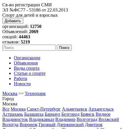
Св-во регистрации СМИ
ЭЛ №ФС77 - 53186 от 22.03.2013
Спорт для детей и взрослых
Добавить
организаций:
12750
Объявлений:
2069
секций:
44463
отзывов:
5219
Организации
Объявления
Виды спорта
Статьи о спорте
Работа
Новости
Москва
>>
Технопарк
Город
Москва
Все
Москва
Санкт-Петербург
Альметьевск
Архангельск
Астрахань
Балашиха
Барнаул
Белгород
Брянск
Видное
Владивосток
Владикавказ
Владимир
Волгоград
Волжский
Вологда
Воронеж
Грозный
Дзержинский
Дмитров