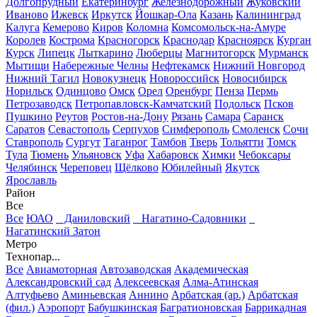
Долгопрудный
Екатеринбург
Железнодорожный
Жуковский
Иваново
Ижевск
Иркутск
Йошкар-Ола
Казань
Калининград
Калуга
Кемерово
Киров
Коломна
Комсомольск-на-Амуре
Королев
Кострома
Красногорск
Краснодар
Красноярск
Курган
Курск
Липецк
Лыткарино
Люберцы
Магнитогорск
Мурманск
Мытищи
Набережные Челны
Нефтекамск
Нижний Новгород
Нижний Тагил
Новокузнецк
Новороссийск
Новосибирск
Норильск
Одинцово
Омск
Орел
Оренбург
Пенза
Пермь
Петрозаводск
Петропавловск-Камчатский
Подольск
Псков
Пушкино
Реутов
Ростов-на-Дону
Рязань
Самара
Саранск
Саратов
Севастополь
Серпухов
Симферополь
Смоленск
Сочи
Ставрополь
Сургут
Таганрог
Тамбов
Тверь
Тольятти
Томск
Тула
Тюмень
Ульяновск
Уфа
Хабаровск
Химки
Чебоксары
Челябинск
Череповец
Щёлково
Юбилейный
Якутск
Ярославль
Район
Все
Все
ЮАО
Даниловский
Нагатино-Садовники
Нагатинский Затон
Метро
Технопар...
Все
Авиамоторная
Автозаводская
Академическая
Александровский сад
Алексеевская
Алма-Атинская
Алтуфьево
Аминьевская
Аннино
Арбатская (ар.)
Арбатская
(фил.)
Аэропорт
Бабушкинская
Багратионовская
Баррикадная