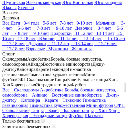
Щукинская
Электрозаводская
Юго-Восточная
Юго-западная
Южная
Ясенево
Возраст
Девочки ...
Все
Дети
3-4 года
5-6 лет
7-8 лет
9-10 лет
Мальчики
3-
4 лет
5-6 лет
7-8 лет
9-10 лет
Девочки
3-4 лет
5-6
лет
7-8 лет
9-10 лет
Подростки
11-12 лет
13-14 лет
15-
16 лет
17-18 лет
Юноши
11-12 лет
13-14 лет
15-16 лет
17-18 лет
Девушки
11-12 лет
13-14 лет
15-16 лет
17-18 лет
Взрослые
Мужчины
Женщины
Спорт
Скалодромы
Акробатика
Борьба, боевые искусства,
самооборона
Айкидо
Восточные единоборства
Джиу-
джитсу
Капоэйра
Карате
Тэквондо
Гимнастика
развивающая
Гимнастика художественная
Мини-
футбол
ОФП
Скалолазание
Танцы
Балет
Бальные танцы
Хип-
Хоп
Хореография
Эстрадные танцы
Футбол
Все
Скалодромы
Акробатика
Борьба, боевые искусства,
самооборона
Айкидо
Восточные единоборства
Джиу-
джитсу
Капоэйра
Карате
Тэквондо
Гимнастика
развивающая
Гимнастика художественная
Мини-футбол
ОФП
Скалолазание
Танцы
Балет
Бальные танцы
Хип-Хоп
Хореография
Эстрадные танцы
Футбол
Шахматы
Только бесплатные
Занятия для беременных