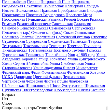
Первомайская
Перово
Петровский Парк
Петровско-
Разумовская
Печатники
Пионерская
Планерная
Площадь
Ильича
Полежаевская
Пражская
Преображенская Площадь
Пролетарская
Проспект Вернадского
Проспект Мира
Профсоюзная
Пушкинская
Раменки
Речной Вокзал
Рижская
Римская
Рязанский проспект
Савеловская
Саларьево
Свиблово
Севастопольская
Семеновская
Серпуховская
Смоленская (ар.)
Смоленская (фил.)
Сокол
Сокольники
Солнцево
Спартак
Спортивная
Сретенский бульвар
Строгино
Студенческая
Сухаревская
Сходненская
Таганская
Тверская
Театральная
Текстильщики
Телецентр
Терехово
Технопарк
Тимирязевская
Третьяковская
Тропарево
Трубная
Тульская
Тургеневская
Тушинская
Тёплый стан
Улица 1905 года
Улица
Академика Королёва
Улица Горчакова
Улица Дмитриевского
Улица Сергея Эйзенштейна
Улица Скобелевская
Улица
Старокачаловская
Улица академика Янгеля
Университет
Филевский парк
Фили
Фонвизинская
Фрунзенская
Ховрино
ЦСКА
Царицыно
Цветной бульвар
Черкизовская
Чертановская
Чеховская
Чистые пруды
Чкаловская
Шаболовская
Шипиловская
Шоссе Энтузиастов
Щелковская
Щукинская
Электрозаводская
Юго-западная
Южная
Ясенево
Возраст
Нет
Спорт
Спортивные центры
Теннис
Футбол