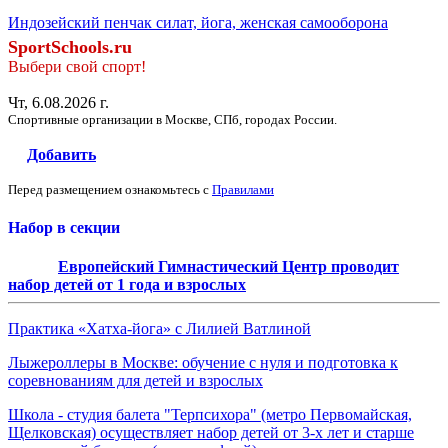
Индозейский пенчак силат, йога, женская самооборона
SportSchools.ru
Выбери свой спорт!
Чт, 6.08.2026 г.
Спортивные организации в Москве, СПб, городах России.
Добавить
Перед размещением ознакомьтесь с
Правилами
Набор в секции
Европейский Гимнастический Центр проводит
набор детей от 1 года и взрослых
Практика «Хатха-йога» с Лилией Ватлиной
Лыжероллеры в Москве: обучение с нуля и подготовка к
соревнованиям для детей и взрослых
Школа - студия балета "Терпсихора" (метро Первомайская,
Щелковская) осуществляет набор детей от 3-х лет и старше