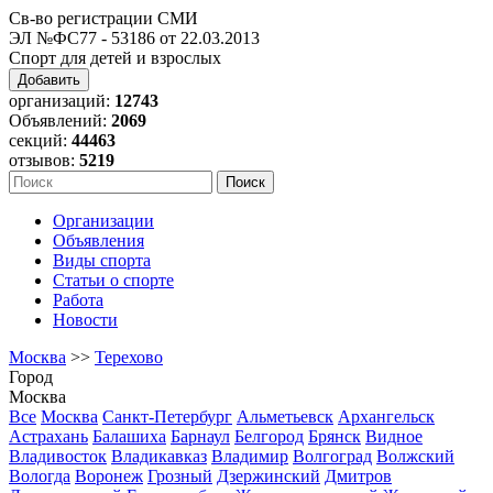
Св-во регистрации СМИ
ЭЛ №ФС77 - 53186 от 22.03.2013
Спорт для детей и взрослых
Добавить
организаций:
12743
Объявлений:
2069
секций:
44463
отзывов:
5219
Организации
Объявления
Виды спорта
Статьи о спорте
Работа
Новости
Москва
>>
Терехово
Город
Москва
Все
Москва
Санкт-Петербург
Альметьевск
Архангельск
Астрахань
Балашиха
Барнаул
Белгород
Брянск
Видное
Владивосток
Владикавказ
Владимир
Волгоград
Волжский
Вологда
Воронеж
Грозный
Дзержинский
Дмитров