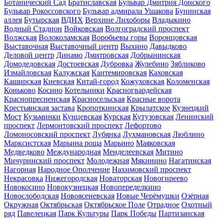
Ботанический Сад
Братиславская
Бульвар Дмитрия Донского
Бульвар Рокоссовского
Бульвар адмирала Ушакова
Бунинская
аллея
Бутырская
ВДНХ
Верхние Лихоборы
Владыкино
Водный Стадион
Войковская
Волгоградский проспект
Волжская
Волоколамская
Воробьевы горы
Воронцовская
Выставочная
Выставочный центр
Выхино
Давыдково
Деловой центр
Динамо
Дмитровская
Добрынинская
Домодедовская
Достоевская
Дубровка
Жулебино
Зябликово
Измайловская
Калужская
Кантемировская
Каховская
Каширская
Киевская
Китай-город
Кожуховская
Коломенская
Коньково
Косино
Котельники
Красногвардейская
Краснопресненская
Красносельская
Красные ворота
Крестьянская застава
Кропоткинская
Крылатское
Кузнецкий
Мост
Кузьминки
Кунцевская
Курская
Кутузовская
Ленинский
проспект
Лермонтовский проспект
Лефортово
Ломоносовский проспект
Лубянка
Лухмановская
Люблино
Марксистская
Марьина роща
Марьино
Маяковская
Медведково
Международная
Менделеевская
Митино
Мичуринский проспект
Молодежная
Мякинино
Нагатинская
Нагорная
Народное Ополчение
Нахимовский проспект
Некрасовка
Нижегородская
Новаторская
Новогиреево
Новокосино
Новокузнецкая
Новопеределкино
Новослободская
Новоясеневская
Новые Черёмушки
Озёрная
Окружная
Октябрьская
Октябрьское Поле
Отрадное
Охотный
ряд
Павелецкая
Парк Культуры
Парк Победы
Партизанская