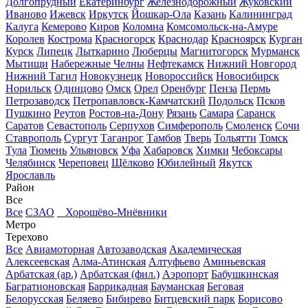
Долгопрудный
Екатеринбург
Железнодорожный
Жуковский
Иваново
Ижевск
Иркутск
Йошкар-Ола
Казань
Калининград
Калуга
Кемерово
Киров
Коломна
Комсомольск-на-Амуре
Королев
Кострома
Красногорск
Краснодар
Красноярск
Курган
Курск
Липецк
Лыткарино
Люберцы
Магнитогорск
Мурманск
Мытищи
Набережные Челны
Нефтекамск
Нижний Новгород
Нижний Тагил
Новокузнецк
Новороссийск
Новосибирск
Норильск
Одинцово
Омск
Орел
Оренбург
Пенза
Пермь
Петрозаводск
Петропавловск-Камчатский
Подольск
Псков
Пушкино
Реутов
Ростов-на-Дону
Рязань
Самара
Саранск
Саратов
Севастополь
Серпухов
Симферополь
Смоленск
Сочи
Ставрополь
Сургут
Таганрог
Тамбов
Тверь
Тольятти
Томск
Тула
Тюмень
Ульяновск
Уфа
Хабаровск
Химки
Чебоксары
Челябинск
Череповец
Щёлково
Юбилейный
Якутск
Ярославль
Район
Все
Все
СЗАО
Хорошёво-Мнёвники
Метро
Терехово
Все
Авиамоторная
Автозаводская
Академическая
Алексеевская
Алма-Атинская
Алтуфьево
Аминьевская
Арбатская (ар.)
Арбатская (фил.)
Аэропорт
Бабушкинская
Багратионовская
Баррикадная
Бауманская
Беговая
Белорусская
Беляево
Бибирево
Битцевский парк
Борисово