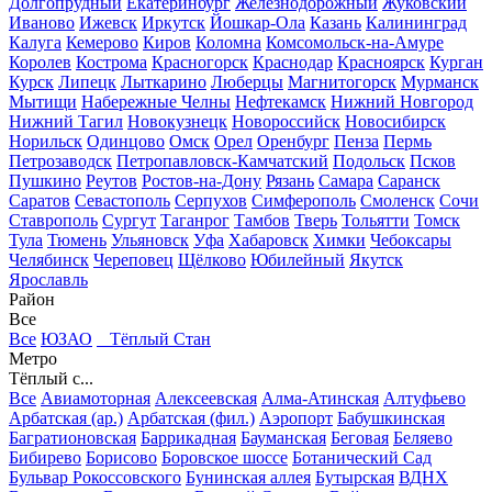
Долгопрудный
Екатеринбург
Железнодорожный
Жуковский
Иваново
Ижевск
Иркутск
Йошкар-Ола
Казань
Калининград
Калуга
Кемерово
Киров
Коломна
Комсомольск-на-Амуре
Королев
Кострома
Красногорск
Краснодар
Красноярск
Курган
Курск
Липецк
Лыткарино
Люберцы
Магнитогорск
Мурманск
Мытищи
Набережные Челны
Нефтекамск
Нижний Новгород
Нижний Тагил
Новокузнецк
Новороссийск
Новосибирск
Норильск
Одинцово
Омск
Орел
Оренбург
Пенза
Пермь
Петрозаводск
Петропавловск-Камчатский
Подольск
Псков
Пушкино
Реутов
Ростов-на-Дону
Рязань
Самара
Саранск
Саратов
Севастополь
Серпухов
Симферополь
Смоленск
Сочи
Ставрополь
Сургут
Таганрог
Тамбов
Тверь
Тольятти
Томск
Тула
Тюмень
Ульяновск
Уфа
Хабаровск
Химки
Чебоксары
Челябинск
Череповец
Щёлково
Юбилейный
Якутск
Ярославль
Район
Все
Все
ЮЗАО
Тёплый Стан
Метро
Тёплый с...
Все
Авиамоторная
Алексеевская
Алма-Атинская
Алтуфьево
Арбатская (ар.)
Арбатская (фил.)
Аэропорт
Бабушкинская
Багратионовская
Баррикадная
Бауманская
Беговая
Беляево
Бибирево
Борисово
Боровское шоссе
Ботанический Сад
Бульвар Рокоссовского
Бунинская аллея
Бутырская
ВДНХ