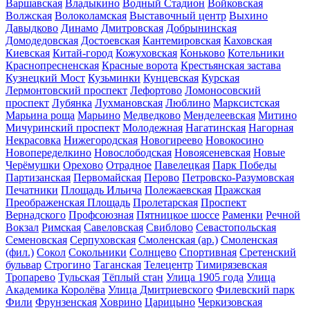
Варшавская
Владыкино
Водный Стадион
Войковская
Волжская
Волоколамская
Выставочный центр
Выхино
Давыдково
Динамо
Дмитровская
Добрынинская
Домодедовская
Достоевская
Кантемировская
Каховская
Киевская
Китай-город
Кожуховская
Коньково
Котельники
Краснопресненская
Красные ворота
Крестьянская застава
Кузнецкий Мост
Кузьминки
Кунцевская
Курская
Лермонтовский проспект
Лефортово
Ломоносовский
проспект
Лубянка
Лухмановская
Люблино
Марксистская
Марьина роща
Марьино
Медведково
Менделеевская
Митино
Мичуринский проспект
Молодежная
Нагатинская
Нагорная
Некрасовка
Нижегородская
Новогиреево
Новокосино
Новопеределкино
Новослободская
Новоясеневская
Новые
Черёмушки
Орехово
Отрадное
Павелецкая
Парк Победы
Партизанская
Первомайская
Перово
Петровско-Разумовская
Печатники
Площадь Ильича
Полежаевская
Пражская
Преображенская Площадь
Пролетарская
Проспект
Вернадского
Профсоюзная
Пятницкое шоссе
Раменки
Речной
Вокзал
Римская
Савеловская
Свиблово
Севастопольская
Семеновская
Серпуховская
Смоленская (ар.)
Смоленская
(фил.)
Сокол
Сокольники
Солнцево
Спортивная
Сретенский
бульвар
Строгино
Таганская
Телецентр
Тимирязевская
Тропарево
Тульская
Тёплый стан
Улица 1905 года
Улица
Академика Королёва
Улица Дмитриевского
Филевский парк
Фили
Фрунзенская
Ховрино
Царицыно
Черкизовская