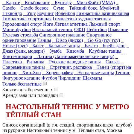
Карате
Кикбоксинг
Кунг-фу
МиксФайт (ММА)
Самбо
Самбо боевое
Сумо
Тайский бокс, Муай-тай
Тэквондо
Ушу
Боулинг
Волейбол
Гимнастика развивающая
Гимнастика спортивная
Гимнастика художественная
Городошный спорт
Йога
Легкая атлетика
Лыжный спорт
Мини-футбол
Настольный теннис
ОФП
Пейнтбол
Плавание
Пулевая стрельба
Синхронное плавание
Спортивное
ориентирование
Танцы
Disco (диско)
Go-Go (гоу-гоу)
House (хаус)
Балет
Бальные танцы
Бачата
Брейк данс
Джаз (фанк, модерн)
Зумба
Кизомба
Клубные танцы
Контемпорари
Латина (Латиноамериканские танцы)
Пластика
Ритмика
Русские народные танцы
Сальса
Современные танцы
Стретчинг, растяжка
Танец (спорт) на
пилоне
Хип-Хоп
Хореография
Эстрадные танцы
Теннис
Фигурное катание
Футбол
Чирлидинг
Шахматы
Только бесплатные
Занятия для беременных
Аренда зала или площадки
НАСТОЛЬНЫЙ ТЕННИС У МЕТРО
ТЁПЛЫЙ СТАН
Список организаций (в т.ч. секций, спортивных школ, клубов)
из рубрики Настольный теннис у м. Тёплый стан, Москва