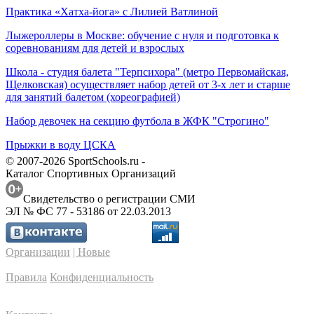
Практика «Хатха-йога» с Лилией Ватлиной
Лыжероллеры в Москве: обучение с нуля и подготовка к
соревнованиям для детей и взрослых
Школа - студия балета "Терпсихора" (метро Первомайская,
Щелковская) осуществляет набор детей от 3-х лет и старше
для занятий балетом (хореографией)
Набор девочек на секцию футбола в ЖФК "Строгино"
Прыжки в воду ЦСКА
© 2007-2026 SportSchools.ru -
Каталог Спортивных Организаций
Свидетельство о регистрации СМИ
ЭЛ № ФС 77 - 53186 от 22.03.2013
Организации
| Новые
Правила
Конфиденциальность