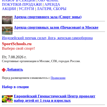
НАБОР В СЕКЦИИ
|
ОБУЧЕНИЕ
ПОКУПКИ-ПРОДАЖИ
|
АРЕНДА
АКЦИИ
|
УСЛУГИ
|
ЛАГЕРЯ, СБОРЫ
Аренда спортивного зала (Спорт зоны)
Аренда спортивных залов (Почасовая) в Москве
Индозейский пенчак силат, йога, женская самооборона
SportSchools.ru
Выбери свой спорт!
Пт, 7.08.2026 г.
Спортивные организации в Москве, СПб, городах России.
Добавить
Перед размещением ознакомьтесь с
Правилами
Набор в секции
Европейский Гимнастический Центр проводит
набор детей от 1 года и взрослых