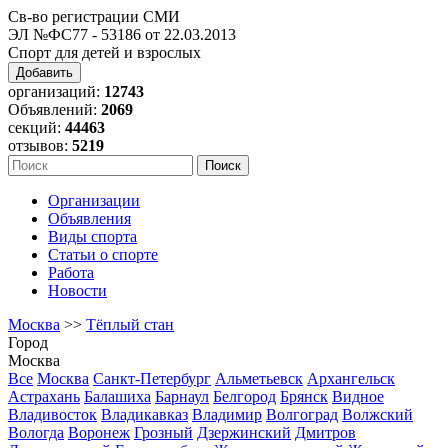
Св-во регистрации СМИ
ЭЛ №ФС77 - 53186 от 22.03.2013
Спорт для детей и взрослых
Добавить
организаций:
12743
Объявлений:
2069
секций:
44463
отзывов:
5219
Организации
Объявления
Виды спорта
Статьи о спорте
Работа
Новости
Москва
>>
Тёплый стан
Город
Москва
Все
Москва
Санкт-Петербург
Альметьевск
Архангельск
Астрахань
Балашиха
Барнаул
Белгород
Брянск
Видное
Владивосток
Владикавказ
Владимир
Волгоград
Волжский
Вологда
Воронеж
Грозный
Дзержинский
Дмитров