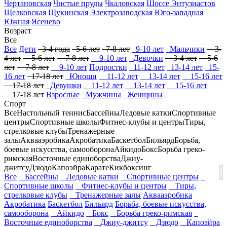
Чертановская
Чистые пруды
Чкаловская
Шоссе Энтузиастов
Щелковская
Щукинская
Электрозаводская
Юго-западная
Южная
Ясенево
Возраст
Все
Все
Дети
3-4 года
5-6 лет
7-8 лет
9-10 лет
Мальчики
3-
4 лет
5-6 лет
7-8 лет
9-10 лет
Девочки
3-4 лет
5-6
лет
7-8 лет
9-10 лет
Подростки
11-12 лет
13-14 лет
15-
16 лет
17-18 лет
Юноши
11-12 лет
13-14 лет
15-16 лет
17-18 лет
Девушки
11-12 лет
13-14 лет
15-16 лет
17-18 лет
Взрослые
Мужчины
Женщины
Спорт
Все
Настольный теннис
Бассейны
Ледовые катки
Спортивные
центры
Спортивные школы
Фитнес-клубы и центры
Тиры,
стрелковые клубы
Тренажерные
залы
Аквааэробика
Акробатика
Баскетбол
Бильярд
Борьба,
боевые искусства, самооборона
Айкидо
Бокс
Борьба греко-
римская
Восточные единоборства
Джиу-
джитсу
Дзюдо
Капоэйра
Карате
Кикбоксинг
Все
Бассейны
Ледовые катки
Спортивные центры
Спортивные школы
Фитнес-клубы и центры
Тиры,
стрелковые клубы
Тренажерные залы
Аквааэробика
Акробатика
Баскетбол
Бильярд
Борьба, боевые искусства,
самооборона
Айкидо
Бокс
Борьба греко-римская
Восточные единоборства
Джиу-джитсу
Дзюдо
Капоэйра