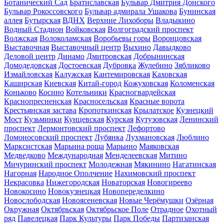
Ботанический Сад
Братиславская
Бульвар Дмитрия Донского
Бульвар Рокоссовского
Бульвар адмирала Ушакова
Бунинская
аллея
Бутырская
ВДНХ
Верхние Лихоборы
Владыкино
Водный Стадион
Войковская
Волгоградский проспект
Волжская
Волоколамская
Воробьевы горы
Воронцовская
Выставочная
Выставочный центр
Выхино
Давыдково
Деловой центр
Динамо
Дмитровская
Добрынинская
Домодедовская
Достоевская
Дубровка
Жулебино
Зябликово
Измайловская
Калужская
Кантемировская
Каховская
Каширская
Киевская
Китай-город
Кожуховская
Коломенская
Коньково
Косино
Котельники
Красногвардейская
Краснопресненская
Красносельская
Красные ворота
Крестьянская застава
Кропоткинская
Крылатское
Кузнецкий
Мост
Кузьминки
Кунцевская
Курская
Кутузовская
Ленинский
проспект
Лермонтовский проспект
Лефортово
Ломоносовский проспект
Лубянка
Лухмановская
Люблино
Марксистская
Марьина роща
Марьино
Маяковская
Медведково
Международная
Менделеевская
Митино
Мичуринский проспект
Молодежная
Мякинино
Нагатинская
Нагорная
Народное Ополчение
Нахимовский проспект
Некрасовка
Нижегородская
Новаторская
Новогиреево
Новокосино
Новокузнецкая
Новопеределкино
Новослободская
Новоясеневская
Новые Черёмушки
Озёрная
Окружная
Октябрьская
Октябрьское Поле
Отрадное
Охотный
ряд
Павелецкая
Парк Культуры
Парк Победы
Партизанская