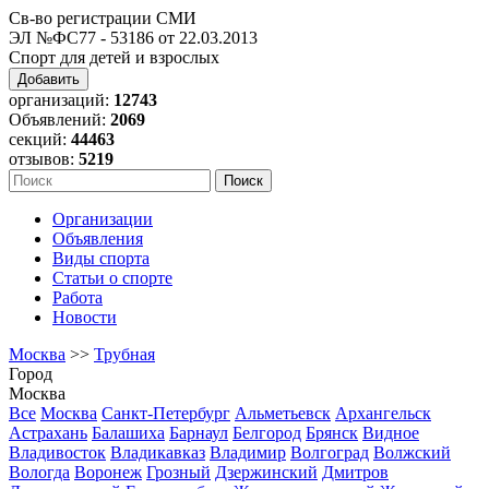
Св-во регистрации СМИ
ЭЛ №ФС77 - 53186 от 22.03.2013
Спорт для детей и взрослых
Добавить
организаций:
12743
Объявлений:
2069
секций:
44463
отзывов:
5219
Организации
Объявления
Виды спорта
Статьи о спорте
Работа
Новости
Москва
>>
Трубная
Город
Москва
Все
Москва
Санкт-Петербург
Альметьевск
Архангельск
Астрахань
Балашиха
Барнаул
Белгород
Брянск
Видное
Владивосток
Владикавказ
Владимир
Волгоград
Волжский
Вологда
Воронеж
Грозный
Дзержинский
Дмитров