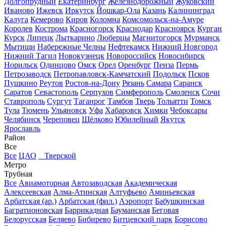
Долгопрудный
Екатеринбург
Железнодорожный
Жуковский
Иваново
Ижевск
Иркутск
Йошкар-Ола
Казань
Калининград
Калуга
Кемерово
Киров
Коломна
Комсомольск-на-Амуре
Королев
Кострома
Красногорск
Краснодар
Красноярск
Курган
Курск
Липецк
Лыткарино
Люберцы
Магнитогорск
Мурманск
Мытищи
Набережные Челны
Нефтекамск
Нижний Новгород
Нижний Тагил
Новокузнецк
Новороссийск
Новосибирск
Норильск
Одинцово
Омск
Орел
Оренбург
Пенза
Пермь
Петрозаводск
Петропавловск-Камчатский
Подольск
Псков
Пушкино
Реутов
Ростов-на-Дону
Рязань
Самара
Саранск
Саратов
Севастополь
Серпухов
Симферополь
Смоленск
Сочи
Ставрополь
Сургут
Таганрог
Тамбов
Тверь
Тольятти
Томск
Тула
Тюмень
Ульяновск
Уфа
Хабаровск
Химки
Чебоксары
Челябинск
Череповец
Щёлково
Юбилейный
Якутск
Ярославль
Район
Все
Все
ЦАО
Тверской
Метро
Трубная
Все
Авиамоторная
Автозаводская
Академическая
Алексеевская
Алма-Атинская
Алтуфьево
Аминьевская
Арбатская (ар.)
Арбатская (фил.)
Аэропорт
Бабушкинская
Багратионовская
Баррикадная
Бауманская
Беговая
Белорусская
Беляево
Бибирево
Битцевский парк
Борисово