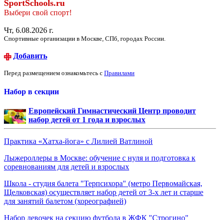
SportSchools.ru
Выбери свой спорт!
Чт, 6.08.2026 г.
Спортивные организации в Москве, СПб, городах России.
Добавить
Перед размещением ознакомьтесь с
Правилами
Набор в секции
Европейский Гимнастический Центр проводит
набор детей от 1 года и взрослых
Практика «Хатха-йога» с Лилией Ватлиной
Лыжероллеры в Москве: обучение с нуля и подготовка к
соревнованиям для детей и взрослых
Школа - студия балета "Терпсихора" (метро Первомайская,
Щелковская) осуществляет набор детей от 3-х лет и старше
для занятий балетом (хореографией)
Набор девочек на секцию футбола в ЖФК "Строгино"