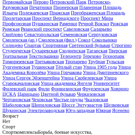
Первомайская
Перово
Петровский Парк
Петровско-
Разумовская
Печатники
Пионерская
Планерная
Площадь
Ильича
Полежаевская
Пражская
Преображенская Площадь
Пролетарская
Проспект Вернадского
Проспект Мира
Профсоюзная
Пушкинская
Раменки
Речной Вокзал
Рижская
Римская
Рязанский проспект
Савеловская
Саларьево
Свиблово
Севастопольская
Семеновская
Серпуховская
Смоленская (ар.)
Смоленская (фил.)
Сокол
Сокольники
Солнцево
Спартак
Спортивная
Сретенский бульвар
Строгино
Студенческая
Сухаревская
Сходненская
Таганская
Тверская
Театральная
Текстильщики
Телецентр
Терехово
Технопарк
Тимирязевская
Третьяковская
Тропарево
Трубная
Тульская
Тургеневская
Тушинская
Тёплый стан
Улица 1905 года
Улица
Академика Королёва
Улица Горчакова
Улица Дмитриевского
Улица Сергея Эйзенштейна
Улица Скобелевская
Улица
Старокачаловская
Улица академика Янгеля
Университет
Филевский парк
Фили
Фонвизинская
Фрунзенская
Ховрино
ЦСКА
Царицыно
Цветной бульвар
Черкизовская
Чертановская
Чеховская
Чистые пруды
Чкаловская
Шаболовская
Шипиловская
Шоссе Энтузиастов
Щелковская
Щукинская
Электрозаводская
Юго-западная
Южная
Ясенево
Возраст
Нет
Спорт
Спорткомплексы
Борьба, боевые искусства,