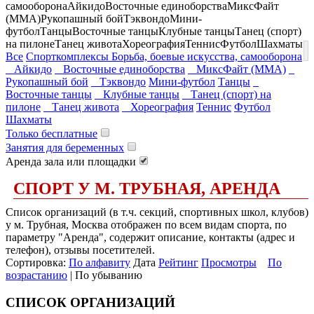
самооборона
Айкидо
Восточные единоборства
МиксФайт
(ММА)
Рукопашный бой
Тэквондо
Мини-
футбол
Танцы
Восточные танцы
Клубные танцы
Танец (спорт)
на пилоне
Танец живота
Хореография
Теннис
Футбол
Шахматы
Все
Спорткомплексы
Борьба, боевые искусства, самооборона
Айкидо
Восточные единоборства
МиксФайт (ММА)
Рукопашный бой
Тэквондо
Мини-футбол
Танцы
Восточные танцы
Клубные танцы
Танец (спорт) на
пилоне
Танец живота
Хореография
Теннис
Футбол
Шахматы
Только бесплатные
Занятия для беременных
Аренда зала или площадки
СПОРТ У М. ТРУБНАЯ, АРЕНДА
Список организаций (в т.ч. секций, спортивных школ, клубов)
у м. Трубная, Москва отображен по всем видам спорта, по
параметру "Аренда", содержит описание, контакты (адрес и
телефон), отзывы посетителей.
Сортировка:
По алфавиту
Дата
Рейтинг
Просмотры
По
возрастанию
| По убыванию
СПИСОК ОРГАНИЗАЦИЙ