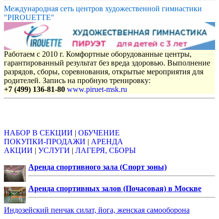
Международная сеть центров художественной гимнастики
"PIROUETTE"
Работаем с 2010 г. Комфортные оборудованные центры,
гарантированный результат без вреда здоровью. Выполнение
разрядов, сборы, соревнования, открытые мероприятия для
родителей. Запись на пробную тренировку:
+7 (499) 136-81-80
www.piruet-msk.ru
Объявления
НАБОР В СЕКЦИИ
|
ОБУЧЕНИЕ
ПОКУПКИ-ПРОДАЖИ
|
АРЕНДА
АКЦИИ
|
УСЛУГИ
|
ЛАГЕРЯ, СБОРЫ
Аренда спортивного зала (Спорт зоны)
Аренда спортивных залов (Почасовая) в Москве
Индозейский пенчак силат, йога, женская самооборона