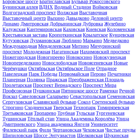
Боровское шоссе
Братиславская
Бульвар Рокоссовского
Бунинская аллея
ВДНХ
Водный Стадион
Войковская
Волгоградский проспект
Волжская
Выставочная
Выставочный центр
Выхино
Давыдково
Деловой центр
Динамо
Дмитровская
Добрынинская
Дубровка
Жулебино
Калужская
Кантемировская
Каховская
Киевская
Коломенская
Крестьянская застава
Кропоткинская
Крылатское
Кунцевская
Кутузовская
Лухмановская
Люблино
Марьино
Медведково
Международная
Менделеевская
Митино
Мичуринский
проспект
Молодежная
Нагатинская
Нахимовский проспект
Нижегородская
Новогиреево
Новокосино
Новокузнецкая
Новопеределкино
Новослободская
Новоясеневская
Новые
Черёмушки
Октябрьская
Октябрьское Поле
Отрадное
Павелецкая
Парк Победы
Первомайская
Перово
Печатники
Планерная
Полянка
Пражская
Преображенская Площадь
Пролетарская
Проспект Вернадского
Проспект Мира
Профсоюзная
Пушкинская
Пятницкое шоссе
Раменки
Речной
Вокзал
Савеловская
Саларьево
Севастопольская
Семеновская
Серпуховская
Славянский бульвар
Сокол
Сретенский бульвар
Строгино
Сходненская
Тверская
Технопарк
Тимирязевская
Третьяковская
Тропарево
Трубная
Тульская
Тургеневская
Тушинская
Тёплый стан
Улица Академика Королёва
Улица
Дмитриевского
Улица академика Янгеля
Университет
Филевский парк
Фили
Чертановская
Чеховская
Чистые пруды
Шипиловская
Шоссе Энтузиастов
Щелковская
Щукинская