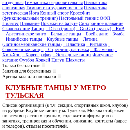
воздушная
Гимнастика оздоровительная
Гимнастика
спортивная
Гимнастика художественная
Гимнастика
эстетическая
Йога
Конный спорт
КроссФит
(функциональный тренинг)
Настольный теннис
ОФП
Пилатес
Плавание
Прыжки на батуте
Синхронное плавание
Скалолазание
Танцы
Disco (диско)
Go-Go (гоу-гоу)
RnB
Аргентинское танго
Бальные танцы
Брейк данс
Зумба
Индийские танцы
Клубные танцы
Латина
(Латиноамериканские танцы)
Пластика
Ритмика
Современные танцы
Стретчинг, растяжка
Фламенко
Хип-Хоп
Хореография
Эстрадные танцы
Фигурное
катание
Футбол
Хоккей
Цигун
Шахматы
Только бесплатные
Занятия для беременных
Аренда зала или площадки
КЛУБНЫЕ ТАНЦЫ У МЕТРО
ТУЛЬСКАЯ
Список организаций (в т.ч. секций, спортивных школ, клубов)
из рубрики Клубные танцы у м. Тульская, Москва отображен
по всем возрастным группам, содержит информацию о
занятиях, тренировках и обучении, описание, контакты (адрес
и телефон), отзывы посетителей.