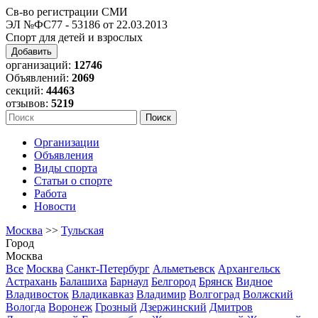
Св-во регистрации СМИ
ЭЛ №ФС77 - 53186 от 22.03.2013
Спорт для детей и взрослых
Добавить
организаций:
12746
Объявлений:
2069
секций:
44463
отзывов:
5219
Организации
Объявления
Виды спорта
Статьи о спорте
Работа
Новости
Москва
>>
Тульская
Город
Москва
Все
Москва
Санкт-Петербург
Альметьевск
Архангельск
Астрахань
Балашиха
Барнаул
Белгород
Брянск
Видное
Владивосток
Владикавказ
Владимир
Волгоград
Волжский
Вологда
Воронеж
Грозный
Дзержинский
Дмитров