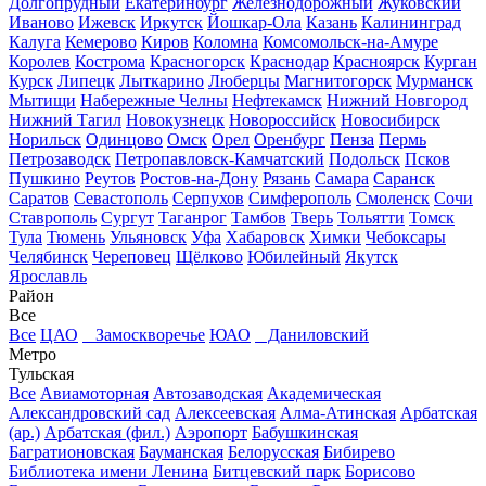
Долгопрудный
Екатеринбург
Железнодорожный
Жуковский
Иваново
Ижевск
Иркутск
Йошкар-Ола
Казань
Калининград
Калуга
Кемерово
Киров
Коломна
Комсомольск-на-Амуре
Королев
Кострома
Красногорск
Краснодар
Красноярск
Курган
Курск
Липецк
Лыткарино
Люберцы
Магнитогорск
Мурманск
Мытищи
Набережные Челны
Нефтекамск
Нижний Новгород
Нижний Тагил
Новокузнецк
Новороссийск
Новосибирск
Норильск
Одинцово
Омск
Орел
Оренбург
Пенза
Пермь
Петрозаводск
Петропавловск-Камчатский
Подольск
Псков
Пушкино
Реутов
Ростов-на-Дону
Рязань
Самара
Саранск
Саратов
Севастополь
Серпухов
Симферополь
Смоленск
Сочи
Ставрополь
Сургут
Таганрог
Тамбов
Тверь
Тольятти
Томск
Тула
Тюмень
Ульяновск
Уфа
Хабаровск
Химки
Чебоксары
Челябинск
Череповец
Щёлково
Юбилейный
Якутск
Ярославль
Район
Все
Все
ЦАО
Замоскворечье
ЮАО
Даниловский
Метро
Тульская
Все
Авиамоторная
Автозаводская
Академическая
Александровский сад
Алексеевская
Алма-Атинская
Арбатская
(ар.)
Арбатская (фил.)
Аэропорт
Бабушкинская
Багратионовская
Бауманская
Белорусская
Бибирево
Библиотека имени Ленина
Битцевский парк
Борисово