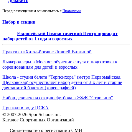
Добавить
Перед размещением ознакомьтесь с
Правилами
Набор в секции
Европейский Гимнастический Центр проводит
набор детей от 1 года и взрослых
Практика «Хатха-йога» с Лилией Ватлиной
Лыжероллеры в Москве: обучение с нуля и подготовка к
соревнованиям для детей и взрослых
Школа - студия балета "Терпсихора" (метро Первомайская,
Щелковская) осуществляет набор детей от 3-х лет и старше
для занятий балетом (хореографией)
Набор девочек на секцию футбола в ЖФК "Строгино"
Прыжки в воду ЦСКА
© 2007-2026 SportSchools.ru -
Каталог Спортивных Организаций
Свидетельство о регистрации СМИ