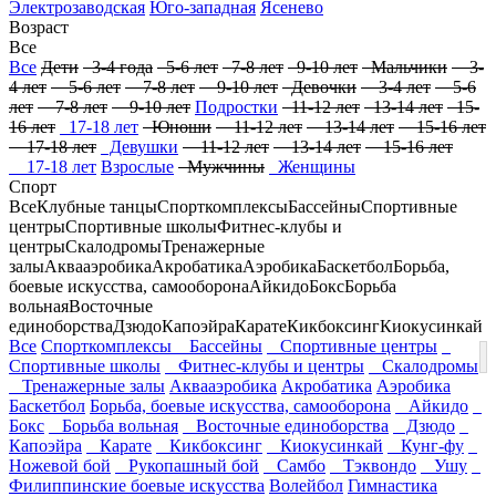
Электрозаводская
Юго-западная
Ясенево
Возраст
Все
Все
Дети
3-4 года
5-6 лет
7-8 лет
9-10 лет
Мальчики
3-
4 лет
5-6 лет
7-8 лет
9-10 лет
Девочки
3-4 лет
5-6
лет
7-8 лет
9-10 лет
Подростки
11-12 лет
13-14 лет
15-
16 лет
17-18 лет
Юноши
11-12 лет
13-14 лет
15-16 лет
17-18 лет
Девушки
11-12 лет
13-14 лет
15-16 лет
17-18 лет
Взрослые
Мужчины
Женщины
Спорт
Все
Клубные танцы
Спорткомплексы
Бассейны
Спортивные
центры
Спортивные школы
Фитнес-клубы и
центры
Скалодромы
Тренажерные
залы
Аквааэробика
Акробатика
Аэробика
Баскетбол
Борьба,
боевые искусства, самооборона
Айкидо
Бокс
Борьба
вольная
Восточные
единоборства
Дзюдо
Капоэйра
Карате
Кикбоксинг
Киокусинкай
Все
Спорткомплексы
Бассейны
Спортивные центры
Спортивные школы
Фитнес-клубы и центры
Скалодромы
Тренажерные залы
Аквааэробика
Акробатика
Аэробика
Баскетбол
Борьба, боевые искусства, самооборона
Айкидо
Бокс
Борьба вольная
Восточные единоборства
Дзюдо
Капоэйра
Карате
Кикбоксинг
Киокусинкай
Кунг-фу
Ножевой бой
Рукопашный бой
Самбо
Тэквондо
Ушу
Филиппинские боевые искусства
Волейбол
Гимнастика