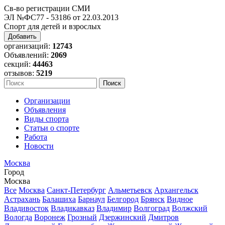
Св-во регистрации СМИ
ЭЛ №ФС77 - 53186 от 22.03.2013
Спорт для детей и взрослых
Добавить
организаций:
12743
Объявлений:
2069
секций:
44463
отзывов:
5219
Организации
Объявления
Виды спорта
Статьи о спорте
Работа
Новости
Москва
Город
Москва
Все
Москва
Санкт-Петербург
Альметьевск
Архангельск
Астрахань
Балашиха
Барнаул
Белгород
Брянск
Видное
Владивосток
Владикавказ
Владимир
Волгоград
Волжский
Вологда
Воронеж
Грозный
Дзержинский
Дмитров