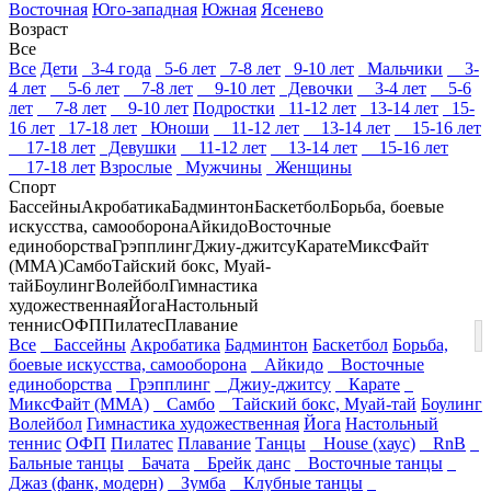
Восточная
Юго-западная
Южная
Ясенево
Возраст
Все
Все
Дети
3-4 года
5-6 лет
7-8 лет
9-10 лет
Мальчики
3-
4 лет
5-6 лет
7-8 лет
9-10 лет
Девочки
3-4 лет
5-6
лет
7-8 лет
9-10 лет
Подростки
11-12 лет
13-14 лет
15-
16 лет
17-18 лет
Юноши
11-12 лет
13-14 лет
15-16 лет
17-18 лет
Девушки
11-12 лет
13-14 лет
15-16 лет
17-18 лет
Взрослые
Мужчины
Женщины
Спорт
Бассейны
Акробатика
Бадминтон
Баскетбол
Борьба, боевые
искусства, самооборона
Айкидо
Восточные
единоборства
Грэпплинг
Джиу-джитсу
Карате
МиксФайт
(ММА)
Самбо
Тайский бокс, Муай-
тай
Боулинг
Волейбол
Гимнастика
художественная
Йога
Настольный
теннис
ОФП
Пилатес
Плавание
Все
Бассейны
Акробатика
Бадминтон
Баскетбол
Борьба,
боевые искусства, самооборона
Айкидо
Восточные
единоборства
Грэпплинг
Джиу-джитсу
Карате
МиксФайт (ММА)
Самбо
Тайский бокс, Муай-тай
Боулинг
Волейбол
Гимнастика художественная
Йога
Настольный
теннис
ОФП
Пилатес
Плавание
Танцы
House (хаус)
RnB
Бальные танцы
Бачата
Брейк данс
Восточные танцы
Джаз (фанк, модерн)
Зумба
Клубные танцы