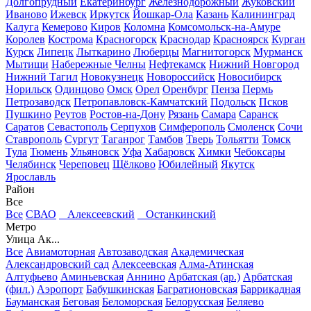
Долгопрудный
Екатеринбург
Железнодорожный
Жуковский
Иваново
Ижевск
Иркутск
Йошкар-Ола
Казань
Калининград
Калуга
Кемерово
Киров
Коломна
Комсомольск-на-Амуре
Королев
Кострома
Красногорск
Краснодар
Красноярск
Курган
Курск
Липецк
Лыткарино
Люберцы
Магнитогорск
Мурманск
Мытищи
Набережные Челны
Нефтекамск
Нижний Новгород
Нижний Тагил
Новокузнецк
Новороссийск
Новосибирск
Норильск
Одинцово
Омск
Орел
Оренбург
Пенза
Пермь
Петрозаводск
Петропавловск-Камчатский
Подольск
Псков
Пушкино
Реутов
Ростов-на-Дону
Рязань
Самара
Саранск
Саратов
Севастополь
Серпухов
Симферополь
Смоленск
Сочи
Ставрополь
Сургут
Таганрог
Тамбов
Тверь
Тольятти
Томск
Тула
Тюмень
Ульяновск
Уфа
Хабаровск
Химки
Чебоксары
Челябинск
Череповец
Щёлково
Юбилейный
Якутск
Ярославль
Район
Все
Все
СВАО
Алексеевский
Останкинский
Метро
Улица Ак...
Все
Авиамоторная
Автозаводская
Академическая
Александровский сад
Алексеевская
Алма-Атинская
Алтуфьево
Аминьевская
Аннино
Арбатская (ар.)
Арбатская
(фил.)
Аэропорт
Бабушкинская
Багратионовская
Баррикадная
Бауманская
Беговая
Беломорская
Белорусская
Беляево