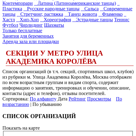
Контемпорари
Латина (Латиноамериканские танцы)
Пластика
Русские народные танцы
Сальса
Современные
танцы
Стретчинг, растяжка
Танец живота
Фламенко
Хастл
Хип-Хоп
Хореография
Эстрадные танцы
Теннис
Футбол
Чирлидинг
Шахматы
Только бесплатные
Занятия для беременных
Аренда зала или площадки
СЕКЦИИ У МЕТРО УЛИЦА
АКАДЕМИКА КОРОЛЁВА
Список организаций (в т.ч. секций, спортивных школ, клубов)
из рубрики м. Улица Академика Королёва, Москва отображен
по всем возрастным группам и видам спорта, содержит
информацию о занятиях, тренировках и обучении, описание,
контакты (адрес и телефон), отзывы посетителей.
Сортировка:
По алфавиту
Дата
Рейтинг
Просмотры
По
возрастанию
| По убыванию
СПИСОК ОРГАНИЗАЦИЙ
Показать на карте