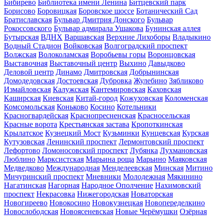
Бибирево
Библиотека имени Ленина
Битцевский парк
Борисово
Боровицкая
Боровское шоссе
Ботанический Сад
Братиславская
Бульвар Дмитрия Донского
Бульвар
Рокоссовского
Бульвар адмирала Ушакова
Бунинская аллея
Бутырская
ВДНХ
Варшавская
Верхние Лихоборы
Владыкино
Водный Стадион
Войковская
Волгоградский проспект
Волжская
Волоколамская
Воробьевы горы
Воронцовская
Выставочная
Выставочный центр
Выхино
Давыдково
Деловой центр
Динамо
Дмитровская
Добрынинская
Домодедовская
Достоевская
Дубровка
Жулебино
Зябликово
Измайловская
Калужская
Кантемировская
Каховская
Каширская
Киевская
Китай-город
Кожуховская
Коломенская
Комсомольская
Коньково
Косино
Котельники
Красногвардейская
Краснопресненская
Красносельская
Красные ворота
Крестьянская застава
Кропоткинская
Крылатское
Кузнецкий Мост
Кузьминки
Кунцевская
Курская
Кутузовская
Ленинский проспект
Лермонтовский проспект
Лефортово
Ломоносовский проспект
Лубянка
Лухмановская
Люблино
Марксистская
Марьина роща
Марьино
Маяковская
Медведково
Международная
Менделеевская
Минская
Митино
Мичуринский проспект
Мневники
Молодежная
Мякинино
Нагатинская
Нагорная
Народное Ополчение
Нахимовский
проспект
Некрасовка
Нижегородская
Новаторская
Новогиреево
Новокосино
Новокузнецкая
Новопеределкино
Новослободская
Новоясеневская
Новые Черёмушки
Озёрная