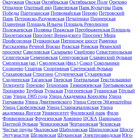
Окружная
Окская
Октябрьская
Октябрьское Поле
Орехово
Отрадное
Охотный ряд
Павелецкая
Парк Культуры
Парк
Победы
Партизанская
Первомайская
Перово
Петровский
Парк
Петровско-Разумовская
Печатники
Пионерская
Планерная
Площадь Ильича
Площадь Революции
Полежаевская
Полянка
Пражская
Преображенская Площадь
Пролетарская
Проспект Вернадского
Проспект Мира
Профсоюзная
Пушкинская
Пятницкое шоссе
Раменки
Рассказовка
Речной Вокзал
Рижская
Римская
Рязанский
проспект
Савеловская
Саларьево
Свиблово
Севастопольская
Селигерская
Семеновская
Серпуховская
Славянский бульвар
Смоленская (ар.)
Смоленская (фил.)
Сокол
Сокольники
Солнцево
Спартак
Спортивная
Сретенский бульвар
Стахановская
Строгино
Студенческая
Сухаревская
Сходненская
Таганская
Тверская
Театральная
Текстильщики
Телецентр
Терехово
Технопарк
Тимирязевская
Третьяковская
Тропарево
Трубная
Тульская
Тургеневская
Тушинская
Тёплый
стан
Улица 1905 года
Улица Академика Королёва
Улица
Горчакова
Улица Дмитриевского
Улица Сергея Эйзенштейна
Улица Скобелевская
Улица Старокачаловская
Улица
академика Янгеля
Университет
Филевский парк
Фили
Фонвизинская
Фрунзенская
Ховрино
ЦСКА
Царицыно
Цветной бульвар
Черкизовская
Чертановская
Чеховская
Чистые пруды
Чкаловская
Шаболовская
Шипиловская
Шоссе
Энтузиастов
Щелковская
Щукинская
Электрозаводская
Юго-