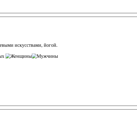
оевыми искусствами, йогой.
лых