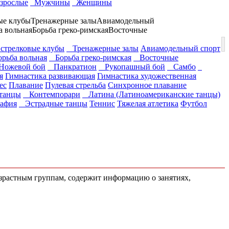
зрослые
Мужчины
Женщины
ые клубы
Тренажерные залы
Авиамодельный
а вольная
Борьба греко-римская
Восточные
стрелковые клубы
Тренажерные залы
Авиамодельный спорт
рьба вольная
Борьба греко-римская
Восточные
ожевой бой
Панкратион
Рукопашный бой
Самбо
я
Гимнастика развивающая
Гимнастика художественная
ес
Плавание
Пулевая стрельба
Синхронное плавание
танцы
Контемпорари
Латина (Латиноамериканские танцы)
афия
Эстрадные танцы
Теннис
Тяжелая атлетика
Футбол
возрастным группам, содержит информацию о занятиях,