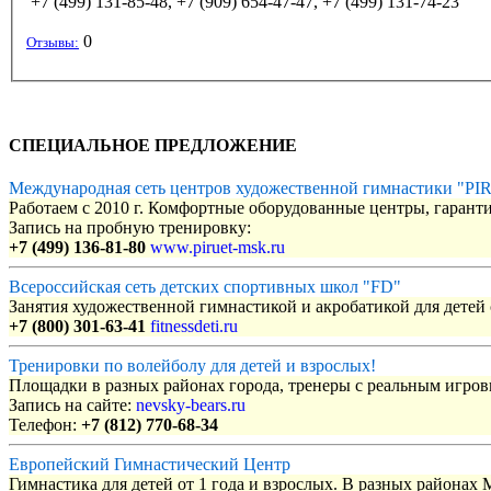
+7 (499) 131-85-48, +7 (909) 654-47-47, +7 (499) 131-74-23
0
Отзывы:
СПЕЦИАЛЬНОЕ ПРЕДЛОЖЕНИЕ
Международная сеть центров художественной гимнастики "P
Работаем с 2010 г. Комфортные оборудованные центры, гаранти
Запись на пробную тренировку:
+7 (499) 136-81-80
www.piruet-msk.ru
Всероссийская сеть детских спортивных школ "FD"
Занятия художественной гимнастикой и акробатикой для детей с
+7 (800) 301-63-41
fitnessdeti.ru
Тренировки по волейболу для детей и взрослых!
Площадки в разных районах города, тренеры с реальным игро
Запись на сайте:
nevsky-bears.ru
Телефон:
+7 (812) 770-68-34
Европейский Гимнастический Центр
Гимнастика для детей от 1 года и взрослых. В разных районах