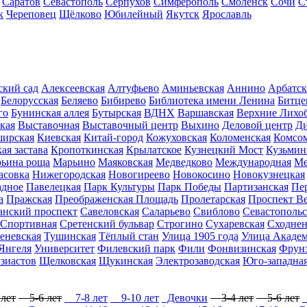
Саратов
Севастополь
Серпухов
Симферополь
Смоленск
Сочи
С
к
Череповец
Щёлково
Юбилейный
Якутск
Ярославль
ский сад
Алексеевская
Алтуфьево
Аминьевская
Аннино
Арбатска
Белорусская
Беляево
Бибирево
Библиотека имени Ленина
Битце
го
Бунинская аллея
Бутырская
ВДНХ
Варшавская
Верхние Лихо
кая
Выставочная
Выставочный центр
Выхино
Деловой центр
Д
ирская
Киевская
Китай-город
Кожуховская
Коломенская
Комсом
ая застава
Кропоткинская
Крылатское
Кузнецкий Мост
Кузьмин
ьина роща
Марьино
Маяковская
Медведково
Международная
Ме
асовка
Нижегородская
Новогиреево
Новокосино
Новокузнецкая
адное
Павелецкая
Парк Культуры
Парк Победы
Партизанская
Пе
а
Пражская
Преображенская Площадь
Пролетарская
Проспект В
анский проспект
Савеловская
Саларьево
Свиблово
Севастопольс
Спортивная
Сретенский бульвар
Строгино
Сухаревская
Сходнен
еневская
Тушинская
Тёплый стан
Улица 1905 года
Улица Академ
Янгеля
Университет
Филевский парк
Фили
Фонвизинская
Фрунз
зиастов
Щелковская
Щукинская
Электрозаводская
Юго-западна
лет
5-6 лет
7-8 лет
9-10 лет
Девочки
3-4 лет
5-6 лет