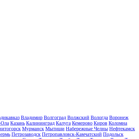
дикавказ
Владимир
Волгоград
Волжский
Вологда
Воронеж
-Ола
Казань
Калининград
Калуга
Кемерово
Киров
Коломна
нитогорск
Мурманск
Мытищи
Набережные Челны
Нефтекамск
ермь
Петрозаводск
Петропавловск-Камчатский
Подольск