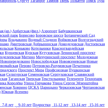
таврополь
Сургут
Таганрог
Тамбов
Тверь
Тольятти
Томск
Тула
я (ар.)
Арбатская (фил.)
Аэропорт
Бабушкинская
вский парк
Борисово
Боровское шоссе
Ботанический Сад
боры
Владыкино
Водный Стадион
Войковская
Волгоградский
инамо
Дмитровская
Добрынинская
Домодедовская
Достоевская
ольская
Коньково
Котельники
Красногвардейская
ки
Кунцевская
Курская
Кутузовская
Ленинский проспект
нделеевская
Митино
Мичуринский проспект
Молодежная
Новопеределкино
Новослободская
Новоясеневская
Новые
рвомайская
Перово
Петровско-Разумовская
Печатники
ернадского
Проспект Мира
Профсоюзная
Пушкинская
кая
Селигерская
Семеновская
Серпуховская
Славянский
ская
Таганская
Тверская
Текстильщики
Телецентр
Технопарк
ика Королёва
Улица Горчакова
Улица Сергея Эйзенштейна
енская
Ховрино
ЦСКА
Царицыно
Черкизовская
Чертановская
я
Южная
Ясенево
7-8 лет
9-10 лет
Подростки
11-12 лет
13-14 лет
15-16 лет