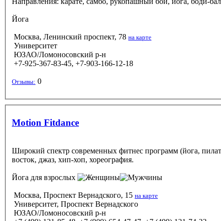
Направления: карате, самбо, рукопашный бой, йога, боди-бал
Йога
Москва, Ленинский проспект, 78
на карте
Университет
ЮЗАО/Ломоносовский р-н
+7-925-367-83-45, +7-903-166-12-18
0
Отзывы:
Motion Fitdance
Широкий спектр современных фитнес программ (йога, пилатес
восток, джаз, хип-хоп, хореография.
Йога
для взрослых
Москва, Проспект Вернадского, 15
на карте
Университет, Проспект Вернадского
ЮЗАО/Ломоносовский р-н