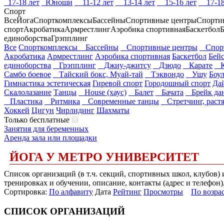
17-18 лет
Юноши
11-12 лет
13-14 лет
15-16 лет
17-18
Спорт
Все
Йога
Спорткомплексы
Бассейны
Спортивные центры
Спорти
спорт
Акробатика
Армрестлинг
Аэробика спортивная
Баскетбол
Б
единоборства
Грэпплинг
Все
Спорткомплексы
Бассейны
Спортивные центры
Спорт
Акробатика
Армрестлинг
Аэробика спортивная
Баскетбол
Бей
единоборства
Грэпплинг
Джиу-джитсу
Дзюдо
Карате
К
Самбо боевое
Тайский бокс, Муай-тай
Тэквондо
Ушу
Боу
Гимнастика эстетическая
Гиревой спорт
Городошный спорт
Да
Скалолазание
Танцы
House (хаус)
Балет
Бачата
Брейк да
Пластика
Ритмика
Современные танцы
Стретчинг, раст
Хоккей
Цигун
Чирлидинг
Шахматы
Только бесплатные
Занятия для беременных
Аренда зала или площадки
ЙОГА У МЕТРО УНИВЕРСИТЕТ
Список организаций (в т.ч. секций, спортивных школ, клубов)
тренировках и обучении, описание, контакты (адрес и телефон)
Сортировка:
По алфавиту
Дата
Рейтинг
Просмотры
По возра
СПИСОК ОРГАНИЗАЦИЙ