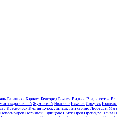
ань
Балашиха
Барнаул
Белгород
Брянск
Видное
Владивосток
Вла
Железнодорожный
Жуковский
Иваново
Ижевск
Иркутск
Йошкар
дар
Красноярск
Курган
Курск
Липецк
Лыткарино
Люберцы
Маг
Новосибирск
Норильск
Одинцово
Омск
Орел
Оренбург
Пенза
П