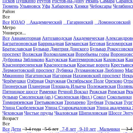
Псков
Пушкино
Реутов
Ростов-на-Дону
Рязань
Самара
Саранск
Тюмень
Ульяновск
Уфа
Хабаровск
Химки
Чебоксары
Челябинс
Район
Все
Все
ЮЗАО
Академический
Гагаринский
Ломоносовский
Метро
Универси...
Все
Авиамоторная
Автозаводская
Академическая
Александров
Багратионовская
Баррикадная
Бауманская
Беговая
Беломорская
Братиславская
Бульвар Дмитрия Донского
Бульвар Рокоссовско
проспект
Волжская
Волоколамская
Воробьевы горы
Воронцовс
Дубровка
Зябликово
Калужская
Кантемировская
Каховская
Каш
Краснопресненская
Красносельская
Красные ворота
Крестьянск
Лермонтовский проспект
Лубянка
Лухмановская
Люблино
Мар
Мякинино
Нагатинская
Нагорная
Нахимовский проспект
Некр
Черёмушки
Озёрная
Окружная
Октябрьское Поле
Орехово
Отр
Пионерская
Планерная
Площадь Ильича
Полежаевская
Полянк
Пятницкое шоссе
Раменки
Речной Вокзал
Рижская
Римская
Ряз
бульвар
Смоленская (ар.)
Смоленская (фил.)
Сокол
Сокольники
Тимирязевская
Третьяковская
Тропарево
Трубная
Тульская
Тург
Улица Скобелевская
Улица Старокачаловская
Улица академика 
Чеховская
Чистые пруды
Чкаловская
Шипиловская
Шоссе Энту
Возраст
Все
Все
Дети
3-4 года
5-6 лет
7-8 лет
9-10 лет
Мальчики
3-4 