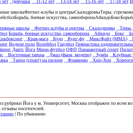
 лет
Девушки
11-12 лет
13-14 лет
15-16 лет
17-18 лет
В
вные школы
Фитнес-клубы и центры
Скалодромы
Тиры, стрелков
ейсбол
Борьба, боевые искусства, самооборона
Айкидо
Бокс
Борьб
ивные школы
Фитнес-клубы и центры
Скалодромы
Тиры, 
сбол
Борьба, боевые искусства, самооборона
Айкидо
Бокс
Бо
икбоксинг
Крав-мага
Кудо
Кунг-фу
МиксФайт (ММА)
Н
линг
Водное поло
Волейбол
Гандбол
Гимнастика оздоровительна
йвинг
Дартс
Йога
Мини-футбол
ОФП
Парашютный спорт
Пилат
нс
Восточные танцы
Джаз (фанк, модерн)
Зумба
Клубные 
яжка
Танец (спорт) на пилоне
Фламенко
Хип-Хоп
Хореогр
 из рубрики Йога у м. Университет, Москва отображен по всем 
, отзывы посетителей.
станию
| По убыванию