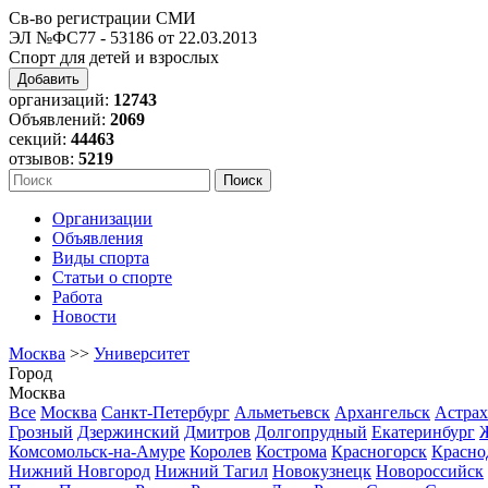
Св-во регистрации СМИ
ЭЛ №ФС77 - 53186 от 22.03.2013
Спорт для детей и взрослых
Добавить
организаций:
12743
Объявлений:
2069
секций:
44463
отзывов:
5219
Организации
Объявления
Виды спорта
Статьи о спорте
Работа
Новости
Москва
>>
Университет
Город
Москва
Все
Москва
Санкт-Петербург
Альметьевск
Архангельск
Астрах
Грозный
Дзержинский
Дмитров
Долгопрудный
Екатеринбург
Комсомольск-на-Амуре
Королев
Кострома
Красногорск
Красно
Нижний Новгород
Нижний Тагил
Новокузнецк
Новороссийск