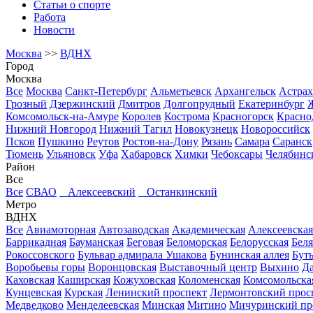
Статьи о спорте
Работа
Новости
Москва
>>
ВДНХ
Город
Москва
Все
Москва
Санкт-Петербург
Альметьевск
Архангельск
Астрах
Грозный
Дзержинский
Дмитров
Долгопрудный
Екатеринбург
Комсомольск-на-Амуре
Королев
Кострома
Красногорск
Красно
Нижний Новгород
Нижний Тагил
Новокузнецк
Новороссийск
Псков
Пушкино
Реутов
Ростов-на-Дону
Рязань
Самара
Саранск
Тюмень
Ульяновск
Уфа
Хабаровск
Химки
Чебоксары
Челябинс
Район
Все
Все
СВАО
Алексеевский
Останкинский
Метро
ВДНХ
Все
Авиамоторная
Автозаводская
Академическая
Алексеевская
Баррикадная
Бауманская
Беговая
Беломорская
Белорусская
Беля
Рокоссовского
Бульвар адмирала Ушакова
Бунинская аллея
Бут
Воробьевы горы
Воронцовская
Выставочный центр
Выхино
Д
Каховская
Каширская
Кожуховская
Коломенская
Комсомольска
Кунцевская
Курская
Ленинский проспект
Лермонтовский прос
Медведково
Менделеевская
Минская
Митино
Мичуринский пр