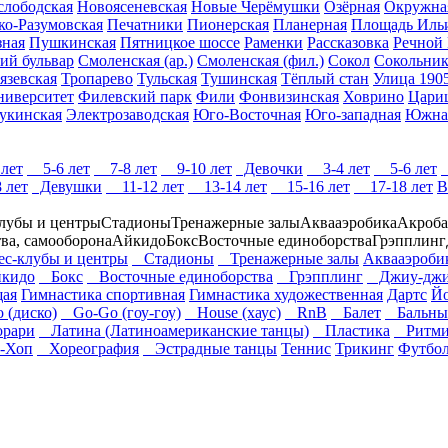
слободская
Новоясеневская
Новые Черёмушки
Озёрная
Окружна
ко-Разумовская
Печатники
Пионерская
Планерная
Площадь Иль
ная
Пушкинская
Пятницкое шоссе
Раменки
Рассказовка
Речной 
ий бульвар
Смоленская (ар.)
Смоленская (фил.)
Сокол
Сокольни
язевская
Тропарево
Тульская
Тушинская
Тёплый стан
Улица 1905
ниверситет
Филевский парк
Фили
Фонвизинская
Ховрино
Цари
укинская
Электрозаводская
Юго-Восточная
Юго-западная
Южна
лет
5-6 лет
7-8 лет
9-10 лет
Девочки
3-4 лет
5-6 лет
 лет
Девушки
11-12 лет
13-14 лет
15-16 лет
17-18 лет
В
лубы и центры
Стадионы
Тренажерные залы
Аквааэробика
Акроба
тва, самооборона
Айкидо
Бокс
Восточные единоборства
Грэпплинг
-клубы и центры
Стадионы
Тренажерные залы
Аквааэроби
кидо
Бокс
Восточные единоборства
Грэпплинг
Джиу-джи
щая
Гимнастика спортивная
Гимнастика художественная
Дартс
Йо
 (диско)
Go-Go (гоу-гоу)
House (хаус)
RnB
Балет
Бальные
рари
Латина (Латиноамериканские танцы)
Пластика
Ритми
-Хоп
Хореография
Эстрадные танцы
Теннис
Трикинг
Футбо