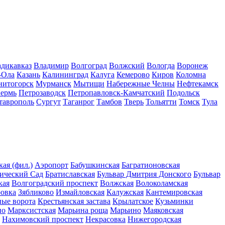
дикавказ
Владимир
Волгоград
Волжский
Вологда
Воронеж
-Ола
Казань
Калининград
Калуга
Кемерово
Киров
Коломна
нитогорск
Мурманск
Мытищи
Набережные Челны
Нефтекамск
ермь
Петрозаводск
Петропавловск-Камчатский
Подольск
таврополь
Сургут
Таганрог
Тамбов
Тверь
Тольятти
Томск
Тула
ая (фил.)
Аэропорт
Бабушкинская
Багратионовская
ический Сад
Братиславская
Бульвар Дмитрия Донского
Бульвар
кая
Волгоградский проспект
Волжская
Волоколамская
овка
Зябликово
Измайловская
Калужская
Кантемировская
ные ворота
Крестьянская застава
Крылатское
Кузьминки
но
Марксистская
Марьина роща
Марьино
Маяковская
Нахимовский проспект
Некрасовка
Нижегородская