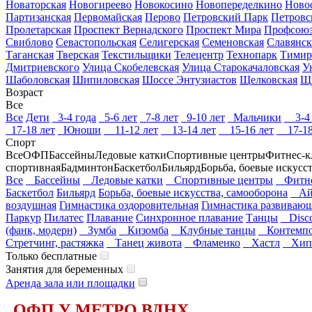
Новаторская
Новогиреево
Новокосино
Новопеределкино
Ново
Партизанская
Первомайская
Перово
Петровский Парк
Петровс
Пролетарская
Проспект Вернадского
Проспект Мира
Профсоюз
Свиблово
Севастопольская
Селигерская
Семеновская
Славянск
Таганская
Тверская
Текстильщики
Телецентр
Технопарк
Тимир
Дмитриевского
Улица Скобелевская
Улица Старокачаловская
У
Шаболовская
Шипиловская
Шоссе Энтузиастов
Щелковская
Щ
Возраст
Все
Все
Дети
3-4 года
5-6 лет
7-8 лет
9-10 лет
Мальчики
3-4 
17-18 лет
Юноши
11-12 лет
13-14 лет
15-16 лет
17-18
Спорт
Все
ОФП
Бассейны
Ледовые катки
Спортивные центры
Фитнес-к
спортивная
Бадминтон
Баскетбол
Бильярд
Борьба, боевые искусс
Все
Бассейны
Ледовые катки
Спортивные центры
Фитнес
Баскетбол
Бильярд
Борьба, боевые искусства, самооборона
Ай
воздушная
Гимнастика оздоровительная
Гимнастика развиваю
Паркур
Пилатес
Плавание
Синхронное плавание
Танцы
Disco
(фанк, модерн)
Зумба
Кизомба
Клубные танцы
Контемпо
Стретчинг, растяжка
Танец живота
Фламенко
Хастл
Хип
Только бесплатные
Занятия для беременных
Аренда зала или площадки
ОФП У МЕТРО ВДНХ