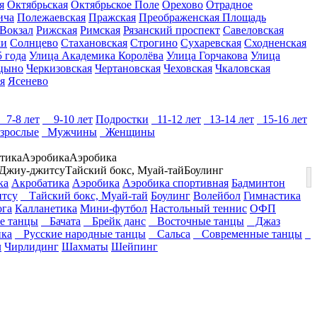
я
Октябрьская
Октябрьское Поле
Орехово
Отрадное
ича
Полежаевская
Пражская
Преображенская Площадь
Вокзал
Рижская
Римская
Рязанский проспект
Савеловская
ки
Солнцево
Стахановская
Строгино
Сухаревская
Сходненская
 года
Улица Академика Королёва
Улица Горчакова
Улица
цыно
Черкизовская
Чертановская
Чеховская
Чкаловская
я
Ясенево
7-8 лет
9-10 лет
Подростки
11-12 лет
13-14 лет
15-16 лет
зрослые
Мужчины
Женщины
тика
Аэробика
Аэробика
Джиу-джитсу
Тайский бокс, Муай-тай
Боулинг
ка
Акробатика
Аэробика
Аэробика спортивная
Бадминтон
тсу
Тайский бокс, Муай-тай
Боулинг
Волейбол
Гимнастика
га
Калланетика
Мини-футбол
Настольный теннис
ОФП
 танцы
Бачата
Брейк данс
Восточные танцы
Джаз
ка
Русские народные танцы
Сальса
Современные танцы
л
Чирлидинг
Шахматы
Шейпинг