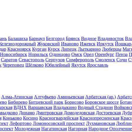
ань
Балашиха
Барнаул
Белгород
Брянск
Видное
Владивосток
Вла
Железнодорожный
Жуковский
Иваново
Ижевск
Иркутск
Йошкар
дар
Красноярск
Курган
Курск
Липецк
Лыткарино
Люберцы
Маг
Новосибирск
Норильск
Одинцово
Омск
Орел
Оренбург
Пенза
П
Саратов
Севастополь
Серпухов
Симферополь
Смоленск
Сочи
С
к
Череповец
Щёлково
Юбилейный
Якутск
Ярославль
Алма-Атинская
Алтуфьево
Аминьевская
Арбатская (ар.)
Арбатск
ево
Бибирево
Битцевский парк
Борисово
Боровское шоссе
Ботан
ырская
ВДНХ
Варшавская
Владыкино
Водный Стадион
Войковс
авыдково
Динамо
Дмитровская
Домодедовская
Достоевская
Дубр
я
Коньково
Косино
Красногвардейская
Краснопресненская
Крас
пект
Лефортово
Ломоносовский проспект
Лухмановская
Любли
оспект
Молодежная
Нагатинская
Нагорная
Народное Ополчение